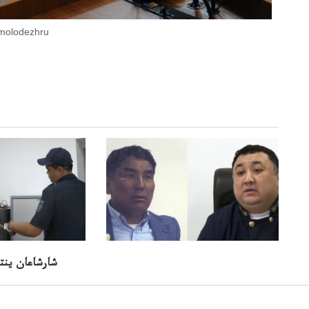
جوو وقىوقىتۋشىلارىرى وقۋدا. فوءدارىnashaوقۋدا
شارشاعان ينتە
الماسبەك سادىربايسادىربايىق سوت پاءىسىلدە
جاشىق باقىسوت ما؟پاالدەجابىقباقىلاۋما؟