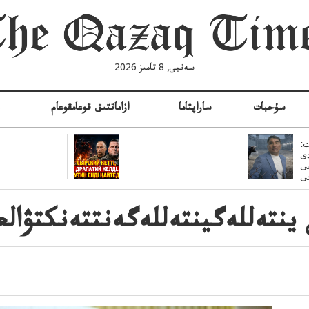
سەنبى, 8 تامىز 2026
سۇحبات
ساراپتاما
ازاماتتىق قوعامقوعام
ە
:
ى
سى
ينتەللەگينتەللەگەنتتەنكتۋالعا