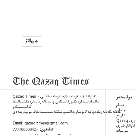
جاريالاۋ
Qazaq Times - اقپاراتتىق، قوعامدىق-سقوعامدىقتالى.
بولىمدەر
ماتساياسيداردىڭپورتالىلگەن پايدماتەريالداردىڭتسيانىڭ
قوعام
كەلىسىمىكەز
جاھان
عانكەلگەنبەرىلەدپايدالانۋىنارەداكتسيانىڭكەلىسىمىمەنعاناجولبەرىلەدى
تاريح
 ءسوزى
Email:
qazaq.times@gmail.com
قازاقازاقتارى
تەلەفون:
+77770000042
سۇحبات