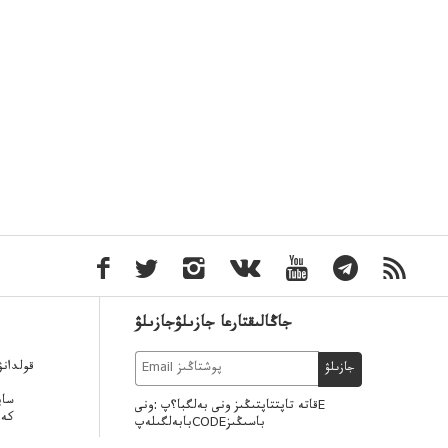
جاڭالىقتارعا جازىلۋجازىلۋ
قولدان
جازىلۋ
ساي
قاتە تاپتتاپتىڭىز ونى بەلگبا؟پ :ونىE
كەر
بابەلگىلەپCODEباسىڭىز