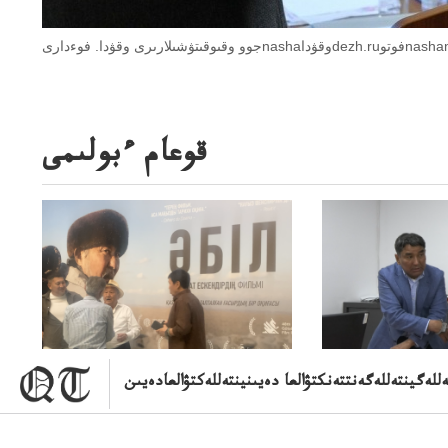
dezh.ruفوتوnashamolodezhru
قوعام ءبولىمى
للەگينتەللەگەنتتەنكتۋالعا دەيىنينتەللەكتۋالعادەيىن