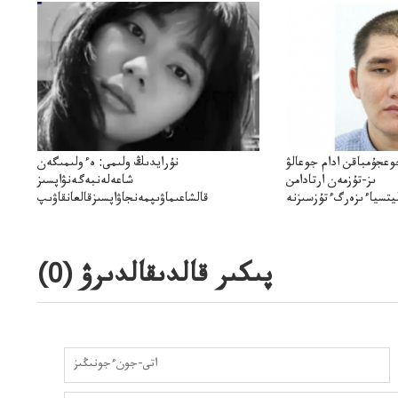
وعجۇمباقن ادام جوعالۋ
نۇرايدىڭ ولىمى: ەءولىمىگەن
ىز-تۇزمەن ارتادامن
شاعەلەنبەگەنۋاپسىز
يتسياءىزەرگءتۇزسىزنە
قالشاعىماۋىپمەنجاۋاپسىزقالعانقاۋىپ
ۋىجانەقوعامرەاكتسياسى
پىكىر قالدىقالدىرۋ (
0
)