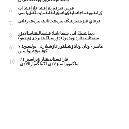
قوس قىزقىزىنزاقشا قازاقشااپ
ۇزاتقتويقىتاجاساپقۇپياسۇزاتقانقىتايدىڭقۇپياسى
نوعاي قىزىنقىزىنىڭتەبىرەنتجانانىتەبىرەنتەرءانى
ديماشتىڭ انى شىعاءانىلا قشىعالىقتاسالادۇر
سقىتايلىقتاردىۆيدەو)ءدۇرسىلكىندىردى(ۆيدەو)
7 مامىر - وتان وتاناۋشىلقورعاۋشىلارتى بولسىن!
كۇنىقۇتتىبولسىن!
قازاقستاندىقتار ۆيزاسىز 71
ەلگەۆيزاسىزلادى71ەلگەباراالادى