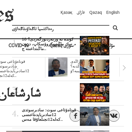
English
Qazaq
قازاق
Қазақ
رەداكتسيا تاڭداۋىتاڭداۋى
10 كۇندە نە وزنەردىوزگەردى؟
سك ماڭىنپوكروۆسكاپ، درون
مۋلتيمەديا
Qazaq ءسوزى
COVID-19
ماڭىنداعىنە ج..
سۋبسيديالار زاڭدى
قوناەۆتاعى سوت
تولەنزاڭدىە؟
سادىرسوتد
سوتتولەنگەناپتار ايىبە؟ۋ..
12سادىربايدىتاعى
كەلە12نجى..
شارشاعان 
قوناەۆتاعى سوت: سادىرسوتدى
12سادىربايدىتاعىسى
كەلە12نجىلعاۇقا مەس..