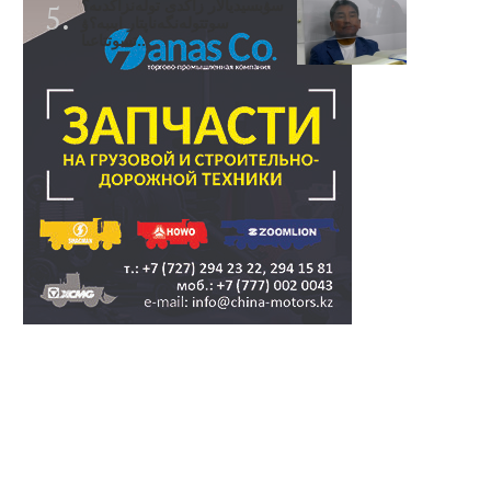
سۋبسيديالار زاڭدى تولەنزاڭدىە؟
سوتتولەنگەناپتار ايىبە؟ۋ
تسوتتاعىا..