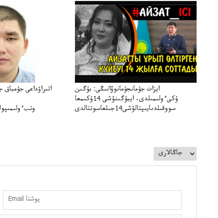
ايزات جۇمانجۇمانوۆانىڭى: بۇگىن
اتىراۋداعى جۇمباق ج
ۇكىءولىمىلدى، ايبۇگىنۋشى 14ۇكىمعا
سووقىلدىايىپتالۋشى14جىلعاسوتتالدى
وتبءولىمىپول
قوعاارتىلعانياسىوتباسىپوليتسياتەرگە