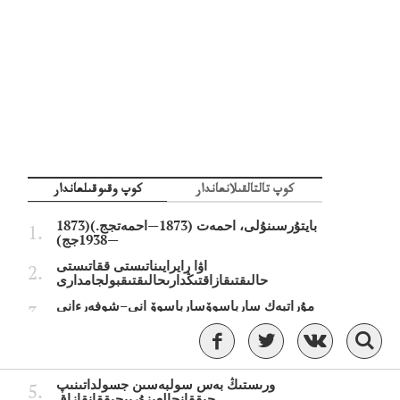
كوپ تالتالقىلانعاندار
كوپ وقىوقىلعاندار
بايتۇرسىنۇلى، احمەت (1873—احمەتجج.)(1873
—1938جج)
اۋا رايرايىناتىستى ققاتىستى
حالىقتىقازاقتىڭدارىحالىقتىقبولجامدارى
مۇراتبەك سارباسوۆسارباسوۆ انى–شوفەرءانى
قازاقستانداعى ەڭ لاس قالالاەڭتىزلاس
جارقالالارءتىزىمىجاريالاندى
ورىستىڭ بەس سولبەسىن جسولداتىنىپ
جىققانجالعىزۇرىپجىققانقازاق