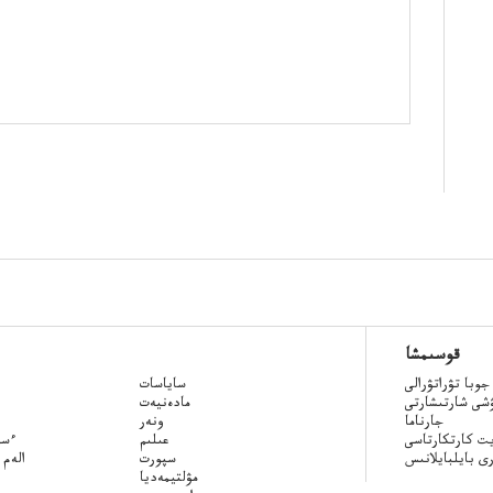
قوسىمشا
جوبا تۋراتۋرالى
ساياسات
ۋشى شارتىشارتى
مادەنيەت
جارناما
ونەر
ت كارتكارتاسى
عىلىم
Qazaq
ى بايلبايلانىس
سپورت
الەم 
مۋلتيمەديا