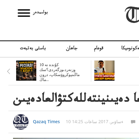
بولىمدەر
كونوميكا
قوعام
جاھان
باستى بەتبەت
10 كۇندە نە
وزنەردىوزگەردى؟سك
ماڭىنپوكروۆسكاپ، درون
ماڭ..
 دەيىنينتەللەكتۋالعادەيىن
10 ءساۋىر, 2017 ساعات 14:25
Qazaq Times