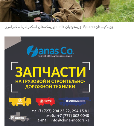
وزبەكستان اسكەرلەرىاسكەرلەرىputnik ۋزبەفوتوان. Sputnikۋزبەكيستان