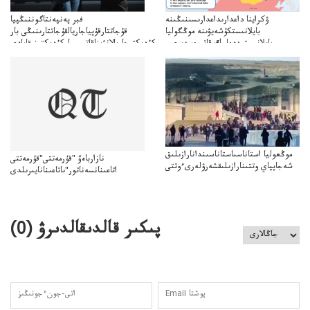
ۋكراينا داعدارىداعدارىسىنىڭىنە
فبر پەنپەنتاگوننىڭپيا
بايلانىستكۇشەيۋىنە موڭگوليا
قۇجاتتارقۇپياجاريالقۇجاتتارىنىڭى بار
بايلانىستىددەلىك قاتىرەسەيرى–
كۇدىكتىجاريالانۋىناقاتىسىباركۇدىكتىنىقامادى
موڭگولياقىتايمۇددەلىكقاتىناستارى
موڭعوليا استاناسىاستاناسىندانارازىلىق
نازارباەۆ "قۇرمەتتى"قۇرمەتتى
شەجاپپاي وتتىنارازىلىقشەرۋلەرىءوتتى
اتاعىنانسەناتور"ىاتاعىنانايىرىلدى
پىكىر قالدىقالدىرۋ (
0
)