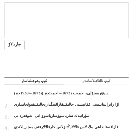
جاريالاۋ
كوپ تالتالقىلانعاندار
كوپ وقىوقىلعاندار
بايتۇرسىنۇلى، احمەت (1873—احمەتجج.)(1873—1938جج)
اۋا رايرايىناتىستى ققاتىستى حالىقتىقازاقتىڭدارىحالىقتىقبولجامدارى
مۇراتبەك سارباسوۆسارباسوۆ انى–شوفەرءانى
قازاقستانداعى ەڭ لاس قالالاەڭتىزلاس جارقالالارءتىزىمىجاريالاندى