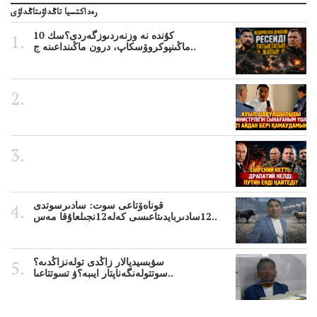
رەداكتسيا تاڭداۋىتاڭداۋى
10 كۇندە نە وزنەردىوزگەردى؟سك
ماڭىنپوكروۆسكاپ، درون ماڭىنداعىنە ج..
قوناەۆتاعى سوت: سادىرسوتدى
12سادىربايدىتاعىسى كەلە12نجىلعاۇقا مەس..
سۋبسيديالار زاڭدى تولەنزاڭدىە؟
سوتتولەنگەناپتار ايىبە؟ۋ تسوتتاعىا..