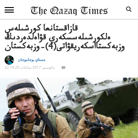
قازاقستانعا كورشىلەس
ەلكورشىلەسسكەري قۋاەلدەردىڭ
وزبەكستااسكەريقۋاتى(4)–وزبەكستان
ەستاي بوجانبوجان
22 ماۋسىم, 2017 ساعات 19:20