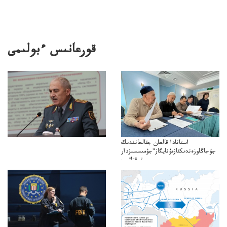
قورعانىس ءبولىمى
استانادا قالعان جقالعانندىك
جۇجاڭاوزەندىكقازمۇنايگاز"جۇمىسسىزدار
توقتاتىپ
ازمۇنايگاز"كەلىسسوزدىتوقتاتىپتاستادىدەيدى