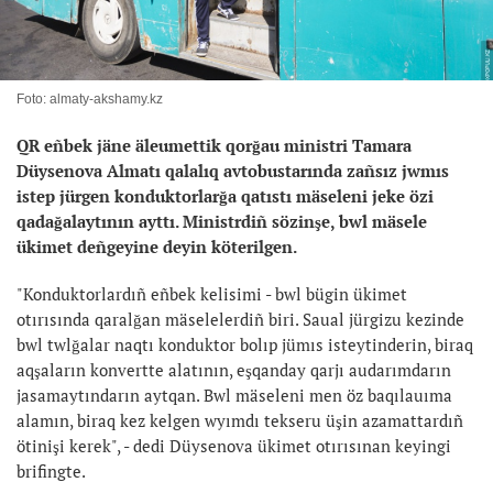
Foto: almaty-akshamy.kz
QR eñbek jäne äleumettik qorğau ministri Tamara
Düysenova Almatı qalalıq avtobustarında zañsız jwmıs
istep jürgen konduktorlarğa qatıstı mäseleni jeke özi
qadağalaytının ayttı. Ministrdiñ sözinşe, bwl mäsele
ükimet deñgeyine deyin köterilgen.
"Konduktorlardıñ eñbek kelisimi - bwl bügin ükimet
otırısında qaralğan mäselelerdiñ biri. Saual jürgizu kezinde
bwl twlğalar naqtı konduktor bolıp jümıs isteytinderin, biraq
aqşaların konvertte alatının, eşqanday qarjı audarımdarın
jasamaytındarın aytqan. Bwl mäseleni men öz baqılauıma
alamın, biraq kez kelgen wyımdı tekseru üşin azamattardıñ
ötinişi kerek", - dedi Düysenova ükimet otırısınan keyingi
brifingte.