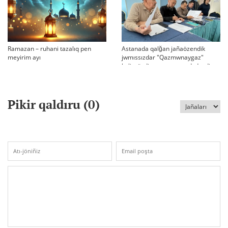
Ramazan – ruhani tazalıq pen
Astanada qalğan jañaözendik
meyirim ayı
jwmıssızdar "Qazmwnaygaz"
kelissözdi toqtatıp tastadı deydi
Pikir qaldıru (
0
)