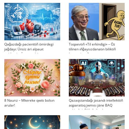
Qağazdağı pacienttiñ ömirdegi
Toqaevtıñ «Til erkindigi» – Öz
jağdayı: Ünsiz äri alpauıt
tilinen ıñğaysızdanatın biliktiñ
epidemiyağa qarsı küreste
beynesi me?
qazaqstandıq ABB-nıñ qauqarı
men kemşiligi
8 Naurız – Mkereke qwttı bolsın
Qazaqstandağı jasandı intellekttiñ
arular!
aqparattıq jwmısı jäne BAQ
erkindigi: Bilik JI-di şekteu
sayasatın qolğa ala ma?