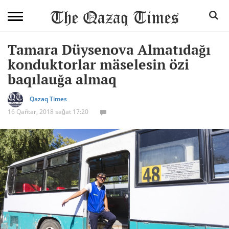
Tamara Düysenova Almatıdağı
konduktorlar mäselesin özi
baqılauğa almaq
Qazaq Times
16 Qañtar, 2018 sağat 17:20