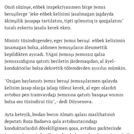
Onıñ sözinşe, eñbek inspekciyasımen birge jwmıs
beruşilerge "jeke eñbek kelisimi jasalmağan jağdayda
äkimşilik jauapqa tartılatını, tipti qılmıstıq is qozğalatını"
turalı eskertu jasalu kerek eken.
Ministr tüsindirgendey, eger jwmıs beruşi eñbek kelisimin
jasamağan bolsa, aldımen jwmısşıların äleumettik
kepildikten ayıradı. YAğni jwmısşı jwmıssız qalsa
jwmıssızdığına qatıstı beriletin järdemaqıdan, al äyel-
konduktorlar bolsa dekrettik tölemderden ayırıluı mümkin.
"Osığan baylanıstı jwmıs beruşi jwmısşılarmen qalayda
kelisim jasap olarğa jalaqı töleui kerek, al eger olardıñ
avtobus pen tramvaydağı jwmısına qatıstı basqaşa wsınısı
bolsa onı tüsindirui tiis", - dedi Düysenova.
Ayta keteyik, bwdan bwrın Almatı qalası maslihatınıñ
deputatı Roza Badaeva qala avtobustarındağı
konduktorlardıñ dörekiligimen qosa, avtobus parkterinde