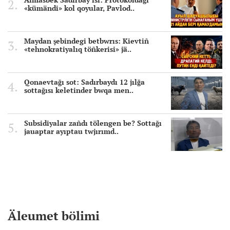
«kümändi» kol qoyular, Pavlod..
Maydan şebindegi betbwrıs: Kievtiñ
«tehnokratiyalıq töñkerisi» jä..
Qonaevtağı sot: Sadırbaydı 12 jılğa
sottağısı keletinder bwqa men..
Subsidiyalar zañdı tölengen be? Sottağı
jauaptar ayıptau twjırımd..
Äleumet bölimi