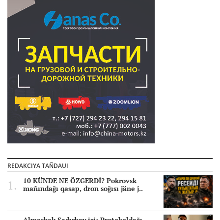
REDAKCIYA TAÑDAUI
10 KÜNDE NE ÖZGERDİ? Pokrovsk
mañındağı qasap, dron soğısı jäne j..
Almasbek Sadırbay isi: Protokoldağı