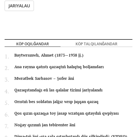
JARIYALAU
KÖP OQILĞANDAR
KÖP TALQILANĞANDAR
Baytwrsınwlı, Ahmet (1873—1938 jj.)
Aua rayına qatıstı qazaqtıñ halıqtıq boljamdarı
Mwratbek Sarbasov – Şofer äni
Qazaqstandağı eñ las qalalar tizimi jariyalandı
Orıstıñ bes soldatın jalğız wrıp jıqqan qazaq
Qos qızın qazaqşa toy jasap wzatqan qıtaydıñ qwpiyası
Noğay qızınıñ jan tebirenter äni
Dimaştıñ äni şığa sala qıtaylıqtardı dür silkindirdi: (VIDEO)