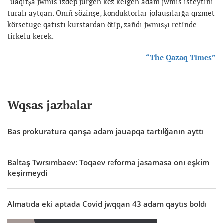
"uaqıtşa jwmıs izdep jürgen kez kelgen adam jwmıs isteytini"
turalı aytqan. Onıñ sözinşe, konduktorlar jolauşılarğa qızmet
körsetuge qatıstı kurstardan ötip, zañdı jwmısşı retinde
tirkelu kerek.
“The Qazaq Times”
Wqsas jazbalar
Bas prokuratura qanşa adam jauapqa tartılğanın ayttı
Baltaş Twrsımbaev: Toqaev reforma jasamasa onı eşkim
keşirmeydi
Almatıda eki aptada Covid jwqqan 43 adam qaytıs boldı