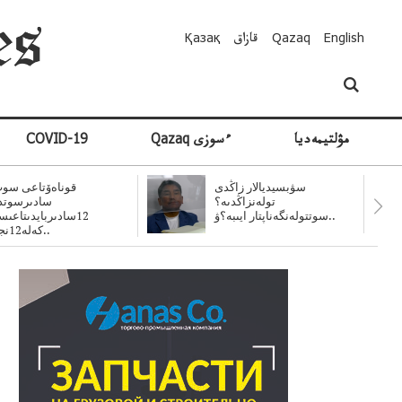
English
Qazaq
قازاق
Қазақ
مۋلتيمەديا
Qazaq ءسوزى
COVID-19
سۋبسيديالار زاڭدى
قوناەۆتاعى سوت
تولەنزاڭدىە؟
سادىرسوتد
سوتتولەنگەناپتار ايىبە؟ۋ..
12سادىربايدىتاعى
كەلە12نجى..