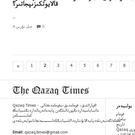
قالايوتكىزىپجاتىر؟
..
0
4 جىل بۇرىن
«
1
2
3
4
5
6
7
8
Qazaq Times - اقپاراتتىق، قوعامدىق-سقوعامدىقتالى.
بولىمدەر
ماتساياسيداردىڭپورتالىلگەن پايدماتەريالداردىڭتسيانىڭ
قوعام
كەلىسىمىكەز
جاھان
عانكەلگەنبەرىلەدپايدالانۋىنارەداكتسيانىڭكەلىسىمىمەنعاناجولبەرىلەدى
تاريح
 ءسوزى
Email:
qazaq.times@gmail.com