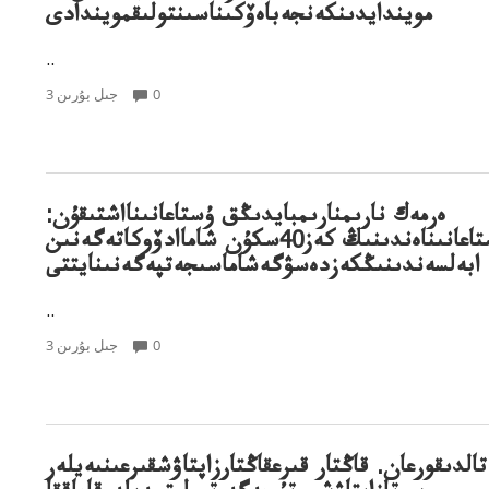
مويندايدىنكەنجەباەۆكىناسىنتولىقمويندادى
..
0
3 جىل بۇرىن
ەرمەك نارىمنارىمبايدىڭق ۇستاعانىنااشتىقۇن:
ادۇستاعانىناەندىنىڭ كەز40سكۇن شاماادۆوكاتەگەنىن
ابەلسەندىنىڭكەزدەسۋگەشاماسىجەتپەگەنىنايتتى
..
0
3 جىل بۇرىن
تالدىقورعان. قاڭتار قىرعقاڭتارزاپتاۋشقىرعىنىەيلەر