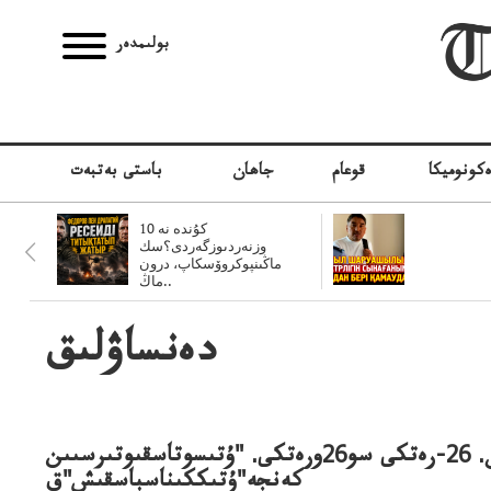
بولىمدەر
كونوميكا
قوعام
جاھان
باستى بەتبەت
10 كۇندە نە
وزنەردىوزگەردى؟سك
ماڭىنپوكروۆسكاپ، درون
ماڭ..
دەنساۋلىق
تالدىقورعان. 26-رەتكى سو26ورەتكى. "ۇتىسوتاسقىوتىرسىىن
كەنجە"ۇتىككىناسباسقىش"ق