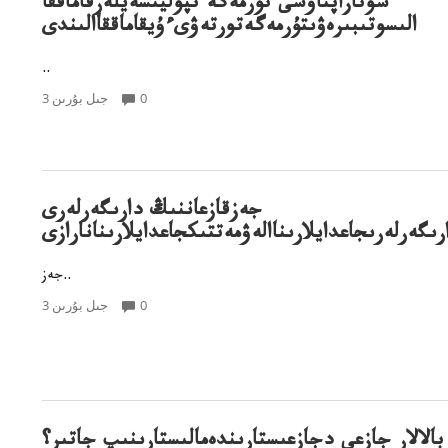
سوتازاپتاۋشى تۇرمەگە تپوليتسەيلەرقاماققا
الىسوتىبىرەۋىتۇرمەگەتورتەۋىءۇيقاماققاالىندى
..
0
3 جىل بۇرىن
جەزقازعاننىڭ دارىگەرلەرى
رىگەرلەرىجاعدايلارىناالەۋمەتتىكجاعدايلارىنانارازى
جەز..
0
3 جىل بۇرىن
بالالار جازعى دجازعىستارىندەمالىستارىنىپ جاتىر؟