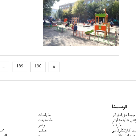
...
189
190
»
قوسىمشا
جوبا تۋراتۋرالى
ساياسات
ۋشى شارتىشارتى
مادەنيەت
جارناما
ونەر
ت كارتكارتاسى
عىلىم
Qazaq