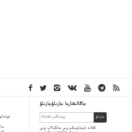
جاڭالىقتارعا جازىلۋجازىلۋ
قولدان
جازىلۋ
ساي
قاتە تاپتتاپتىڭىز ونى بەلگبا؟پ :ونىE