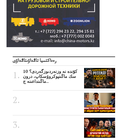
رەداكتسيا تاڭداۋىتاڭداۋى
10 كۇندە نە وزنەردىوزگەردى؟
سك ماڭىنپوكروۆسكاپ، درون
ماڭىنداعىنە ج..