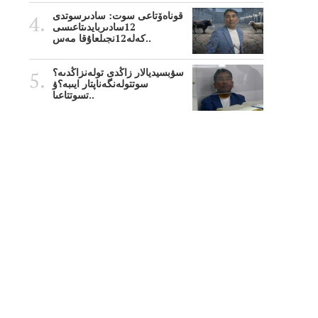
قوناەۆتاعى سوت: سادىرسوتدى
12سادىربايدىتاعىسى
كەلە12نجىلعاۇقا مەس..
سۋبسيديالار زاڭدى تولەنزاڭدىە؟
سوتتولەنگەناپتار ايىبە؟ۋ
تسوتتاعىا..