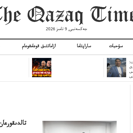
جەكسەنبى, 9 تامىز 2026
سۇحبات
ساراپتاما
ازاماتتىق قوعامقوعام
ە
:
ى
سى