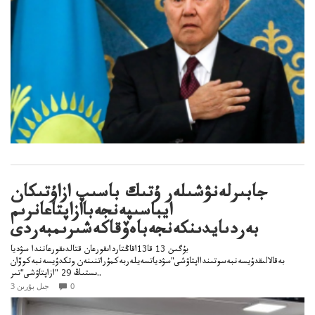
جابىرلەنۋشىلەر ۇتىك باسىپ ازاۇتىكان
ايباسىپەنجەباازاپتاعانرىم
بەردىايدىنكەنجەباەۆقاكەشىرىمبەردى
بۇگىن 13 قا13اقاڭتارداىقورعان قتالدىقورعانندا سۋديا
بەقالالىقدۇيسەنبەسوتىندااپتاۋشى"سۋدياتسەيلەربەكمۇراتنىنەن وتكدۇيسەنبەكوۆان
ىستىڭ 29 "ازاپتاۋشى"تىر..
0
3 جىل بۇرىن