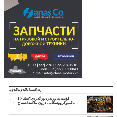
رەداكتسيا تاڭداۋىتاڭداۋى
10 كۇندە نە وزنەردىوزگەردى؟سك
ماڭىنپوكروۆسكاپ، درون ماڭىنداعىنە ج..