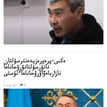
ەكس-پرەپرەزيدەنترسۇلتان
نانۇرسۇلتانۋرۋحاناعا
نازارباەۆاۋرۋحاناعاءتۇستى
..
0
3 جىل بۇرىن