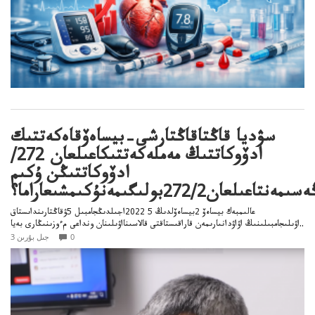
سۋديا قاڭتاقاڭتارشى–بيساەۆقاەكەتتىك
ادۆوكاتتىڭ مەملەكەتتىكاعىلعان 272/
ادۆوكاتتىڭن ۇكىم
ىلعان272/2بولىگىمەنۇكىمشىعاراما؟
عالىمبەك بيساەۆ 2بيساەۆلدىڭ 5 2022اجىلدىڭجامبىل 5ۋقاڭتارىنداىستاق
اۋىلىجامبىلىنىڭ اۋاۋدانىارىمەن قاراقىستاقتى قالاسىنااۋىلىنان ونداعى مءوزىنىڭارى بەيا..
0
3 جىل بۇرىن