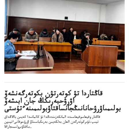
قاڭتاردا تۋ كوتەرتۋن بكوتەرگەنشەۆ
اۋرۋحبەرىكڭ جان ابىشەۆ
بولىمىاۋرۋحانانىڭجانساقتاۋبولىمىنەءتۇستى
قاڭتار وقيعاسوقيعاسىدە الماتكەزىندەڭدا تۋ كالماتىدا كەيىن باالاڭداق
تيىپ،تۋىركوتەرگەن العان بەلكەيىن بەرىكباسىناۆ اۋرۋحوقانىءتيىپن
ساقتاۋىرولىمىجاراقا..