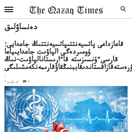
دەنساۋلىق
قاعازداعى پاتسيەنتتىپاتسيەنتتىڭ جاعدايى:
ۇومىردەگى الپاۋىت جاعدايىياعا
قارسىءۇنسىزستە قاءارىستانالپاۋىت-نىڭ
رەستەقازاقستاندىقاببنىڭقاۋقارىمەنكەمشىلىگى
..
0
7 اي بۇرىن