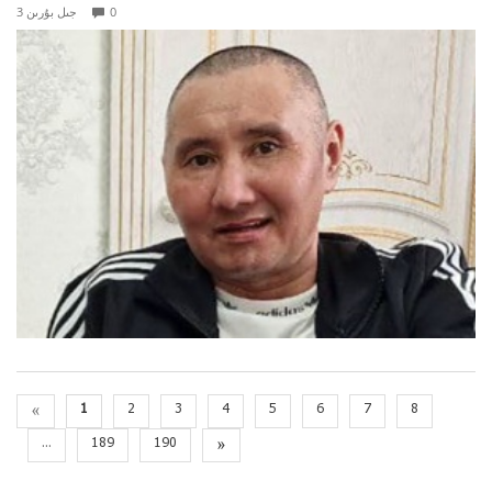
0
3 جىل بۇرىن
«
1
2
3
4
5
6
7
8
...
189
190
»