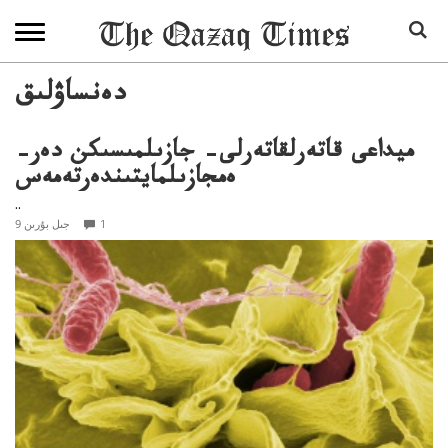
دەنساۋلىق
ميداعى قاتەرلقاتەرلى– جازىلمىسىكن دەر–
ەمجازىلمايتىندەرتەمەس
..
1
9 جىل بۇرىن