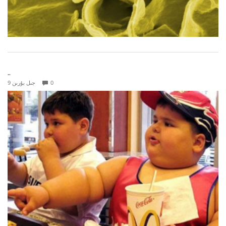
..
0
9 جىل بۇرىن