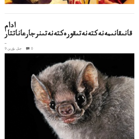
ادام
قانىقانىمەنەكتەنەتىقورەكتەنەتىنرجارعاناتتار
..
0
9 جىل بۇرىن