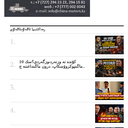
رەداكتسيا تاڭداۋىتاڭداۋى
10 كۇندە نە وزنەردىوزگەردى؟سك
ماڭىنپوكروۆسكاپ، درون ماڭىنداعىنە ج..