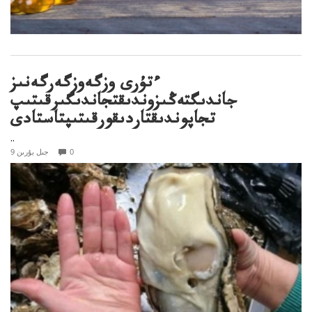
ءتۇرى وزگەوزگەرگەنىز
جاندىگتەڭىزوندىقتجاندىگىرقىتىپ
تجاپوندىقتاردىقورقىتىپتاستادى
..
0
9 جىل بۇرىن