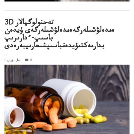
3D تەحنولوگيالار
ەمدەلۋشىلەرگەەمدەلۋشىلەرگەى ۇيدەن
باسىپ-ءدارىرىپ
بدارمەكتىۇيدەنباسىپشىعارىپبەرەدى
..
0
9 جىل بۇرىن