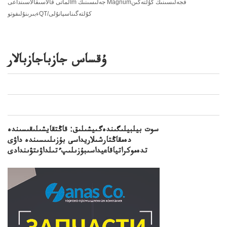
الماتى قالاسىقالاسىنداعىm جەلىسىنىڭ Magnumفجەلىسىنىڭ كۇلتەگىن
ءبىرىنۇلىفوتوQT/كۇلتەگىناسپانۇلى
ۇقساس جازباجازبالار
سوت بيلبيلىگىندەگىيشىلىق: قاڭتقايشىلىقىسىندە
دەمقاڭتارشىلاريداسى بۇزىلىىسىندە داۋى
تدەموكراتياقاعيداسىبۇزىلىپءتىلداۋىتۋىندادى