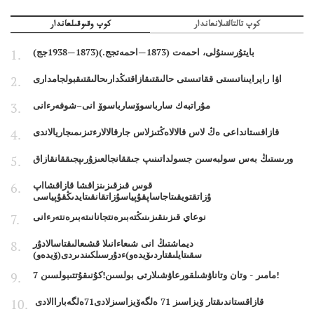
كوپ تالتالقىلانعاندار
كوپ وقىوقىلعاندار
بايتۇرسىنۇلى، احمەت (1873—احمەتجج.)(1873—1938جج)
اۋا رايرايىناتىستى ققاتىستى حالىقتىقازاقتىڭدارىحالىقتىقبولجامدارى
مۇراتبەك سارباسوۆسارباسوۆ انى–شوفەرءانى
قازاقستانداعى ەڭ لاس قالالاەڭتىزلاس جارقالالارءتىزىمىجاريالاندى
ورىستىڭ بەس سولبەسىن جسولداتىنىپ جىققانجالعىزۇرىپجىققانقازاق
قوس قىزقىزىنزاقشا قازاقشااپ
ۇزاتقتويقىتاجاساپقۇپياسۇزاتقانقىتايدىڭقۇپياسى
نوعاي قىزىنقىزىنىڭتەبىرەنتجانانىتەبىرەنتەرءانى
ديماشتىڭ انى شىعاءانىلا قشىعالىقتاسالادۇر
سقىتايلىقتاردىۆيدەو)ءدۇرسىلكىندىردى(ۆيدەو)
7 مامىر - وتان وتاناۋشىلقورعاۋشىلارتى بولسىن!كۇنىقۇتتىبولسىن!
قازاقستاندىقتار ۆيزاسىز 71 ەلگەۆيزاسىزلادى71ەلگەباراالادى