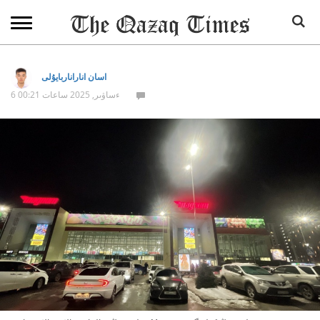
اسان اناراناربايۇلى
6 ءساۋىر, 2025 ساعات 00:21