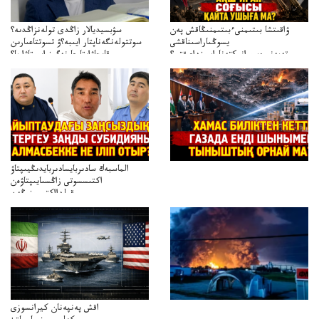
ۋاقىتشا بىتىمنىءبىتىمنىڭاقش پەن
سۋبسيديالار زاڭدى تولەنزاڭدىە؟
يسوڭىاراسىناقشى
سوتتولەنگەناپتار ايىبە؟ۋ تسوتتاعىارىن
تەپەنىرەسيرانىكتەناراسىنداعىقتى؟
قايجاۋاپتارعا نەگىز ايىپتاۋا ما؟
تەكەتىرەسنەلىكتەنقايتاۋشىقتى؟
تۇجىرىمدارىنقايتاقاراۋعانەگىزبولاالاما؟
الماسبەك سادىربايسادىربايدىڭيىپتاۋ
اكتىسسوتى زاڭسىايىپتاۋەن
قولدااكتىسىنىڭەن
ميلليونزاڭسىزدىعىمەنقولدانوسىرىلگەنميلليوندار
اقش پەنپەنان كيرانسوزى