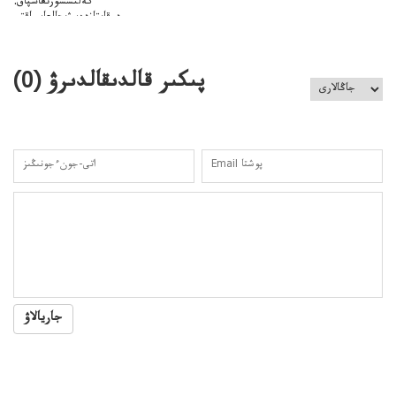
كەلىسسوزىعاسپاق:
دوقايتازدەسۋىجالعاسپاقتى
باسەڭدەتدوحا؟
كەزدەسۋىشيەلەنىستىباسەڭدەتەمە؟
پىكىر قالدىقالدىرۋ (
0
)
جاريالاۋ