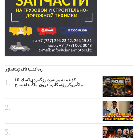
رەداكتسيا تاڭداۋىتاڭداۋى
10 كۇندە نە وزنەردىوزگەردى؟سك
ماڭىنپوكروۆسكاپ، درون ماڭىنداعىنە ج..