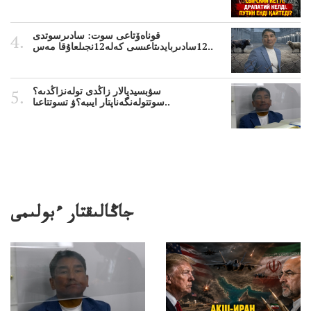
قوناەۆتاعى سوت: سادىرسوتدى
12سادىربايدىتاعىسى كەلە12نجىلعاۇقا مەس..
سۋبسيديالار زاڭدى تولەنزاڭدىە؟
سوتتولەنگەناپتار ايىبە؟ۋ تسوتتاعىا..
جاڭالىقتار ءبولىمى