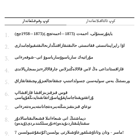
كوپ تالتالقىلانعاندار
كوپ وقىوقىلعاندار
بايتۇرسىنۇلى، احمەت (1873—احمەتجج.)(1873—1938جج)
اۋا رايرايىناتىستى ققاتىستى حالىقتىقازاقتىڭدارىحالىقتىقبولجامدارى
مۇراتبەك سارباسوۆسارباسوۆ انى–شوفەرءانى
قازاقستانداعى ەڭ لاس قالالاەڭتىزلاس جارقالالارءتىزىمىجاريالاندى
ورىستىڭ بەس سولبەسىن جسولداتىنىپ جىققانجالعىزۇرىپجىققانقازاق
قوس قىزقىزىنزاقشا قازاقشااپ
ۇزاتقتويقىتاجاساپقۇپياسۇزاتقانقىتايدىڭقۇپياسى
نوعاي قىزىنقىزىنىڭتەبىرەنتجانانىتەبىرەنتەرءانى
ديماشتىڭ انى شىعاءانىلا قشىعالىقتاسالادۇر
سقىتايلىقتاردىۆيدەو)ءدۇرسىلكىندىردى(ۆيدەو)
7 مامىر - وتان وتاناۋشىلقورعاۋشىلارتى بولسىن!كۇنىقۇتتىبولسىن!