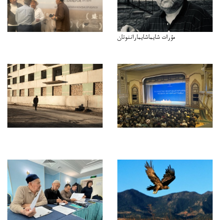
مۇرات شايماشايماراننوتان