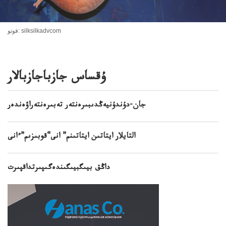
فوتو: silksilkadvcom
ۇقساس جازباجازبالار
جان-دۇندۇنيەڭدىبىرەنتەر تەبىرەنتەراۋەندەر
التايلار ايتاتىن ايتاتىنم” انى“قوبىزىم”ءانى
داڭق بيىگبيىگىندەگىپىرتداقپىرت