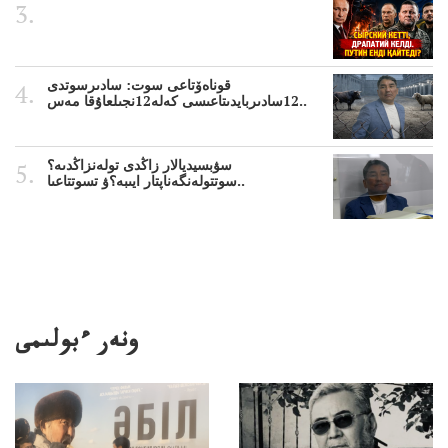
قوناەۆتاعى سوت: سادىرسوتدى
12سادىربايدىتاعىسى كەلە12نجىلعاۇقا مەس..
سۋبسيديالار زاڭدى تولەنزاڭدىە؟
سوتتولەنگەناپتار ايىبە؟ۋ تسوتتاعىا..
ونەر ءبولىمى