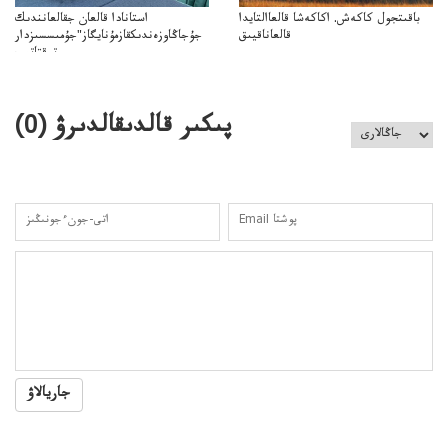
باقىتجول كاكەش. اكاكەشا قالعاالتايدا
استانادا قالعان جقالعانندىك
قالعاناقيىق
جۇجاڭاوزەندىكقازمۇنايگاز"جۇمىسسىزدار
توقتاتىپ
تا"قازمۇنايگاز"كەلىسسوزدىتوقتاتىپتاستادىدەيدى
پىكىر قالدىقالدىرۋ (
0
)
جاريالاۋ