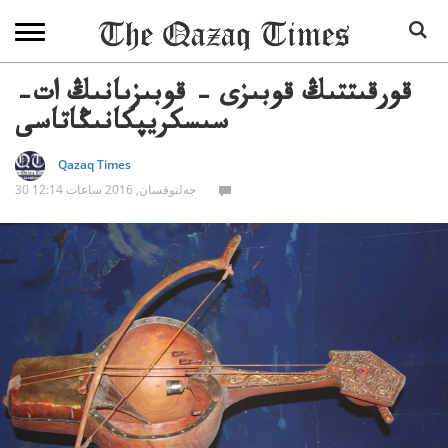
قورقىتتىڭ قوبىزى – قوبىزىانىڭ ات–
سىسكريپكانىڭاتاسى
Qazaq Times
30 جەلتوقسان, 2016 ساعات 12:14