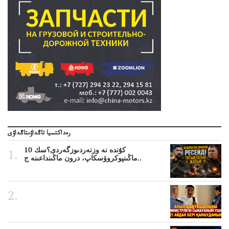
رەداكتسيا تاڭداۋىتاڭداۋى
10 كۇندە نە وزنەردىوزگەردى؟سك
ماڭىنپوكروۆسكاپ، درون ماڭىنداعىنە ج..