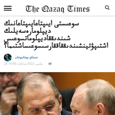
سوعىستى ايىپتاعايىپتاعانىك
ديپلومارەسەيلىك
شىندىققاديپلوماتسوعىس
اشتىپۋتينشىندىققاققارسىسوعىساشتىما؟
ەستاي بوجانبوجان
24 مامىر, 2022 ساعات 18:46