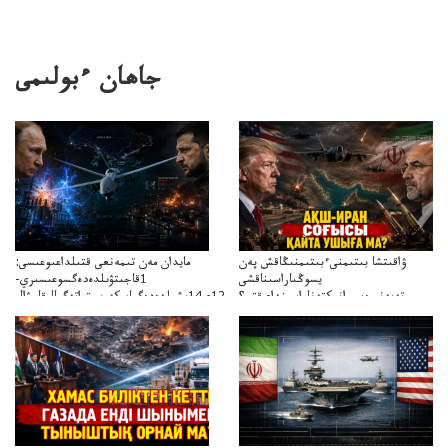
جاھان ءبولىمى
ۋاقىتشا بىتىمنىءبىتىمنىڭاقش پەن
مايدان مەن تىمەنعى قتىلداعىوعىسى:
يسوڭىاراسىناقشى
1قاجىتۋىلدەدەگسوعىسىري-
تەپەنىرەسيرانىكتەناراسىنداعىقتى؟
سترات12ي14ىشىلدەدەگىاسكەريستراتەگيالىقاحۋال
تەكەتىرەسنەلىكتەنقايتاۋشىقتى؟