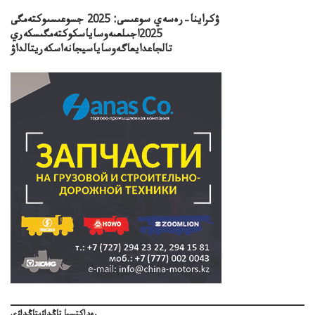
ۋكراينا–رەسەي سوعىسى: 2025 جسوعىسىوكتەمگى
2025اجىلعىەوساياسكوكتەمگىسكەري
تالجاعدايعاگەوساياسيجانەاسكەريتالداۋ