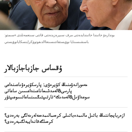
بوندارەۆ حاتىندا حاتىندايدەنتى مرف سىپرەزيدەنتى قاتتى سىنعمەنلدى.ءسىمتو:
باسشىسىنايا نوۆيستقاتتىسىنعاالدىفوتوۋكراينسكايانوۆيستي
ۇقساس جازباجازبالار
مەموراندۋمنىڭ كۇيرەۋى: پارسكۇيرەۋىاعىنداعى
پارسى&الەمدشىعاناعىنداعىسىن ساعاتى
سوعداۋىل&الەمدىكءتارتىپتىڭسىنساعاتىسوعىپتۇر
ازەربايجاننىڭ باتىل مالىمدەباتىلى كرەممالىمدەمەلەرىەلگى بەرەدى؟
كرەملگەقاندايبەلگىبەرەدى؟