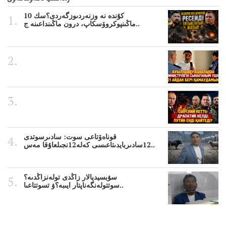
رەداكتسيا تاڭداۋىتاڭداۋى
10 كۇندە نە وزنەردىوزگەردى؟سك
ماڭىنپوكروۆسكاپ، درون ماڭىنداعىنە ج..
قوناەۆتاعى سوت: سادىرسوتدى
12سادىربايدىتاعىسى كەلە12نجىلعاۇقا مەس..
سۋبسيديالار زاڭدى تولەنزاڭدىە؟
سوتتولەنگەناپتار ايىبە؟ۋ تسوتتاعىا..