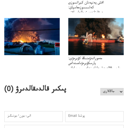
اقش پەنپەنان كيرانسوزى
كەلىسسوزىعاسپاق:
دوقايتازدەسۋىجالعاسپاقتى
باسەڭدەتدوحا؟
كەزدەسۋىشيەلەنىستىباسەڭدەتەمە؟
مەموراندۋمنىڭ كۇيرەۋى:
پارسكۇيرەۋىاعىنداعى
پارسى&الەمدشىعاناعىنداعىسىن ساعاتى
ۋىل&الەمدىكءتارتىپتىڭسىنساعاتىسوعىپتۇر
پىكىر قالدىقالدىرۋ (
0
)