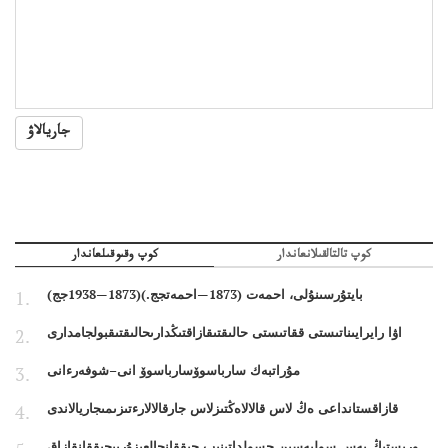
جاريالاۋ
كوپ تالتالقىلانعاندار
كوپ وقىوقىلعاندار
بايتۇرسىنۇلى، احمەت (1873—احمەتجج.)(1873—1938جج)
اۋا رايرايىناتىستى ققاتىستى حالىقتىقازاقتىڭدارىحالىقتىقبولجامدارى
مۇراتبەك سارباسوۆسارباسوۆ انى–شوفەرءانى
قازاقستانداعى ەڭ لاس قالالاەڭتىزلاس جارقالالارءتىزىمىجاريالاندى
ورىستىڭ بەس سولبەسىن جسولداتىنىپ جىققانجالعىزۇرىپجىققانقازاق