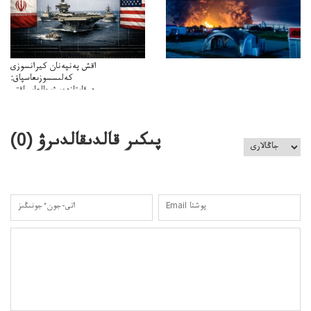
اقش پەنپەنان كيرانسوزى
كەلىسسوزىعاسپاق:
دوقايتازدەسۋىجالعاسپاقتى
باسەڭدەتدوحا؟
كەزدەسۋىشيەلەنىستىباسەڭدەتەمە؟
پىكىر قالدىقالدىرۋ (
0
)