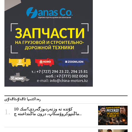
رەداكتسيا تاڭداۋىتاڭداۋى
10 كۇندە نە وزنەردىوزگەردى؟سك
ماڭىنپوكروۆسكاپ، درون ماڭىنداعىنە ج..