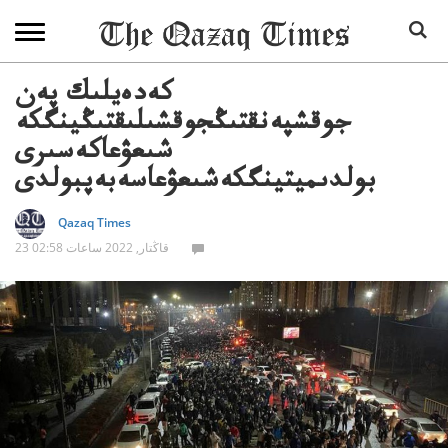
كەدەيلىك پەن
جوقشپەنقتىڭجوقشىلىقتىڭينگكە
شىعۋعاكەسىرى
بولدىميتينگكەشىعۋعاسەبەپبولدى
Qazaq Times
23 قاڭتار, 2022 ساعات 02:58