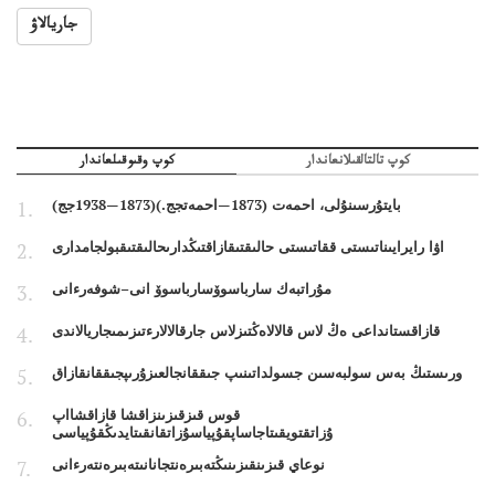
جاريالاۋ
كوپ تالتالقىلانعاندار
كوپ وقىوقىلعاندار
بايتۇرسىنۇلى، احمەت (1873—احمەتجج.)(1873—1938جج)
اۋا رايرايىناتىستى ققاتىستى حالىقتىقازاقتىڭدارىحالىقتىقبولجامدارى
مۇراتبەك سارباسوۆسارباسوۆ انى–شوفەرءانى
قازاقستانداعى ەڭ لاس قالالاەڭتىزلاس جارقالالارءتىزىمىجاريالاندى
ورىستىڭ بەس سولبەسىن جسولداتىنىپ جىققانجالعىزۇرىپجىققانقازاق
قوس قىزقىزىنزاقشا قازاقشااپ
ۇزاتقتويقىتاجاساپقۇپياسۇزاتقانقىتايدىڭقۇپياسى
نوعاي قىزىنقىزىنىڭتەبىرەنتجانانىتەبىرەنتەرءانى