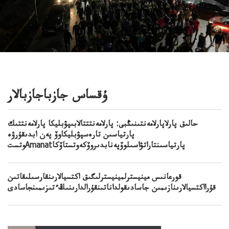
ۇقساس جازباجازبالار
حالىق پارلاپارلامەنتىنىڭبى: پارلامەنتتتالابىپۋبليكا پارلامەنتتىك
پارتياسىن تارەسپۋبليكاوۆ پەن ابدىقۇرۋە
وتستAmanatپارتياسىنتاراتۋاسىلوۆپەنابدىروۆكەوتستاۆكا
قورعانىس مينيسترلمينيسترلىگىق اكتسيالارىنقارسىلىقاتىن
قۇرااكتسيالارىنازىمىن جاسادىقولداناتىنقۇرالدارىنىڭءتىزىمىنجاسادى