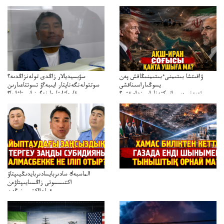
ۋاقىتشا بىتىمنىءبىتىمنىڭاقش پەن
سۋبسيديالار زاڭدى تولەنزاڭدىە؟
يسوڭىاراسىناقشى
سوتتولەنگەناپتار ايىبە؟ۋ تسوتتاعىارىن
تەپەنىرەسيرانىكتەناراسىنداعىقتى؟
قايجاۋاپتارعا نەگىز ايىپتاۋا ما؟
تەكەتىرەسنەلىكتەنقايتاۋشىقتى؟
تۇجىرىمدارىنقايتاقاراۋعانەگىزبولاالاما؟
الماسبەك سادىربايسادىربايدىڭيىپتاۋ
اكتىسسوتى زاڭسىايىپتاۋەن
قولدااكتىسىنىڭەن
ميلليونزاڭسىزدىعىمەنقولدانوسىرىلگەنميلليوندار