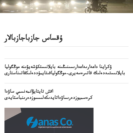
ۇقساس جازباجازبالار
ۋكراينا داعدارىداعدارىسىنىڭىنە بايلانىستكۇشەيۋىنە موڭگوليا
بايلانىستىددەلىك قاتىرەسەيرى–موڭگولياقىتايمۇددەلىكقاتىناستارى
اقش تايتايۆانمەنسمي ساۋدا
كرەسميوزدەرىساۋداتايدىكەلىسسوزدەرىنباستايدى