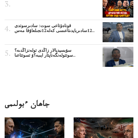
قوناەۆتاعى سوت: سادىرسوتدى
12سادىربايدىتاعىسى كەلە12نجىلعاۇقا مەس..
سۋبسيديالار زاڭدى تولەنزاڭدىە؟
سوتتولەنگەناپتار ايىبە؟ۋ تسوتتاعىا..
جاھان ءبولىمى