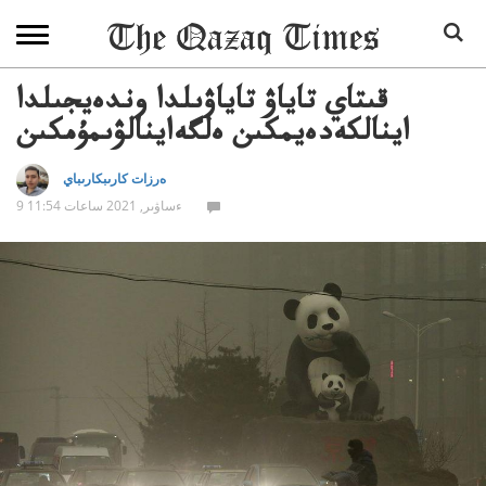
قىتاي تاياۋ تاياۋىلدا وندەيجىلدا
اينالكەدەيمكىن ەلگەاينالۋىمۇمكىن
ەرزات كارىبكارىباي
9 ءساۋىر, 2021 ساعات 11:54