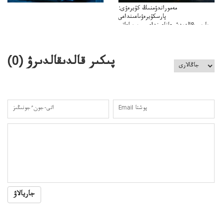
مەموراندۋمنىڭ كۇيرەۋى:
پارسكۇيرەۋىاعىنداعى
پارسى&الەمدشىعاناعىنداعىسىن ساعاتى
ۋىل&الەمدىكءتارتىپتىڭسىنساعاتىسوعىپتۇر
پىكىر قالدىقالدىرۋ (
0
)
جاريالاۋ