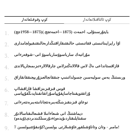
كوپ تالتالقىلانعاندار
كوپ وقىوقىلعاندار
بايتۇرسىنۇلى، احمەت (1873—احمەتجج.)(1873—1938جج)
اۋا رايرايىناتىستى ققاتىستى حالىقتىقازاقتىڭدارىحالىقتىقبولجامدارى
مۇراتبەك سارباسوۆسارباسوۆ انى–شوفەرءانى
قازاقستانداعى ەڭ لاس قالالاەڭتىزلاس جارقالالارءتىزىمىجاريالاندى
ورىستىڭ بەس سولبەسىن جسولداتىنىپ جىققانجالعىزۇرىپجىققانقازاق
قوس قىزقىزىنزاقشا قازاقشااپ
ۇزاتقتويقىتاجاساپقۇپياسۇزاتقانقىتايدىڭقۇپياسى
نوعاي قىزىنقىزىنىڭتەبىرەنتجانانىتەبىرەنتەرءانى
ديماشتىڭ انى شىعاءانىلا قشىعالىقتاسالادۇر
سقىتايلىقتاردىۆيدەو)ءدۇرسىلكىندىردى(ۆيدەو)
7 مامىر - وتان وتاناۋشىلقورعاۋشىلارتى بولسىن!كۇنىقۇتتىبولسىن!