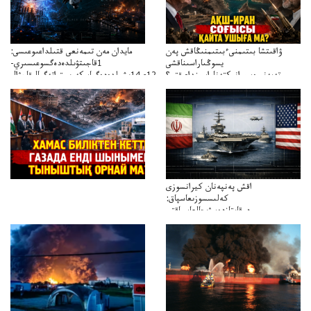
ۋاقىتشا بىتىمنىءبىتىمنىڭاقش پەن
مايدان مەن تىمەنعى قتىلداعىوعىسى:
يسوڭىاراسىناقشى
1قاجىتۋىلدەدەگسوعىسىري-
تەپەنىرەسيرانىكتەناراسىنداعىقتى؟
سترات12ي14ىشىلدەدەگىاسكەريستراتەگيالىقاحۋال
تەكەتىرەسنەلىكتەنقايتاۋشىقتى؟
اقش پەنپەنان كيرانسوزى
كەلىسسوزىعاسپاق:
دوقايتازدەسۋىجالعاسپاقتى
باسەڭدەتدوحا؟
كەزدەسۋىشيەلەنىستىباسەڭدەتەمە؟