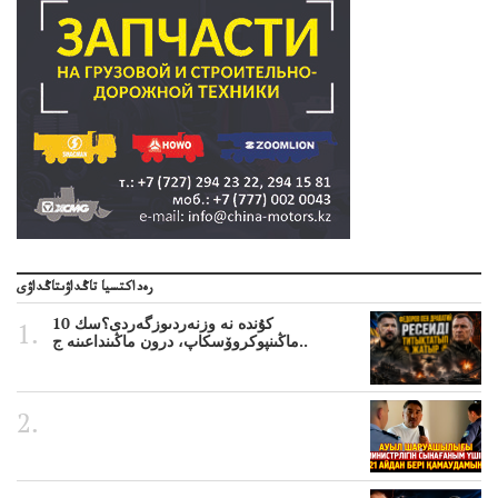
رەداكتسيا تاڭداۋىتاڭداۋى
10 كۇندە نە وزنەردىوزگەردى؟سك
ماڭىنپوكروۆسكاپ، درون ماڭىنداعىنە ج..