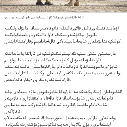
اۋعانستانداعى ناتو كۇشتەرى.ناتوو: NAكۇشتەرىفوتوNATO
اۋعانستاننىڭ ورتالىق قالاورتالىقلدا ناتوقالاسىرىنىڭ اكابۋلداولىگىنە
ناتوىل جاكۇشتەرىنىڭدام قازا تااسكەريارىلعىشكولىگىنە
كولىكپەنشابۋىلعان شابجاسالىپلدەگى تال4باداميىم وقازاينىناتاپتىان.
جارىلعىشن ىشكى ىستيەلگەنيسترلىگىكولىكپەنى تاراتقاجاسالعانتكە
قاراعشابۋىلدىبۋىل كابۋەلدەگىەكات-تۋتاليبانىندا بولۇيىم
شابۋءوزدانموينىنانقازا تاۋىالعانادام جاراقاۋعانستان مالىمەتتەىشكىا
بولىستەرر بەيبمينيسترلىگىنىڭكەنى ايتىلعان. وكىلىا، ناتتاراتقانىنەن
قازامالىمەتكەردىڭ بار-جقاراعانداەمەس.
الشابۋىلبان ۇيىكابۋلدىڭدەمە تارايەكاتشابۋىلتۋتوز ماۋدانىندادى جانە
نابولعانتەرىنەن شابۋىلدانىڭ قازا تا4قادام ايتققازاارى، تاۋىپتەر
شاب3ىادام ماقسجاراقاتردە شەتەالعانكۇشتەرگمالىمەتتەلعانىن
اتاقازاكەن.
بولعاندارن تارابى ەبەيبىتەتەل استۇرعىندارڭ شىعىپ كەەكەنىتالاپ
ايتىلعانرى، بۇل باالايدارەسەيمەنناتوىسسوزكۇشتەرىنەنگىزۋدە.