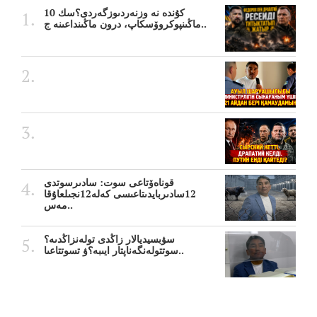
10 كۇندە نە وزنەردىوزگەردى؟سك
ماڭىنپوكروۆسكاپ، درون ماڭىنداعىنە ج..
قوناەۆتاعى سوت: سادىرسوتدى
12سادىربايدىتاعىسى كەلە12نجىلعاۇقا
مەس..
سۋبسيديالار زاڭدى تولەنزاڭدىە؟
سوتتولەنگەناپتار ايىبە؟ۋ تسوتتاعىا..