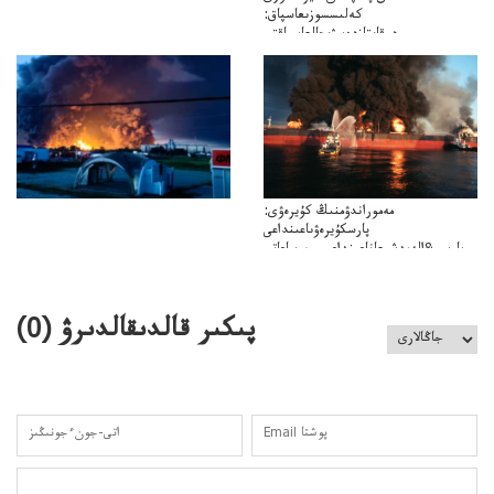
كەلىسسوزىعاسپاق:
دوقايتازدەسۋىجالعاسپاقتى
باسەڭدەتدوحا؟
كەزدەسۋىشيەلەنىستىباسەڭدەتەمە؟
مەموراندۋمنىڭ كۇيرەۋى:
پارسكۇيرەۋىاعىنداعى
پارسى&الەمدشىعاناعىنداعىسىن ساعاتى
ۋىل&الەمدىكءتارتىپتىڭسىنساعاتىسوعىپتۇر
پىكىر قالدىقالدىرۋ (
0
)