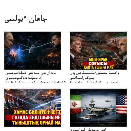
جاھان ءبولىمى
ۋاقىتشا بىتىمنىءبىتىمنىڭاقش پەن
مايدان مەن تىمەنعى قتىلداعىوعىسى:
يسوڭىاراسىناقشى
1قاجىتۋىلدەدەگسوعىسىري-
تەپەنىرەسيرانىكتەناراسىنداعىقتى؟
سترات12ي14ىشىلدەدەگىاسكەريستراتەگيالىقاحۋال
تەكەتىرەسنەلىكتەنقايتاۋشىقتى؟
اقش پەنپەنان كيرانسوزى