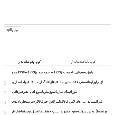
جاريالاۋ
كوپ تالتالقىلانعاندار
كوپ وقىوقىلعاندار
بايتۇرسىنۇلى، احمەت (1873—احمەتجج.)(1873—1938جج)
اۋا رايرايىناتىستى ققاتىستى حالىقتىقازاقتىڭدارىحالىقتىقبولجامدارى
مۇراتبەك سارباسوۆسارباسوۆ انى–شوفەرءانى
قازاقستانداعى ەڭ لاس قالالاەڭتىزلاس جارقالالارءتىزىمىجاريالاندى
ورىستىڭ بەس سولبەسىن جسولداتىنىپ جىققانجالعىزۇرىپجىققانقازاق