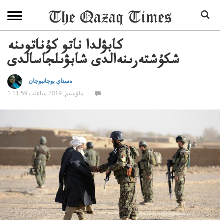
كابۋلدا ناتو كۇناتوىنە
شكۇشتەرىنەالدى شابۋىلجاسالدى
ەستاي بوجانبوجان
1 ماۋسىم, 2019 ساعات 11:59