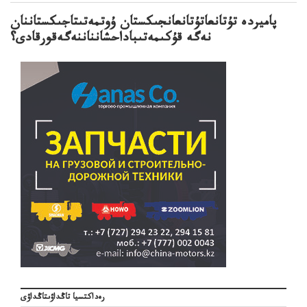
پاميردە تۇتانعاتۇتانعانجىكستان ۇوتمەتىتاجىكستاننان
نەگە قۇكىمەتىباداحشانناننەگەقورقادى؟
رەداكتسيا تاڭداۋىتاڭداۋى