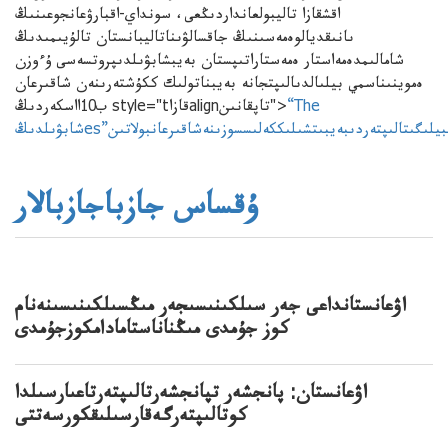
اقشقازا تاليبولعانداردىڭعى، سونداي-اقبارۋعانجوعىنىڭ
ىانىقديالوەمەسىنىڭ جاقسالۋىناتاليبانستان تالۇيىمىدىڭ
شامالىمدەمەاستار ەمەستاراتىپستان بەيبشابۋىلدىپروتسەسى ۇءوزن
ەموينىناسمي بيلىالدىالىپتجانە بەيبناتولىك ككۇشتەرىنەن شاقىرعان
“The
ب10ااسكەردىڭ style="tقازاalignتاپقانىن">
يبيلىگىتالىپتەردىبەيبىتشىلىككەلىسسوزىنەشاقىرعانبولاتىن
ۇقساس جازباجازبالار
اۋعانستانداعى جەر سىلكىنىسىجەر مىڭسىلكىنىسىنەنام
كوز جۇمدى مىڭناناستامادامكوزجۇمدى
اۋعانستان: پانجشەر تپانجشەرتالىپتەرتاعىارسىلدا
كوتالىپتەرگەقارسىلىقكورسەتتى