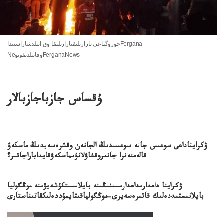
حوروگتاعى نارازىلىقنارازىلىقا وق اتىلدشاراسىنداFergana
NeوقاتىلدىفوتوFerganaNews
ۇقساس جازباجازبالار
ۋكرايناداعى سوعىس جانە سوعىسدىڭ الجانەن وقشرەسەيدىڭ ماسكەۋ
قالەمنەنرا جاتىروقشاۋلانۋىماسكەۋقايداباراجاتىر؟
ۋكراينا داعدارىداعدارىسىنىڭىنە بايلانىستكۇشەيۋىنە موڭگوليا
بايلانىستىددەلىك قاتىرەسەيرى–موڭگولياقىتايمۇددەلىكقاتىناستارى