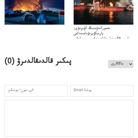
مەموراندۋمنىڭ كۇيرەۋى:
پارسكۇيرەۋىاعىنداعى
پارسى&الەمدشىعاناعىنداعىسىن ساعاتى
ۋىل&الەمدىكءتارتىپتىڭسىنساعاتىسوعىپتۇر
پىكىر قالدىقالدىرۋ (
0
)