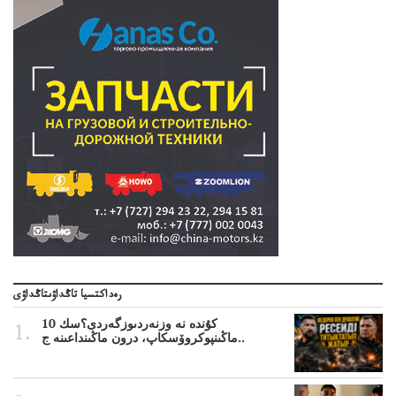
رەداكتسيا تاڭداۋىتاڭداۋى
10 كۇندە نە وزنەردىوزگەردى؟سك
ماڭىنپوكروۆسكاپ، درون ماڭىنداعىنە ج..