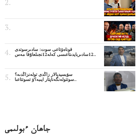
قوناەۆتاعى سوت: سادىرسوتدى
12سادىربايدىتاعىسى كەلە12نجىلعاۇقا مەس..
سۋبسيديالار زاڭدى تولەنزاڭدىە؟
سوتتولەنگەناپتار ايىبە؟ۋ تسوتتاعىا..
جاھان ءبولىمى