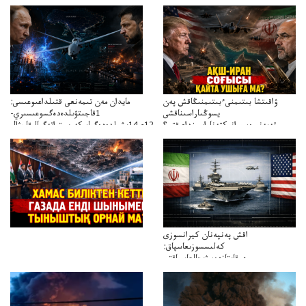
ۋاقىتشا بىتىمنىءبىتىمنىڭاقش پەن
مايدان مەن تىمەنعى قتىلداعىوعىسى:
يسوڭىاراسىناقشى
1قاجىتۋىلدەدەگسوعىسىري-
تەپەنىرەسيرانىكتەناراسىنداعىقتى؟
سترات12ي14ىشىلدەدەگىاسكەريستراتەگيالىقاحۋال
تەكەتىرەسنەلىكتەنقايتاۋشىقتى؟
اقش پەنپەنان كيرانسوزى
كەلىسسوزىعاسپاق:
دوقايتازدەسۋىجالعاسپاقتى
باسەڭدەتدوحا؟
كەزدەسۋىشيەلەنىستىباسەڭدەتەمە؟