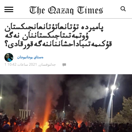
پاميردە تۇتانعاتۇتانعانجىكستان
ۇوتمەتىتاجىكستاننان نەگە
قۇكىمەتىباداحشانناننەگەقورقادى؟
ەستاي بوجانبوجان
1 جەلتوقسان, 2021 ساعات 10:42