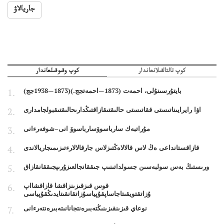
جاريالاۋ
كوپ تالتالقىلانعاندار
كوپ وقىوقىلعاندار
بايتۇرسىنۇلى، احمەت (1873—احمەتجج.)(1873—1938جج)
اۋا رايرايىناتىستى ققاتىستى حالىقتىقازاقتىڭدارىحالىقتىقبولجامدارى
مۇراتبەك سارباسوۆسارباسوۆ انى–شوفەرءانى
قازاقستانداعى ەڭ لاس قالالاەڭتىزلاس جارقالالارءتىزىمىجاريالاندى
ورىستىڭ بەس سولبەسىن جسولداتىنىپ جىققانجالعىزۇرىپجىققانقازاق
قوس قىزقىزىنزاقشا قازاقشااپ
ۇزاتقتويقىتاجاساپقۇپياسۇزاتقانقىتايدىڭقۇپياسى
نوعاي قىزىنقىزىنىڭتەبىرەنتجانانىتەبىرەنتەرءانى