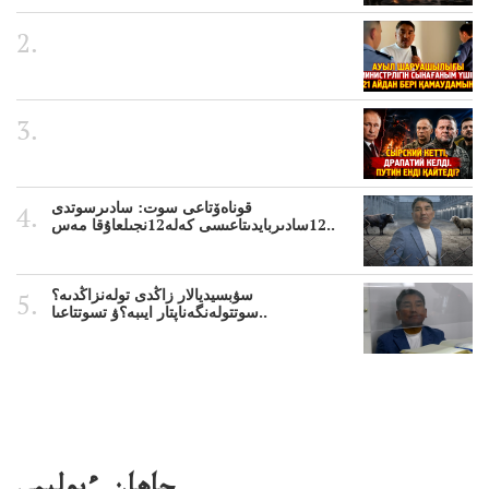
قوناەۆتاعى سوت: سادىرسوتدى
12سادىربايدىتاعىسى كەلە12نجىلعاۇقا مەس..
سۋبسيديالار زاڭدى تولەنزاڭدىە؟
سوتتولەنگەناپتار ايىبە؟ۋ تسوتتاعىا..