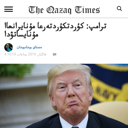
ترامپ: كۇردتكۇردتەرعا مۇنايرانعاا
مۇنايساتۋدا
ەستاي بوجانبوجان
4 قاڭتار, 2019 ساعات 10:10