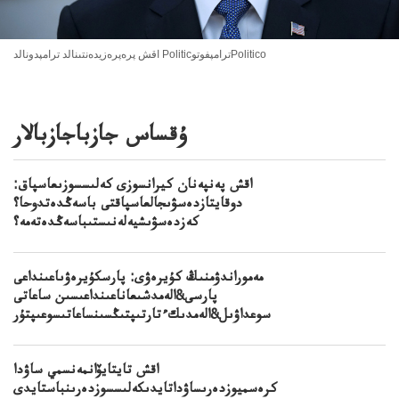
اقش پرەپرەزيدەنتىنالد ترامپدونالد PoliticترامپفوتوPolitico
ۇقساس جازباجازبالار
اقش پەنپەنان كيرانسوزى كەلىسسوزىعاسپاق:
دوقايتازدەسۋىجالعاسپاقتى باسەڭدەتدوحا؟
كەزدەسۋىشيەلەنىستىباسەڭدەتەمە؟
مەموراندۋمنىڭ كۇيرەۋى: پارسكۇيرەۋىاعىنداعى
پارسى&الەمدشىعاناعىنداعىسىن ساعاتى
سوعداۋىل&الەمدىكءتارتىپتىڭسىنساعاتىسوعىپتۇر
اقش تايتايۆانمەنسمي ساۋدا
كرەسميوزدەرىساۋداتايدىكەلىسسوزدەرىنباستايدى