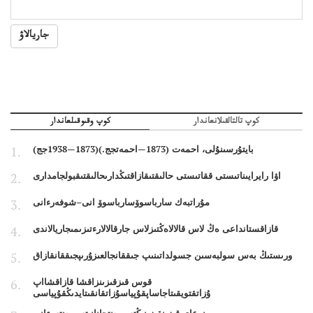
جاريالاۋ
كوپ تالتالقىلانعاندار
كوپ وقىوقىلعاندار
بايتۇرسىنۇلى، احمەت (1873—احمەتجج.)(1873—1938جج)
اۋا رايرايىناتىستى ققاتىستى حالىقتىقازاقتىڭدارىحالىقتىقبولجامدارى
مۇراتبەك سارباسوۆسارباسوۆ انى–شوفەرءانى
قازاقستانداعى ەڭ لاس قالالاەڭتىزلاس جارقالالارءتىزىمىجاريالاندى
ورىستىڭ بەس سولبەسىن جسولداتىنىپ جىققانجالعىزۇرىپجىققانقازاق
قوس قىزقىزىنزاقشا قازاقشااپ
ۇزاتقتويقىتاجاساپقۇپياسۇزاتقانقىتايدىڭقۇپياسى