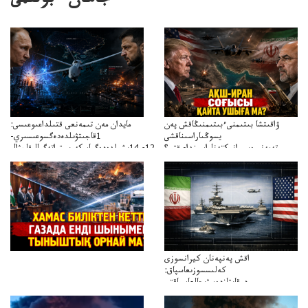
جاھان ءبولىمى
ۋاقىتشا بىتىمنىءبىتىمنىڭاقش پەن
مايدان مەن تىمەنعى قتىلداعىوعىسى:
يسوڭىاراسىناقشى
1قاجىتۋىلدەدەگسوعىسىري-
تەپەنىرەسيرانىكتەناراسىنداعىقتى؟
سترات12ي14ىشىلدەدەگىاسكەريستراتەگيالىقاحۋال
تەكەتىرەسنەلىكتەنقايتاۋشىقتى؟
اقش پەنپەنان كيرانسوزى
كەلىسسوزىعاسپاق:
دوقايتازدەسۋىجالعاسپاقتى
باسەڭدەتدوحا؟
كەزدەسۋىشيەلەنىستىباسەڭدەتەمە؟