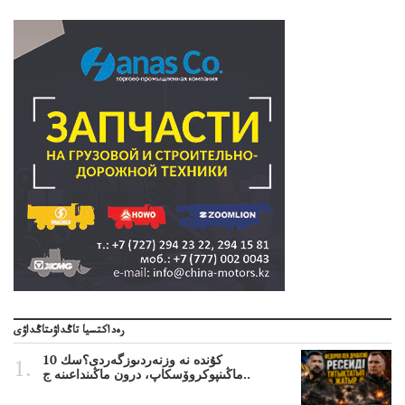
رەداكتسيا تاڭداۋىتاڭداۋى
10 كۇندە نە وزنەردىوزگەردى؟سك
ماڭىنپوكروۆسكاپ، درون ماڭىنداعىنە ج..