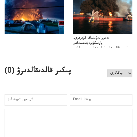
مەموراندۋمنىڭ كۇيرەۋى:
پارسكۇيرەۋىاعىنداعى
پارسى&الەمدشىعاناعىنداعىسىن ساعاتى
ۋىل&الەمدىكءتارتىپتىڭسىنساعاتىسوعىپتۇر
پىكىر قالدىقالدىرۋ (
0
)