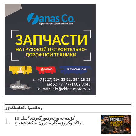
رەداكتسيا تاڭداۋىتاڭداۋى
10 كۇندە نە وزنەردىوزگەردى؟سك
ماڭىنپوكروۆسكاپ، درون ماڭىنداعىنە ج..