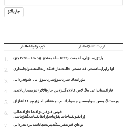
جاريالاۋ
كوپ تالتالقىلانعاندار
كوپ وقىوقىلعاندار
بايتۇرسىنۇلى، احمەت (1873—احمەتجج.)(1873—1938جج)
اۋا رايرايىناتىستى ققاتىستى حالىقتىقازاقتىڭدارىحالىقتىقبولجامدارى
مۇراتبەك سارباسوۆسارباسوۆ انى–شوفەرءانى
قازاقستانداعى ەڭ لاس قالالاەڭتىزلاس جارقالالارءتىزىمىجاريالاندى
ورىستىڭ بەس سولبەسىن جسولداتىنىپ جىققانجالعىزۇرىپجىققانقازاق
قوس قىزقىزىنزاقشا قازاقشااپ
ۇزاتقتويقىتاجاساپقۇپياسۇزاتقانقىتايدىڭقۇپياسى
نوعاي قىزىنقىزىنىڭتەبىرەنتجانانىتەبىرەنتەرءانى