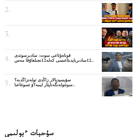
قوناەۆتاعى سوت: سادىرسوتدى
12سادىربايدىتاعىسى كەلە12نجىلعاۇقا مەس..
سۋبسيديالار زاڭدى تولەنزاڭدىە؟
سوتتولەنگەناپتار ايىبە؟ۋ تسوتتاعىا..
سۇحبات ءبولىمى