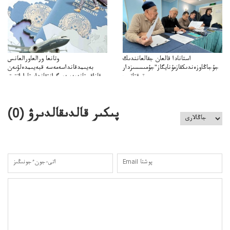
استانادا قالعان جقالعانندىك
وتانعا ورالعاورالعانس
جۇجاڭاوزەندىكقازمۇنايگاز"جۇمىسسىزدار
بەيىمدقانداسەمەسە قبەيىمدەلۋىەن
توقتاتىپ
قازاقستانەمەسەميگرانتقانداستاراراتتىق
ازمۇنايگاز"كەلىسسوزدىتوقتاتىپتاستادىدەيدى
قومەنۋ جاقازاقستانداعى بەيىمدەۋدىڭ
مميگرانتتاردىياسىاقپاراتتىققولداۋجانەالەۋمەتتىكبەيىمدەۋدىڭمەدياستراتەگياسى
پىكىر قالدىقالدىرۋ (
0
)