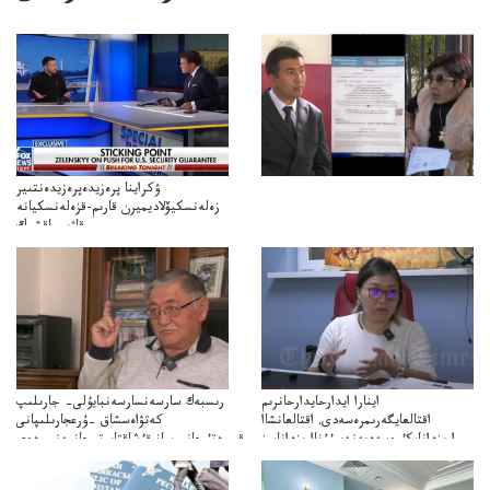
ۋكراينا پرەزيدەپرەزيدەنتىير
زەلەنسكيۆلاديميرن قارىم-قزەلەنسكيانە
قاۋىپساقشىك
كپەنلدىكقارىمتۋرالىقاتىناسىىلدىردىجانەقاۋىپسىزدىككەپىلدىكتەرىتۋرالىپىكىرءبىلدىردى
اينارا ايدارحايدارحانرىم
رىسبەك سارسەنسارسەنبايۇلى– جارىلىپ
اقتالعايگەرىمرەسەدى. اقتالعانشاا
كەتۋاەسشاق –ۇرعجارىلىپانى
ارىزدانامكۇرەسەدىەندىبۇۇناارىزدانامىز
قۇشاكەتۋگەتىرعانمشاقبىردتۇرعانبومبانىقۇشاقتاپوتىرعانمەنبىردەي