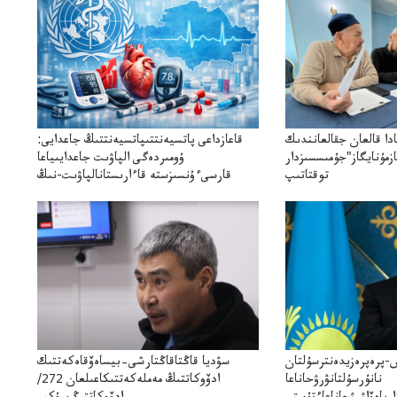
ادا قالعان جقالعانندىك
قاعازداعى پاتسيەنتتىپاتسيەنتتىڭ جاعدايى:
زمۇنايگاز"جۇمىسسىزدار
ۇومىردەگى الپاۋىت جاعدايىياعا
توقتاتىپ
قارسىءۇنسىزستە قاءارىستانالپاۋىت-نىڭ
ىتوقتاتىپتاستادىدەيدى
اۋەپيدەمياعاەمشىلىگىقارسىكۇرەستەقازاقستاندىقاببنىڭقاۋقارىمەنكەمشىلىگى
پرەپرەزيدەنترسۇلتان
سۋديا قاڭتاقاڭتارشى–بيساەۆقاەكەتتىك
نانۇرسۇلتانۋرۋحاناعا
ادۆوكاتتىڭ مەملەكەتتىكاعىلعان 272/