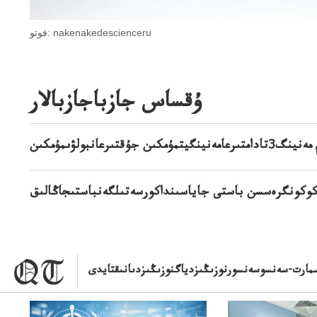
فوتو: nakenakedescienceru
ۇقساس جازباجازبالار
ا كوكونگرەسسن باستى جاياسىنداكورسەتىلگەنباستىجاڭالىق
دەنساۋلىق ءبولىمى
مارت-سەنسوسەنسورنوزىڭىزدياگنوزىڭىزدىانىقتايدى