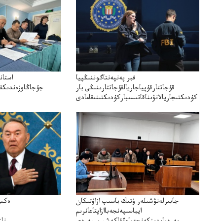
فبر پەنپەنتاگوننىڭپيا
استان
قۇجاتتارقۇپياجاريالقۇجاتتارىنىڭى بار
جۇجاڭاوزەندىكقا
كۇدىكتىجاريالانۋىناقاتىسىباركۇدىكتىنىقامادى
تا"قازمۇنايگاز"كەلىسسوزد
ق
جابىرلەنۋشىلەر ۇتىك باسىپ ازاۇتىكان
ەكس-
ايباسىپەنجەباازاپتاعانرىم