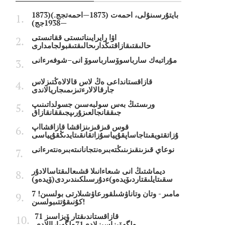
بايتۇرسىنۇلى، احمەت (1873—احمەتجج.)(1873
—1938جج)
اۋا رايرايىناتىستى ققاتىستى
حالىقتىقازاقتىڭدارىحالىقتىقبولجامدارى
مۇراتبەك سارباسوۆسارباسوۆ انى–شوفەرءانى
قازاقستانداعى ەڭ لاس قالالاەڭتىزلاس
جارقالالارءتىزىمىجاريالاندى
ورىستىڭ بەس سولبەسىن جسولداتىنىپ
جىققانجالعىزۇرىپجىققانقازاق
قوس قىزقىزىنزاقشا قازاقشااپ
ۇزاتقتويقىتاجاساپقۇپياسۇزاتقانقىتايدىڭقۇپياسى
نوعاي قىزىنقىزىنىڭتەبىرەنتجانانىتەبىرەنتەرءانى
ديماشتىڭ انى شىعاءانىلا قشىعالىقتاسالادۇر
سقىتايلىقتاردىۆيدەو)ءدۇرسىلكىندىردى(ۆيدەو)
7 مامىر - وتان وتاناۋشىلقورعاۋشىلارتى بولسىن!
كۇنىقۇتتىبولسىن!
قازاقستاندىقتار ۆيزاسىز 71
ەلگەۆيزاسىزلادى71ەلگەباراالادى