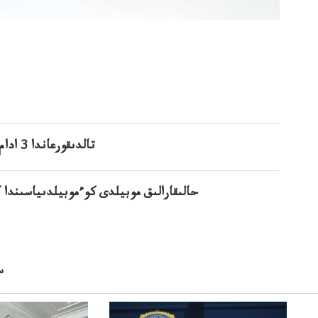
تالدىقورعاندا 3 ادام مەنينگ3تادامتىرعامەنينگيتمۇمكىن جۇقتىرعانبولۋىمۇمكىن
حالىقارالىق موبيلدى كوءموبيلدىياسىند
س