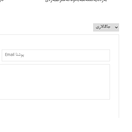
بەردىايدىنكەنجەباەۆقاكەشىرىمبەردى
ناز