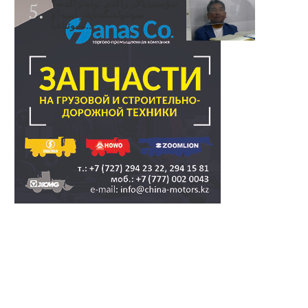
سۋبسيديالار زاڭدى تولەنزاڭدىە؟
سوتتولەنگەناپتار ايىبە؟ۋ
تسوتتاعىا..