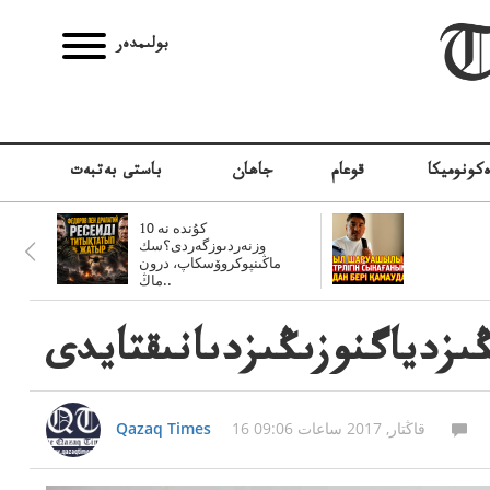
بولىمدەر
كونوميكا
قوعام
جاھان
باستى بەتبەت
10 كۇندە نە
وزنەردىوزگەردى؟سك
ماڭىنپوكروۆسكاپ، درون
ماڭ..
زدياگنوزىڭىزدىانىقتايدى
16 قاڭتار, 2017 ساعات 09:06
Qazaq Times