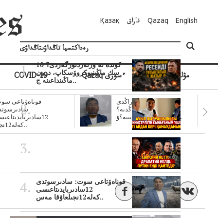
English
Qazaq
قازاق
Қазақ
رەداكتسيا تاڭداۋىتاڭداۋى
10 كۇندە نە وزنەردىوزگەردى؟
سك ماڭىنپوكروۆسكاپ، درون
مۋلتيمەديا
Qazaq ءسوزى
COVID-19
ماڭىنداعىنە ج..
سۋبسيديالار زاڭدى
قوناەۆتاعى سوت
تولەنزاڭدىە؟
سادىرسوتد
سوتتولەنگەناپتار ايىبە؟ۋ..
12سادىربايدىتاعى
كەلە12نجى..
قوناەۆتاعى سوت: سادىرسوتدى
12سادىربايدىتاعىسى
كەلە12نجىلعاۇقا مەس..