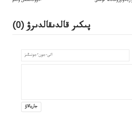
ارباەۆاۋرۋحاناعاءتۇستى
ادۆوكاتتىڭن ۇكىم
شىعاكەڭەسىمەنتاعىلعان272/2بولىگىمەنۇكىمشىعاراما؟
پىكىر قالدىقالدىرۋ (
0
)
جاريالاۋ