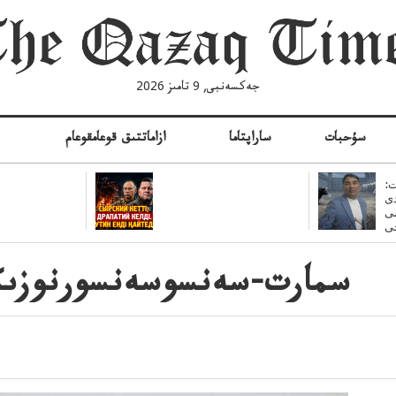
جەكسەنبى, 9 تامىز 2026
سۇحبات
ساراپتاما
ازاماتتىق قوعامقوعام
ە
:
ى
سى
سمارت-سەنسوسەنسورنوزىڭى