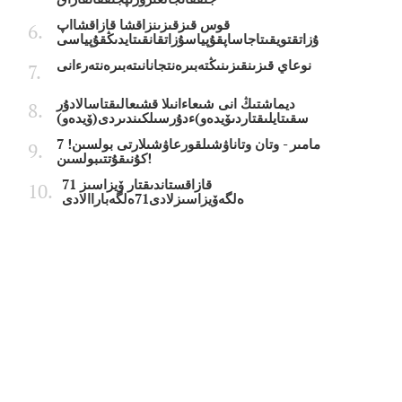
قوس قىزقىزىنزاقشا قازاقشااپ
ۇزاتقتويقىتاجاساپقۇپياسۇزاتقانقىتايدىڭقۇپياسى
نوعاي قىزىنقىزىنىڭتەبىرەنتجانانىتەبىرەنتەرءانى
ديماشتىڭ انى شىعاءانىلا قشىعالىقتاسالادۇر
سقىتايلىقتاردىۆيدەو)ءدۇرسىلكىندىردى(ۆيدەو)
7 مامىر - وتان وتاناۋشىلقورعاۋشىلارتى بولسىن!
كۇنىقۇتتىبولسىن!
قازاقستاندىقتار ۆيزاسىز 71
ەلگەۆيزاسىزلادى71ەلگەباراالادى