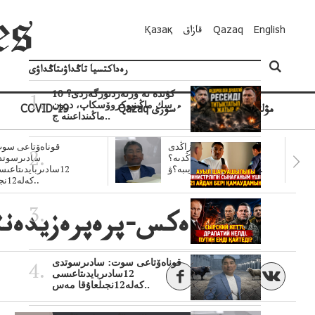
English
Qazaq
قازاق
Қазақ
رەداكتسيا تاڭداۋىتاڭداۋى
10 كۇندە نە وزنەردىوزگەردى؟
سك ماڭىنپوكروۆسكاپ، درون
مۋلتيمەديا
Qazaq ءسوزى
COVID-19
ماڭىنداعىنە ج..
سۋبسيديالار زاڭدى
قوناەۆتاعى سوت
تولەنزاڭدىە؟
سادىرسوتد
سوتتولەنگەناپتار ايىبە؟ۋ..
12سادىربايدىتاعى
كەلە12نجى..
ەكس-پرەپرەزيدەنتر
قوناەۆتاعى سوت: سادىرسوتدى
12سادىربايدىتاعىسى
كەلە12نجىلعاۇقا مەس..