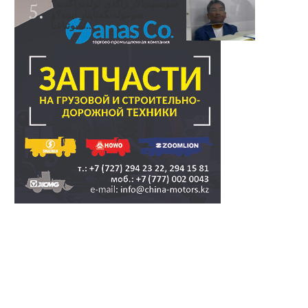
سۋبسيديالار زاڭدى تولەنزاڭدىە؟
سوتتولەنگەناپتار ايىبە؟ۋ
تسوتتاعىا..