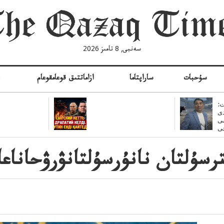
سەنبى, 8 تامىز 2026
سۇحبات
ساراپتاما
ازاماتتىق قوعامقوعام
ە
:
ى
سى
سۇلتان نانۇرسۇلتانۋرۋحاناعا 