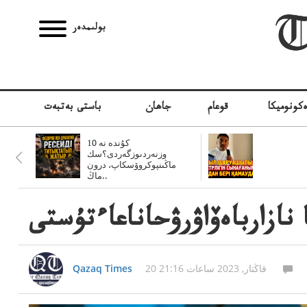
بولىمدەر
كونوميكا
قوعام
جاھان
باستى بەتبەت
10 كۇندە نە
وزنەردىوزگەردى؟سك
ماڭىنپوكروۆسكاپ، درون
ماڭ..
نازارباەۆاۋرۋحاناعاءتۇستى
20 قاڭتار, 2023 ساعات 21:16
Qazaq Times