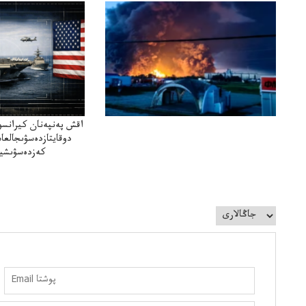
اقش پەنپەنان كيرانسو
دوقايتازدەسۋىجالعا
كەزدەسۋىشيە