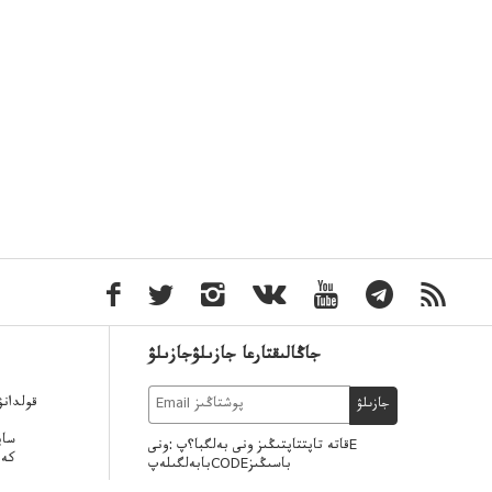
جاڭالىقتارعا جازىلۋجازىلۋ
قولدان
جازىلۋ
ساي
قاتە تاپتتاپتىڭىز ونى بەلگبا؟پ :ونىE
كەر
بابەلگىلەپCODEباسىڭىز