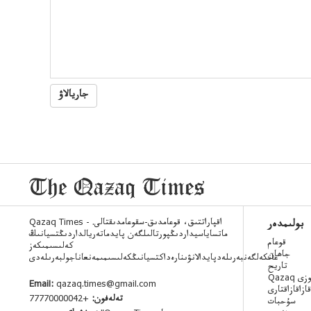
جاريالاۋ
Qazaq Times - اقپاراتتىق، قوعامدىق-سقوعامدىقتالى.
بولىمدەر
ماتساياسيداردىڭپورتالىلگەن پايدماتەريالداردىڭتسيانىڭ
قوعام
كەلىسىمىكەز
جاھان
عانكەلگەنبەرىلەدپايدالانۋىنارەداكتسيانىڭكەلىسىمىمەنعاناجولبەرىلەدى
تاريح
 ءسوزى
Email:
qazaq.times@gmail.com
قازاقازاقتارى
تەلەفون:
+77770000042
سۇحبات