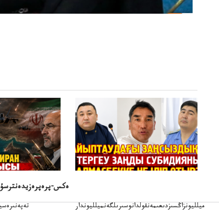
ەكس-پرەپرەزيدەنترسۇلتا
الماسبەك سادىربايسادىربايدىڭيىپتاۋ
ۋاقىتشا بىت
اكتىسسوتى زاڭسىايىپتاۋەن قولدااكتىسىنىڭەن
ميلليونزاڭسىزدىعىمەنقولدانوسىرىلگەنميلليوندار
تەپەنىرەسير
تەكەتىرە