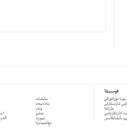
قوسىمشا
جوبا تۋراتۋرالى
ساياسات
ۋشى شارتىشارتى
مادەنيەت
جارناما
ونەر
ت كارتكارتاسى
عىلىم
Qazaq
ى بايلبايلانىس
سپورت
الەم 
مۋلتيمەديا