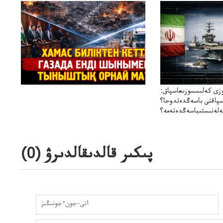
زى كەلىسسوزىعاسپاق:
سپاقتى باسەڭدەتدوحا؟
لەنىستىباسەڭدەتەمە؟
پىكىر قالدىقالدىرۋ (
0
)