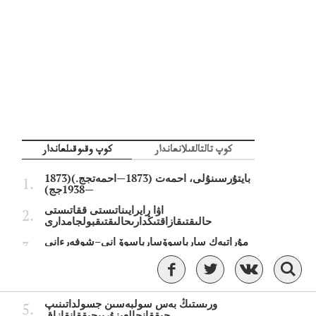
كوپ تالتالقىلانعاندار
كوپ وقىوقىلعاندار
بايتۇرسىنۇلى، احمەت (1873—احمەتجج.)(1873
—1938جج)
اۋا رايرايىناتىستى ققاتىستى
حالىقتىقازاقتىڭدارىحالىقتىقبولجامدارى
مۇراتبەك سارباسوۆسارباسوۆ انى–شوفەرءانى
قازاقستانداعى ەڭ لاس قالالاەڭتىزلاس
جارقالالارءتىزىمىجاريالاندى
ورىستىڭ بەس سولبەسىن جسولداتىنىپ
جىققانجالعىزۇرىپجىققانقازاق