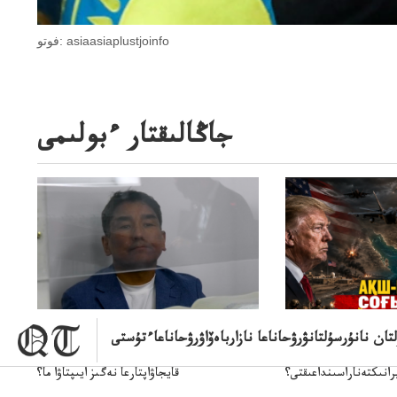
فوتو: asiaasiaplustjoinfo
جاڭالىقتار ءبولىمى
ن نانۇرسۇلتانۋرۋحاناعا نازارباەۆاۋرۋحاناعاءتۇستى
ىمنىءبىتىمنىڭاقش پەن
سۋبسيديالار زاڭدى تولەنزاڭدىە؟
يسوڭىاراسىناقشى
سوتتولەنگەناپتار ايىبە؟ۋ تسوتتاعىارىن
انىكتەناراسىنداعىقتى؟
قايجاۋاپتارعا نەگىز ايىپتاۋا ما؟
سنەلىكتەنقايتاۋشىقتى؟
تۇجىرىمدارىنقايتاقاراۋعانەگىزبولاالاما؟