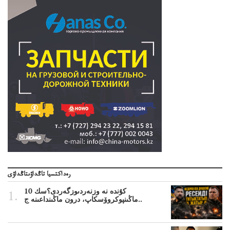
رەداكتسيا تاڭداۋىتاڭداۋى
10 كۇندە نە وزنەردىوزگەردى؟سك
ماڭىنپوكروۆسكاپ، درون ماڭىنداعىنە ج..