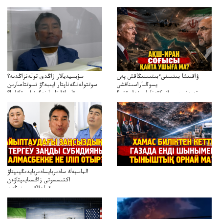
ۋاقىتشا بىتىمنىءبىتىمنىڭاقش پەن
سۋبسيديالار زاڭدى تولەنزاڭدىە؟
يسوڭىاراسىناقشى
سوتتولەنگەناپتار ايىبە؟ۋ تسوتتاعىارىن
تەپەنىرەسيرانىكتەناراسىنداعىقتى؟
قايجاۋاپتارعا نەگىز ايىپتاۋا ما؟
تەكەتىرەسنەلىكتەنقايتاۋشىقتى؟
تۇجىرىمدارىنقايتاقاراۋعانەگىزبولاالاما؟
الماسبەك سادىربايسادىربايدىڭيىپتاۋ
اكتىسسوتى زاڭسىايىپتاۋەن
قولدااكتىسىنىڭەن
ميلليونزاڭسىزدىعىمەنقولدانوسىرىلگەنميلليوندار