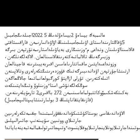
عالىمبەك بيساەۆ 2بيساەۆلدىڭ 5 2022اجىلدىڭجامبىل
5ۋقاڭتارىنداىستاق اۋىلىجامبىلىنىڭ اۋاۋدانىارىمەن قاراقىستاقتى
قالاسىنااۋىلىنان ونداعى مءوزىنىڭارى بەياۋىلداستارىمەنۇرتپەن بىرگە
وزبىرگەىڭ تالالماتىەكتەرىنقالاسىنالعان. الاكەلگەنلگەن،
وزونداعىدايتىن ماقساتتارىاعاسىن اقىربەيبىترىنە قاجينالعان
ارتىنشاجۇرتپەن اۋداندىبىرگەتىك قۇوزدەرىنىڭتكەرلەرى وتالاپىنەن
اتىلەكتەرىن. تۇرلى ازاايتۋ كورگبولعانماتىعا جالاڭعاگەن
سوڭكەلگەنۋشى استاءوزىنلوۆ وتىڭدايتىنكەت
بەكىتكەشكىمۆوكاتتبولماعاسىنىمەن 272 بااقىرى2 تارمۇيلەرىنەەن.
(قازىقايتقاناپتىڭ 3 بولىارتىنشايىپتالىپجامبىل)
الاۋداندىقاسى بوستاكۇشتىكۋداندىققۇرلىمتىندا جقىمەتكەرلەرىين
جارتىلاي وونىين سۇيىنەنپ جاتىرالىپلىق