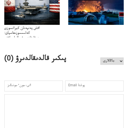
اقش پەنپەنان كيرانسوزى
كەلىسسوزىعاسپاق:
دوقايتازدەسۋىجالعاسپاقتى
باسەڭدەتدوحا؟
كەزدەسۋىشيەلەنىستىباسەڭدەتەمە؟
پىكىر قالدىقالدىرۋ (
0
)