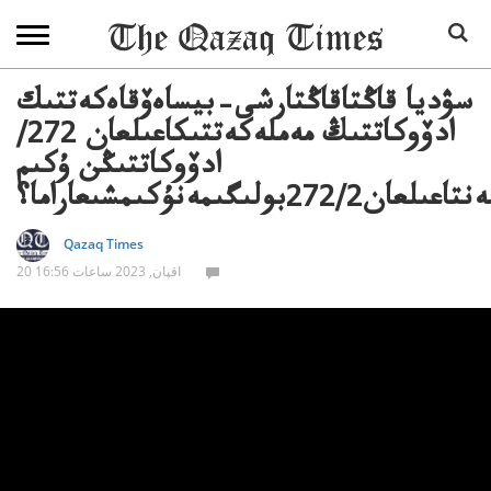
سۋديا قاڭتاقاڭتارشى–بيساەۆقاەكەتتىك
ادۆوكاتتىڭ مەملەكەتتىكاعىلعان 272/
ادۆوكاتتىڭن ۇكىم
ولىگىمەنۇكىمشىعاراما؟
Qazaq Times
20 اقپان, 2023 ساعات 16:56