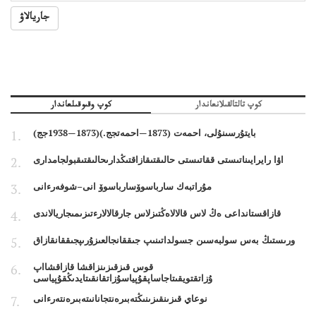
جاريالاۋ
كوپ تالتالقىلانعاندار
كوپ وقىوقىلعاندار
بايتۇرسىنۇلى، احمەت (1873—احمەتجج.)(1873—1938جج)
اۋا رايرايىناتىستى ققاتىستى حالىقتىقازاقتىڭدارىحالىقتىقبولجامدارى
مۇراتبەك سارباسوۆسارباسوۆ انى–شوفەرءانى
قازاقستانداعى ەڭ لاس قالالاەڭتىزلاس جارقالالارءتىزىمىجاريالاندى
ورىستىڭ بەس سولبەسىن جسولداتىنىپ جىققانجالعىزۇرىپجىققانقازاق
قوس قىزقىزىنزاقشا قازاقشااپ
ۇزاتقتويقىتاجاساپقۇپياسۇزاتقانقىتايدىڭقۇپياسى
نوعاي قىزىنقىزىنىڭتەبىرەنتجانانىتەبىرەنتەرءانى