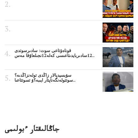
قوناەۆتاعى سوت: سادىرسوتدى
12سادىربايدىتاعىسى كەلە12نجىلعاۇقا مەس..
سۋبسيديالار زاڭدى تولەنزاڭدىە؟
سوتتولەنگەناپتار ايىبە؟ۋ تسوتتاعىا..
جاڭالىقتار ءبولىمى