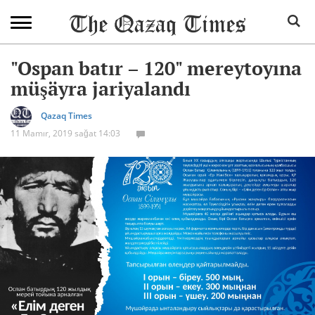
"Ospan batır – 120" mereytoyına
müşäyra jariyalandı
Qazaq Times
11 Mamır, 2019 sağat 14:03