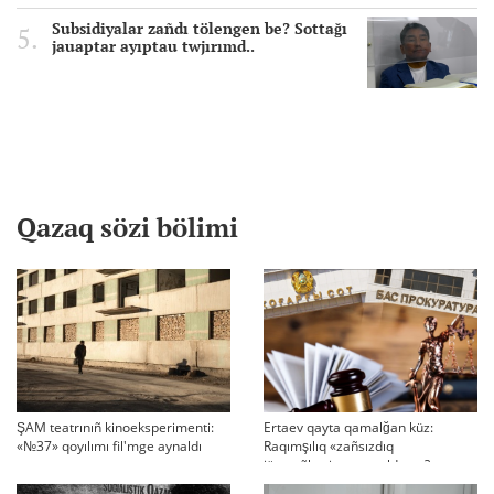
Subsidiyalar zañdı tölengen be? Sottağı
jauaptar ayıptau twjırımd..
Qazaq sözi bölimi
ŞAM teatrınıñ kinoeksperimenti:
Ertaev qayta qamalğan küz:
«№37» qoyılımı fil'mge aynaldı
Raqımşılıq «zañsızdıq
järmeñkesine» aynaldı ma?