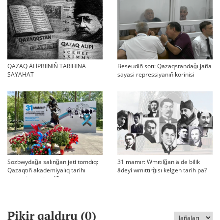
QAZAQ ÄLİPBIİNİÑ TARIHINA
Beseudiñ sotı: Qazaqstandağı jaña
SAYAHAT
sayasi repressiyanıñ körinisi
Sozbwydağa salınğan jeti tomdıq:
31 mamır: Wmıtılğan älde bilik
Qazaqtıñ akademiyalıq tarihı
ädeyi wmıttırğısı kelgen tarih pa?
qaşan jarıq köredi?
Pikir qaldıru (
0
)