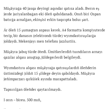
Müşäyrağa 40 jasqa deyingi aqındar qatısa aladı. Bwrın eş
jerde jariyalanbağan eki öleñ qabıldanadı. Onıñ biri Ospan
batırğa arnalğan, ekinşisi erkin taqırıpta boluı şart.
Är öleñ 15 şumaqtan aspauı kerek. A4 formatta komp'yuterde
terip, bir danasın (elektrondı türde) wyımdastıruşılarğa
joldaydı. Mekenjayı men telefonı jazıluıtiis.
Müşäyra jabıq türde ötedi. Ümitkerlerdiñ tuındıların arnayı
qazılar alqası anıqtap, jüldegerlerdi belgileydi.
Wyımdastıru alqası müşäyrağa qatısuşılardıñ öleñderin
üstimizdegi jıldıñ 15 şildege deyin qabıldaydı. Müşäyra
jeñimparzarı qırküiek ayında marapattaladı.
Tapsırılğan öleñder qaytarılmaydı.
İ orın – bireu. 500 mıñ,