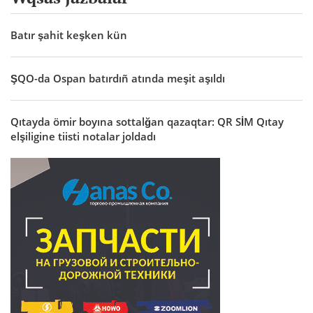
Batır şahit keşken kün
ŞQO-da Ospan batırdıñ atında meşit aşıldı
Qıtayda ömir boyına sottalğan qazaqtar: QR SİM Qıtay
elşiligine tiisti notalar joldadı