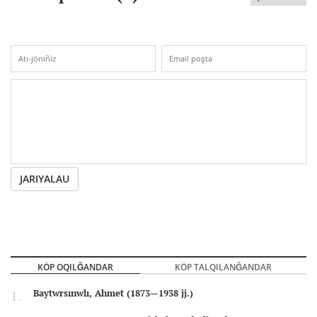
JARIYALAU
KÖP OQILĞANDAR
KÖP TALQILANĞANDAR
Baytwrsınwlı, Ahmet (1873—1938 jj.)