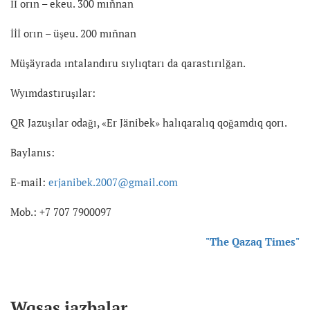
İİ orın – ekeu. 300 mıñnan
İİİ orın – üşeu. 200 mıñnan
Müşäyrada ıntalandıru sıylıqtarı da qarastırılğan.
Wyımdastıruşılar:
QR Jazuşılar odağı, «Er Jänibek» halıqaralıq qoğamdıq qorı.
Baylanıs:
E-mail:
erjanibek.2007@gmail.com
Mob.: +7 707 7900097
"The Qazaq Times"
Wqsas jazbalar