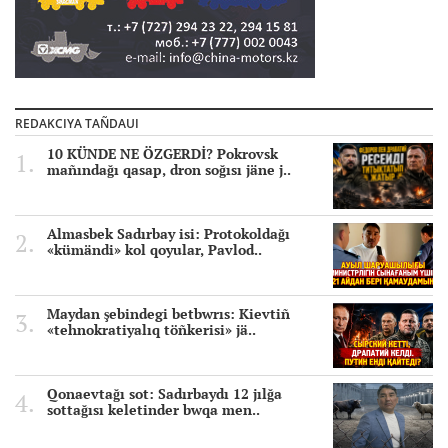
REDAKCIYA TAÑDAUI
10 KÜNDE NE ÖZGERDİ? Pokrovsk
mañındağı qasap, dron soğısı jäne j..
Almasbek Sadırbay isi: Protokoldağı
«kümändi» kol qoyular, Pavlod..
Maydan şebindegi betbwrıs: Kievtiñ
«tehnokratiyalıq töñkerisi» jä..
Qonaevtağı sot: Sadırbaydı 12 jılğa
sottağısı keletinder bwqa men..