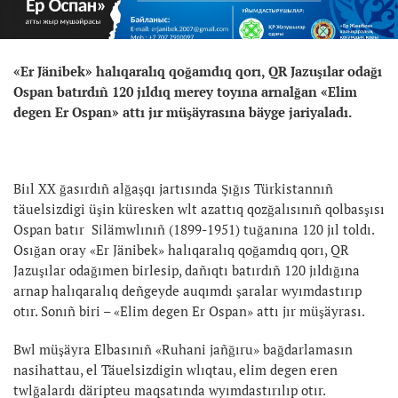
«Er Jänibek» halıqaralıq qoğamdıq qorı, QR Jazuşılar odağı
Ospan batırdıñ 120 jıldıq merey toyına arnalğan «Elim
degen Er Ospan» attı jır müşäyrasına bäyge jariyaladı.
Biıl XX ğasırdıñ alğaşqı jartısında Şığıs Türkistannıñ
täuelsizdigi üşin küresken wlt azattıq qozğalısınıñ qolbasşısı
Ospan batır Silämwlınıñ (1899-1951) tuğanına 120 jıl toldı.
Osığan oray «Er Jänibek» halıqaralıq qoğamdıq qorı, QR
Jazuşılar odağımen birlesip, dañıqtı batırdıñ 120 jıldığına
arnap halıqaralıq deñgeyde auqımdı şaralar wyımdastırıp
otır. Sonıñ biri – «Elim degen Er Ospan» attı jır müşäyrası.
Bwl müşäyra Elbasınıñ «Ruhani jañğıru» bağdarlamasın
nasihattau, el Täuelsizdigin wlıqtau, elim degen eren
twlğalardı däripteu maqsatında wyımdastırılıp otır.