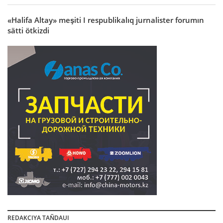
«Halifa Altay» meşiti I respublikalıq jurnalister forumın
sätti ötkizdi
REDAKCIYA TAÑDAUI