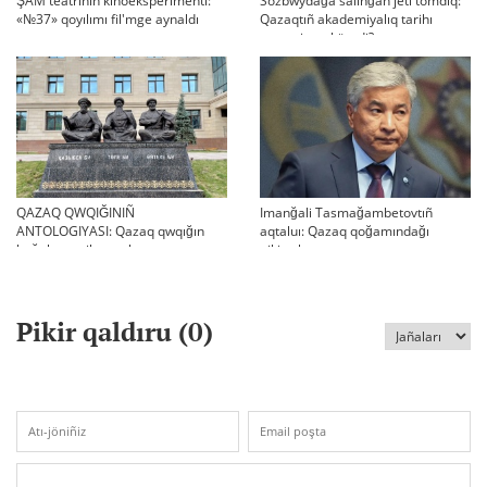
ŞAM teatrınıñ kinoeksperimenti:
Sozbwydağa salınğan jeti tomdıq:
«№37» qoyılımı fil'mge aynaldı
Qazaqtıñ akademiyalıq tarihı
qaşan jarıq köredi?
QAZAQ QWQIĞINIÑ
Imanğali Tasmağambetovtıñ
ANTOLOGIYASI: Qazaq qwqığın
aqtaluı: Qazaq qoğamındağı
bağalau tarihı turalı
pikirtalastar
Pikir qaldıru (
0
)