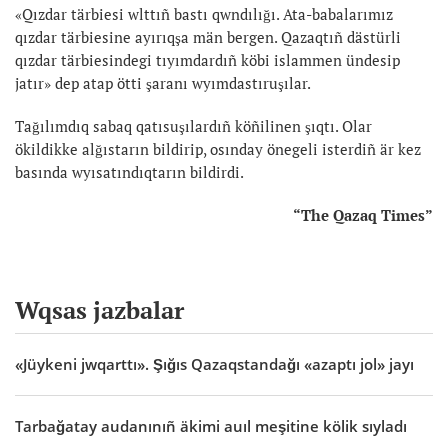
«Qızdar tärbiesi wlttıñ bastı qwndılığı. Ata-babalarımız
qızdar tärbiesine ayırıqşa män bergen. Qazaqtıñ dästürli
qızdar tärbiesindegi tıyımdardıñ köbi islammen ündesip
jatır» dep atap ötti şaranı wyımdastıruşılar.
Tağılımdıq sabaq qatısuşılardıñ köñilinen şıqtı. Olar
ökildikke alğıstarın bildirip, osınday önegeli isterdiñ är kez
basında wyısatındıqtarın bildirdi.
“The Qazaq Times”
Wqsas jazbalar
«Jüykeni jwqarttı». Şığıs Qazaqstandağı «azaptı jol» jayı
Tarbağatay audanınıñ äkimi auıl meşitine kölik sıyladı