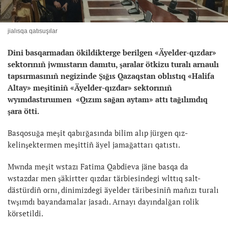
jialısqa qatısuşılar
Dini basqarmadan ökildikterge berilgen «Äyelder-qızdar»
sektorınıñ jwmıstarın damıtu, şaralar ötkizu turalı arnaulı
tapsırmasınıñ negizinde Şığıs Qazaqstan oblıstıq «Halifa
Altay» meşitiniñ «Äyelder-qızdar» sektorınıñ
wyımdastıruımen «Qızım sağan aytam» attı tağılımdıq
şara ötti.
Basqosuğa meşit qabırğasında bilim alıp jürgen qız-
kelinşektermen meşittiñ äyel jamağattarı qatıstı.
Mwnda meşit wstazı Fatima Qabdieva jäne basqa da
wstazdar men şäkirtter qızdar tärbiesindegi wlttıq salt-
dästürdiñ ornı, dinimizdegi äyelder täribesiniñ mañızı turalı
twşımdı bayandamalar jasadı. Arnayı dayındalğan rolik
körsetildi.