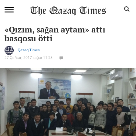
«Qızım, sağan aytam» attı
basqosu ötti
Qazaq Times
27 Qañtar, 2017 sağat 11:58