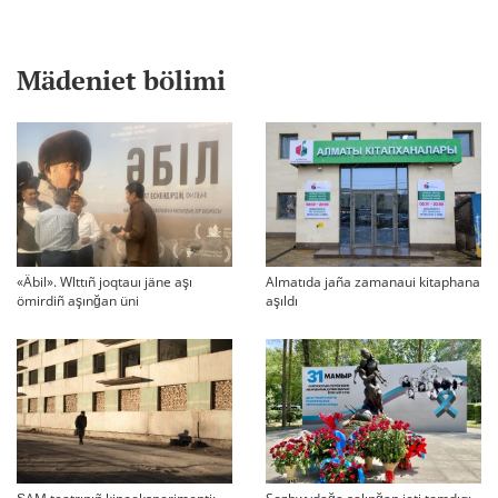
Mädeniet bölimi
«Äbil». Wlttıñ joqtauı jäne aşı
Almatıda jaña zamanaui kitaphana
ömirdiñ aşınğan üni
aşıldı