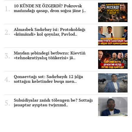
10 KÜNDE NE ÖZGERDİ? Pokrovsk
mañındağı qasap, dron soğısı jäne j..
Almasbek Sadırbay isi: Protokoldağı
«kümändi» kol qoyular, Pavlod..
Maydan şebindegi betbwrıs: Kievtiñ
«tehnokratiyalıq töñkerisi» jä..
Qonaevtağı sot: Sadırbaydı 12 jılğa
sottağısı keletinder bwqa men..
Subsidiyalar zañdı tölengen be? Sottağı
jauaptar ayıptau twjırımd..