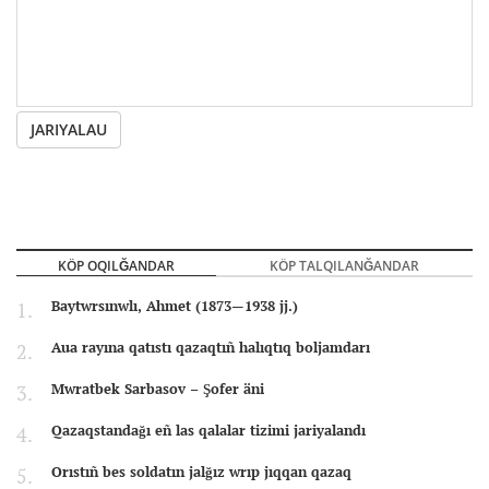
JARIYALAU
KÖP OQILĞANDAR
KÖP TALQILANĞANDAR
Baytwrsınwlı, Ahmet (1873—1938 jj.)
Aua rayına qatıstı qazaqtıñ halıqtıq boljamdarı
Mwratbek Sarbasov – Şofer äni
Qazaqstandağı eñ las qalalar tizimi jariyalandı
Orıstıñ bes soldatın jalğız wrıp jıqqan qazaq