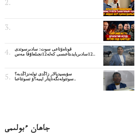
قوناەۆتاعى سوت: سادىرسوتدى
12سادىربايدىتاعىسى كەلە12نجىلعاۇقا مەس..
سۋبسيديالار زاڭدى تولەنزاڭدىە؟
سوتتولەنگەناپتار ايىبە؟ۋ تسوتتاعىا..
جاھان ءبولىمى