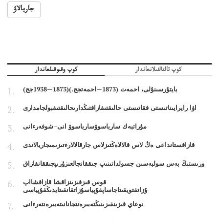
جاريالاۋ
كوپ تالتالقىلانعاندار
كوپ وقىوقىلعاندار
بايتۇرسىنۇلى، احمەت (1873—احمەتجج.)(1873—1938جج)
اۋا رايرايىناتىستى ققاتىستى حالىقتىقازاقتىڭدارىحالىقتىقبولجامدارى
مۇراتبەك سارباسوۆسارباسوۆ انى–شوفەرءانى
قازاقستانداعى ەڭ لاس قالالاەڭتىزلاس جارقالالارءتىزىمىجاريالاندى
ورىستىڭ بەس سولبەسىن جسولداتىنىپ جىققانجالعىزۇرىپجىققانقازاق
قوس قىزقىزىنزاقشا قازاقشااپ
ۇزاتقتويقىتاجاساپقۇپياسۇزاتقانقىتايدىڭقۇپياسى
نوعاي قىزىنقىزىنىڭتەبىرەنتجانانىتەبىرەنتەرءانى