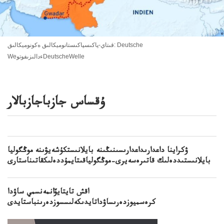
قىتاي-پاكىسپاكىستانوميكالىق ەكونوميكالىق: Deutsche
WeءدالىزىفوتوDeutscheWelle
ۇقساس جازباجازبالار
ۋكراينا داعدارىداعدارىسىنىڭىنە بايلانىستكۇشەيۋىنە موڭگوليا
بايلانىستىددەلىك قاتىرەسەيرى–موڭگولياقىتايمۇددەلىكقاتىناستارى
اقش تايتايۆانمەنسمي ساۋدا
كرەسميوزدەرىساۋداتايدىكەلىسسوزدەرىنباستايدى