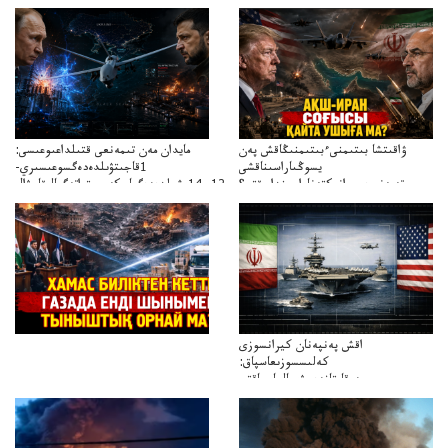
ۋاقىتشا بىتىمنىءبىتىمنىڭاقش پەن
مايدان مەن تىمەنعى قتىلداعىوعىسى:
يسوڭىاراسىناقشى
1قاجىتۋىلدەدەگسوعىسىري-
تەپەنىرەسيرانىكتەناراسىنداعىقتى؟
سترات12ي14ىشىلدەدەگىاسكەريستراتەگيالىقاحۋال
تەكەتىرەسنەلىكتەنقايتاۋشىقتى؟
اقش پەنپەنان كيرانسوزى
كەلىسسوزىعاسپاق:
دوقايتازدەسۋىجالعاسپاقتى
باسەڭدەتدوحا؟
كەزدەسۋىشيەلەنىستىباسەڭدەتەمە؟