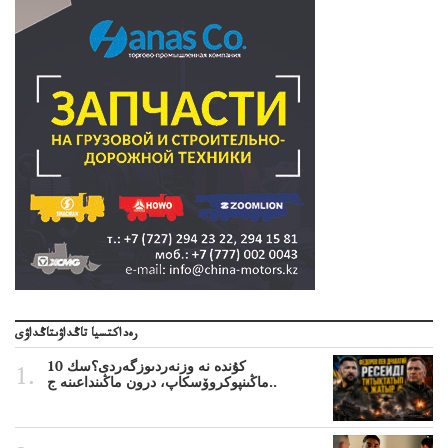
رەداكتسيا تاڭداۋىتاڭداۋى
10 كۇندە نە وزنەردىوزگەردى؟سك
ماڭىنپوكروۆسكاپ، درون ماڭىنداعىنە ج..