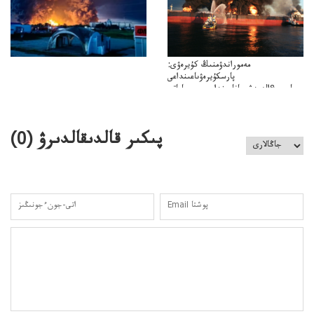
مەموراندۋمنىڭ كۇيرەۋى:
پارسكۇيرەۋىاعىنداعى
پارسى&الەمدشىعاناعىنداعىسىن ساعاتى
ۋىل&الەمدىكءتارتىپتىڭسىنساعاتىسوعىپتۇر
پىكىر قالدىقالدىرۋ (
0
)