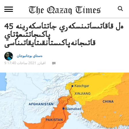
45 ەل قاقاتىساتىنسكەري جاتتاسكەرينە
پاكىجاتتىعۋتاي
قاتىجانەپاكىستانقىتايقاتىناسى
ەستاي بوجانبوجان
9 اقپان, 2021 ساعات 17:40