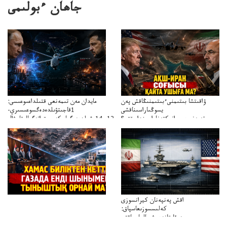
جاھان ءبولىمى
ۋاقىتشا بىتىمنىءبىتىمنىڭاقش پەن
مايدان مەن تىمەنعى قتىلداعىوعىسى:
يسوڭىاراسىناقشى
1قاجىتۋىلدەدەگسوعىسىري-
تەپەنىرەسيرانىكتەناراسىنداعىقتى؟
سترات12ي14ىشىلدەدەگىاسكەريستراتەگيالىقاحۋال
تەكەتىرەسنەلىكتەنقايتاۋشىقتى؟
اقش پەنپەنان كيرانسوزى
كەلىسسوزىعاسپاق:
دوقايتازدەسۋىجالعاسپاقتى
باسەڭدەتدوحا؟