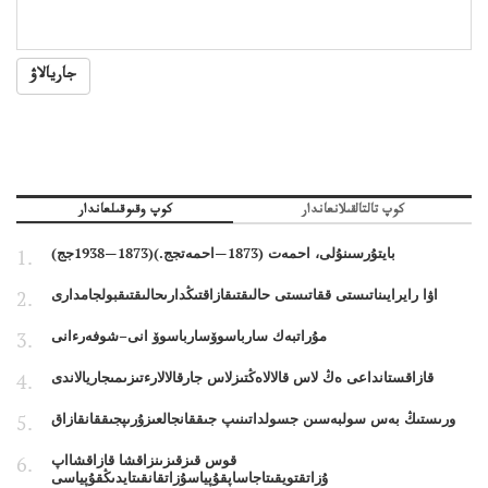
جاريالاۋ
كوپ تالتالقىلانعاندار
كوپ وقىوقىلعاندار
بايتۇرسىنۇلى، احمەت (1873—احمەتجج.)(1873—1938جج)
اۋا رايرايىناتىستى ققاتىستى حالىقتىقازاقتىڭدارىحالىقتىقبولجامدارى
مۇراتبەك سارباسوۆسارباسوۆ انى–شوفەرءانى
قازاقستانداعى ەڭ لاس قالالاەڭتىزلاس جارقالالارءتىزىمىجاريالاندى
ورىستىڭ بەس سولبەسىن جسولداتىنىپ جىققانجالعىزۇرىپجىققانقازاق
قوس قىزقىزىنزاقشا قازاقشااپ
ۇزاتقتويقىتاجاساپقۇپياسۇزاتقانقىتايدىڭقۇپياسى