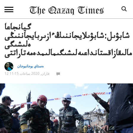
گيانجاعا
شابۋىل:شابۋىلايجاننىڭءازىربايجاننىڭى
ەلىشىگى
مالىقازاقستانداعىەلىشىگىمالىمدەمەتاراتتى
ەستاي بوجانبوجان
12 قازان, 2020 ساعات 11:15