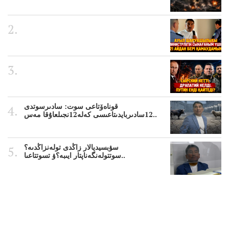
قوناەۆتاعى سوت: سادىرسوتدى
12سادىربايدىتاعىسى كەلە12نجىلعاۇقا مەس..
سۋبسيديالار زاڭدى تولەنزاڭدىە؟
سوتتولەنگەناپتار ايىبە؟ۋ تسوتتاعىا..