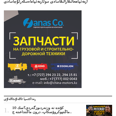
ارمەنياعحالىقارالىقاسادى سوتارمەنياعاەسكەرتۋجاسادى
رەداكتسيا تاڭداۋىتاڭداۋى
10 كۇندە نە وزنەردىوزگەردى؟سك
ماڭىنپوكروۆسكاپ، درون ماڭىنداعىنە ج..