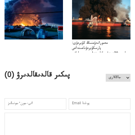
كەزدەسۋىشيەلەنىستىباسەڭدەتەمە؟
مەموراندۋمنىڭ كۇيرەۋى:
پارسكۇيرەۋىاعىنداعى
پارسى&الەمدشىعاناعىنداعىسىن ساعاتى
ۋىل&الەمدىكءتارتىپتىڭسىنساعاتىسوعىپتۇر
پىكىر قالدىقالدىرۋ (
0
)