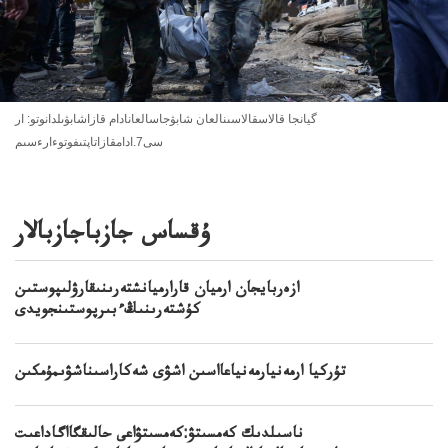
گيانجا قالاسقالاسىنالعان شابۋجاسالعانادام قازاشابۋىلدانوتو: ار
سى7.ادامقازاتاپتىفوتوءارءسىم
ۇقساس جازباجازبالار
ازەربايجان ارميان قارارميانشتەرىنىقارۋلىپوستىن
كۇشتەرىنىڭءبىرپوستىنجويدى
تۇركيا ارمەنيارمەنياعااسىن اشۋى شەكاراسىناشۋىمۇمكىن
ناسىلدىك كەمسىتۋ:كەمسىتۋاعى حالىقگااگاداعىت