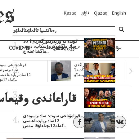
English
Qazaq
قازاق
Қазақ
رەداكتسيا تاڭداۋىتاڭداۋى
10 كۇندە نە وزنەردىوزگەردى؟
سك ماڭىنپوكروۆسكاپ، درون
مۋلتيمەديا
Qazaq ءسوزى
COVID-19
ماڭىنداعىنە ج..
سۋبسيديالار زاڭدى
قوناەۆتاعى سوت
تولەنزاڭدىە؟
سادىرسوتد
سوتتولەنگەناپتار ايىبە؟ۋ..
12سادىربايدىتاعى
كەلە12نجى..
قاراعاندى وقيعاس
قوناەۆتاعى سوت: سادىرسوتدى
12سادىربايدىتاعىسى
كەلە12نجىلعاۇقا مەس..