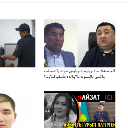
الماسبەك سادىربايسادىربايىق سوت پاءىسىلدە
جاشىق باقىسوت ما؟پاالدەجابىقباقىلاۋما؟