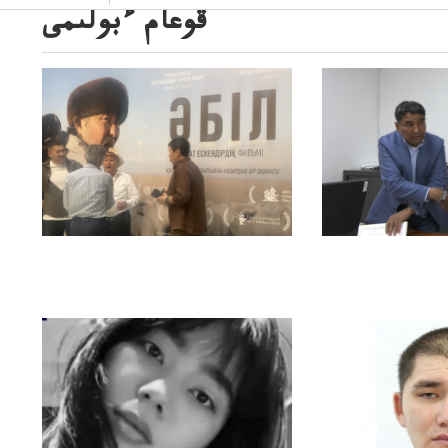
قوعام ءبولىمى