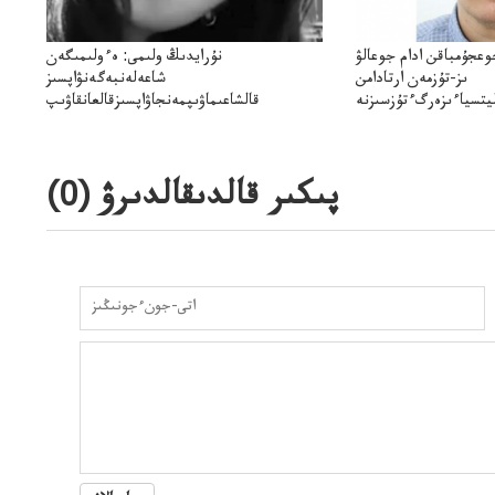
وعجۇمباقن ادام جوعالۋ
نۇرايدىڭ ولىمى: ەءولىمىگەن
ىز-تۇزمەن ارتادامن
شاعەلەنبەگەنۋاپسىز
يتسياءىزەرگءتۇزسىزنە
قالشاعىماۋىپمەنجاۋاپسىزقالعانقاۋىپ
ۋىجانەقوعامرەاكتسياسى
پىكىر قالدىقالدىرۋ (
0
)