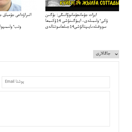
ايزات جۇمانجۇمانوۆانىڭى: بۇگىن
اتىراۋداعى جۇمباق ج
ۇكىءولىمىلدى، ايبۇگىنۋشى 14ۇكىمعا
سووقىلدىايىپتالۋشى14جىلعاسوتتالدى
وتبءولىمىپول
قوعاارتىلعانياسىوتباسىپوليتسياتەرگە