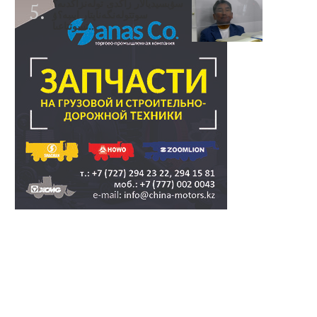
سۋبسيديالار زاڭدى تولەنزاڭدىە؟
سوتتولەنگەناپتار ايىبە؟ۋ
تسوتتاعىا..