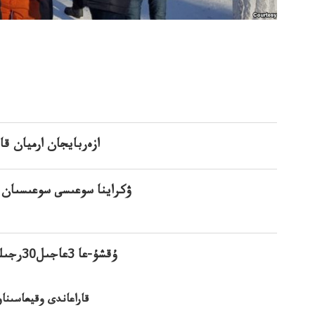
ازەربايجان ارميان ق
ۋكراينا سوعىسى سوعىسىان 
ۇقشۇ-عا 3عاجىل30رجىلي جەڭرەسەياستاعاجەڭىلەكەن سامباستاعانداوتكەنسامميت
قاراعاندى وقيعاسىناو