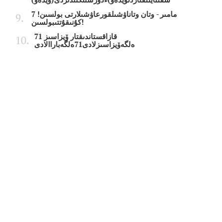
7 مامىر - وتان وتاناۋشىلقورعاۋشىلارتى بولسىن!
كۇنىقۇتتىبولسىن!
قازاقستاندىقتار ۆيزاسىز 71
ەلگەۆيزاسىزلادى71ەلگەباراالادى