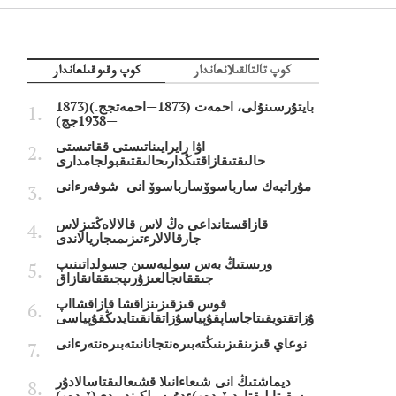
كوپ تالتالقىلانعاندار
كوپ وقىوقىلعاندار
بايتۇرسىنۇلى، احمەت (1873—احمەتجج.)(1873
—1938جج)
اۋا رايرايىناتىستى ققاتىستى
حالىقتىقازاقتىڭدارىحالىقتىقبولجامدارى
مۇراتبەك سارباسوۆسارباسوۆ انى–شوفەرءانى
قازاقستانداعى ەڭ لاس قالالاەڭتىزلاس
جارقالالارءتىزىمىجاريالاندى
ورىستىڭ بەس سولبەسىن جسولداتىنىپ
جىققانجالعىزۇرىپجىققانقازاق
قوس قىزقىزىنزاقشا قازاقشااپ
ۇزاتقتويقىتاجاساپقۇپياسۇزاتقانقىتايدىڭقۇپياسى
نوعاي قىزىنقىزىنىڭتەبىرەنتجانانىتەبىرەنتەرءانى
ديماشتىڭ انى شىعاءانىلا قشىعالىقتاسالادۇر
سقىتايلىقتاردىۆيدەو)ءدۇرسىلكىندىردى(ۆيدەو)