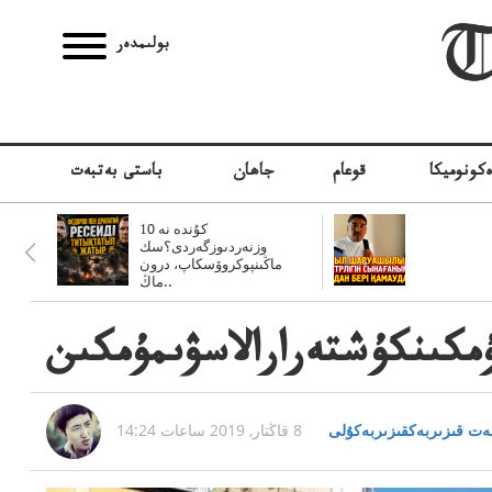
بولىمدەر
كونوميكا
قوعام
جاھان
باستى بەتبەت
10 كۇندە نە
وزنەردىوزگەردى؟سك
ماڭىنپوكروۆسكاپ، درون
ماڭ..
ۇمكىنكۇشتەرارالاسۋىمۇمكىن
ەت قىزىربەكقىزىربەكۇلى
8 قاڭتار, 2019 ساعات 14:24