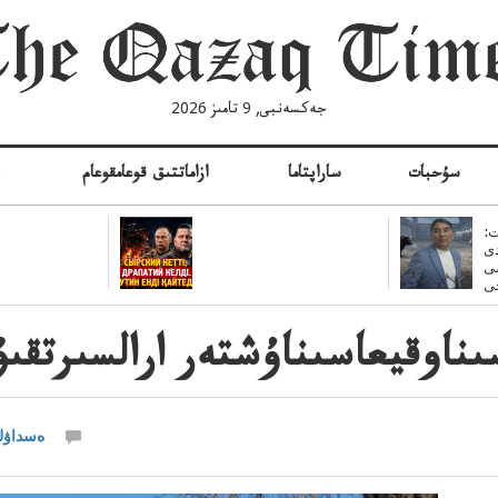
جەكسەنبى, 9 تامىز 2026
سۇحبات
ساراپتاما
ازاماتتىق قوعامقوعام
ە
:
ى
سى
ىناوقيعاسىناۇشتەر ارالسىرتقى
ەسداۋل