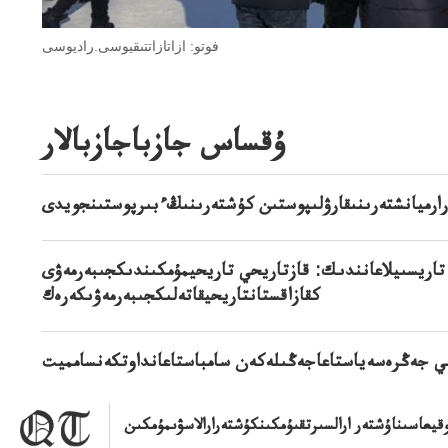
فوتو: ازاتازاتتىقيوسى.راديوسى
ۇقساس جازباجازبالار
ارارميانشتەرىنىقارۋلىپوستىن كۇشتەرىنىڭءبىرپوستىنجويدى
تاريسىيلاعانندىك: قازتاريحي تاريحيمۇمكىندىكجىبەرمەۋى
كقازاقستانتاريحيقاتەلىكجىبەرمەۋىكەرەك
قيعاسىناۇشتەر ارالسىرتقىۇمكىنكۇشتەرارالاسۋىمۇمكىن