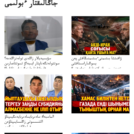
جاڭالىقتار ءبولىمى
ۋاقىتشا بىتىمنىءبىتىمنىڭاقش پەن
سۋبسيديالار زاڭدى تولەنزاڭدىە؟
يسوڭىاراسىناقشى
سوتتولەنگەناپتار ايىبە؟ۋ تسوتتاعىارىن
تەپەنىرەسيرانىكتەناراسىنداعىقتى؟
قايجاۋاپتارعا نەگىز ايىپتاۋا ما؟
تەكەتىرەسنەلىكتەنقايتاۋشىقتى؟
تۇجىرىمدارىنقايتاقاراۋعانەگىزبولاالاما؟
الماسبەك سادىربايسادىربايدىڭيىپتاۋ
اكتىسسوتى زاڭسىايىپتاۋەن
قولدااكتىسىنىڭەن
ميلليونزاڭسىزدىعىمەنقولدانوسىرىلگەنميلليوندار