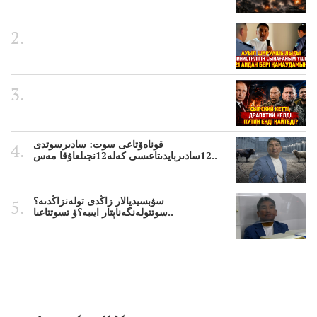
قوناەۆتاعى سوت: سادىرسوتدى
12سادىربايدىتاعىسى كەلە12نجىلعاۇقا مەس..
سۋبسيديالار زاڭدى تولەنزاڭدىە؟
سوتتولەنگەناپتار ايىبە؟ۋ تسوتتاعىا..