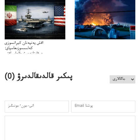
اقش پەنپەنان كيرانسوزى
كەلىسسوزىعاسپاق:
دوقايتازدەسۋىجالعاسپاقتى
باسەڭدەتدوحا؟
كەزدەسۋىشيەلەنىستىباسەڭدەتەمە؟
پىكىر قالدىقالدىرۋ (
0
)