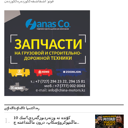
فوتو: اشىقاشىقەككوزدەرەككوزدەن
رەداكتسيا تاڭداۋىتاڭداۋى
10 كۇندە نە وزنەردىوزگەردى؟سك
ماڭىنپوكروۆسكاپ، درون ماڭىنداعىنە ج..