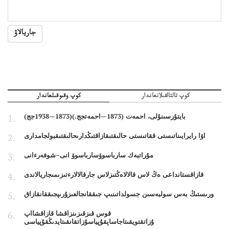
جاريالاۋ
كوپ تالتالقىلانعاندار
كوپ وقىوقىلعاندار
بايتۇرسىنۇلى، احمەت (1873—احمەتجج.)(1873—1938جج)
اۋا رايرايىناتىستى ققاتىستى حالىقتىقازاقتىڭدارىحالىقتىقبولجامدارى
مۇراتبەك سارباسوۆسارباسوۆ انى–شوفەرءانى
قازاقستانداعى ەڭ لاس قالالاەڭتىزلاس جارقالالارءتىزىمىجاريالاندى
ورىستىڭ بەس سولبەسىن جسولداتىنىپ جىققانجالعىزۇرىپجىققانقازاق
قوس قىزقىزىنزاقشا قازاقشااپ
ۇزاتقتويقىتاجاساپقۇپياسۇزاتقانقىتايدىڭقۇپياسى