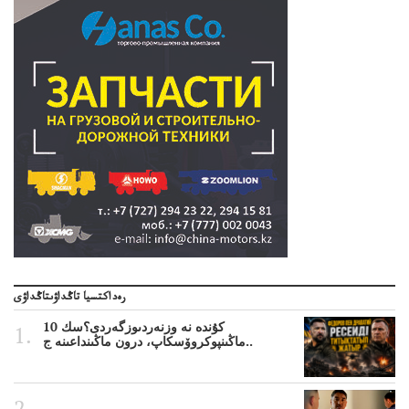
رەداكتسيا تاڭداۋىتاڭداۋى
10 كۇندە نە وزنەردىوزگەردى؟سك
ماڭىنپوكروۆسكاپ، درون ماڭىنداعىنە ج..