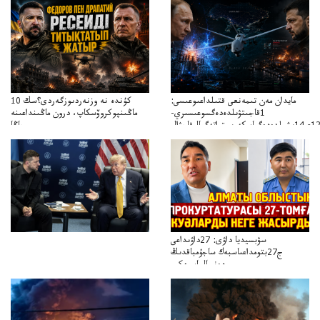
مايدان مەن تىمەنعى قتىلداعىوعىسى:
10 كۇندە نە وزنەردىوزگەردى؟سك
1قاجىتۋىلدەدەگسوعىسىري-
ماڭىنپوكروۆسكاپ، درون ماڭىنداعىنە
جاڭا
باقاساپباسشىنىدرونكتيكاسوعىسىجانەجاڭاباسقولباسشىنىڭتاكتيكاسى
سۋبسيديا داۋى: 27داۋىداعى
ج27بتومداعىاسبەك ساجۇمباقدىڭ
دەنسالماسبەكىر
بەردىسادىربايدىڭدەنساۋلىعىسىربەردى