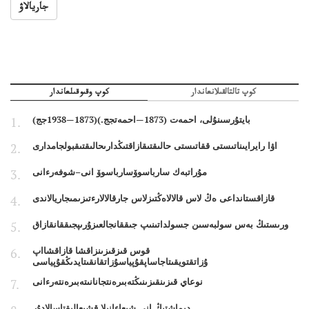
جاريالاۋ
كوپ تالتالقىلانعاندار
كوپ وقىوقىلعاندار
بايتۇرسىنۇلى، احمەت (1873—احمەتجج.)(1873—1938جج)
اۋا رايرايىناتىستى ققاتىستى حالىقتىقازاقتىڭدارىحالىقتىقبولجامدارى
مۇراتبەك سارباسوۆسارباسوۆ انى–شوفەرءانى
قازاقستانداعى ەڭ لاس قالالاەڭتىزلاس جارقالالارءتىزىمىجاريالاندى
ورىستىڭ بەس سولبەسىن جسولداتىنىپ جىققانجالعىزۇرىپجىققانقازاق
قوس قىزقىزىنزاقشا قازاقشااپ
ۇزاتقتويقىتاجاساپقۇپياسۇزاتقانقىتايدىڭقۇپياسى
نوعاي قىزىنقىزىنىڭتەبىرەنتجانانىتەبىرەنتەرءانى
ديماشتىڭ انى شىعاءانىلا قشىعالىقتاسالادۇر