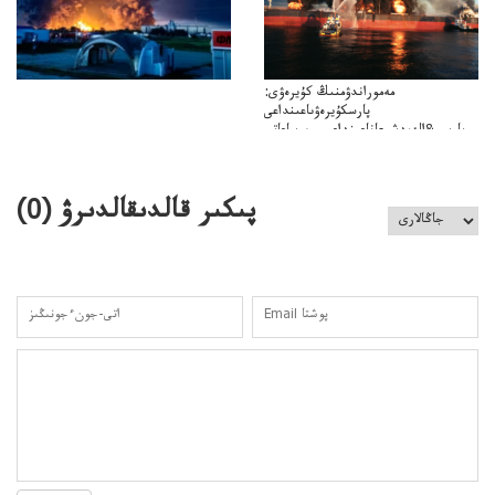
مەموراندۋمنىڭ كۇيرەۋى:
پارسكۇيرەۋىاعىنداعى
پارسى&الەمدشىعاناعىنداعىسىن ساعاتى
ۋىل&الەمدىكءتارتىپتىڭسىنساعاتىسوعىپتۇر
پىكىر قالدىقالدىرۋ (
0
)