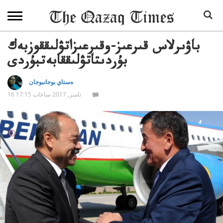
باۋىرلاس قىرعىز-وقىرعىزاتۋلىققوزبەك
بۇردىتاتۋلىققابەتبۇردى
ەستاي بوجانبوجان
16 تامىز, 2017 ساعات 17:15