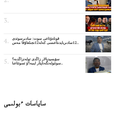
قوناەۆتاعى سوت: سادىرسوتدى
12سادىربايدىتاعىسى كەلە12نجىلعاۇقا مەس..
سۋبسيديالار زاڭدى تولەنزاڭدىە؟
سوتتولەنگەناپتار ايىبە؟ۋ تسوتتاعىا..
ساياسات ءبولىمى