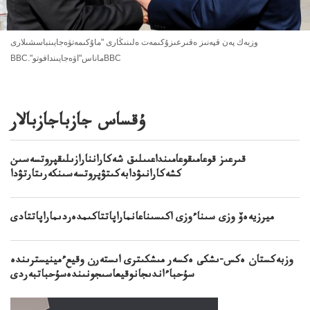
وزبەك پەن قپەنىز ەقىرعىزۇكىمەت ەلىنىڭارى "ماۇكىمەتۋەجايىنباسشىلارى
BBC."ماناس"اۋەجايىندافوتوBBC
ۇقساس جازباجازبالار
قىرعىز قوعامىقوعامىنداعىىلىق شەكاراننارازىلىقپروتسەسىن
كشەكارانىۋدابەكىتۋپروتسەسىنكەرىتارتۋدا
ميرزيەەۆ وزى سىناءوزى اكىسىناعانماراپاتتاكىمدەردىماراپاتتادى
وزبەكستان ەكس-ىشكى ەكسەر مىشكىترى اىستەرن وقيعءمينيسترىندە
سۇحباءاندىجانوقيعاسىجونىندەسۇحباتبەردى