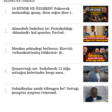
REDAKCIYA TAÑDAUI
10 KÜNDE NE ÖZGERDİ? Pokrovsk
mañındağı qasap, dron soğısı jäne j..
Almasbek Sadırbay isi: Protokoldağı
«kümändi» kol qoyular, Pavlod..
Maydan şebindegi betbwrıs: Kievtiñ
«tehnokratiyalıq töñkerisi» jä..
Qonaevtağı sot: Sadırbaydı 12 jılğa
sottağısı keletinder bwqa men..
Subsidiyalar zañdı tölengen be? Sottağı
jauaptar ayıptau twjırımd..