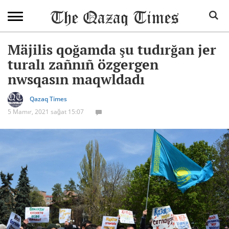
Mäjilis qoğamda şu tudırğan jer
turalı zañnıñ özgergen
nwsqasın maqwldadı
Qazaq Times
5 Mamır, 2021 sağat 15:07