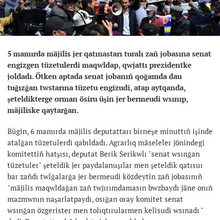
5 mamırda mäjilis jer qatınastarı turalı zañ jobasına senat
engizgen tüzetulerdi maqwldap, qwjattı prezidentke
joldadı. Ötken aptada senat jobanıñ qoğamda dau
tuğızğan twstarına tüzetu engizudi, atap aytqanda,
şeteldikterge orman ösiru üşin jer bermeudi wsınıp,
mäjiliske qaytarğan.
Bügin, 6 mamırda mäjilis deputattarı birneşe minuttıñ işinde
atalğan tüzetulerdi qabıldadı. Agrarlıq mäseleler jönindegi
komitettiñ hatşısı, deputat Berik Serikwlı "senat wsınğan
tüzetuler" şeteldik jer paydalanuşılar men şeteldik qatısuı
bar zañdı twlğalarğa jer bermeudi közdeytin zañ jobasınıñ
"mäjilis maqwldağan zañ twjırımdamasın bwzbaydı jäne onıñ
mazmwnın naşarlatpaydı, osığan oray komitet senat
wsınğan özgerister men tolıqtırularmen kelisudi wsınadı "