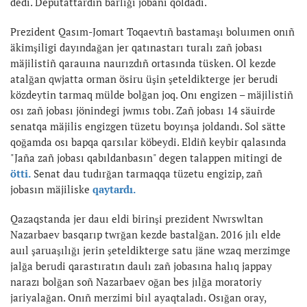
dedi. Deputattardıñ barlığı jobanı qoldadı.
Prezident Qasım-Jomart Toqaevtıñ bastamaşı boluımen onıñ
äkimşiligi dayındağan jer qatınastarı turalı zañ jobası
mäjilistiñ qarauına naurızdıñ ortasında tüsken. Ol kezde
atalğan qwjatta orman ösiru üşin şeteldikterge jer berudi
közdeytin tarmaq mülde bolğan joq. Onı engizen – mäjilistiñ
osı zañ jobası jönindegi jwmıs tobı. Zañ jobası 14 säuirde
senatqa mäjilis engizgen tüzetu boyınşa joldandı. Sol sätte
qoğamda osı bapqa qarsılar köbeydi. Eldiñ keybir qalasında
"Jaña zañ jobası qabıldanbasın" degen talappen mitingi de
ötti.
Senat dau tudırğan tarmaqqa tüzetu engizip, zañ
jobasın mäjiliske
qaytardı.
Qazaqstanda jer dauı eldi birinşi prezident Nwrswltan
Nazarbaev basqarıp twrğan kezde bastalğan. 2016 jılı elde
auıl şaruaşılığı jerin şeteldikterge satu jäne wzaq merzimge
jalğa berudi qarastıratın daulı zañ jobasına halıq jappay
narazı bolğan soñ Nazarbaev oğan bes jılğa moratoriy
jariyalağan. Onıñ merzimi biıl ayaqtaladı. Osığan oray,