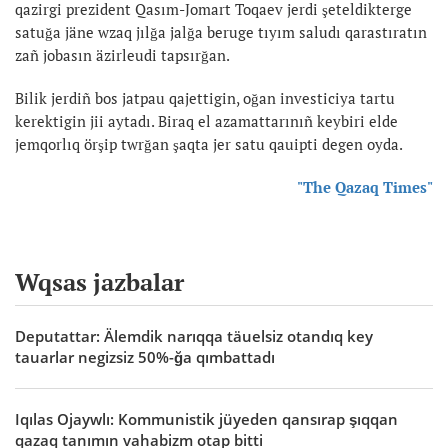
qazirgi prezident Qasım-Jomart Toqaev jerdi şeteldikterge
satuğa jäne wzaq jılğa jalğa beruge tıyım saludı qarastıratın
zañ jobasın äzirleudi tapsırğan.
Bilik jerdiñ bos jatpau qajettigin, oğan investiciya tartu
kerektigin jii aytadı. Biraq el azamattarınıñ keybiri elde
jemqorlıq örşip twrğan şaqta jer satu qauipti degen oyda.
"The Qazaq Times"
Wqsas jazbalar
Deputattar: Älemdik narıqqa täuelsiz otandıq key
tauarlar negizsiz 50%-ğa qımbattadı
Iqılas Ojaywlı: Kommunistik jüyeden qansırap şıqqan
qazaq tanımın vahabizm otap bitti