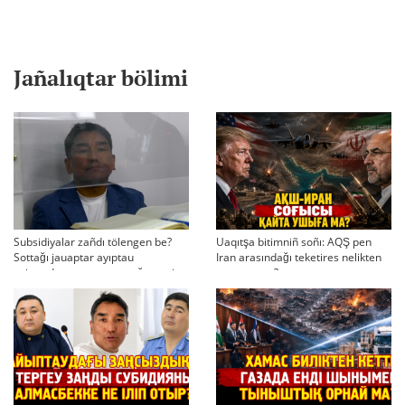
Jañalıqtar bölimi
Subsidiyalar zañdı tölengen be?
Uaqıtşa bitimniñ soñı: AQŞ pen
Sottağı jauaptar ayıptau
Iran arasındağı teketires nelikten
twjırımdarın qayta qarauğa negiz
qayta uşıqtı?
bola ala ma?