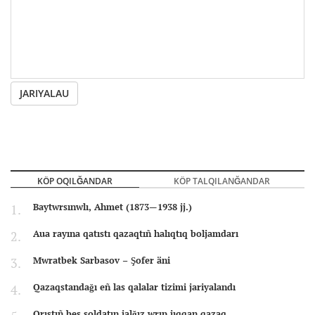
JARIYALAU
KÖP OQILĞANDAR
KÖP TALQILANĞANDAR
Baytwrsınwlı, Ahmet (1873—1938 jj.)
Aua rayına qatıstı qazaqtıñ halıqtıq boljamdarı
Mwratbek Sarbasov – Şofer äni
Qazaqstandağı eñ las qalalar tizimi jariyalandı
Orıstıñ bes soldatın jalğız wrıp jıqqan qazaq