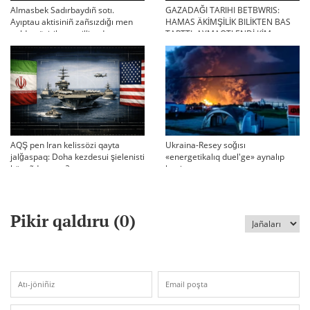
Almasbek Sadırbaydıñ sotı.
GAZADAĞI TARIHI BETBWRIS:
Ayıptau aktisiniñ zañsızdığı men
HAMAS ÄKİMŞİLİK BILİKTEN BAS
qoldan ösirilgen milliondar
TARTTI. AYMAQTI ENDİ KİM
BASQARADI?
AQŞ pen Iran kelissözi qayta
Ukraina-Resey soğısı
jalğaspaq: Doha kezdesui şielenisti
«energetikalıq duel'ge» aynalıp
bäseñdete me?
ketti
Pikir qaldıru (
0
)