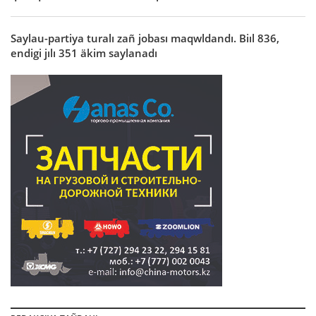
Saylau-partiya turalı zañ jobası maqwldandı. Biıl 836,
endigi jılı 351 äkim saylanadı