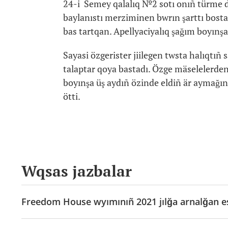
24-i Semey qalalıq №2 sotı onıñ türme d
baylanıstı merziminen bwrın şarttı bosta
bas tartqan. Apellyaciyalıq şağım boyınşa
Sayasi özgerister jiilegen twsta halıqtıñ 
talaptar qoya bastadı. Özge mäselelerden 
boyınşa üş aydıñ özinde eldiñ är aymağınd
ötti.
Wqsas jazbalar
Freedom House wyımınıñ 2021 jılğa arnalğan es