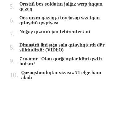
Orıstıñ bes soldatın jalğız wrıp jıqqan
qazaq
Qos qızın qazaqşa toy jasap wzatqan
qıtaydıñ qwpiyası
Noğay qızınıñ jan tebirenter äni
Dimaştıñ äni şığa sala qıtaylıqtardı dür
silkindirdi: (VIDEO)
7 mamır - Otan qorğauşılar küni qwttı
bolsın!
Qazaqstandıqtar vizasız 71 elge bara
aladı