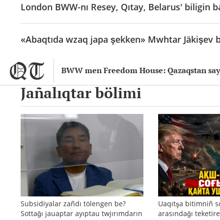
London BWW-nı Resey, Qıtay, Belarus' biligin b
«Abaqtıda wzaq japa şekken» Mwhtar Jäkişev b
BWW men Freedom House: Qazaqstan sayas
Jañalıqtar bölimi
Subsidiyalar zañdı tölengen be?
Uaqıtşa bitimniñ s
Sottağı jauaptar ayıptau twjırımdarın
arasındağı teketire