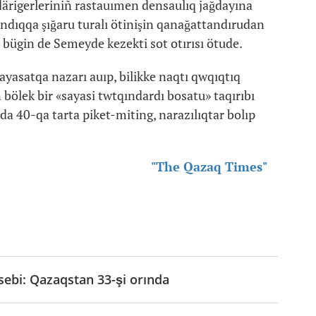
ärigerleriniñ rastauımen densaulıq jağdayına
ndıqqa şığaru turalı ötinişin qanağattandırudan
 bügin de Semeyde kezekti sot otırısı ötude.
sayasatqa nazarı auıp, bilikke naqtı qwqıqtıq
bölek bir «sayasi twtqındardı bosatu» taqırıbı
a 40-qa tarta piket-miting, narazılıqtar bolıp
"The Qazaq Times"
ebi: Qazaqstan 33-şi orında