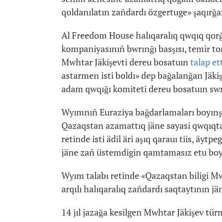
qoldanılatın zañdardı özgertuge» şaqırğa
Al Freedom House halıqaralıq qwqıq qo
kompaniyasınıñ bwrınğı basşısı, temir tor
Mwhtar Jäkişevti dereu bosatuın
talap et
astarmen isti boldı» dep bağalanğan Jäkiş
adam qwqığı komiteti dereu bosatuın swra
Wyımnıñ Euraziya bağdarlamaları boyınşa
Qazaqstan azamattıq jäne sayasi qwqıqtar
retinde isti ädil äri aşıq qarauı tiis, äy
jäne zañ üstemdigin qamtamasız etu boyı
Wyım talabı retinde «Qazaqstan biligi Mw
arqılı halıqaralıq zañdardı saqtaytının jä
14 jıl jazağa kesilgen Mwhtar Jäkişev tür