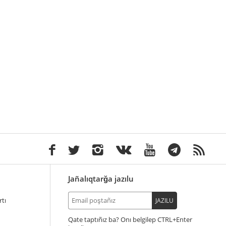
Jañalıqtarğa jazılu
tı
JAZILU
Qate taptıñız ba? Onı belgilep
+Enter