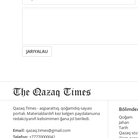
JARIYALAU
Qazaq Times - aqparattıq, qoğamdıq-sayasi
Bölimde
portalı. Materialdardıñ kez kelgen paydalanuına
Qoğam
redakciyanıñ kelisimimen ğana jol beriledi.
Jahan
Tarih
Email:
qazaq.times@gmail.com
Qazaq söz
Telefon:
+77770000042