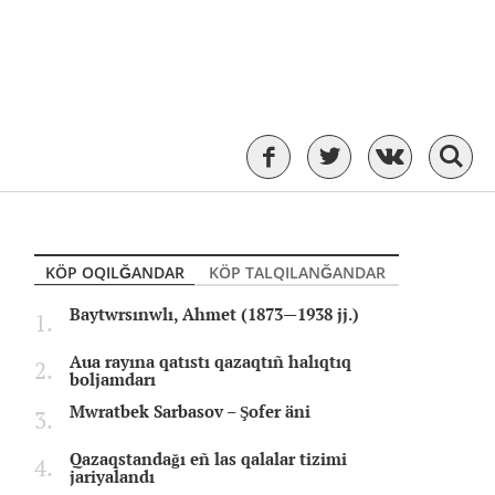
KÖP OQILĞANDAR
KÖP TALQILANĞANDAR
Baytwrsınwlı, Ahmet (1873—1938 jj.)
Aua rayına qatıstı qazaqtıñ halıqtıq
boljamdarı
Mwratbek Sarbasov – Şofer äni
Qazaqstandağı eñ las qalalar tizimi
jariyalandı