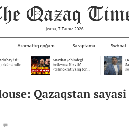
Jwma, 7 Tamız 2026
Azamattıq qoğam
Saraptama
Swhbat
dırbay isi:
Maydan şebindegi
Qo
ğı «kümändi»
betbwrıs: Kievtiñ
Sa
«tehnokratiyalıq töñ..
so
se: Qazaqstan sayasi t