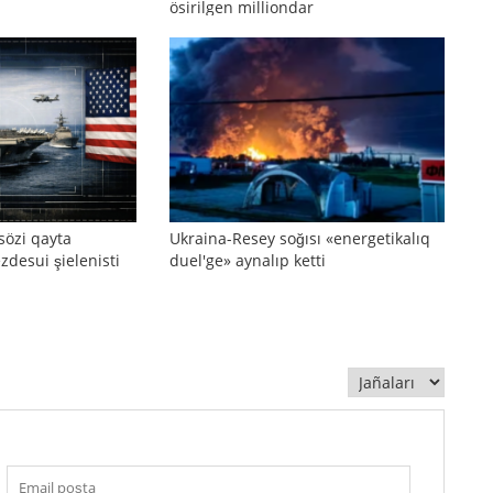
ösirilgen milliondar
sözi qayta
Ukraina-Resey soğısı «energetikalıq
zdesui şielenisti
duel'ge» aynalıp ketti