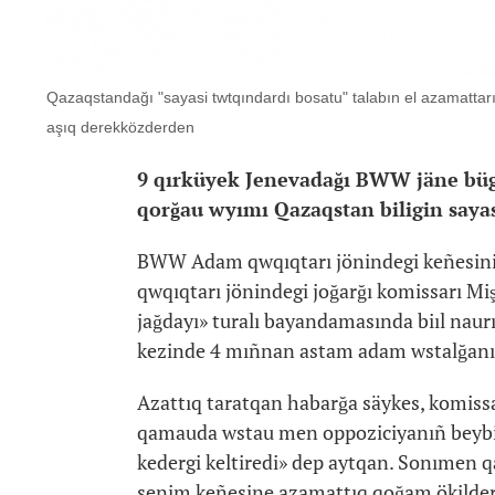
Qazaqstandağı "sayasi twtqındardı bosatu" talabın el azamattarı
aşıq derekközderden
9 qırküyek Jenevadağı BWW jäne büg
qorğau wyımı Qazaqstan biligin sayas
BWW Adam qwqıqtarı jönindegi keñesini
qwqıqtarı jönindegi joğarğı komissarı Mi
jağdayı» turalı bayandamasında biıl naurı
kezinde 4 mıñnan astam adam wstalğan
Azattıq taratqan habarğa säykes, komissa
qamauda wstau men oppoziciyanıñ beybit j
kedergi keltiredi» dep aytqan. Sonımen q
senim keñesine azamattıq qoğam ökilder