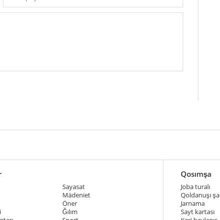
r
Qosımşa
Sayasat
Joba turalı
Mädeniet
Qoldanuşı şar
Öner
Jarnama
i
Ğılım
Sayt kartası