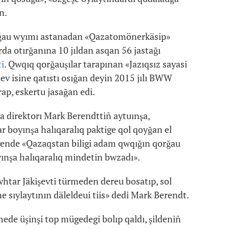
n.
rğau wyımı astanadan «Qazatomönerkäsip»
da otırğanına 10 jıldan asqan 56 jastağı
ti
. Qwqıq qorğauşılar tarapınan «Jazıqsız sayasi
ev isine qatıstı osığan deyin 2015 jılı BWW
p, eskertu jasağan edi.
 direktorı Mark Berendttiñ aytuınşa,
 boyınşa halıqaralıq paktige qol qoyğan el
tpegende «Qazaqstan biligi adam qwqığın qorğau
nşa halıqaralıq mindetin bwzadı».
htar Jäkişevti türmeden dereu bosatıp, sol
ne sıylaytının däleldeui tiis» dedi Mark Berendt.
mede üşinşi top mügedegi bolıp qaldı, şildeniñ