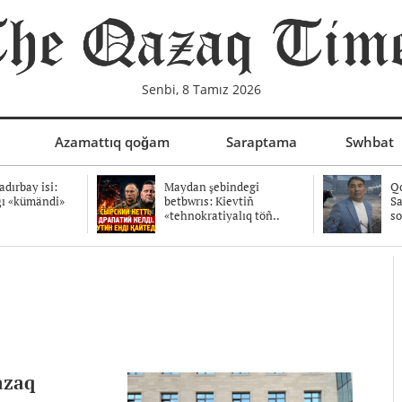
Senbi, 8 Tamız 2026
Azamattıq qoğam
Saraptama
Swhbat
dırbay isi:
Maydan şebindegi
Qo
ğı «kümändi»
betbwrıs: Kievtiñ
Sa
«tehnokratiyalıq töñ..
so
azaq