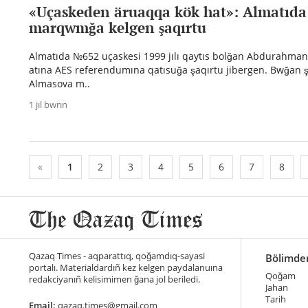
«Uçaskeden äruaqqa kök hat»: Almatıda
marqwmğa kelgen şaqırtu
Almatıda №652 uçaskesi 1999 jılı qaytıs bolğan Abdurahman
atına AES referendumına qatısuğa şaqırtu jibergen. Bwğan 
Almasova m..
1 jıl bwrın
«
1
2
3
4
5
6
7
8
Qazaq Times - aqparattıq, qoğamdıq-sayasi
Bölimde
portalı. Materialdardıñ kez kelgen paydalanuına
Qoğam
redakciyanıñ kelisimimen ğana jol beriledi.
Jahan
Tarih
Email:
qazaq.times@gmail.com