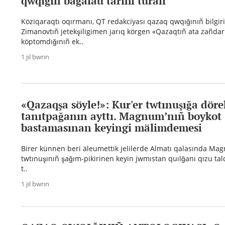
qwqığın bağalau tarihı turalı
Köziqaraqtı oqırmanı, QT redakciyası qazaq qwqığınıñ bilgiri
Zimanovtıñ jetekşiligimen jarıq körgen «Qazaqtıñ ata zañdarı
köptomdığınıñ ek..
1 jıl bwrın
«Qazaqşa söyle!»: Kur'er twtınuşığa döre
tanıtpağanın ayttı. Magnum’nıñ boykot
bastamasınan keyingi mälimdemesi
Birer künnen beri äleumettik jelilerde Almatı qalasında Mag
twtınuşınıñ şağım-pikirinen keyin jwmıstan quılğanı qızu talq
t..
1 jıl bwrın