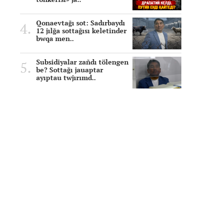
Qonaevtağı sot: Sadırbaydı
12 jılğa sottağısı keletinder
bwqa men..
Subsidiyalar zañdı tölengen
be? Sottağı jauaptar
ayıptau twjırımd..