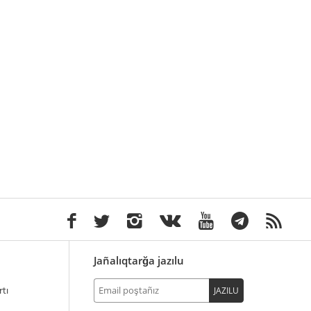
Jañalıqtarğa jazılu
tı
JAZILU