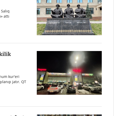
 Salıq
» attı
kilik
num kur'eri
ılanıp jatır. QT