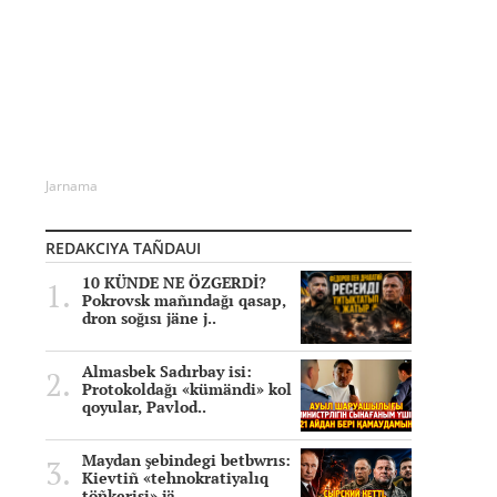
Jarnama
REDAKCIYA TAÑDAUI
10 KÜNDE NE ÖZGERDİ?
Pokrovsk mañındağı qasap,
dron soğısı jäne j..
Almasbek Sadırbay isi:
Protokoldağı «kümändi» kol
qoyular, Pavlod..
Maydan şebindegi betbwrıs:
Kievtiñ «tehnokratiyalıq
töñkerisi» jä..