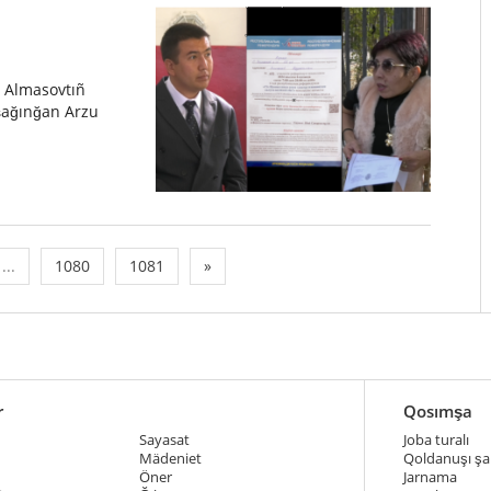
 Almasovtıñ
şağınğan Arzu
...
1080
1081
»
r
Qosımşa
Sayasat
Joba turalı
Mädeniet
Qoldanuşı şar
Öner
Jarnama