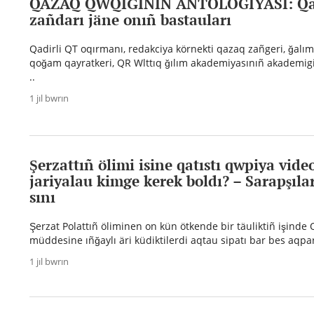
QAZAQ QWQIĞINIÑ ANTOLOGIYASI: Qaz
zañdarı jäne onıñ bastauları
Qadirli QT oqırmanı, redakciya körnekti qazaq zañgeri, ğalı
qoğam qayratkeri, QR Wlttıq ğılım akademiyasınıñ akademigi
..
1 jıl bwrın
Şerzattıñ ölimi isine qatıstı qwpiya vide
jariyalau kimge kerek boldı? – Sarapşıla
sını
Şerzat Polattıñ öliminen on kün ötkende bir täuliktiñ işind
müddesine ıñğaylı äri küdiktilerdi aqtau sipatı bar bes aqpara
1 jıl bwrın