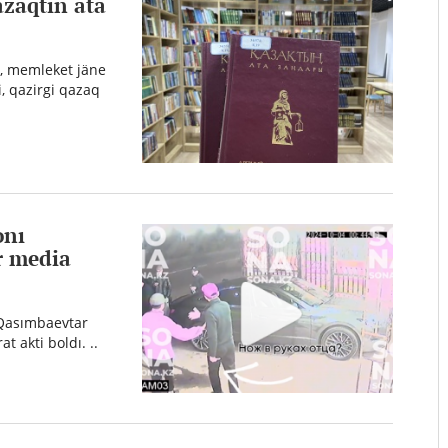
aqtıñ ata
m, memleket jäne
, qazirgi qazaq
onı
r media
e Qasımbaevtar
t akti boldı. ..