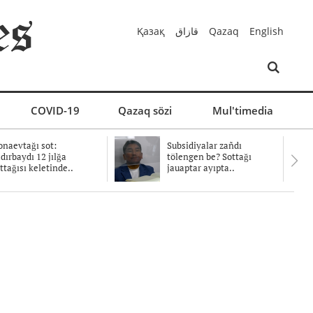
Қазақ
قازاق
Qazaq
English
COVID-19
Qazaq sözi
Mul'timedia
naevtağı sot:
Subsidiyalar zañdı
dırbaydı 12 jılğa
tölengen be? Sottağı
ttağısı keletinde..
jauaptar ayıpta..