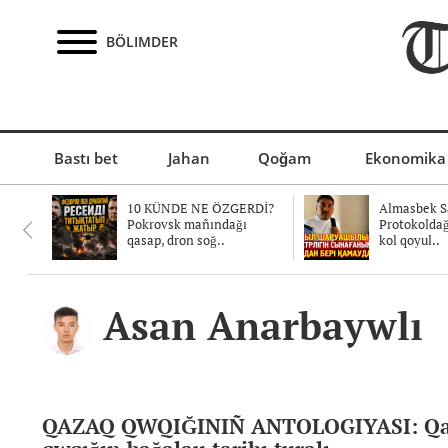
BÖLIMDER
Bastı bet
Jahan
Qoğam
Ekonomika
10 KÜNDE NE ÖZGERDİ?
Almasbek Sa
Pokrovsk mañındağı
Protokolda
qasap, dron soğ..
kol qoyul..
Asan Anarbaywlı
QAZAQ QWQIĞINIÑ ANTOLOGIYASI: Q