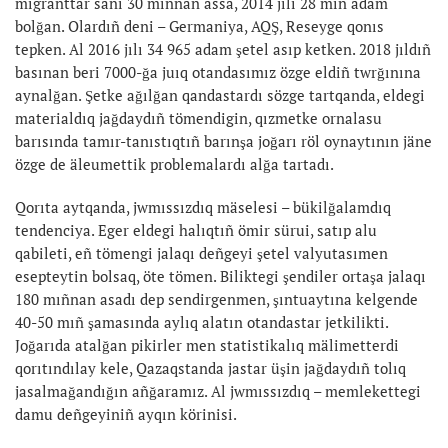
migranttar sanı 30 mıñnan assa, 2014 jılı 28 mıñ adam
bolğan. Olardıñ deni – Germaniya, AQŞ, Reseyge qonıs
tepken. Al 2016 jılı 34 965 adam şetel asıp ketken. 2018 jıldıñ
basınan beri 7000-ğa juıq otandasımız özge eldiñ twrğınına
aynalğan. Şetke ağılğan qandastardı sözge tartqanda, eldegi
materialdıq jağdaydıñ tömendigin, qızmetke ornalasu
barısında tamır-tanıstıqtıñ barınşa joğarı röl oynaytının jäne
özge de äleumettik problemalardı alğa tartadı.
Qorıta aytqanda, jwmıssızdıq mäselesi – bükilğalamdıq
tendenciya. Eger eldegi halıqtıñ ömir sürui, satıp alu
qabileti, eñ tömengi jalaqı deñgeyi şetel valyutasımen
esepteytin bolsaq, öte tömen. Biliktegi şendiler ortaşa jalaqı
180 mıñnan asadı dep sendirgenmen, şıntuaytına kelgende
40-50 mıñ şamasında aylıq alatın otandastar jetkilikti.
Joğarıda atalğan pikirler men statistikalıq mälimetterdi
qorıtındılay kele, Qazaqstanda jastar üşin jağdaydıñ tolıq
jasalmağandığın añğaramız. Al jwmıssızdıq – memlekettegi
damu deñgeyiniñ ayqın körinisi.