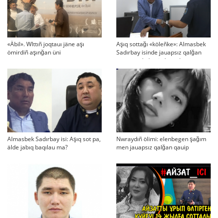
«Äbil». Wlttıñ joqtauı jäne aşı
Aşıq sottağı «köleñke»: Almasbek
ömirdiñ aşınğan üni
Sadırbay isinde jauapsız qalğan
swraqtar köbeyip baradı
Almasbek Sadırbay isi: Aşıq sot pa,
Nwraydıñ ölimi: elenbegen şağım
älde jabıq baqılau ma?
men jauapsız qalğan qauip