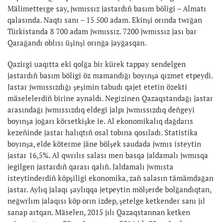
Mälimetterge say, jwmıssız jastardıñ basım böligi – Almatı
qalasında. Naqtı sanı – 15 500 adam. Ekinşi orında twrğan
Türkistanda 8 700 adam jwmıssız. 7200 jwmıssız jası bar
Qarağandı oblısı üşinşi orınğa jayğasqan.
Qazirgi uaqıtta eki qolğa bir kürek tappay sendelgen
jastardıñ basım böligi öz mamandığı boyınşa qızmet etpeydi.
Jastar jwmıssızdığı şeşimin tabudı qajet etetin özekti
mäselelerdiñ birine aynaldı. Negizinen Qazaqstandağı jastar
arasındağı jwmıssızdıq eldegi jalpı jwmıssızdıq deñgeyi
boyınşa joğarı körsetkişke ie. Al ekonomikalıq dağdarıs
kezeñinde jastar halıqtıñ osal tobına qosıladı. Statistika
boyınşa, elde köterme jäne bölşek saudada jwmıs isteytin
jastar 16,5%. Al qwrılıs salası men basqa jaldamalı jwmısqa
jegilgen jastardıñ qarası qalıñ. Jaldamalı jwmısta
isteytinderdiñ köpşiligi ekonomika, zañ salasın tämämdağan
jastar. Aylıq jalaqı şaylıqqa jetpeytin mölşerde bolğandıqtan,
neğwrlım jalaqısı köp orın izdep, şetelge ketkender sanı jıl
sanap artqan. Mäselen, 2015 jılı Qazaqstannan ketken