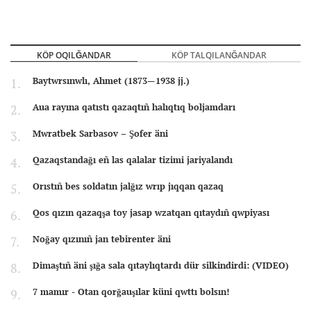
KÖP OQILĞANDAR
KÖP TALQILANĞANDAR
Baytwrsınwlı, Ahmet (1873—1938 jj.)
Aua rayına qatıstı qazaqtıñ halıqtıq boljamdarı
Mwratbek Sarbasov – Şofer äni
Qazaqstandağı eñ las qalalar tizimi jariyalandı
Orıstıñ bes soldatın jalğız wrıp jıqqan qazaq
Qos qızın qazaqşa toy jasap wzatqan qıtaydıñ qwpiyası
Noğay qızınıñ jan tebirenter äni
Dimaştıñ äni şığa sala qıtaylıqtardı dür silkindirdi: (VIDEO)
7 mamır - Otan qorğauşılar küni qwttı bolsın!