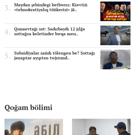
Maydan şebindegi betbwrıs: Kievtiñ
«tehnokratiyalıq töñkerisi» jä..
Qonaevtağı sot: Sadırbaydı 12 jılğa
sottağısı keletinder bwqa men..
Subsidiyalar zañdı tölengen be? Sottağı
jauaptar ayıptau twjırımd..
Qoğam bölimi