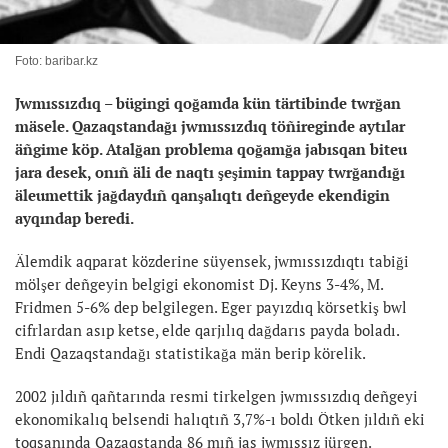
Foto: baribar.kz
J
wmıssızdıq – bügingi qoğamda kün tärtibinde twrğan
mäsele. Qazaqstandağı jwmıssızdıq töñireginde aytılar
äñgime köp. Atalğan problema qoğamğa jabısqan biteu
jara desek, onıñ äli de naqtı şeşimin tappay twrğandığı
äleumettik jağdaydıñ qanşalıqtı deñgeyde ekendigin
ayqındap beredi.
Älemdik aqparat közderine süyensek, jwmıssızdıqtı tabiği
mölşer deñgeyin belgigi ekonomist Dj. Keyns 3-4%, M.
Fridmen 5-6% dep belgilegen. Eger payızdıq körsetkiş bwl
cifrlardan asıp ketse, elde qarjılıq dağdarıs payda boladı.
Endi Qazaqstandağı statistikağa män berip körelik.
2002 jıldıñ qañtarında resmi tirkelgen jwmıssızdıq deñgeyi
ekonomikalıq belsendi halıqtıñ 3,7%-ı boldı Ötken jıldıñ eki
toqsanında Qazaqstanda 86 mıñ jas jwmıssız jürgen.