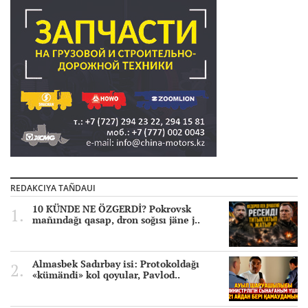
REDAKCIYA TAÑDAUI
10 KÜNDE NE ÖZGERDİ? Pokrovsk
mañındağı qasap, dron soğısı jäne j..
Almasbek Sadırbay isi: Protokoldağı
«kümändi» kol qoyular, Pavlod..