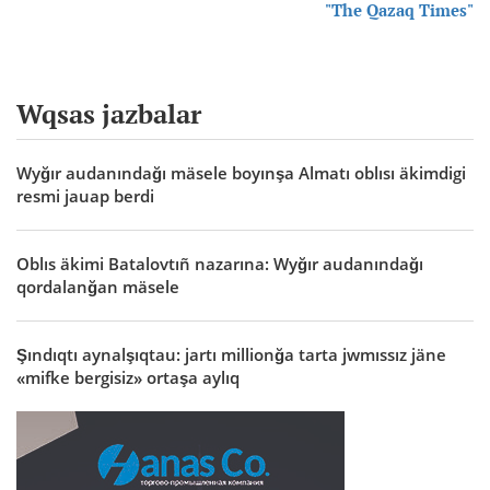
"The Qazaq Times"
Wqsas jazbalar
Wyğır audanındağı mäsele boyınşa Almatı oblısı äkimdigi
resmi jauap berdi
Oblıs äkimi Batalovtıñ nazarına: Wyğır audanındağı
qordalanğan mäsele
Şındıqtı aynalşıqtau: jartı millionğa tarta jwmıssız jäne
«mifke bergisiz» ortaşa aylıq