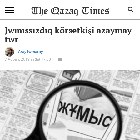
Jwmıssızdıq körsetkişi azaymay
twr
Aray Jwmatay
7 Aqpan, 2019 sağat 17:33