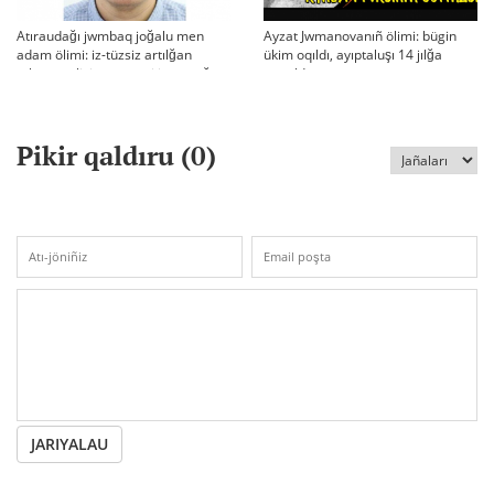
Atıraudağı jwmbaq joğalu men
Ayzat Jwmanovanıñ ölimi: bügin
adam ölimi: iz-tüzsiz artılğan
ükim oqıldı, ayıptaluşı 14 jılğa
otbası, policiya tergeui jäne qoğam
sottaldı
reakciyası
Pikir qaldıru (
0
)
JARIYALAU