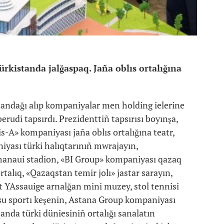
rkistanda jalğaspaq. Jaña oblıs ortalığına
ndağı alıp kompaniyalar men holding ielerine
erudi tapsırdı. Prezidenttiñ tapsırısı boyınşa,
s-A» kompaniyası jaña oblıs ortalığına teatr,
yası türki halıqtarınıñ mwrajayın,
naui stadion, «BI Group» kompaniyası qazaq
rtalıq, «Qazaqstan temir jolı» jastar sarayın,
YAssauige arnalğan mini muzey, stol tennisi
 su sportı keşenin, Astana Group kompaniyası
qanda türki düniesiniñ ortalığı sanalatın