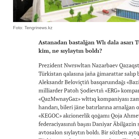
Foto: Tengrinews.kz
Astanadan bastalğan Wlı dala asarı Tü
kim, ne sıylaytın boldı?
Prezident Nwrswltan Nazarbaev Qazaqsta
Türkistan qalasına jaña ğimarattar salıp b
Aleksandr Beloviçtiñ basqaruındağı «Bazi
milliarder Patoh Şodievtıñ «ERG» kompani
«QazMwnayGaz» wlttıq kompaniyası zama
handarı, bileri jäne batırlarına arnalğan o
«KEGOC» akcionerlik qoğamı Qoja Ahmet 
federaciyasınıñ başısı Daniyar Äbilğazin
avtosalon sıylaytın boldı. Bir sözben ayt