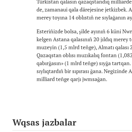
Türkistan qalasın qazaqstandıq milliarder
de, zamanaui qala därejesine jetkizbek. A
merey toyına 14 oblıstıñ ne sıylağanın ay
Esteriñizde bolsa, şilde ayınıñ 6 küni 
kelgen Astana qalasınıñ 20 jıldıq merey t
muzeyin (1,5 mlrd teñge), Almatı qalası 2
Qazaqstan oblısı muzıkalıq fontan (1,082 
qabırğasın» (1 mlrd teñge) sıyğa tartqan
sıylıqtardıñ bir sıpırası ğana. Negizinde 
milliard teñge qarjı jwmsağan.
Wqsas jazbalar