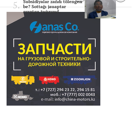
Subsidiyalar zañdı tölengen
be? Sottağı jauaptar
ayıptau twjırımd..