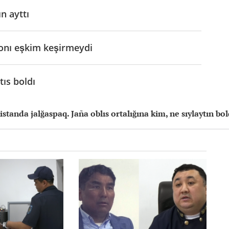
n ayttı
onı eşkim keşirmeydi
ıs boldı
tanda jalğaspaq. Jaña oblıs ortalığına kim, ne sıylaytın bol