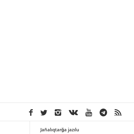
Jañalıqtarğa jazılu