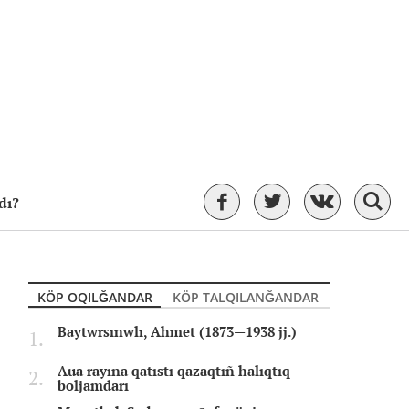
dı?
KÖP OQILĞANDAR
KÖP TALQILANĞANDAR
Baytwrsınwlı, Ahmet (1873—1938 jj.)
Aua rayına qatıstı qazaqtıñ halıqtıq
boljamdarı