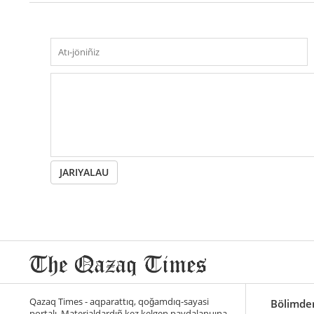
JARIYALAU
Qazaq Times - aqparattıq, qoğamdıq-sayasi
Bölimde
portalı. Materialdardıñ kez kelgen paydalanuına