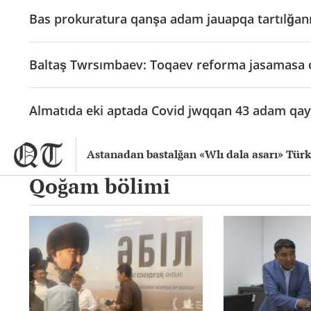
Bas prokuratura qanşa adam jauapqa tartılğanı
Baltaş Twrsımbaev: Toqaev reforma jasamasa 
Almatıda eki aptada Covid jwqqan 43 adam qayt
Astanadan bastalğan «Wlı dala asarı» Türkis
Qoğam bölimi