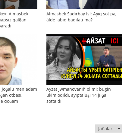
ñke»: Almasbek
Almasbek Sadırbay isi: Aşıq sot pa,
uapsız qalğan
älde jabıq baqılau ma?
baradı
q joğalu men adam
Ayzat Jwmanovanıñ ölimi: bügin
ılğan otbası,
ükim oqıldı, ayıptaluşı 14 jılğa
äne qoğam
sottaldı