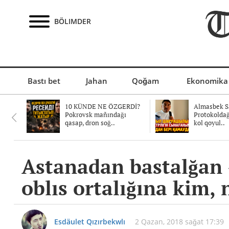
BÖLIMDER
Bastı bet
Jahan
Qoğam
Ekonomika
10 KÜNDE NE ÖZGERDİ?
Almasbek Sa
Pokrovsk mañındağı
Protokolda
qasap, dron soğ..
kol qoyul..
Astanadan bastalğan «
oblıs ortalığına kim, 
Esdäulet Qızırbekwlı
2 Qazan, 2018 sağat 17:39