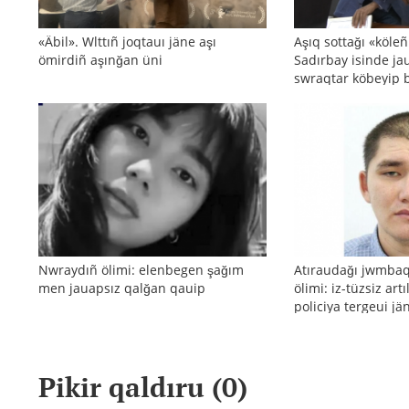
«Äbil». Wlttıñ joqtauı jäne aşı
Aşıq sottağı «köle
ömirdiñ aşınğan üni
Sadırbay isinde ja
swraqtar köbeyip 
Nwraydıñ ölimi: elenbegen şağım
Atıraudağı jwmba
men jauapsız qalğan qauip
ölimi: iz-tüzsiz art
policiya tergeui j
reakciyası
Pikir qaldıru (
0
)