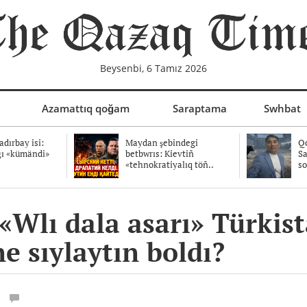
Beysenbi, 6 Tamız 2026
Azamattıq qoğam
Saraptama
Swhbat
dırbay isi:
Maydan şebindegi
Qo
ğı «kümändi»
betbwrıs: Kievtiñ
Sa
«tehnokratiyalıq töñ..
so
Wlı dala asarı» Türkist
ne sıylaytın boldı?