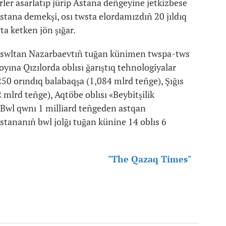
ler asarlatıp jürip Astana deñgeyine jetkizbese
stana demekşi, osı twsta elordamızdıñ 20 jıldıq
ta ketken jön şığar.
Nwrswltan Nazarbaevtıñ tuğan künimen twspa-tws
oyına Qızılorda oblısı ğarıştıq tehnologiyalar
50 orındıq balabaqşa (1,084 mlrd teñge), Şığıs
mlrd teñge), Aqtöbe oblısı «Beybitşilik
. Bwl qwnı 1 milliard teñgeden astqan
Astananıñ bwl jolğı tuğan künine 14 oblıs 6
"The Qazaq Times"