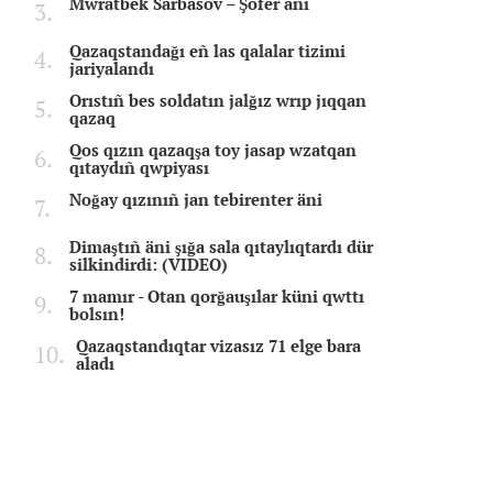
Mwratbek Sarbasov – Şofer äni
Qazaqstandağı eñ las qalalar tizimi
jariyalandı
Orıstıñ bes soldatın jalğız wrıp jıqqan
qazaq
Qos qızın qazaqşa toy jasap wzatqan
qıtaydıñ qwpiyası
Noğay qızınıñ jan tebirenter äni
Dimaştıñ äni şığa sala qıtaylıqtardı dür
silkindirdi: (VIDEO)
7 mamır - Otan qorğauşılar küni qwttı
bolsın!
Qazaqstandıqtar vizasız 71 elge bara
aladı