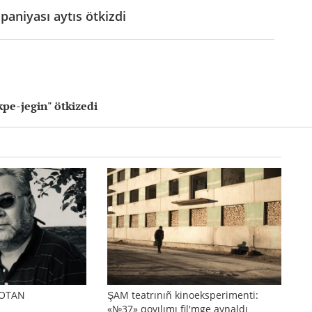
aniyası aytıs ötkizdi
pe-jegin" ötkizedi
 OTAN
ŞAM teatrınıñ kinoeksperimenti:
«№37» qoyılımı fil'mge aynaldı