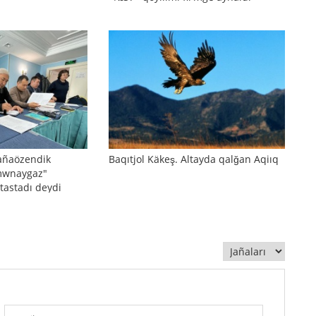
añaözendik
Baqıtjol Käkeş. Altayda qalğan Aqiıq
mwnaygaz"
 tastadı deydi