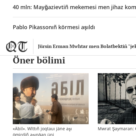
40 mln: Mayğazievtiñ mekemesi men jihaz komp
Pablo Pikassonıñ körmesi aşıldı
Jürsin Erman Mwhtar men Bolatbektiñ "jek
Öner bölimi
«Äbil». Wlttıñ joqtauı jäne aşı
Mwrat Şaymaran:
ömirdiñ aşınğan üni