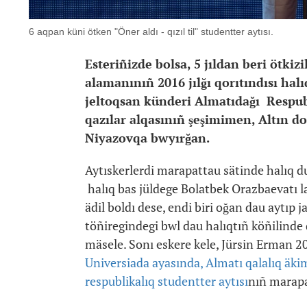
6 aqpan küni ötken "Öner aldı - qızıl til" studentter aytısı.
Esteriñizde bolsa, 5 jıldan beri ötkiz
alamanınıñ 2016 jılğı qorıtındısı halı
jeltoqsan künderi Almatıdağı Respub
qazılar alqasınıñ şeşimimen, Altın d
Niyazovqa bwyırğan.
Aytıskerlerdi marapattau sätinde halıq du
halıq bas jüldege Bolatbek Orazbaevatı layı
ädil boldı dese, endi biri oğan dau aytıp 
töñiregindegi bwl dau halıqtıñ köñilinde q
mäsele. Sonı eskere kele, Jürsin Erman 20
Universiada ayasında, Almatı qalalıq äkimd
respublikalıq studentter aytısı
nıñ marapa