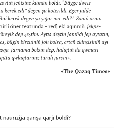
vtıñ jeñisine kümän boldı. “Bäyge dwrıs
 kerek edi” degen şu köterildi. Eger jülde
lui kerek degen şu şığar ma edi?!. Sonıñ ornın
türli öner teatrında – red] eki aqınnıñ
jekpe-
köreyik dep şeştim. Aytıs deytin janıñdı jep aytatın,
, bügin bireuiniñ jolı bolsa, erteñ ekinşisiniñ ayı
tısqa jarnama bolsın dep, halıqtıñ da qwmarı
ıtta qwlaqtarıñız türuli jürsin».
«The Qazaq Times»
 naurızğa qanşa qarjı böldi?