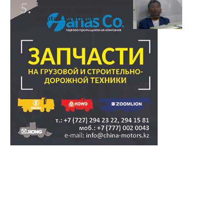
Subsidiyalar zañdı tölengen
be? Sottağı jauaptar
ayıptau twjırımd..