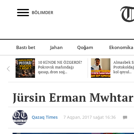
BÖLIMDER
Bastı bet
Jahan
Qoğam
Ekonomika
10 KÜNDE NE ÖZGERDİ?
Almasbek Sa
Pokrovsk mañındağı
Protokolda
qasap, dron soğ..
kol qoyul..
Jürsin Erman Mwhtar 
Qazaq Times
7 Aqpan, 2017 sağat 16:36