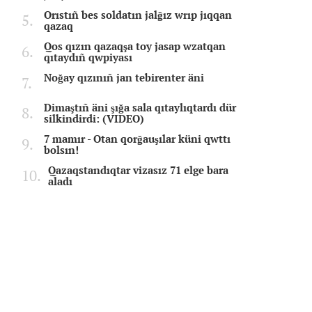
Orıstıñ bes soldatın jalğız wrıp jıqqan
qazaq
Qos qızın qazaqşa toy jasap wzatqan
qıtaydıñ qwpiyası
Noğay qızınıñ jan tebirenter äni
Dimaştıñ äni şığa sala qıtaylıqtardı dür
silkindirdi: (VIDEO)
7 mamır - Otan qorğauşılar küni qwttı
bolsın!
Qazaqstandıqtar vizasız 71 elge bara
aladı