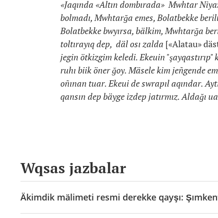
«Jaqında «Altın dombırada» Mwhtar Niyazo
bolmadı, Mwhtarğa emes, Bolatbekke berilui
Bolatbekke bwyırsa, bälkim, Mwhtarğa beri
toltırayıq dep, däl osı zalda
[«Alatau» däs
jegin ötkizgim keledi. Ekeuin "şayqastırıp" 
ruhı biik öner ğoy. Mäsele kim jeñgende emes
oñınan tuar. Ekeui de swrapıl aqındar. Ay
qansın dep bäyge izdep jatırmız. Aldağı uaq
Wqsas jazbalar
Äkimdik mälimeti resmi derekke qayşı: Şımkent