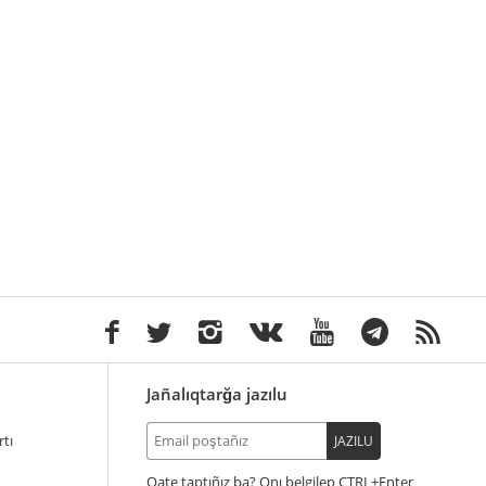
Jañalıqtarğa jazılu
tı
JAZILU
Qate taptıñız ba? Onı belgilep
+Enter