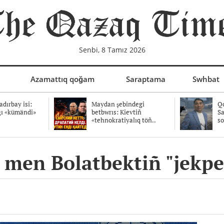
Senbi, 8 Tamız 2026
Azamattıq qoğam
Saraptama
Swhbat
dırbay isi:
Maydan şebindegi
Qo
ğı «kümändi»
betbwrıs: Kievtiñ
Sa
«tehnokratiyalıq töñ..
so
men Bolatbektiñ "jekpe-