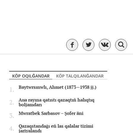
KÖP OQILĞANDAR
KÖP TALQILANĞANDAR
Baytwrsınwlı, Ahmet (1873—1938 jj.)
Aua rayına qatıstı qazaqtıñ halıqtıq
boljamdarı
Mwratbek Sarbasov – Şofer äni
Qazaqstandağı eñ las qalalar tizimi
jariyalandı