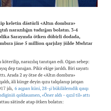
ilip keletin dästürli «Altın dombıra»
qtıñ narazılığın tudırğan bolatın. 3-4
lika Sarayında ötken dübirli dodada,
ombıra jäne 5 million qarjılay jülde Mwhtar
 köterilip, narazılıq tanıtqan edi. Oğan sebep:
q dep tanığan. Pikir ekige jarıldı. Biri sayıstı
jattı. Arada 2 ay ötse de «Altın dombıra»
aldı, äli künge deyin qızu talqılanıp jatqan
17 jılı,
6 aqpan küni, 28-şi bükilälemdik qısqı
iginiñ qoldauımen, «Öner aldı – qızıl til» attı
ttau sätinde atap ötken bolatın: