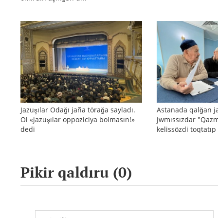
Jazuşılar Odağı jaña törağa sayladı.
Astanada qalğan j
Ol «jazuşılar oppoziciya bolmasın!»
jwmıssızdar "Qaz
dedi
kelissözdi toqtatıp
Pikir qaldıru (
0
)