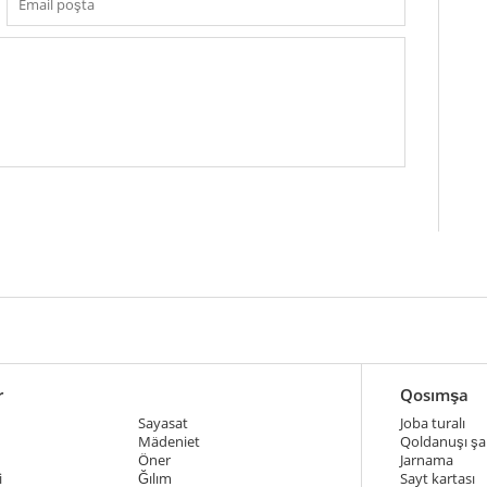
r
Qosımşa
Sayasat
Joba turalı
Mädeniet
Qoldanuşı şar
Öner
Jarnama
i
Ğılım
Sayt kartası