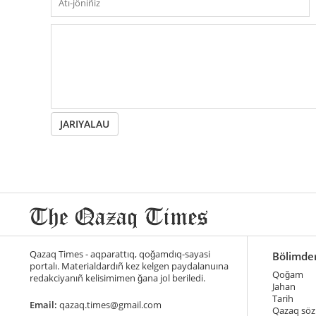
JARIYALAU
Qazaq Times - aqparattıq, qoğamdıq-sayasi
Bölimde
portalı. Materialdardıñ kez kelgen paydalanuına
Qoğam
redakciyanıñ kelisimimen ğana jol beriledi.
Jahan
Tarih
Email:
qazaq.times@gmail.com
Qazaq söz