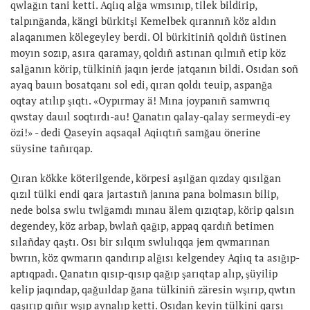
qwlağın tani ketti. Aqiıq alğa wmsınıp, tilek bildirip,
talpınğanda, kängi bürkitşi Kemelbek qırannıñ köz aldın
alaqanımen kölegeyley berdi. Ol bürkitiniñ qoldıñ üstinen
moyın sozıp, asıra qaramay, qoldıñ astınan qılmıñ etip köz
salğanın körip, tülkiniñ jaqın jerde jatqanın bildi. Osıdan soñ
ayaq bauın bosatqanı sol edi, qıran qoldı teuip, aspanğa
oqtay atılıp şıqtı. «Oypırmay ä! Mına joypanıñ samwrıq
qwstay dauıl soqtırdı-au! Qanatın qalay-qalay sermeydi-ey
özi!» - dedi Qaseyin aqsaqal Aqiıqtıñ samğau önerine
süysine tañırqap.
Qıran kökke köterilgende, körpesi aşılğan qızday qısılğan
qızıl tülki endi qara jartastıñ janına pana bolmasın bilip,
nede bolsa swlu twlğamdı mınau älem qızıqtap, körip qalsın
degendey, köz arbap, bwlañ qağıp, appaq qardıñ betimen
sılañday qaştı. Osı bir sılqım swlulıqqa jem qwmarınan
bwrın, köz qwmarın qandırıp alğısı kelgendey Aqiıq ta asığıp-
aptıqpadı. Qanatın qısıp-qısıp qağıp şarıqtap alıp, şüyilip
kelip jaqındap, qağuıldap ğana tülkiniñ zäresin wşırıp, qwtın
qaşırıp qıñır wşıp aynalıp ketti. Osıdan keyin tülkini qarsı