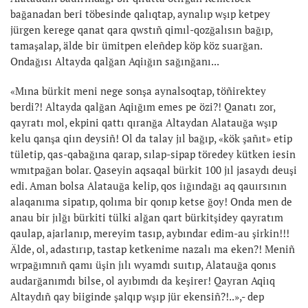
bağanadan beri töbesinde qalıqtap, aynalıp wşıp ketpey
jürgen kerege qanat qara qwstıñ qimıl-qozğalısın bağıp,
tamaşalap, älde bir ümitpen eleñdep köp köz suarğan.
Ondağısı Altayda qalğan Aqiığın sağınğanı...
«Mına bürkit meni nege sonşa aynalsoqtap, töñirektey
berdi?! Altayda qalğan Aqiığım emes pe özi?! Qanatı zor,
qayratı mol, ekpini qattı qıranğa Altaydan Alatauğa wşıp
kelu qanşa qiın deysiñ! Ol da talay jıl bağıp, «kök şañıt» etip
tületip, qas-qabağına qarap, sılap-sipap töredey kütken iesin
wmıtpağan bolar. Qaseyin aqsaqal bürkit 100 jıl jasaydı deuşi
edi. Aman bolsa Alatauğa kelip, qos iığındağı aq qauırsının
alaqanıma sipatıp, qolıma bir qonıp ketse ğoy! Onda men de
anau bir jılğı bürkiti tülki alğan qart bürkitşidey qayratım
qaulap, ajarlanıp, mereyim tasıp, aybındar edim-au şirkin!!!
Älde, ol, adastırıp, tastap ketkenime nazalı ma eken?! Meniñ
wrpağımnıñ qamı üşin jılı wyamdı suıtıp, Alatauğa qonıs
audarğanımdı bilse, ol ayıbımdı da keşirer! Qayran Aqiıq
Altaydıñ qay biiginde şalqıp wşıp jür ekensiñ?!..»,- dep