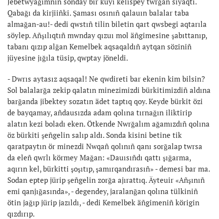
Jebetwyağımnıñ sonday bir küyi kelispey twrğan siyaqtı.
Qabağı da kirjiiñki. Şaması osınıñ qalauın balalar taba
almağan-au!- dedi qwstıñ tilin biletin qart qwsbegi aqtarıla
söylep. Añşılıqtıñ mwnday qızuı mol äñgimesine şabıttanıp,
tabanı qızıp alğan Kemelbek aqsaqaldıñ aytqan söziniñ
jüyesine jığıla tüsip, qwptay jöneldi.
- Dwrıs aytasız aqsaqal! Ne qwdireti bar ekenin kim bilsin?
Sol balalarğa zekip qalatın minezimizdi bürkitimizdiñ aldına
barğanda jibektey sozatın ädet taptıq qoy. Keyde bürkit özi
de bayqamay, añdausızda adam qolına tırnağın iliktirip
alatın kezi boladı eken. Ötkende Nwrğalım ağamızdıñ qolına
öz bürkiti şeñgelin salıp aldı. Sonda kisini betine tik
qaratpaytın ör minezdi Nwqañ qolınıñ qanı sorğalap twrsa
da eleñ qwrlı körmey Mağan: «Dauısıñdı qattı şığarma,
aqırın kel, bürkitti şoşıtıp, şamırqandırasıñ» - demesi bar ma.
Sodan eptep jürip şeñgelin zorğa ajırattıq. Äyteuir «Añşınıñ
emi qanjığasında», - degendey, jaralanğan qolına tülkiniñ
ötin jağıp jürip jazıldı, - dedi Kemelbek äñgimeniñ körigin
qızdırıp.