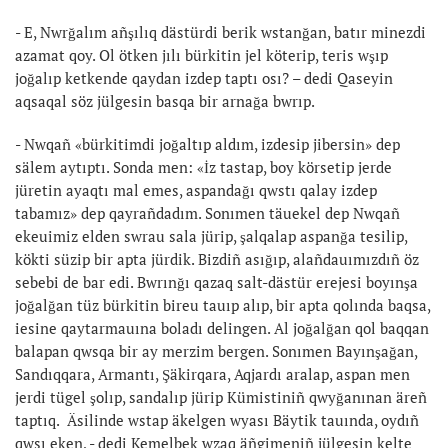
- E, Nwrğalım añşılıq dästürdi berik wstanğan, batır minezdi
azamat qoy. Ol ötken jılı bürkitin jel köterip, teris wşıp
joğalıp ketkende qaydan izdep taptı osı? – dedi Qaseyin
aqsaqal söz jülgesin basqa bir arnağa bwrıp.
- Nwqañ «bürkitimdi joğaltıp aldım, izdesip jibersin» dep
sälem aytıptı. Sonda men: «İz tastap, boy körsetip jerde
jüretin ayaqtı mal emes, aspandağı qwstı qalay izdep
tabamız» dep qayrañdadım. Sonımen täuekel dep Nwqañ
ekeuimiz elden swrau sala jürip, şalqalap aspanğa tesilip,
kökti süzip bir apta jürdik. Bizdiñ asığıp, alañdauımızdıñ öz
sebebi de bar edi. Bwrınğı qazaq salt-dästür erejesi boyınşa
joğalğan tüz bürkitin bireu tauıp alıp, bir apta qolında baqsa,
iesine qaytarmauına boladı delingen. Al joğalğan qol baqqan
balapan qwsqa bir ay merzim bergen. Sonımen Bayınşağan,
Sandıqqara, Armantı, Şäkirqara, Aqjardı aralap, aspan men
jerdi tügel şolıp, sandalıp jürip Kümistiniñ qwyğanınan äreñ
taptıq. Äsilinde wstap äkelgen wyası Bäytik tauında, oydıñ
qwsı eken, - dedi Kemelbek wzaq äñgimeniñ jülgesin kelte