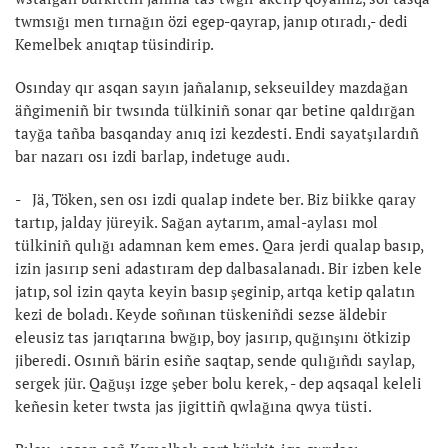
twmsığı men tırnağın özi egep-qayrap, janıp otıradı,- dedi
Kemelbek anıqtap tüsindirip.
Osınday qır asqan sayın jañalanıp, sekseuildey mazdağan
äñgimeniñ bir twsında tülkiniñ sonar qar betine qaldırğan
tayğa tañba basqanday anıq izi kezdesti. Endi sayatşılardıñ
bar nazarı osı izdi barlap, indetuge audı.
- Jä, Töken, sen osı izdi qualap indete ber. Biz biikke qaray
tartıp, jalday jüreyik. Sağan aytarım, amal-aylası mol
tülkiniñ qulığı adamnan kem emes. Qara jerdi qualap basıp,
izin jasırıp seni adastıram dep dalbasalanadı. Bir izben kele
jatıp, sol izin qayta keyin basıp şeginip, artqa ketip qalatın
kezi de boladı. Keyde soñınan tüskeniñdi sezse äldebir
eleusiz tas jarıqtarına bwğıp, boy jasırıp, quğınşını ötkizip
jiberedi. Osınıñ bärin esiñe saqtap, sende qulığıñdı saylap,
sergek jür. Qağuşı izge şeber bolu kerek, - dep aqsaqal keleli
keñesin keter twsta jas jigittiñ qwlağına qwya tüsti.