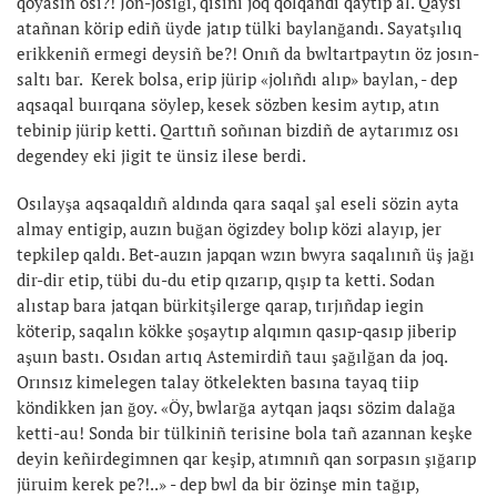
qoyasıñ osı?! Jön-josığı, qisını joq qolqañdı qaytıp al. Qaysı
atañnan körip ediñ üyde jatıp tülki baylanğandı. Sayatşılıq
erikkeniñ ermegi deysiñ be?! Onıñ da bwltartpaytın öz josın-
saltı bar. Kerek bolsa, erip jürip «jolıñdı alıp» baylan, - dep
aqsaqal buırqana söylep, kesek sözben kesim aytıp, atın
tebinip jürip ketti. Qarttıñ soñınan bizdiñ de aytarımız osı
degendey eki jigit te ünsiz ilese berdi.
Osılayşa aqsaqaldıñ aldında qara saqal şal eseli sözin ayta
almay entigip, auzın buğan ögizdey bolıp közi alayıp, jer
tepkilep qaldı. Bet-auzın japqan wzın bwyra saqalınıñ üş jağı
dir-dir etip, tübi du-du etip qızarıp, qışıp ta ketti. Sodan
alıstap bara jatqan bürkitşilerge qarap, tırjıñdap iegin
köterip, saqalın kökke şoşaytıp alqımın qasıp-qasıp jiberip
aşuın bastı. Osıdan artıq Astemirdiñ tauı şağılğan da joq.
Orınsız kimelegen talay ötkelekten basına tayaq tiip
köndikken jan ğoy. «Öy, bwlarğa aytqan jaqsı sözim dalağa
ketti-au! Sonda bir tülkiniñ terisine bola tañ azannan keşke
deyin keñirdegimnen qar keşip, atımnıñ qan sorpasın şığarıp
jüruim kerek pe?!..» - dep bwl da bir özinşe min tağıp,