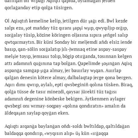
darıtqan bir wrpağı Aqiıqtı qapıda, oylamağan jerden
qorlağanday etip qolğa tüsirgen.
Ol Aqiıqtıñ kemeline kelip, jetilgen dür şağı edi. Bwl kezde
salpı ezu, şot mañday tüz qıranı şapşi wşıp, qwyqıljıp orğıp,
sorğalay tüsip, közine köringen oljasına sıpıra şeñgel salıp
qwtqarmaytın. Bir küni Sonday bir meljemdi añdı elsiz iende
basıp, qan-sölin sorğalatıp jılı-jwmsaq etine aspay-saspay
melşie toyıp, jemsauı tolıp, bögip otırğanda, tosınnan kelgen
attı adamnıñ quğınına tap bolğan. Qapelimde şoşınğan Aqiıq
aspanğa samğap şığa almay, jer bauırlay wşqan. Auırlap
qalğan denesin kötere almay, dalbalaqtap jerge qona bergen.
Aqırı dımı qwrıp, aylalı, epti qwsbeginiñ qolına tüsken. Biraq,
qolğa tüsse de tasır minezdi, qaysar jürekti tüz tağısı
adamnıñ degenine könbeske bekigen. Äytkenmen aylager
qwsbegi onı wrmay-soqpay «qolına qondıratın» amalın da
äldeqaşan saylap qoyğan eken.
Aqiıqtı arqanğa baylanğan oñdı-soldı bwltıldap, qaltıldağan
baldaqqa qondırıp, «wyqısın alıp» üş kün «ırğaqqa