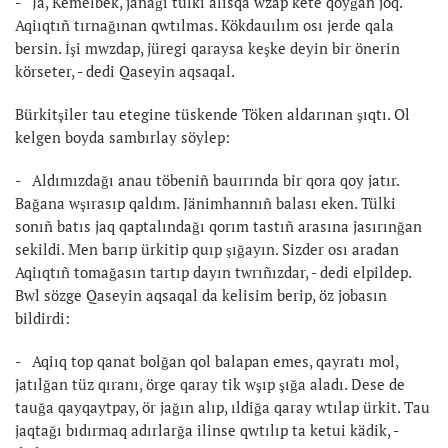
- Jä, Kemelbek, jañağı tülki alısqa wzap kete qoyğan joq.
Aqiıqtıñ tırnağınan qwtılmas. Kökdauılım osı jerde qala
bersin. İşi mwzdap, jüregi qaraysa keşke deyin bir önerin
körseter, - dedi Qaseyin aqsaqal.
Bürkitşiler tau etegine tüskende Töken aldarınan şıqtı. Ol
kelgen boyda sambırlay söylep:
- Aldımızdağı anau töbeniñ bauırında bir qora qoy jatır.
Bağana wşırasıp qaldım. Jänimhannıñ balası eken. Tülki
sonıñ batıs jaq qaptalındağı qorım tastıñ arasına jasırınğan
sekildi. Men barıp ürkitip quıp şığayın. Sizder osı aradan
Aqiıqtıñ tomağasın tartıp dayın twrıñızdar, - dedi elpildep.
Bwl sözge Qaseyin aqsaqal da kelisim berip, öz jobasın
bildirdi:
- Aqiıq top qanat bolğan qol balapan emes, qayratı mol,
jatılğan tüz qıranı, örge qaray tik wşıp şığa aladı. Dese de
tauğa qayqaytpay, ör jağın alıp, ıldiğa qaray wtılap ürkit. Tau
jaqtağı bıdırmaq adırlarğa ilinse qwtılıp ta ketui kädik, -