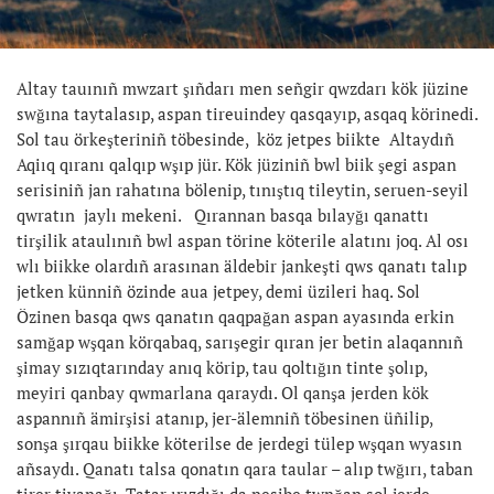
Altay tauınıñ mwzart şıñdarı men señgir qwzdarı kök jüzine
swğına taytalasıp, aspan tireuindey qasqayıp, asqaq körinedi.
Sol tau örkeşteriniñ töbesinde, köz jetpes biikte Altaydıñ
Aqiıq qıranı qalqıp wşıp jür. Kök jüziniñ bwl biik şegi aspan
serisiniñ jan rahatına bölenip, tınıştıq tileytin, seruen-seyil
qwratın jaylı mekeni. Qırannan basqa bılayğı qanattı
tirşilik ataulınıñ bwl aspan törine köterile alatını joq. Al osı
wlı biikke olardıñ arasınan äldebir jankeşti qws qanatı talıp
jetken künniñ özinde aua jetpey, demi üzileri haq. Sol
Özinen basqa qws qanatın qaqpağan aspan ayasında erkin
samğap wşqan körqabaq, sarışegir qıran jer betin alaqannıñ
şimay sızıqtarınday anıq körip, tau qoltığın tinte şolıp,
meyiri qanbay qwmarlana qaraydı. Ol qanşa jerden kök
aspannıñ ämirşisi atanıp, jer-älemniñ töbesinen üñilip,
sonşa şırqau biikke köterilse de jerdegi tülep wşqan wyasın
añsaydı. Qanatı talsa qonatın qara taular – alıp twğırı, taban
tirer tiyanağı. Tatar ırızdığı da nesibe twnğan sol jerde