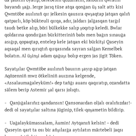
bayandı şağı. Jerge jarıq tüse atqa qonğan üş salt attı kisi
Qwmtöbe auılınıñ qır jelkesin qausıra qwşaqtap jatqan qalıñ
qatparlı, köp bükteuli qırqa, adır, jaldarı jalğasqan tarğıl
taudı betke alıp, böri bülkekke salıp şoqıtıp keledi. Bwlar
qoldarına qondırğan bürkitteriniñ babı men bağın sınauğa
asığıp, qopaqtap, entelep kele jatqan eki bürkitşi Qaseyin
aqsaqal men qırıqtıñ qırqasında sayran salğan Kemelbek
bolatın. Al üşinşi adam qağuşı bolıp ergen jas jigit Töken.
Sayatşılar Qwmtöbe auılınıñ bauırın şayıp ağıp jatqan
Aqözenniñ mwz ötkeliniñ auızına kelgende,
«Assalaumağaleyküm!» dep tañğı auanı qaqıratıp, ozandatta
sälem berip Astemir şal qarsı jolıqtı.
- Qanjığalarıñız qandansın! Qansonardan oljalı oralıñızdar!-
dedi ol sayatşılar saltına jüginip, tilek-qoşametin bildirip.
- Uağalaykümassalam, Äumin! Aytqanıñ kelsin! – dedi
Qaseyin qart ta osı bir añşılarğa aytılatın märtebeli jaqsı