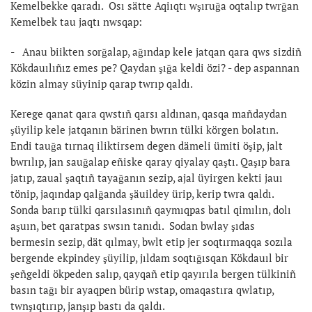
Kemelbekke qaradı. Osı sätte Aqiıqtı wşıruğa oqtalıp twrğan
Kemelbek tau jaqtı nwsqap:
- Anau biikten sorğalap, ağındap kele jatqan qara qws sizdiñ
Kökdauılıñız emes pe? Qaydan şığa keldi özi? - dep aspannan
közin almay süyinip qarap twrıp qaldı.
Kerege qanat qara qwstıñ qarsı aldınan, qasqa mañdaydan
şüyilip kele jatqanın bärinen bwrın tülki körgen bolatın.
Endi tauğa tırnaq iliktirsem degen dämeli ümiti öşip, jalt
bwrılıp, jan sauğalap eñiske qaray qiyalay qaştı. Qaşıp bara
jatıp, zaual şaqtıñ tayağanın sezip, ajal üyirgen kekti jauı
tönip, jaqındap qalğanda şäuildey ürip, kerip twra qaldı.
Sonda barıp tülki qarsılasınıñ qaymıqpas batıl qimılın, dolı
aşuın, bet qaratpas swsın tanıdı. Sodan bwlay şıdas
bermesin sezip, dät qılmay, bwlt etip jer soqtırmaqqa sozıla
bergende ekpindey şüyilip, jıldam soqtığısqan Kökdauıl bir
şeñgeldi ökpeden salıp, qayqañ etip qayırıla bergen tülkiniñ
basın tağı bir ayaqpen bürip wstap, omaqastıra qwlatıp,
twnşıqtırıp, janşıp bastı da qaldı.