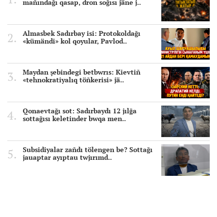
mañındağı qasap, dron soğısı jäne j..
Almasbek Sadırbay isi: Protokoldağı
«kümändi» kol qoyular, Pavlod..
Maydan şebindegi betbwrıs: Kievtiñ
«tehnokratiyalıq töñkerisi» jä..
Qonaevtağı sot: Sadırbaydı 12 jılğa
sottağısı keletinder bwqa men..
Subsidiyalar zañdı tölengen be? Sottağı
jauaptar ayıptau twjırımd..