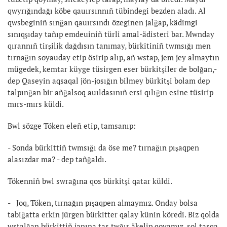
qwyrığındağı köbe qauırsınnıñ tübindegi bezden aladı. Al
qwsbeginiñ sınğan qauırsındı özeginen jalğap, kädimgi
sınıqşıday tañıp emdeuiniñ türli amal-ädisteri bar. Mwnday
qırannıñ tirşilik dağdısın tanımay, bürkitiniñ twmsığı men
tırnağın soyauday etip ösirip alıp, añ wstap, jem jey almaytın
mügedek, kemtar küyge tüsirgen eser bürkitşiler de bolğan,-
dep Qaseyin aqsaqal jön-josığın bilmey bürkitşi bolam dep
talpınğan bir añğalsoq auıldasınıñ ersi qılığın esine tüsirip
mırs-mırs küldi.
Bwl sözge Töken eleñ etip, tamsanıp:
- Sonda bürkittiñ twmsığı da öse me? tırnağın pışaqpen
alasızdar ma? - dep tañğaldı.
Tökenniñ bwl swrağına qos bürkitşi qatar küldi.
- Joq, Töken, tırnağın pışaqpen almaymız. Onday bolsa
tabiğatta erkin jürgen bürkitter qalay künin köredi. Biz qolda
wstalğan bürkittiñ janına tas twğır äkelip qoyamız, sol tasqa