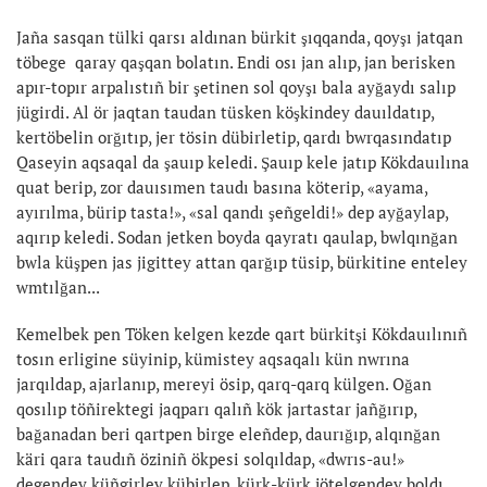
Jaña sasqan tülki qarsı aldınan bürkit şıqqanda, qoyşı jatqan
töbege qaray qaşqan bolatın. Endi osı jan alıp, jan berisken
apır-topır arpalıstıñ bir şetinen sol qoyşı bala ayğaydı salıp
jügirdi. Al ör jaqtan taudan tüsken köşkindey dauıldatıp,
kertöbelin orğıtıp, jer tösin dübirletip, qardı bwrqasındatıp
Qaseyin aqsaqal da şauıp keledi. Şauıp kele jatıp Kökdauılına
quat berip, zor dauısımen taudı basına köterip, «ayama,
ayırılma, bürip tasta!», «sal qandı şeñgeldi!» dep ayğaylap,
aqırıp keledi. Sodan jetken boyda qayratı qaulap, bwlqınğan
bwla küşpen jas jigittey attan qarğıp tüsip, bürkitine enteley
wmtılğan...
Kemelbek pen Töken kelgen kezde qart bürkitşi Kökdauılınıñ
tosın erligine süyinip, kümistey aqsaqalı kün nwrına
jarqıldap, ajarlanıp, mereyi ösip, qarq-qarq külgen. Oğan
qosılıp töñirektegi jaqparı qalıñ kök jartastar jañğırıp,
bağanadan beri qartpen birge eleñdep, daurığıp, alqınğan
käri qara taudıñ öziniñ ökpesi solqıldap, «dwrıs-au!»
degendey küñgirley kübirlep, kürk-kürk jötelgendey boldı...