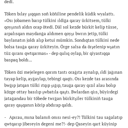
dedi.
Töken bılay şıqqan soñ köñiline pendelik küdik wyalattı.
«Osı jobamen barıp tülkini ıldiğa qaray ürkitsem, tülki
qoyşınıñ aldın orap ötedi. Däl sol kezde bürkit kelip tüsse,
arpalısqan maydanğa aldımen qoyşı bwrın jetip, tülki
baylanatın joldı alıp ketui mümkin. Sondıqtan tülkini nede
bolsa tauğa qaray ürkiteyin. Örge salsa da örşelenip wşatın
tüz qıranı qwtqarmas» - dep qulıq oylap, bir qiyastıqqa
baspaq boldı...
Töken özi mejelegen qorım tastı orağıta aynalıp, ıldi jağınan
tayap kelip, ayğaylap, tebingi qaqtı. Osı kezde tas arasında
bwğıp jatqan tülki ıtqıp şığıp, tauğa qaray qızıl alau bolıp
közge ottay basılıp şwbatıla qaştı. Bwlardan qiıs, büyirdegi
jatağandau bir töbede twrğan bürkitşiler tülkiniñ tauğa
qaray qaşqanın körip abdırap qaldı.
- Apırau, mına balanıñ onısı nesi-ey?! Tülkini tau sağalatıp
qwtqarıp jibereyin degeni me?!- dep Qaseyin qart küyinip