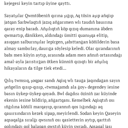
kejegesi keyin tartıp üyine qayttı.
Sayatşılar Qwmtöbeniñ qırına şığıp, Aq tösin aşıp añqiıp
jatqan Sarbwlaqtıñ jazıq añğarımen wlı taudıñ bauırına
qaray enip baradı. Añşılıqtıñ köp qızıq-dumanına äbden
qwmartıp, dänikken, aldındağı ümitti quanışqa elitip,
asıqqan salburınşılar lepirgen, şabıttanğan köñilderin basa
almay sambırlay, daurığa söylesip keledi. Olar qırandarınıñ
babı men küyin aytıp, arasında adam men añnıñ ortasındağı
amal-ayla jarıstırğan ötken künniñ qızıqtı bir añşılıq
hikayaların da tilge tiek etedi...
Qılış twmsıq, şoqpar sandı Aqiıq wlı tauğa jaqındağan sayın
şeñgelin qısıp-qısıp, «twmağamdı ala ğoy» degendey iesine
basın üykep-üykep qoyadı. Bwl dağdısı öziniñ zar küyinde
ekenin iesine bildirip, añğartqanı. Kemelbek Aqiıqtıñ osı
ıñğılına köñili marqayıp, qırannıñ qos iığındağı aq
qauırsındarın kezek sipap, meyirlendi. Sodan keyin Qaseyin
aqsaqalğa sıralğı qwsınıñ osı qasietterin aytıp, qarttıñ
qolındağı qol balapan qwstıñ küyin swradı. Aqsaqal jası