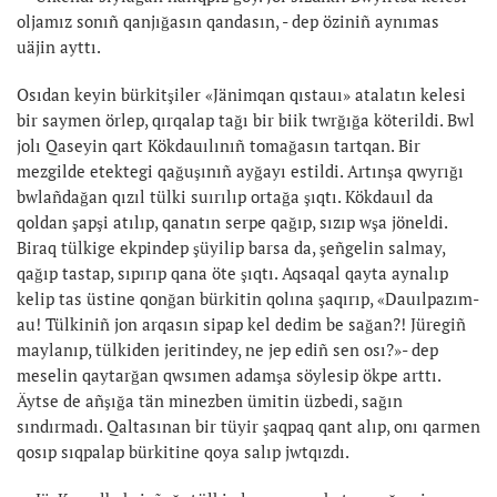
oljamız sonıñ qanjığasın qandasın, - dep öziniñ aynımas
uäjin ayttı.
Osıdan keyin bürkitşiler «Jänimqan qıstauı» atalatın kelesi
bir saymen örlep, qırqalap tağı bir biik twrğığa köterildi. Bwl
jolı Qaseyin qart Kökdauılınıñ tomağasın tartqan. Bir
mezgilde etektegi qağuşınıñ ayğayı estildi. Artınşa qwyrığı
bwlañdağan qızıl tülki suırılıp ortağa şıqtı. Kökdauıl da
qoldan şapşi atılıp, qanatın serpe qağıp, sızıp wşa jöneldi.
Biraq tülkige ekpindep şüyilip barsa da, şeñgelin salmay,
qağıp tastap, sıpırıp qana öte şıqtı. Aqsaqal qayta aynalıp
kelip tas üstine qonğan bürkitin qolına şaqırıp, «Dauılpazım-
au! Tülkiniñ jon arqasın sipap kel dedim be sağan?! Jüregiñ
maylanıp, tülkiden jeritindey, ne jep ediñ sen osı?»- dep
meselin qaytarğan qwsımen adamşa söylesip ökpe arttı.
Äytse de añşığa tän minezben ümitin üzbedi, sağın
sındırmadı. Qaltasınan bir tüyir şaqpaq qant alıp, onı qarmen
qosıp sıqpalap bürkitine qoya salıp jwtqızdı.