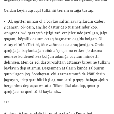
Osıdan keyin aqsaqal tülkiniñ terisin ortağa tastap:
- Al, jigitter mınau olja baylau saltın sayatşılardıñ özderi
şığarğan jol-josın, añşılıq dästür dep tüsinetinder köp.
Anığında bwl qazaqtıñ ejelgi zañ-erejelerinde jazılğan, jalpı
qoğam, köpşilik qauım ortaq bağınatın qağida bolğan. Ol
Altay eliniñ «Tört bi, töre zañında» da anıq jazılğan. Onda
qanjığağa baylanbağan añdı añşı qasına ertken joldasına
nemese köldeneñ kez bolğan adamğa baylauı mindetti
delingen. Men de sol dästür-salttan attamay bireuiñe tülkini
baylayın dep otırmın. Degenmen atalarıñ künde salbuırın
quıp jürgen joq. Sondıqtan eki azamatımnıñ da köñilderin
jıqpayın, - dep qart bürkitşi ağınan jarılıp qoyşı balağa «jolın
bergenim» dep aqşa wstattı. Töken jüzi alaulap, qızarıp
qanjığasına qızıl tülki baylandı...
***
Alataudıñ bauırındağı bir qıratta otırğan Kemelbek