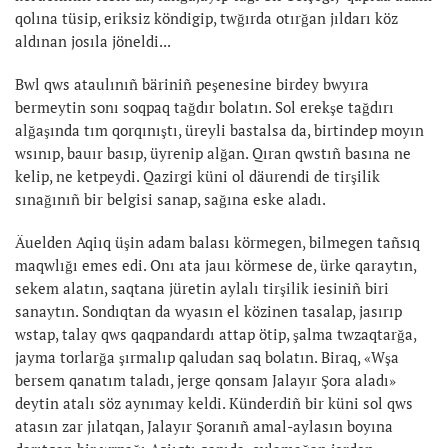
qolına tüsip, eriksiz köndigip, twğırda otırğan jıldarı köz
aldınan josıla jöneldi...
Bwl qws ataulınıñ bäriniñ peşenesine birdey bwyıra
bermeytin sonı soqpaq tağdır bolatın. Sol erekşe tağdırı
alğaşında tım qorqınıştı, üreyli bastalsa da, birtindep moyın
wsınıp, bauır basıp, üyrenip alğan. Qıran qwstıñ basına ne
kelip, ne ketpeydi. Qazirgi küni ol däurendi de tirşilik
sınağınıñ bir belgisi sanap, sağına eske aladı.
Äuelden Aqiıq üşin adam balası körmegen, bilmegen tañsıq
maqwlığı emes edi. Onı ata jauı körmese de, ürke qaraytın,
sekem alatın, saqtana jüretin aylalı tirşilik iesiniñ biri
sanaytın. Sondıqtan da wyasın el közinen tasalap, jasırıp
wstap, talay qws qaqpandardı attap ötip, şalma twzaqtarğa,
jayma torlarğa şırmalıp qaludan saq bolatın. Biraq, «Wşa
bersem qanatım taladı, jerge qonsam Jalayır Şora aladı»
deytin atalı söz aynımay keldi. Künderdiñ bir küni sol qws
atasın zar jılatqan, Jalayır Şoranıñ amal-aylasın boyına