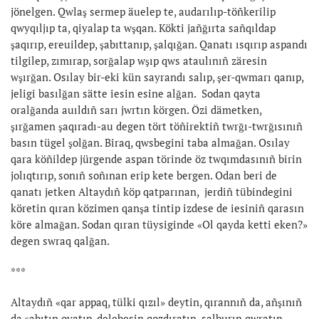
jönelgen. Qwlaş sermep äuelep te, audarılıp-töñkerilip
qwyqıljıp ta, qiyalap ta wşqan. Kökti jañğırta sañqıldap
şaqırıp, ereuildep, şabıttanıp, şalqığan. Qanatı ısqırıp aspandı
tilgilep, zımırap, sorğalap wşıp qws ataulınıñ zäresin
wşırğan. Osılay bir-eki kün sayrandı salıp, şer-qwmarı qanıp,
jeligi basılğan sätte iesin esine alğan. Sodan qayta
oralğanda auıldıñ sarı jwrtın körgen. Özi dämetken,
şırğamen şaqıradı-au degen tört töñirektiñ twrğı-twrğısınıñ
basın tügel şolğan. Biraq, qwsbegini taba almağan. Osılay
qara köñildep jürgende aspan törinde öz twqımdasınıñ birin
jolıqtırıp, sonıñ soñınan erip kete bergen. Odan beri de
qanatı jetken Altaydıñ köp qatparınan, jerdiñ tübindegini
köretin qıran közimen qanşa tintip izdese de iesiniñ qarasın
köre almağan. Sodan qıran tüysiginde «Ol qayda ketti eken?»
degen swraq qalğan.
***
Altaydıñ «qar appaq, tülki qızıl» deytin, qırannıñ da, añşınıñ
da şabıtın oyatıp, delebesin qozdıratın, salburın qwratın