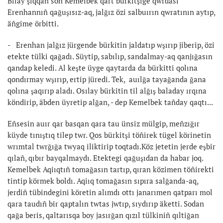
Bılay şıqqan soñ Kemelbek qart bürkitşige qwrdası
Erenhannıñ qağuşısız-aq, jalğız özi salbuırın qwratının aytıp,
äñgime örbitti.
- Erenhan jalğız jürgende bürkitin jaldatıp wşırıp jiberip, özi
etekte tülki qağadı. Süytip, sabılıp, sandalmay-aq qanjığasın
qandap keledi. Al keşte üyge qaytarda da bürkitti qolına
qondırmay wşırıp, ertip jüredi. Tek, auılğa tayağanda ğana
qolına şaqırıp aladı. Osılay bürkitin til alğış baladay ırqına
köndirip, äbden üyretip alğan, - dep Kemelbek tañday qaqtı...
Eñsesin auır qar basqan qara tau ünsiz mülgip, meñzığır
küyde tınıştıq tilep twr. Qos bürkitşi töñirek tügel körinetin
wrımtal twrğığa twyaq iliktirip toqtadı.Köz jetetin jerde eşbir
qılañ, qıbır bayqalmaydı. Etektegi qağuşıdan da habar joq.
Kemelbek Aqiıqtıñ tomağasın tartıp, qıran közimen töñirekti
tintip körmek boldı. Aqiıq tomağasın sıpıra salğanda-aq,
jerdiñ tübindegini köretin alımdı ottı janarımen qatparı mol
qara taudıñ bir qaptalın twtas jwtıp, sıydırıp äketti. Sodan
qağa beris, qaltarısqa boy jasırğan qızıl tülkiniñ qıltiğan