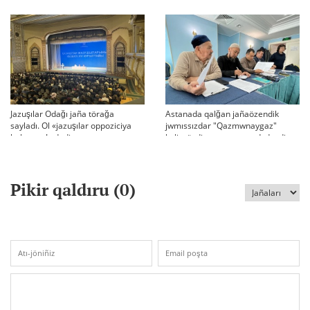
Jazuşılar Odağı jaña törağa
Astanada qalğan jañaözendik
sayladı. Ol «jazuşılar oppoziciya
jwmıssızdar "Qazmwnaygaz"
bolmasın!» dedi
kelissözdi toqtatıp tastadı deydi
Pikir qaldıru (
0
)