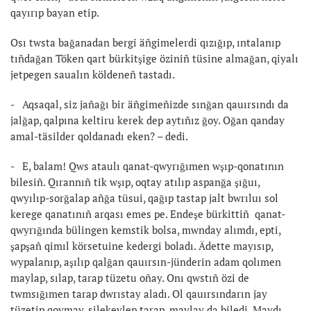
qayırıp bayan etip.
Osı twsta bağanadan bergi äñgimelerdi qızığıp, ıntalanıp
tıñdağan Töken qart bürkitşige öziniñ tüsine almağan, qiyalı
jetpegen saualın köldeneñ tastadı.
- Aqsaqal, siz jañağı bir äñgimeñizde sınğan qauırsındı da
jalğap, qalpına keltiru kerek dep aytıñız ğoy. Oğan qanday
amal-täsilder qoldanadı eken? – dedi.
- E, balam! Qws ataulı qanat-qwyrığımen wşıp-qonatının
bilesiñ. Qırannıñ tik wşıp, oqtay atılıp aspanğa şığuı,
qwyılıp-sorğalap añğa tüsui, qağıp tastap jalt bwrıluı sol
kerege qanatınıñ arqası emes pe. Endeşe bürkittiñ qanat-
qwyrığında bülingen kemstik bolsa, mwnday alımdı, epti,
şapşañ qimıl körsetuine kedergi boladı. Ädette mayısıp,
wypalanıp, aşılıp qalğan qauırsın-jünderin adam qolımen
maylap, sılap, tarap tüzetu oñay. Onı qwstıñ özi de
twmsığımen tarap dwrıstay aladı. Ol qauırsındarın jay
tüzetip qoymay, silekeylep tarap, maylay da biledi. Maydı