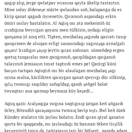
qağıp alıp, jerge qwlatpay wyasına qayta äkelip tastaytın.
Mine solay äldeneşe märte qwlaudan soñ, balapanğa da es
kirip qanat qağudı üyrenetin. Qırannıñ aspandağı erkin
ömiri osılay bastalatın. Al Aqiıq osı ata mekenniñ öz
ırızdığına bwyırğan qoyanı men tülkisin, oydağı eligin
qanşama jıl azıq etti. Tipten, mwzbalaq şağında qayratı tasıp
qasqırmen de alısqan erligi sanasındağı sağınışqa aynalğalı
qaşan! Irızdığın şaşıp jeytin qıran soñınan sümeñdep ergen
qortıq tazqaralar men qwzğınnıñ, qarqıldağan qarğanıñ
talayınıñ jemsauın toyat taptırdı emes pe! Qazirgi küni
barşın tartqan Aqiıqtıñ osı bir alaulağan mwzbalaq şağı
oyına oralsa, kärilikten qarayğan qanat-qwyrığı dür silkinip,
qılış twmsığı saqılday sañqıldap, qandı şeñgel bolat
twyaqtarı aua qarmap beymaza küy keşedi...
Aqiıq qazir Aralşoqığa swğına soqtığısıp jatqan keñ añğardı
örley, Biteudiñ qaraşoqısına twmsıq berip wştı. Bwl keñ özek
Kündey atalatın tör jaylau bolatın. Endi qıran qiyal qanatın
qayta bir qaqqanda, osı jaylaudağı öz basınan ötken tirşilik
kerueniniñ tosın da, tañğajayıp tağı bir bölşegi, qapıda adam