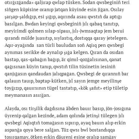
otırğızğanda» qaljırap qwlap tüsken. Sodan qwsbeginiñ teri
siñgen küpisine oranıp jatqan küyinde esin jiğan. Osılay
şarşap-şaldığıp, esi şığıp, aqırında asau qwstıñ da aptığı
basılğan. Bwdan keyingi qwsbeginiñ jılı qabaq tanıtıp,
meyirimdi qolmen sılap-sipauı, jılı-jwmsaqtap jem berui
qırandı mülde juasıtıp, sıylastıq, dostıqqa qaray jetelegen.
Aqır-ayağında san türli bauludan soñ Aqiıq pen qwsbegi
aynımas serikke de aynalıp şığa kelgen. Qıran da osıdan
bastap, qas-qabağın bağıp, är qimıl-qozğalısınan, qanat
qağısınan küyin tanıp, qwstıñ tilin tüsinetin iesiniñ
qanjığasın qandaudan jalıqpağan. Qwsbegi de qırannıñ bar
qalauın tauıp, baptap-kütken, jıl sayın jemge meyilinşe
toyğızıp, qauırsının tügel tastatıp, «kök şañıt» etip tületip
meymanasın asırğan.
Alayda, osı tirşilik dağdısına äbden bauır basıp, jön-josığına
üyrenip qalğan kezinde, adam qolında jetinşi tülegen jılı
qwsbegi Aqiıqtıñ tomağasın sıpırıp, ayaq bauın alıp erkin
aspanğa qoya bere salğan. Tüz qwsı bwl bostandıqqa
tosırqamay, ötken erkin däureni esine oralıp samğay