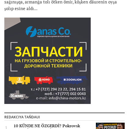
sağınışqa, armanğa tolı ötken ömir, köşken däurenin oyşa
şolıp esine aldı...
REDAKCIYA TAÑDAUI
10 KÜNDE NE ÖZGERDİ? Pokrovsk