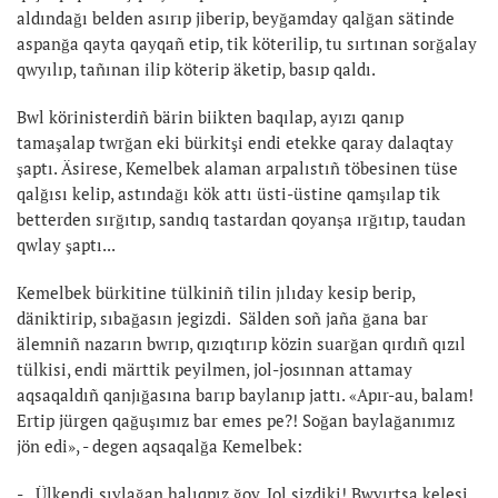
aldındağı belden asırıp jiberip, beyğamday qalğan sätinde
aspanğa qayta qayqañ etip, tik köterilip, tu sırtınan sorğalay
qwyılıp, tañınan ilip köterip äketip, basıp qaldı.
Bwl körinisterdiñ bärin biikten baqılap, ayızı qanıp
tamaşalap twrğan eki bürkitşi endi etekke qaray dalaqtay
şaptı. Äsirese, Kemelbek alaman arpalıstıñ töbesinen tüse
qalğısı kelip, astındağı kök attı üsti-üstine qamşılap tik
betterden sırğıtıp, sandıq tastardan qoyanşa ırğıtıp, taudan
qwlay şaptı...
Kemelbek bürkitine tülkiniñ tilin jılıday kesip berip,
däniktirip, sıbağasın jegizdi. Sälden soñ jaña ğana bar
älemniñ nazarın bwrıp, qızıqtırıp közin suarğan qırdıñ qızıl
tülkisi, endi märttik peyilmen, jol-josınnan attamay
aqsaqaldıñ qanjığasına barıp baylanıp jattı. «Apır-au, balam!
Ertip jürgen qağuşımız bar emes pe?! Soğan baylağanımız
jön edi», - degen aqsaqalğa Kemelbek:
- Ülkendi sıylağan halıqpız ğoy. Jol sizdiki! Bwyırtsa kelesi