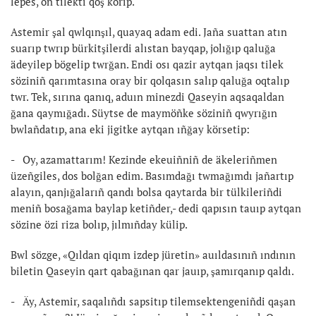
lepes, oñ tilekti qoş körip.
Astemir şal qwlqınşıl, quayaq adam edi. Jaña suattan atın
suarıp twrıp bürkitşilerdi alıstan bayqap, jolığıp qaluğa
ädeyilep bögelip twrğan. Endi osı qazir aytqan jaqsı tilek
söziniñ qarımtasına oray bir qolqasın salıp qaluğa oqtalıp
twr. Tek, sırına qanıq, aduın minezdi Qaseyin aqsaqaldan
ğana qaymığadı. Süytse de maymöñke söziniñ qwyrığın
bwlañdatıp, ana eki jigitke aytqan ıñğay körsetip:
- Oy, azamattarım! Kezinde ekeuiñniñ de äkeleriñmen
üzeñgiles, dos bolğan edim. Basımdağı twmağımdı jañartıp
alayın, qanjığalarıñ qandı bolsa qaytarda bir tülkileriñdi
meniñ bosağama baylap ketiñder,- dedi qapısın tauıp aytqan
sözine özi riza bolıp, jılmıñday külip.
Bwl sözge, «Qıldan qiqım izdep jüretin» auıldasınıñ ındının
biletin Qaseyin qart qabağınan qar jauıp, şamırqanıp qaldı.
- Äy, Astemir, saqalıñdı sapsitıp tilemsektengeniñdi qaşan