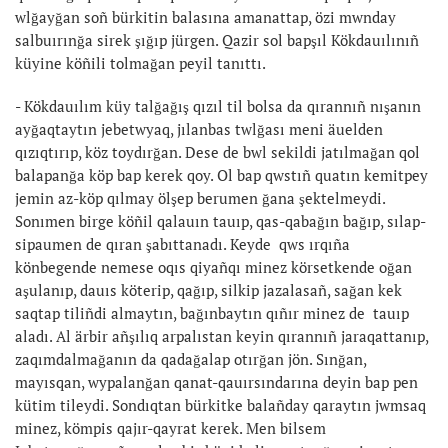
wlğayğan soñ bürkitin balasına amanattap, özi mwnday
salbuırınğa sirek şığıp jürgen. Qazir sol bapşıl Kökdauılınıñ
küyine köñili tolmağan peyil tanıttı.
- Kökdauılım küy talğağış qızıl til bolsa da qırannıñ nışanın
ayğaqtaytın jebetwyaq, jılanbas twlğası meni äuelden
qızıqtırıp, köz toydırğan. Dese de bwl sekildi jatılmağan qol
balapanğa köp bap kerek qoy. Ol bap qwstıñ quatın kemitpey
jemin az-köp qılmay ölşep berumen ğana şektelmeydi.
Sonımen birge köñil qalauın tauıp, qas-qabağın bağıp, sılap-
sipaumen de qıran şabıttanadı. Keyde qws ırqıña
könbegende nemese oqıs qiyañqı minez körsetkende oğan
aşulanıp, dauıs köterip, qağıp, silkip jazalasañ, sağan kek
saqtap tiliñdi almaytın, bağınbaytın qıñır minez de tauıp
aladı. Al ärbir añşılıq arpalıstan keyin qırannıñ jaraqattanıp,
zaqımdalmağanın da qadağalap otırğan jön. Sınğan,
mayısqan, wypalanğan qanat-qauırsındarına deyin bap pen
kütim tileydi. Sondıqtan bürkitke balañday qaraytın jwmsaq
minez, kömpis qajır-qayrat kerek. Men bilsem