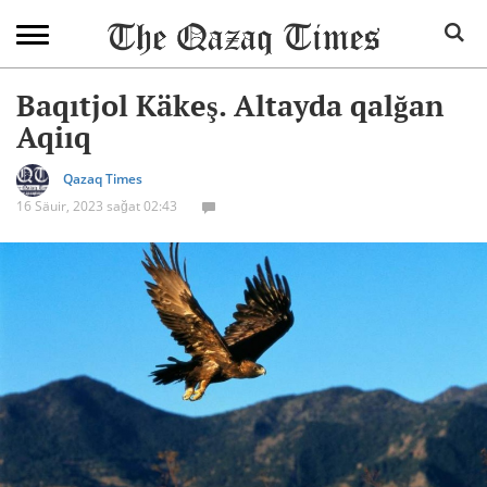
Baqıtjol Käkeş. Altayda qalğan
Aqiıq
Qazaq Times
16 Säuir, 2023 sağat 02:43