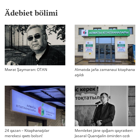
Ädebiet bölimi
Mwrat Şaymaran: OTAN
Almatıda jaña zamanaui kitaphana
aşıldı
24 qazan – Kitaphanaşılar
Memleket jäne qoğam qayratkeri
merekesi qwttı bolsın!
Jasaral Quanışalin ömirden ozdı