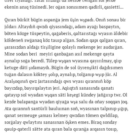
ekenin anıq tüsinedi. Jer oğan sonısımen qadirli, qasietti...
Qıran bürkit bügin aspanğa jem üşin wşpadı. Onıñ sonau bir
jıldarı Altaydıñ qwzdı qiyasındağı, adam ayağı baspaytın,
böten közge tüspeytin, qağaberis, qaltarıstağı wyasın äldebir
köldeneñ swğanaq köz tauıp alğan. Sodan qapı qalğan qıran,
şarasızdan aldağı tirşiligine qolaylı mekenge jer audarğan.
Mine sodan beri meyiri qanbağan asıl mekenge qayta
aynalıp soğa beredi. Tülep wşqan wyasına qayırılmay, qiıp
ketuge däti şıdamaydı. Bügin de sol üyrenşikti dağdısımen
tuğan dalasın köktey şolıp, aynalıp, tolğanıp wşıp jür. Al
Aralşoqınıñ qwz jartasındağı qws wyası qırannıñ köp
bayızdap, bayırqalaytın jeri. Aqiıqtıñ sanasında qanatı
qatayıp sol wyadan wşqan säti keşegi kündey jañğırıp twr. Ol
kezde balapanğa wyadan qiyağa wşa salu da oñay soqqan joq.
Ata qırannıñ santürli bauluınan soñ, wyasınan talpınıp şığıp,
qanat sermeuge şaması kelmey qwzdan tömen qwldilap,
sorğalay qwlaytını sanasınan öşken emes. Biraq sonday
qauip-qaterli sätte ata qıran bala qıranğa arqasın tosıp,