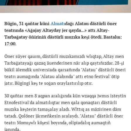
Bügin, 31 qañtar küni
Almatı
dağı Alatau dästürli öner
teatrında «Ağajay Altayday jer qayda...» attı Altay-
Tarbağatay öñiriniñ dästürli muzıka keşi ötedi. Bastaluı:
17:00.
Öner süyer qauım, dästürli muzıkamızdı wlıqtap, Altay men
Tarbağatayağı qazaq äuenderinen när alıp qaytıñızdar. 28-şi
bükil älemdik universiada qarsañında "Alatau" dästürli öneri
teatrı aumağında "Alatau alabında" attı etno festival' ötip
jatır. Bügingi keş te soğan oraylastırılıp otır.
30 qañtar men 8 aqpan aralığında kün wzaqqa jwmıs isteytin
Etnofestival'da almatılıqtar men qala qonaqtarı dästürli
muzıka keşterin tamaşalay aladı. Wlttıq as mäzirinen däm
tatadı. Qolöner järmeñkesin aralaydı. "Alatau" dästürli öner
teatrı Momışwlı köşesi boyında, olipiadalıq aumaqtıñ
janında.