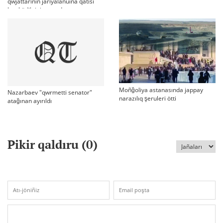
qwjattarınıñ jariyalanuına qatısı
bar küdiktini qamadı
Moñğoliya astanasında jappay
Nazarbaev "qwrmetti senator"
narazılıq şeruleri ötti
atağınan ayırıldı
Pikir qaldıru (
0
)