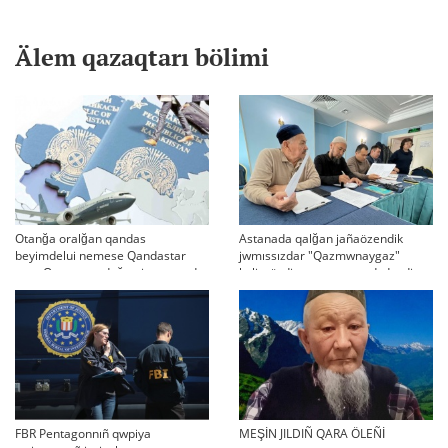
Älem qazaqtarı bölimi
Otanğa oralğan qandas
Astanada qalğan jañaözendik
beyimdelui nemese Qandastar
jwmıssızdar "Qazmwnaygaz"
men Qazaqstandağı migranttardı
kelissözdi toqtatıp tastadı deydi
aqparattıq qoldau jäne äleumettik
beyimdeudiñ media-strategiyası
FBR Pentagonnıñ qwpiya
MEŞİN JILDIÑ QARA ÖLEÑİ