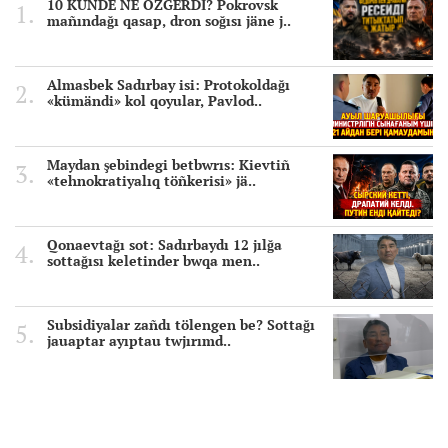
10 KÜNDE NE ÖZGERDİ? Pokrovsk
mañındağı qasap, dron soğısı jäne j..
Almasbek Sadırbay isi: Protokoldağı
«kümändi» kol qoyular, Pavlod..
Maydan şebindegi betbwrıs: Kievtiñ
«tehnokratiyalıq töñkerisi» jä..
Qonaevtağı sot: Sadırbaydı 12 jılğa
sottağısı keletinder bwqa men..
Subsidiyalar zañdı tölengen be? Sottağı
jauaptar ayıptau twjırımd..