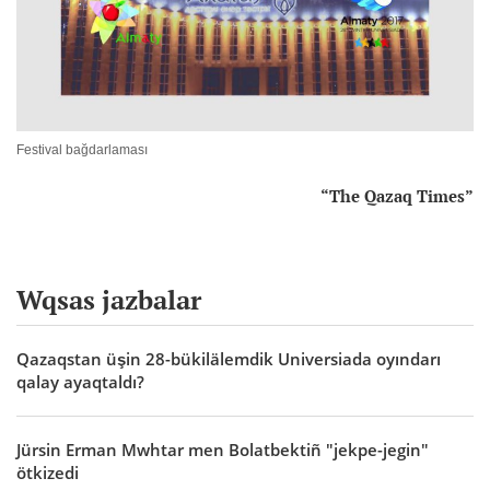
Festival bağdarlaması
“The Qazaq Times”
Wqsas jazbalar
Qazaqstan üşin 28-bükilälemdik Universiada oyındarı
qalay ayaqtaldı?
Jürsin Erman Mwhtar men Bolatbektiñ "jekpe-jegin"
ötkizedi