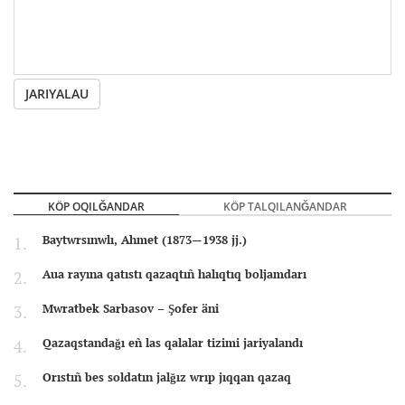
JARIYALAU
KÖP OQILĞANDAR
KÖP TALQILANĞANDAR
Baytwrsınwlı, Ahmet (1873—1938 jj.)
Aua rayına qatıstı qazaqtıñ halıqtıq boljamdarı
Mwratbek Sarbasov – Şofer äni
Qazaqstandağı eñ las qalalar tizimi jariyalandı
Orıstıñ bes soldatın jalğız wrıp jıqqan qazaq