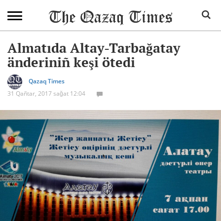
Almatıda Altay-Tarbağatay
änderiniñ keşi ötedi
Qazaq Times
31 Qañtar, 2017 sağat 12:04