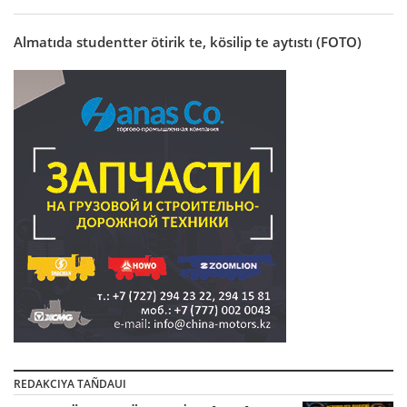
Almatıda studentter ötirik te, kösilip te aytıstı (FOTO)
REDAKCIYA TAÑDAUI