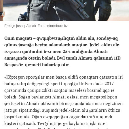
Erekşe jasaq. Almatı. Foto: Informburo.kz
Onıñ maqsatı – qwqıqbwzuşılıqtıñ aldın alu, sonday-aq
qılmıs jasauğa beyim adamdardı anıqtau. Jedel-aldın alu
is-şarası qañtardıñ 6-sı men 25-i aralığında Almatı
aumağında ötetin boladı. Bwl turalı Almatı qalasınıñ İİD
Baspasöz-qızmeti habarlap otır.
«Köptegen sportşılar men basqa eldiñ qonaqtarı qatısatın iri
halıqaralıq deñgeydegi sporttıq oqiğa Universiada-2017
qarsañında qauipsizdikti saqtau mäselesi basımdıqqa ie
boladı. Soğan baylanıstı Almatı qalası men megapolispen
şektesetin Almatı oblısınıñ birneşe audandarında negizinen
jattığu sipatındağı auqımdı jedel-aldın alu şaraların ötkizu
josparlanuda. Oğan qwqıqqorğau organdarınıñ auqımdı
küşteri qatısadı. Twrğılıqtı jerge baylanıstı işki ister