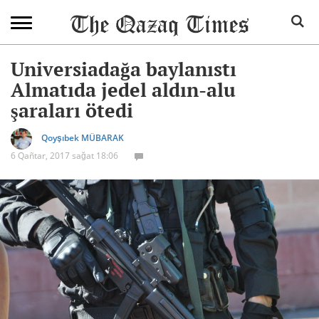
Universiadağa baylanıstı
Almatıda jedel aldın-alu
şaraları ötedi
Qoyşıbek MÜBARAK
6 Qañtar, 2017 sağat 18:06