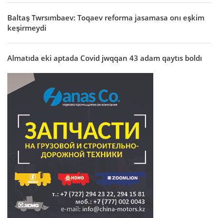
Baltaş Twrsımbaev: Toqaev reforma jasamasa onı eşkim
keşirmeydi
Almatıda eki aptada Covid jwqqan 43 adam qaytıs boldı