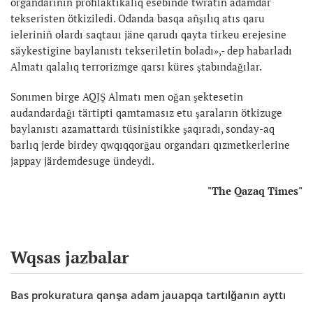
organdarınıñ profilaktikalıq esebinde twratın adamdar
tekseristen ötkiziledi. Odanda basqa añşılıq atıs qaru
ieleriniñ olardı saqtauı jäne qarudı qayta tirkeu erejesine
säykestigine baylanıstı tekseriletin boladı»,- dep habarladı
Almatı qalalıq terrorizmge qarsı küres ştabındağılar.
Sonımen birge AQJŞ Almatı men oğan şektesetin
audandardağı tärtipti qamtamasız etu şaraların ötkizuge
baylanıstı azamattardı tüsinistikke şaqıradı, sonday-aq
barlıq jerde birdey qwqıqqorğau organdarı qızmetkerlerine
jappay järdemdesuge ündeydi.
"The Qazaq Times"
Wqsas jazbalar
Bas prokuratura qanşa adam jauapqa tartılğanın ayttı