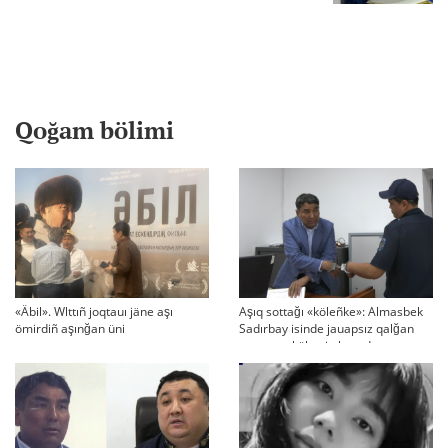
Qoğam bölimi
«Äbil». Wlttıñ joqtauı jäne aşı
Aşıq sottağı «köleñke»: Almasbek
ömirdiñ aşınğan üni
Sadırbay isinde jauapsız qalğan
swraqtar köbeyip baradı