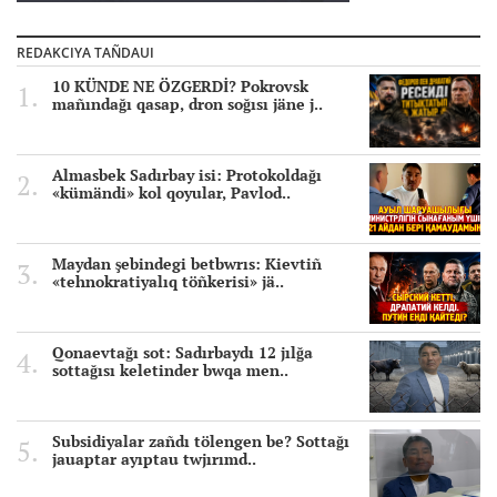
REDAKCIYA TAÑDAUI
10 KÜNDE NE ÖZGERDİ? Pokrovsk
mañındağı qasap, dron soğısı jäne j..
Almasbek Sadırbay isi: Protokoldağı
«kümändi» kol qoyular, Pavlod..
Maydan şebindegi betbwrıs: Kievtiñ
«tehnokratiyalıq töñkerisi» jä..
Qonaevtağı sot: Sadırbaydı 12 jılğa
sottağısı keletinder bwqa men..
Subsidiyalar zañdı tölengen be? Sottağı
jauaptar ayıptau twjırımd..