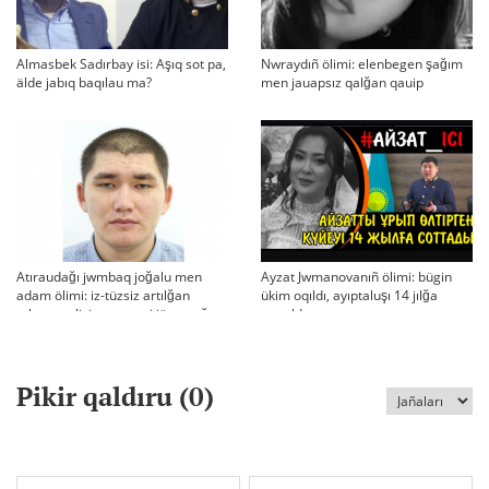
Almasbek Sadırbay isi: Aşıq sot pa,
Nwraydıñ ölimi: elenbegen şağım
älde jabıq baqılau ma?
men jauapsız qalğan qauip
Atıraudağı jwmbaq joğalu men
Ayzat Jwmanovanıñ ölimi: bügin
adam ölimi: iz-tüzsiz artılğan
ükim oqıldı, ayıptaluşı 14 jılğa
otbası, policiya tergeui jäne qoğam
sottaldı
reakciyası
Pikir qaldıru (
0
)