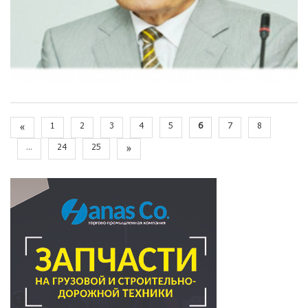
«
1
2
3
4
5
6
7
8
...
24
25
»