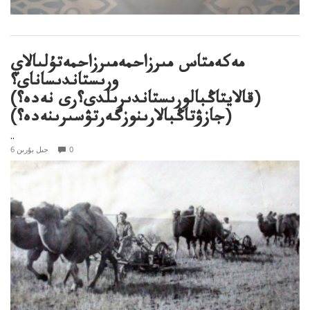
مەكەمتاس مىرزاحمەمىرزاحمەتۇلىالاي
ورىستاندىساناى؟
(قالايتاڭبالورىستاندىرىلدى؟رى نەدە؟)
(جازۋتاڭبالارىنوزگەرتۋسىرىنەدە؟)
..
0
6 جىل بۇرىن