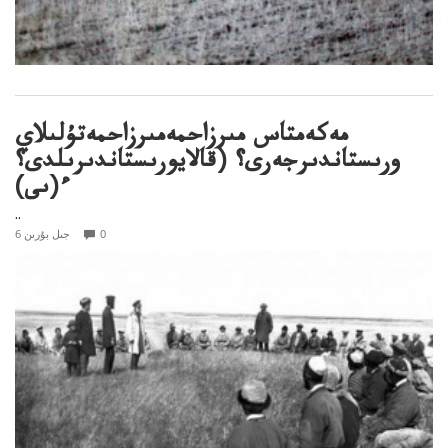
مەكەمتاس مىرزاحمەمىرزاحمەتۇلىلاي
ورىستاندىرجەرى؟ (قالايورىستاندىرىلدى؟
ء(ىى)
..
0
6 جىل بۇرىن