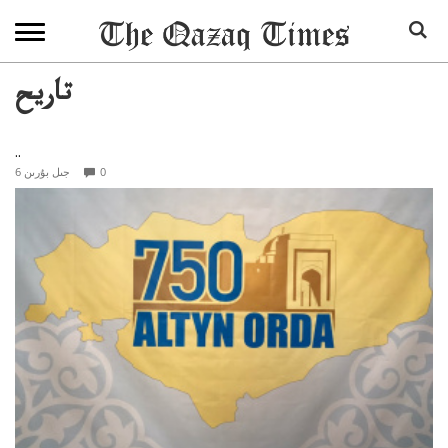
تاريح
..
0
6 جىل بۇرىن