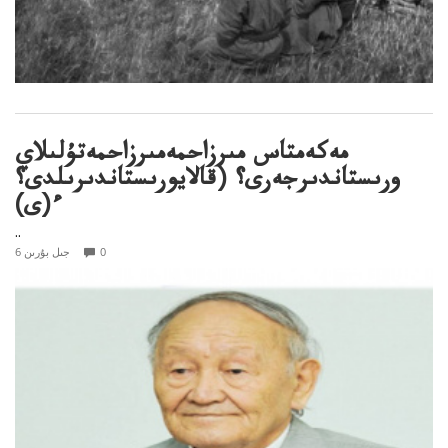
مەكەمتاس مىرزاحمەمىرزاحمەتۇلىلاي
ورىستاندىرجەرى؟ (قالايورىستاندىرىلدى؟
ء(ى)
..
0
6 جىل بۇرىن