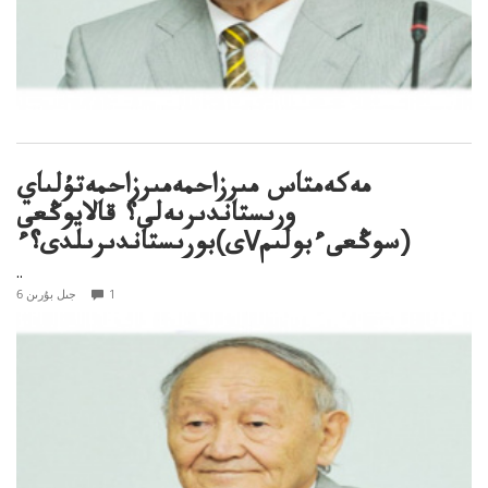
مەكەمتاس مىرزاحمەمىرزاحمەتۇلىاي
ورىستاندىرىەلى؟ قالايوڭعى
بورىستاندىرىلدى؟ء(ىVسوڭعىءبولىم)
..
1
6 جىل بۇرىن