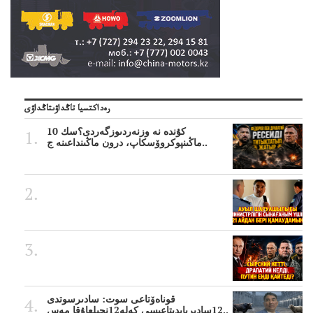
رەداكتسيا تاڭداۋىتاڭداۋى
10 كۇندە نە وزنەردىوزگەردى؟سك
ماڭىنپوكروۆسكاپ، درون ماڭىنداعىنە ج..
قوناەۆتاعى سوت: سادىرسوتدى
12سادىربايدىتاعىسى كەلە12نجىلعاۇقا مەس..