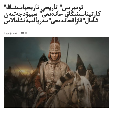
"توميريس" تاريحي تاريحياسىنىڭ
كارتيناسىنىڭاق حاندىعى" سبيۋدجەتىەن
شامال"قازاقحاندىعى"سەريالىمەنشامالاس
..
0
6 جىل بۇرىن