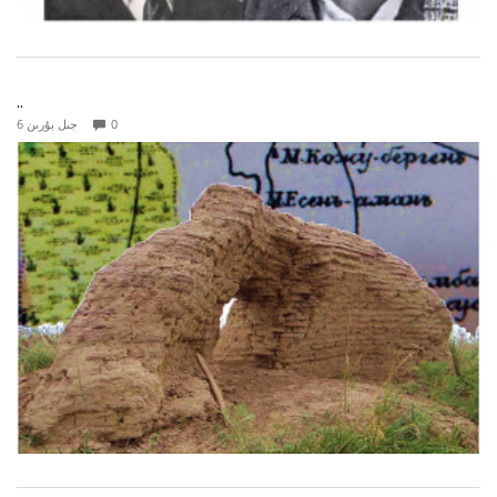
..
0
6 جىل بۇرىن