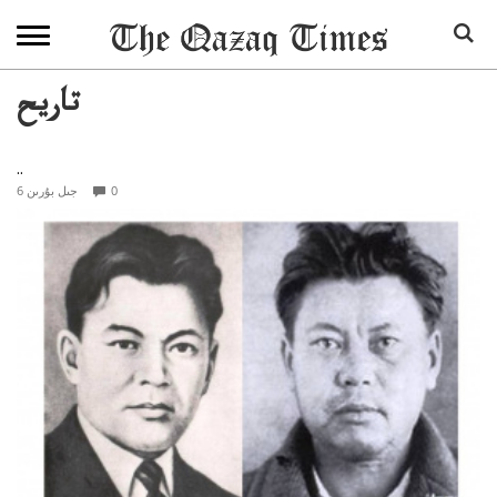
تاريح
..
0
6 جىل بۇرىن