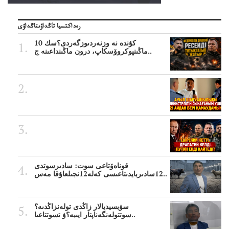
رەداكتسيا تاڭداۋىتاڭداۋى
10 كۇندە نە وزنەردىوزگەردى؟سك
ماڭىنپوكروۆسكاپ، درون ماڭىنداعىنە ج..
قوناەۆتاعى سوت: سادىرسوتدى
12سادىربايدىتاعىسى كەلە12نجىلعاۇقا مەس..
سۋبسيديالار زاڭدى تولەنزاڭدىە؟
سوتتولەنگەناپتار ايىبە؟ۋ تسوتتاعىا..