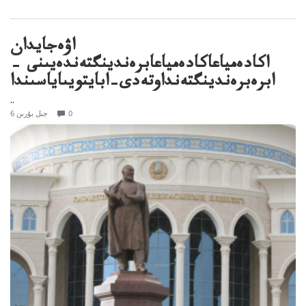
اۋەجايدان
اكادەمياعاكادەمياعابرەندينگتەندەيىنى –
ابرەبرەندينگتەنداوتەدى–ابايتويىاياسىندا
..
0
6 جىل بۇرىن