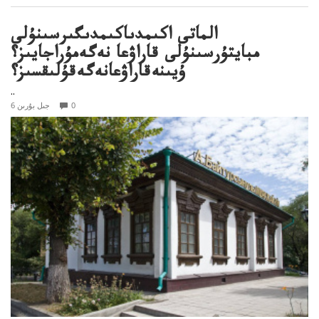
الماتى اكىمدىاكىمدىگىرسىنۇلى
مبايتۇرسىنۇلى قاراۋعا نەگەمۇراجايىز؟
ۇيىنەقاراۋعانەگەقۇلىقسىز؟
..
0
6 جىل بۇرىن