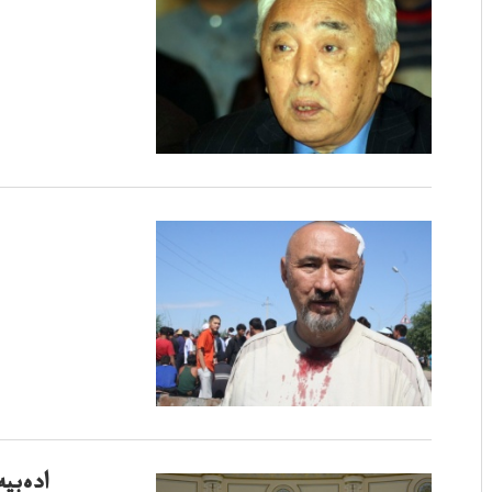
ادەبي