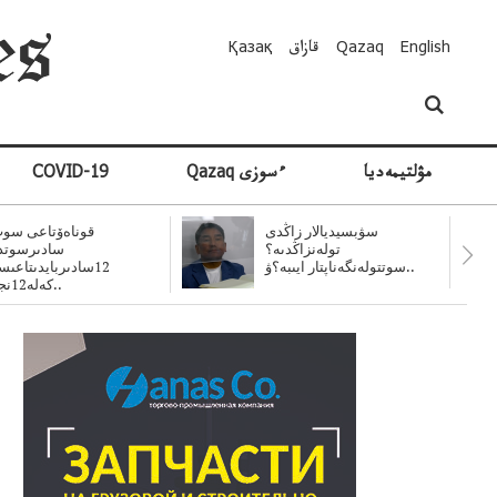
English
Qazaq
قازاق
Қазақ
مۋلتيمەديا
Qazaq ءسوزى
COVID-19
سۋبسيديالار زاڭدى
قوناەۆتاعى سوت
تولەنزاڭدىە؟
سادىرسوتد
سوتتولەنگەناپتار ايىبە؟ۋ..
12سادىربايدىتاعى
كەلە12نجى..