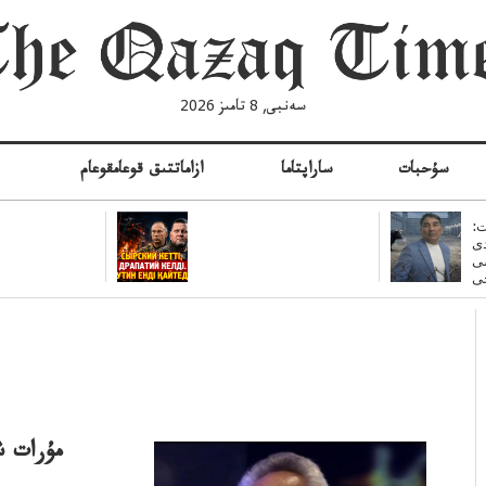
سەنبى, 8 تامىز 2026
سۇحبات
ساراپتاما
ازاماتتىق قوعامقوعام
ە
:
ى
سى
مۇرات ش