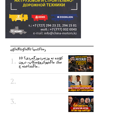
رەداكتسيا تاڭداۋىتاڭداۋى
10 كۇندە نە وزنەردىوزگەردى؟
سك ماڭىنپوكروۆسكاپ، درون
ماڭىنداعىنە ج..