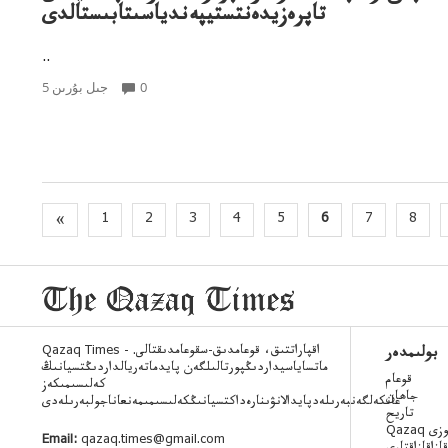
تاپرەزيدەنتستيپەندياسىتابىستالدى
..
0
5 جىل بۇرىن
«
1
2
3
4
5
6
7
8
Qazaq Times - اقپاراتتىق، قوعامدىق-سقوعامدىقتالى.
بولىمدەر
ماتساياسيداردىڭپورتالىلگەن پايدماتەريالداردىڭتسيانىڭ
قوعام
كەلىسىمىكەز
جاھان
عانكەلگەنبەرىلەدپايدالانۋىنارەداكتسيانىڭكەلىسىمىمەنعاناجولبەرىلەدى
تاريح
 ءسوزى
Email:
qazaq.times@gmail.com