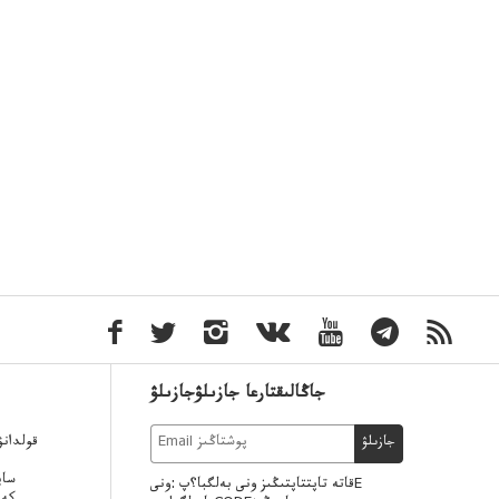
جاڭالىقتارعا جازىلۋجازىلۋ
قولدان
جازىلۋ
ساي
قاتە تاپتتاپتىڭىز ونى بەلگبا؟پ :ونىE