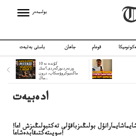
بولىمدەر
كونوميكا
قوعام
جاھان
باستى بەتبەت
10 كۇندە نە
وزنەردىوزگەردى؟سك
ماڭىنپوكروۆسكاپ، درون
ماڭ..
ادەبيەت
ايماشايمارانۇل بولىڭىزباقۇلى تەكتبولىڭىزش اعا!
سويىتەكتىقابدەشاعا!