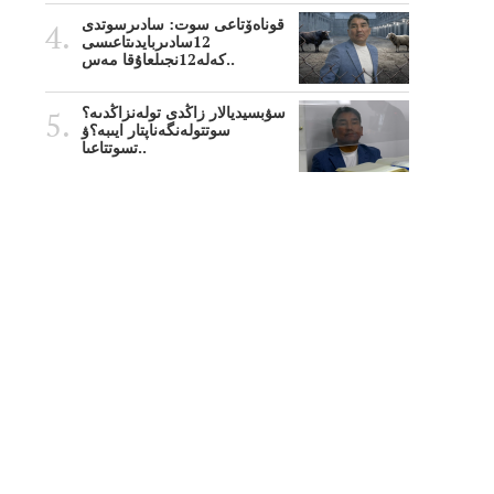
قوناەۆتاعى سوت: سادىرسوتدى
12سادىربايدىتاعىسى
كەلە12نجىلعاۇقا مەس..
سۋبسيديالار زاڭدى تولەنزاڭدىە؟
سوتتولەنگەناپتار ايىبە؟ۋ
تسوتتاعىا..