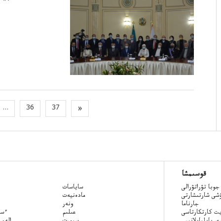
...
36
37
»
قوسىمشا
جوبا تۋراتۋرالى
ساياسات
ۋشى شارتىشارتى
مادەنيەت
جارناما
ونەر
ت كارتكارتاسى
عىلىم
Qazaq