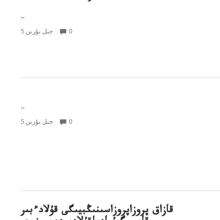
..
0
5 جىل بۇرىن
..
0
5 جىل بۇرىن
قازاق پروزاپروزاسىنىڭبيىگى قۇلادءبىر