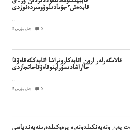
قاببيىگىۇمادىلقۇلادىردەن وز–ى
قابدەشءجۇمادىلوۆومىردەنوزدى
..
0
5 جىل بۇرىن
قالامگەرلەر ارون اتابەكارونراشا اتابەككەقاەۆقا
حااراشادىسۇراپتوقاەۆقاحاتجازدى
..
0
5 جىل بۇرىن
ەت پەن ونەپەنكىلدونەرە پرەوكىلدەرىنەپەندياسى