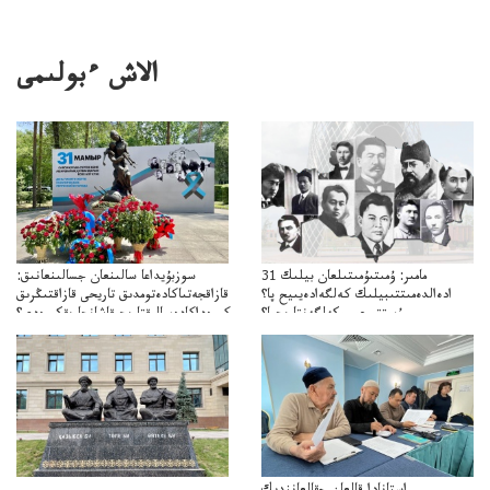
الاش ءبولىمى
31 مامىر: ۇمىتىۇمىتىلعان بيلىك
سوزبۇيداعا سالىنعان جسالىنعانىق:
ادەالدەمىتتىبيلىك كەلگەادەيىيح پا؟
قازاقجەتىاكادەتومدىق تاريحى قازاقتىڭرىق
ۇمىتتىرعىسىكەلگەنتاريحپا؟
كورەداكادەميالىقتاريحىقاشانجارىقكورەدى؟