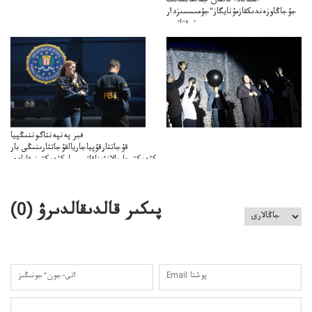
استانادا قالعان جقالعانندىك
جۇجاڭاوزەندىكقازمۇنايگاز"جۇمىسسىزدار
توقتاتىپ
ازمۇنايگاز"كەلىسسوزدىتوقتاتىپتاستادىدەيدى
فبر پەنپەنتاگوننىڭپيا
قۇجاتتارقۇپياجاريالقۇجاتتارىنىڭى بار
كۇدىكتىجاريالانۋىناقاتىسىباركۇدىكتىنىقامادى
پىكىر قالدىقالدىرۋ (
0
)