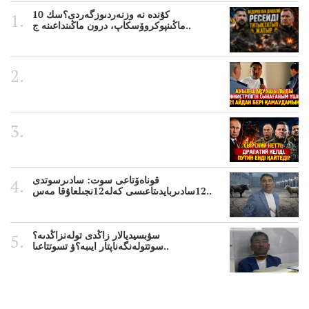
10 كۇندە نە وزنەردىوزگەردى؟سك
ماڭىنپوكروۆسكاپ، درون ماڭىنداعىنە ج..
قوناەۆتاعى سوت: سادىرسوتدى
12سادىربايدىتاعىسى كەلە12نجىلعاۇقا مەس..
سۋبسيديالار زاڭدى تولەنزاڭدىە؟
سوتتولەنگەناپتار ايىبە؟ۋ تسوتتاعىا..