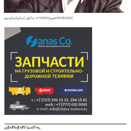
بەكتۇر ايماۋىايماۋىتوۆ: e-historyفوتوehistorykz/
رەداكتسيا تاڭداۋىتاڭداۋى