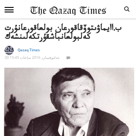
ب.اايماۋىتوۆقاقورعان بولعاقورعانۇرت
كەلبولعانباشقۇرتكەلىنشەك
Qazaq Times
30 جەلتوقسان, 2016 ساعات 15:45