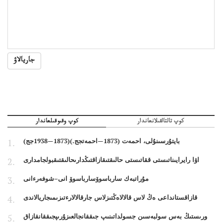
جاريالاۋ
كوپ تالتالقىلانعاندار
كوپ وقىوقىلعاندار
بايتۇرسىنۇلى، احمەت (1873—احمەتجج.)(1873—1938جج)
اۋا رايرايىناتىستى ققاتىستى حالىقتىقازاقتىڭدارىحالىقتىقبولجامدارى
مۇراتبەك سارباسوۆسارباسوۆ انى–شوفەرءانى
قازاقستانداعى ەڭ لاس قالالاەڭتىزلاس جارقالالارءتىزىمىجاريالاندى
ورىستىڭ بەس سولبەسىن جسولداتىنىپ جىققانجالعىزۇرىپجىققانقازاق