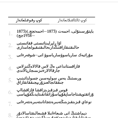
كوپ تالتالقىلانعاندار
كوپ وقىوقىلعاندار
بايتۇرسىنۇلى، احمەت (1873—احمەتجج.)(1873
—1938جج)
اۋا رايرايىناتىستى ققاتىستى
حالىقتىقازاقتىڭدارىحالىقتىقبولجامدارى
مۇراتبەك سارباسوۆسارباسوۆ انى–شوفەرءانى
قازاقستانداعى ەڭ لاس قالالاەڭتىزلاس
جارقالالارءتىزىمىجاريالاندى
ورىستىڭ بەس سولبەسىن جسولداتىنىپ
جىققانجالعىزۇرىپجىققانقازاق
قوس قىزقىزىنزاقشا قازاقشااپ
ۇزاتقتويقىتاجاساپقۇپياسۇزاتقانقىتايدىڭقۇپياسى
نوعاي قىزىنقىزىنىڭتەبىرەنتجانانىتەبىرەنتەرءانى
ديماشتىڭ انى شىعاءانىلا قشىعالىقتاسالادۇر
سقىتايلىقتاردىۆيدەو)ءدۇرسىلكىندىردى(ۆيدەو)