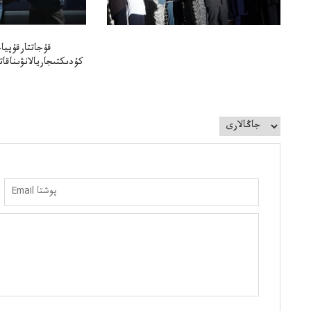
قۇجاتتارقۇپياج
كۇدىكتىجاريالانۋىناقا