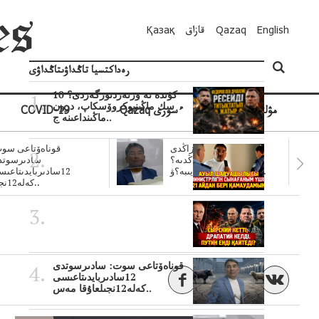
English
Qazaq
قازاق
Қазақ
رەداكتسيا تاڭداۋىتاڭداۋى
10 كۇندە نە وزنەردىوزگەردى؟
سك ماڭىنپوكروۆسكاپ، درون
مۋلتيمەديا
Qazaq ءسوزى
COVID-19
ماڭىنداعىنە ج..
سۋبسيديالار زاڭدى
قوناەۆتاعى سوت
تولەنزاڭدىە؟
سادىرسوتد
سوتتولەنگەناپتار ايىبە؟ۋ..
12سادىربايدىتاعى
كەلە12نجى..
قوناەۆتاعى سوت: سادىرسوتدى
12سادىربايدىتاعىسى
كەلە12نجىلعاۇقا مەس..