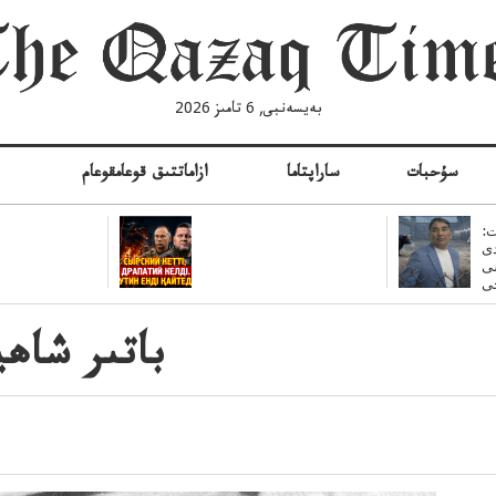
بەيسەنبى, 6 تامىز 2026
سۇحبات
ساراپتاما
ازاماتتىق قوعامقوعام
ە
:
ى
سى
باتىر شاھ