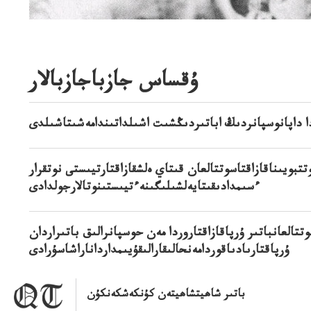
ۇقساس جازباجازبالار
ا داپانوسپانردىڭ اباتىردىڭشىت اشىلداتىندامەشىتاشىلدى
تتبويىناقازاقتاسوتتالعان قىتاي ەلشقازاقتارتيىستى نوتقرار
ءسىمدادىقىتايەلشىلىگىنەءتيىستىنوتالارجولدادى
وتتالعانباتىر ۇرپاقازاقتاروردا مەن حوسپانرالىق باتىراردان
ۇرپاقتارىادىاقوردامەنحالىقارالىقۇيىمدارداناراشاسۇرادى
باتىر شاھيتشاھيتەن كۇنكەشكەنكۇن