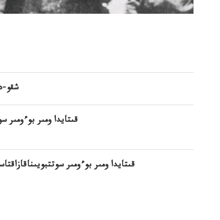
شقو-د
قىتايدا ومىر بوءومىر سو
قىتايدا ومىر بوءومىر سوتتبويىناقازاقتاس