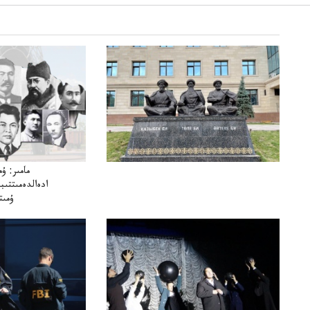
ادەالدەمىتتىب
ۇمىت