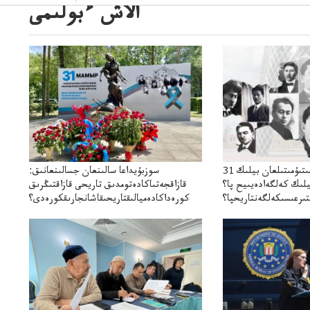
الاش ءبولىمى
31 مامىر: ۇمىتىۇمىتىلعان بيلىك
سوزبۇيداعا سالىنعان جسالىنعانىق:
يلىك كەلگەادەيىيح پا؟
قازاقجەتىاكادەتومدىق تاريحى قازاقتىڭرىق
تىرعىسىكەلگەنتاريحپا؟
كورەداكادەميالىقتاريحىقاشانجارىقكورەدى؟