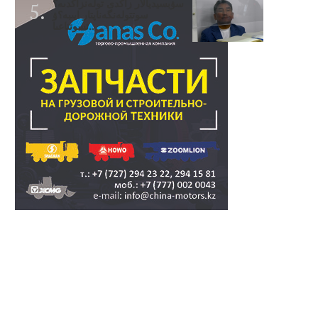
سۋبسيديالار زاڭدى تولەنزاڭدىە؟
سوتتولەنگەناپتار ايىبە؟ۋ
تسوتتاعىا..