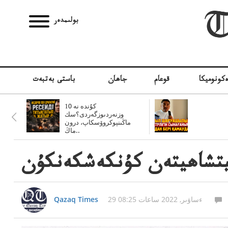
بولىمدەر
كونوميكا
قوعام
جاھان
باستى بەتبەت
10 كۇندە نە
وزنەردىوزگەردى؟سك
ماڭىنپوكروۆسكاپ، درون
ماڭ..
يتشاھيتەن كۇنكەشكەنكۇن
29 ءساۋىر, 2022 ساعات 08:25
Qazaq Times