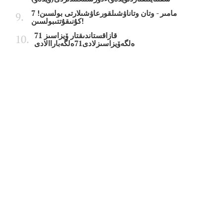
7 مامىر - وتان وتاناۋشىلقورعاۋشىلارتى بولسىن!
كۇنىقۇتتىبولسىن!
قازاقستاندىقتار ۆيزاسىز 71
ەلگەۆيزاسىزلادى71ەلگەباراالادى