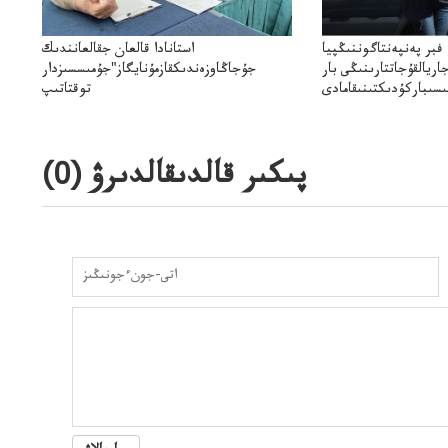
فبر پەنپەنتاگوننىڭپيا
استانادا قالعان جقالعانندىك
اريالقۇجاتتارىنىڭى بار
جۇجاڭاوزەندىكقازمۇنايگاز"جۇمىسسىزدار
تىسىباركۇدىكتىنىقامادى
توقتاتىپ
تا"قازمۇنايگاز"كەلىسسوزدىتوقتاتىپتاستادىدەيدى
پىكىر قالدىقالدىرۋ (
0
)