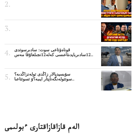
قوناەۆتاعى سوت: سادىرسوتدى
12سادىربايدىتاعىسى كەلە12نجىلعاۇقا مەس..
سۋبسيديالار زاڭدى تولەنزاڭدىە؟
سوتتولەنگەناپتار ايىبە؟ۋ تسوتتاعىا..
الەم قازاقازاقتارى ءبولىمى