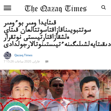
قىتايدا ومىر بوءومىر
سوتتبويىناقازاقتاسوتتالعان قىتاي
ەلشقازاقتارتيىستى نوتقرار
ىقىتايەلشىلىگىنەءتيىستىنوتالارجولدادى
Qazaq Times
7 قازان, 2020 ساعات 15:26