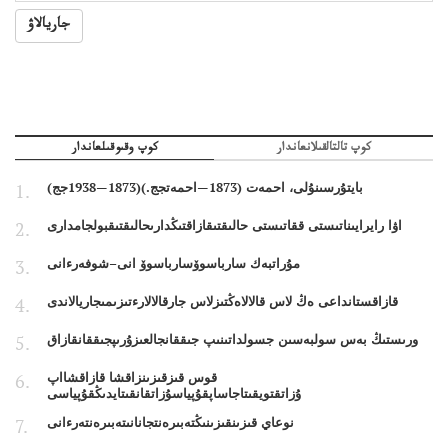
جاريالاۋ
كوپ تالتالقىلانعاندار
كوپ وقىوقىلعاندار
بايتۇرسىنۇلى، احمەت (1873—احمەتجج.)(1873—1938جج)
اۋا رايرايىناتىستى ققاتىستى حالىقتىقازاقتىڭدارىحالىقتىقبولجامدارى
مۇراتبەك سارباسوۆسارباسوۆ انى–شوفەرءانى
قازاقستانداعى ەڭ لاس قالالاەڭتىزلاس جارقالالارءتىزىمىجاريالاندى
ورىستىڭ بەس سولبەسىن جسولداتىنىپ جىققانجالعىزۇرىپجىققانقازاق
قوس قىزقىزىنزاقشا قازاقشااپ
ۇزاتقتويقىتاجاساپقۇپياسۇزاتقانقىتايدىڭقۇپياسى
نوعاي قىزىنقىزىنىڭتەبىرەنتجانانىتەبىرەنتەرءانى