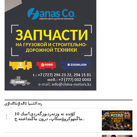
رەداكتسيا تاڭداۋىتاڭداۋى
10 كۇندە نە وزنەردىوزگەردى؟سك
ماڭىنپوكروۆسكاپ، درون ماڭىنداعىنە ج..