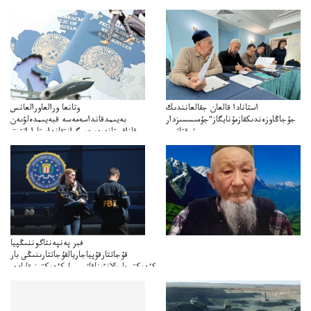
استانادا قالعان جقالعانندىك
وتانعا ورالعاورالعانس
جۇجاڭاوزەندىكقازمۇنايگاز"جۇمىسسىزدار
بەيىمدقانداسەمەسە قبەيىمدەلۋىەن
توقتاتىپ
قازاقستانەمەسەميگرانتقانداستاراراتتىق
ازمۇنايگاز"كەلىسسوزدىتوقتاتىپتاستادىدەيدى
قومەنۋ جاقازاقستانداعى بەيىمدەۋدىڭ
مميگرانتتاردىياسىاقپاراتتىققولداۋجانەالەۋمەتتىكبەيىمدەۋدىڭمەدياستراتەگياسى
فبر پەنپەنتاگوننىڭپيا
قۇجاتتارقۇپياجاريالقۇجاتتارىنىڭى بار
كۇدىكتىجاريالانۋىناقاتىسىباركۇدىكتىنىقامادى