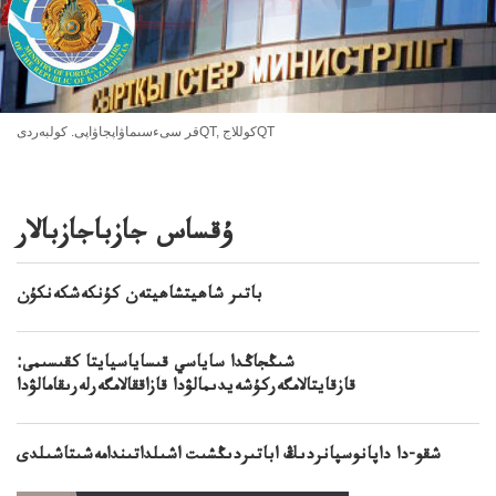
قر سىءسىماۋاپجاۋاپى. كولبەردىQT, كوللاجQT
ۇقساس جازباجازبالار
باتىر شاھيتشاھيتەن كۇنكەشكەنكۇن
شىڭجاڭدا ساياسي قىساياسيايتا كقىسىمى:
قازقايتالامگەركۇشەيدىمالۋدا قازاققالامگەرلەرىقامالۋدا
شقو-دا داپانوسپانردىڭ اباتىردىڭشىت اشىلداتىندامەشىتاشىلدى