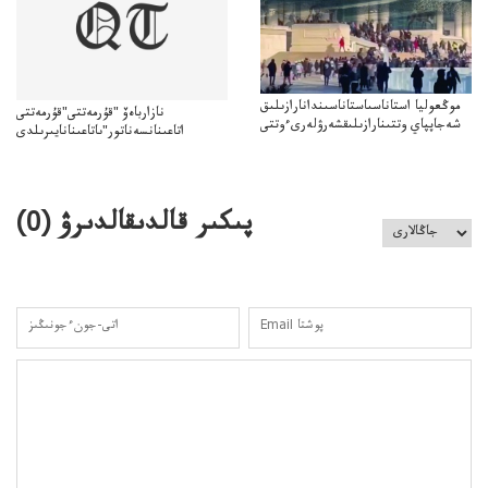
موڭعوليا استاناسىاستاناسىندانارازىلىق
نازارباەۆ "قۇرمەتتى"قۇرمەتتى
شەجاپپاي وتتىنارازىلىقشەرۋلەرىءوتتى
اتاعىنانسەناتور"ىاتاعىنانايىرىلدى
پىكىر قالدىقالدىرۋ (
0
)