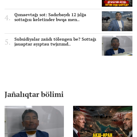
Qonaevtağı sot: Sadırbaydı 12 jılğa
sottağısı keletinder bwqa men..
Subsidiyalar zañdı tölengen be? Sottağı
jauaptar ayıptau twjırımd..
Jañalıqtar bölimi