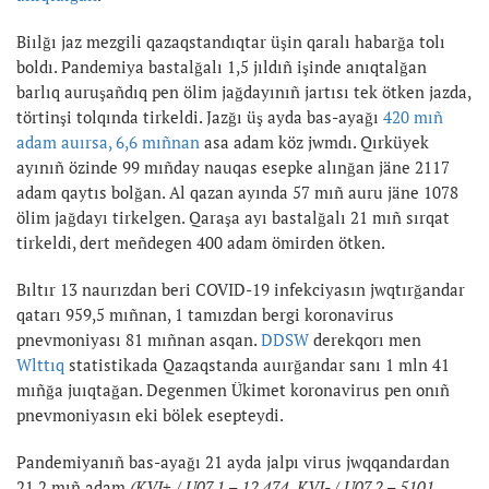
Biılğı jaz mezgili qazaqstandıqtar üşin qaralı habarğa tolı
boldı. Pandemiya bastalğalı 1,5 jıldıñ işinde anıqtalğan
barlıq auruşañdıq pen ölim jağdayınıñ jartısı tek ötken jazda,
törtinşi tolqında tirkeldi. Jazğı üş ayda bas-ayağı
420 mıñ
adam auırsa, 6,6 mıñnan
asa adam köz jwmdı. Qırküyek
ayınıñ özinde 99 mıñday nauqas esepke alınğan jäne 2117
adam qaytıs bolğan. Al qazan ayında 57 mıñ auru jäne 1078
ölim jağdayı tirkelgen. Qaraşa ayı bastalğalı 21 mıñ sırqat
tirkeldi, dert meñdegen 400 adam ömirden ötken.
Bıltır 13 naurızdan beri COVID-19 infekciyasın jwqtırğandar
qatarı 959,5 mıñnan, 1 tamızdan bergi koronavirus
pnevmoniyası 81 mıñnan asqan.
DDSW
derekqorı men
Wlttıq
statistikada Qazaqstanda auırğandar sanı 1 mln 41
mıñğa juıqtağan. Degenmen Ükimet koronavirus pen onıñ
pnevmoniyasın eki bölek esepteydi.
Pandemiyanıñ bas-ayağı 21 ayda jalpı virus jwqqandardan
21,2 mıñ adam
(KVI+ / U07.1 – 12 474, KVI- / U07.2 – 5101,