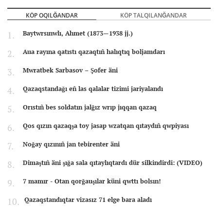
KÖP OQILĞANDAR
KÖP TALQILANĞANDAR
Baytwrsınwlı, Ahmet (1873—1938 jj.)
Aua rayına qatıstı qazaqtıñ halıqtıq boljamdarı
Mwratbek Sarbasov – Şofer äni
Qazaqstandağı eñ las qalalar tizimi jariyalandı
Orıstıñ bes soldatın jalğız wrıp jıqqan qazaq
Qos qızın qazaqşa toy jasap wzatqan qıtaydıñ qwpiyası
Noğay qızınıñ jan tebirenter äni
Dimaştıñ äni şığa sala qıtaylıqtardı dür silkindirdi: (VIDEO)
7 mamır - Otan qorğauşılar küni qwttı bolsın!
Qazaqstandıqtar vizasız 71 elge bara aladı