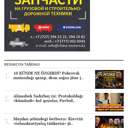
REDAKCIYA TAÑDAUI
10 KÜNDE NE ÖZGERDİ? Pokrovsk
mañındağı qasap, dron soğısı jäne j..
Almasbek Sadırbay isi: Protokoldağı
«kümändi» kol qoyular, Pavlod..
Maydan şebindegi betbwrıs: Kievtiñ
«tehnokratiyalıq töñkerisi» jä..