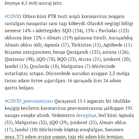
boyınşa 4,5 mıñ)
auırıp jatır.
#COVID
Ötken küni PTR testi arqılı koronavirus jwqqanı
rastalğan nauqastar sanı tağı köbeydi. Olardıñ negizgi böligi
nemese 14%-ı ädettegidey SQO (134), 13%-ı Pavlodar (123)
oblısına jäne 12%-ı Almatı (119) qalasına tiesili. Auruşañdıq
Almatı oblısı (60), Aqmola (57), Türkistan (15), Aqtöbede (11)
birşama azayğanımen, basqa Qarağandı (135), astana (126),
Qostanay (98), ŞQO (78), BQO (23), Atırau (21), Şımkent (20),
Jambıl (13), Qızılorda (18), Mañğıstau (7) öñirlerinde
aytarlıqtay artqan. Düysenbide aurudan ayıqqan 2,3 mıñğa
tayau adam üyine şığarılğan. 16 qaraşada jiını 24 adam
qaytıs bolğan.
#COVID_pnevmoniyası
Qaraşanıñ 15-i aqparatı bir täulikke
keşigip beriletin koronavirus pnevmoniyasına şaldıqqan 195
nauqas esepke alındı. Vedomstvo
dereginşe
, bwl küni Aqmola
(35), Mañğıstau (32), ŞQO (29), Şımkent (25), Almatı oblısı
(17), Jambıl (10) öñirlerinde köptep anıqtalğan. Sonımen
qosa, 375 adam ayığıp şıqqan, tağı eki adam köz jwmğan.