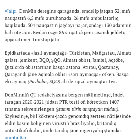
#Jalpı
DenMin deregine qarağanda, emdelip jatqan 32, mıñ
nauqastıñ 6,5 mıñı auruhanada, 26 mıñı ambulatorlıq
baqılauda. 504 nauqastıñ jağdayı naşar, ondağı 130 adamnıñ
häli öte auır. Bwdan özge 86 sırqat ökpeni jasandı jeldetu
apparatımen tınıstap jatır.
Epidkartada «jasıl aymaqtağı» Türkistan, Mañğıstau, Almatı
qalası, Şımkent, BQO, ŞQO, Almatı oblısı, Jambıl, Aqtöbe,
Qızılorda oblıstarınan basqa astana, Atırau, Qostanay,
Qarağandı jäne Aqmola oblısı «sarı aymaqqa» ötken. Basqa
eki aymaq
(Pavlodar, SQO)
äli de «qızıl aymaqta» twr.
DenMinniñ QT redakciyasına bergen mälimetinşe, indet
tarağan 2020-2021 jıldarı PTR testi oñ körsetken 1407
sınama sekvenirlengen
(ştamm türin anıqtaytın taldau)
.
Säykesinşe, biıl köktem-jazda genomdıq zertteu nätijesinde
eldiñ basım böliginen virustıñ braziliyalıq, britandıq,
oñtüstikafrikalıq, ündistandıq jäne nigeriyalıq ştamdarı
anıqtalğan
.