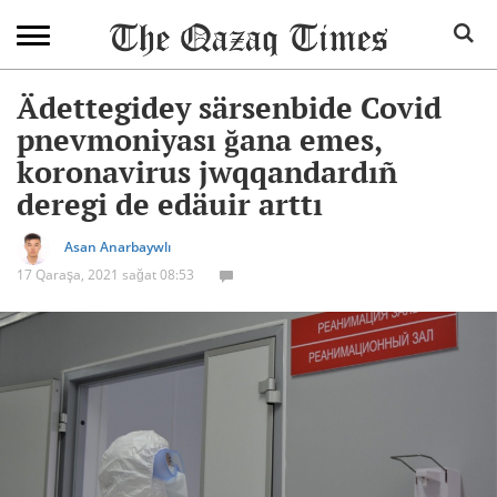
Ädettegidey särsenbide Covid
pnevmoniyası ğana emes,
koronavirus jwqqandardıñ
deregi de edäuir arttı
Asan Anarbaywlı
17 Qaraşa, 2021 sağat 08:53