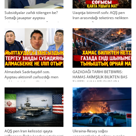
Subsidiyalar zañdı tölengen be?
Uaqıtşa bitimniñ soñı: AQŞ pen
Sottağı jauaptar ayıptau
Iran arasındağı teketires nelikten
twjırımdarın qayta qarauğa negiz
qayta uşıqtı?
bola ala ma?
Almasbek Sadırbaydıñ sotı.
GAZADAĞI TARIHI BETBWRIS:
Ayıptau aktisiniñ zañsızdığı men
HAMAS ÄKİMŞİLİK BILİKTEN BAS
qoldan ösirilgen milliondar
TARTTI. AYMAQTI ENDİ KİM
BASQARADI?
AQŞ pen Iran kelissözi qayta
Ukraina-Resey soğısı