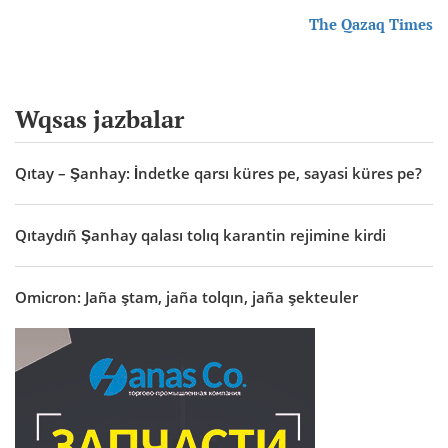
The Qazaq Times
Wqsas jazbalar
Qıtay – Şanhay: İndetke qarsı küres pe, sayasi küres pe?
Qıtaydıñ Şanhay qalası tolıq karantin rejimine kirdi
Omicron: Jaña ştam, jaña tolqın, jaña şekteuler