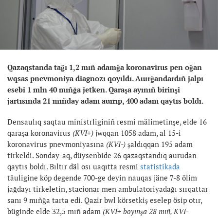
Qazaqstanda tağı 1,2 mıñ adamğa koronavirus pen oğan
wqsas pnevmoniya diagnozı qoyıldı. Auırğandardıñ jalpı
esebi 1 mln 40 mıñğa jetken.
Qaraşa ayınıñ birinşi
jartısında 21 mıñday adam auırıp, 400 adam qaytıs boldı.
Densaulıq saqtau ministrliginiñ resmi mälimetinşe, elde 16
qaraşa koronavirus
(KVI+)
jwqqan 1058 adam, al 15-i
koronavirus pnevmoniyasına
(KVI-)
şaldıqqan 195 adam
tirkeldi. Sonday-aq, düysenbide 26 qazaqstandıq aurudan
qaytıs boldı. Bıltır däl osı uaqıtta resmi
statistikada
täuligine köp degende 700-ge deyin nauqas jäne 7-8 ölim
jağdayı tirkeletin, stacionar men ambulatoriyadağı sırqattar
sanı 9 mıñğa tarta edi. Qazir bwl körsetkiş eselep ösip otır,
büginde elde 32,5 mıñ adam
(KVI+ boyınşa 28 mıñ, KVI-