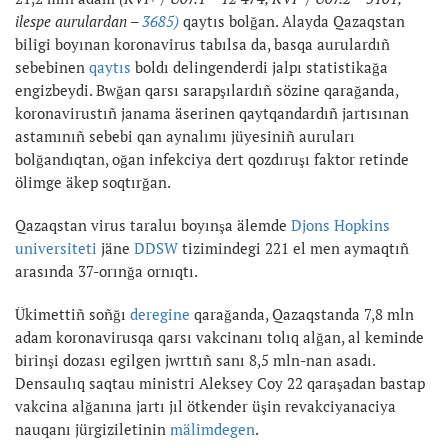
ilespe aurulardan –
3685)
qaytıs bolğan. Alayda Qazaqstan
biligi boyınan koronavirus tabılsa da, basqa aurulardıñ
sebebinen
qaytıs
boldı delingenderdi jalpı statistikağa
engizbeydi. Bwğan qarsı sarapşılardıñ sözine qarağanda,
koronavirustıñ janama äserinen qaytqandardıñ jartısınan
astamınıñ sebebi qan aynalımı jüyesiniñ auruları
bolğandıqtan, oğan infekciya dert qozdıruşı faktor retinde
ölimge äkep soqtırğan.
Qazaqstan virus taraluı boyınşa älemde
Djons Hopkins
universiteti
jäne
DDSW
tizimindegi 221 el men aymaqtıñ
arasında 37-orınğa ornıqtı.
Ükimettiñ soñğı
deregine
qarağanda, Qazaqstanda 7,8 mln
adam koronavirusqa qarsı vakcinanı tolıq alğan, al keminde
birinşi dozası egilgen jwrttıñ sanı 8,5 mln-nan asadı.
Densaulıq saqtau ministri Aleksey Coy 22 qaraşadan bastap
vakcina alğanına jartı jıl ötkender üşin revakciyanaciya
nauqanı jürgiziletinin
mälimdegen
.