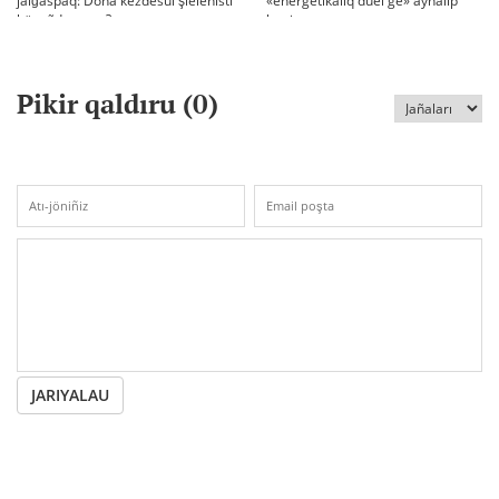
jalğaspaq: Doha kezdesui şielenisti
«energetikalıq duel'ge» aynalıp
bäseñdete me?
ketti
Pikir qaldıru (
0
)
JARIYALAU