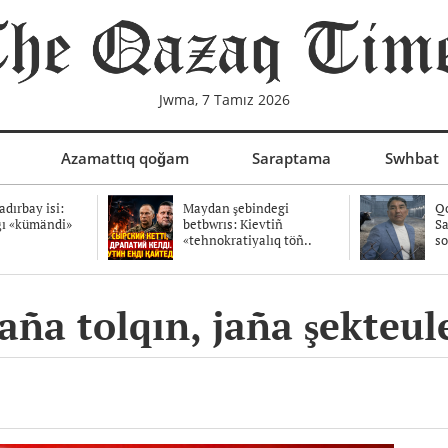
Jwma, 7 Tamız 2026
Azamattıq qoğam
Saraptama
Swhbat
dırbay isi:
Maydan şebindegi
Qo
ğı «kümändi»
betbwrıs: Kievtiñ
Sa
«tehnokratiyalıq töñ..
so
aña tolqın, jaña şekteul