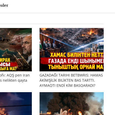
euler
oñı: AQŞ pen Iran
GAZADAĞI TARIHI BETBWRIS: HAMAS
s nelikten qayta
ÄKİMŞİLİK BILİKTEN BAS TARTTI.
AYMAQTI ENDİ KİM BASQARADI?