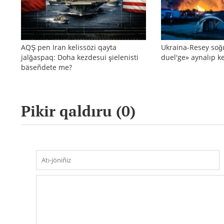
AQŞ pen Iran kelissözi qayta
Ukraina-Resey soğı
jalğaspaq: Doha kezdesui şielenisti
duel'ge» aynalıp ke
bäseñdete me?
Pikir qaldıru (
0
)