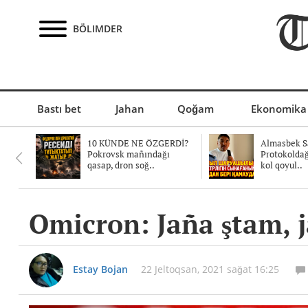
BÖLIMDER
Bastı bet
Jahan
Qoğam
Ekonomika
10 KÜNDE NE ÖZGERDİ?
Almasbek Sa
Pokrovsk mañındağı
Protokolda
qasap, dron soğ..
kol qoyul..
Omicron: Jaña ştam, j
Estay Bojan
22 Jeltoqsan, 2021 sağat 16:25