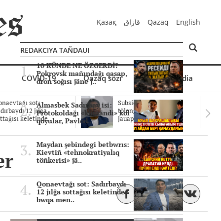
Қазақ
قازاق
Qazaq
English
REDAKCIYA TAÑDAUI
10 KÜNDE NE ÖZGERDİ?
Pokrovsk mañındağı qasap,
COVID-19
Qazaq sözi
Mul'timedia
dron soğısı jäne j..
naevtağı sot:
Subsidiyalar zañdı
Almasbek Sadırbay isi:
dırbaydı 12 jılğa
tölengen be? Sottağı
Protokoldağı «kümändi» kol
ttağısı keletinde..
jauaptar ayıpta..
qoyular, Pavlod..
Maydan şebindegi betbwrıs:
er
Kievtiñ «tehnokratiyalıq
töñkerisi» jä..
Qonaevtağı sot: Sadırbaydı
12 jılğa sottağısı keletinder
bwqa men..