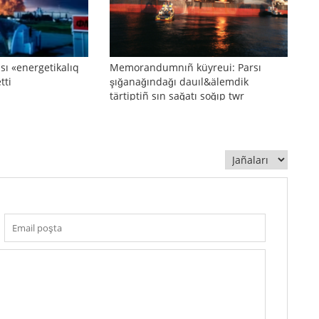
sı «energetikalıq
Memorandumnıñ küyreui: Parsı
tti
şığanağındağı dauıl&älemdik
tärtiptiñ sın sağatı soğıp twr