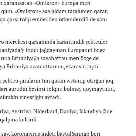
oğan qaramastan «Omikron» Europa men
qiını, «Omikron» asa jıldam taralumen qatar,
qa qarsı tolqı emdeuden ötkenderdiñ de sanı
vo merekesi qarsañında karantindik şekteuler
taniyadağı indet jağdayınan Europanıñ özge
tarına Britaniyağa sayahattau men özge de
ya Britaniya azamattarına şekarasın japtı.
şekteu şaraların tım qatañ wstanıp otırğan joq.
ı aurudıñ besinşi tolqını bolmay qoymaytının,
 mümkin emestigin aytadı.
iya, Avstriya, Niderland, Daniya, Islandiya jäne
qalpına keltirdi.
say, koronavirus indeti bastalğannan beri