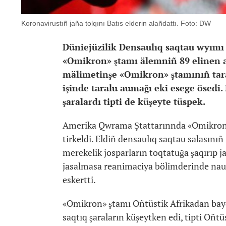
Koronavirustıñ jaña tolqını Batıs elderin alañdattı. Foto: DW
Düniejüzilik Densaulıq saqtau wyımı
«Omikron» ştamı älemniñ 89 elinen 
mälimetinşe «Omikron» ştamınıñ taral
işinde taralu aumağı eki esege ösedi.
şaralardı tipti de küşeyte tüspek.
Amerika Qwrama Ştattarınnda «Omikron» 
tirkeldi. Eldiñ densaulıq saqtau salası
merekelik josparların toqtatuğa şaqırıp ja
jasalmasa reanimaciya bölimderinde nau
eskertti.
«Omikron» ştamı Oñtüstik Afrikadan bay
saqtıq şaraların küşeytken edi, tipti Oñtü