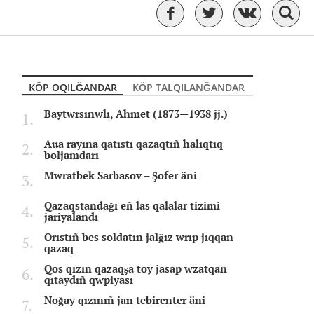
KÖP OQILĞANDAR
KÖP TALQILANĞANDAR
Baytwrsınwlı, Ahmet (1873—1938 jj.)
Aua rayına qatıstı qazaqtıñ halıqtıq
boljamdarı
Mwratbek Sarbasov – Şofer äni
Qazaqstandağı eñ las qalalar tizimi
jariyalandı
Orıstıñ bes soldatın jalğız wrıp jıqqan
qazaq
Qos qızın qazaqşa toy jasap wzatqan
qıtaydıñ qwpiyası
Noğay qızınıñ jan tebirenter äni