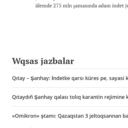
älemde 275 mln şamasında adam indet jwq
Wqsas jazbalar
Qıtay – Şanhay: İndetke qarsı küres pe, sayasi 
Qıtaydıñ Şanhay qalası tolıq karantin rejimine k
«Omikron» ştamı: Qazaqstan 3 jeltoqsannan ba