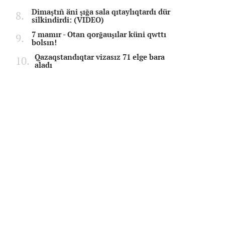
Dimaştıñ äni şığa sala qıtaylıqtardı dür
silkindirdi: (VIDEO)
7 mamır - Otan qorğauşılar küni qwttı
bolsın!
Qazaqstandıqtar vizasız 71 elge bara
aladı