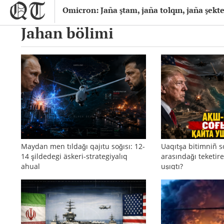
Omicron: Jaña ştam, jaña tolqın, jaña şekt
Jahan bölimi
Maydan men tıldağı qajıtu soğısı: 12-
Uaqıtşa bitimniñ s
14 şildedegi äskeri-strategiyalıq
arasındağı teketire
ahual
uşıqtı?