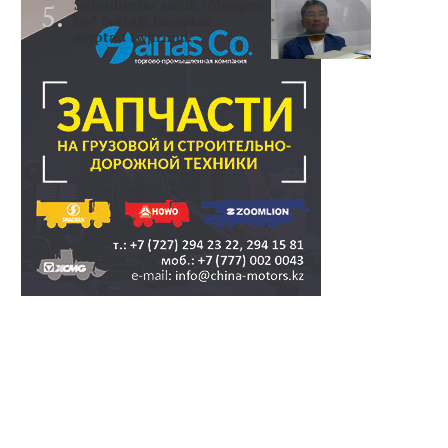
Subsidiyalar zañdı tölengen
be? Sottağı jauaptar
ayıptau twjırımd..