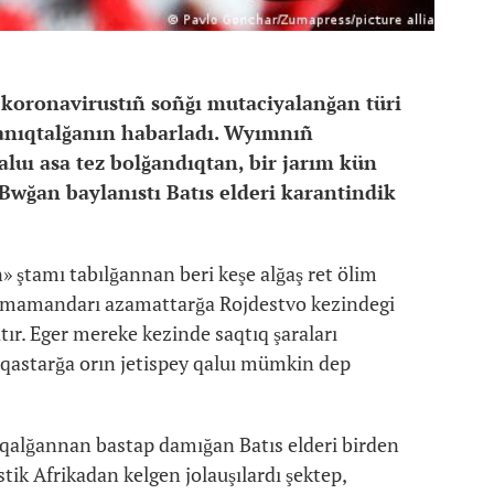
 koronavirustıñ soñğı mutaciyalanğan türi
anıqtalğanın habarladı. Wyımnıñ
uı asa tez bolğandıqtan, bir jarım kün
 Bwğan baylanıstı Batıs elderi karantindik
ştamı tabılğannan beri keşe alğaş ret ölim
nıñ mamandarı azamattarğa Rojdestvo kezindegi
tır. Eger mereke kezinde saqtıq şaraları
qastarğa orın jetispey qaluı mümkin dep
qalğannan bastap damığan Batıs elderi birden
stik Afrikadan kelgen jolauşılardı şektep,