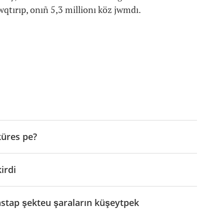
tırıp, onıñ 5,3 millionı köz jwmdı.
küres pe?
irdi
stap şekteu şaraların küşeytpek