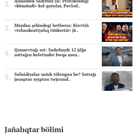
Almasbek Sadırbay isi: Protokoldağı
«kümändi» kol qoyular, Pavlod..
Maydan şebindegi betbwrıs: Kievtiñ
«tehnokratiyalıq töñkerisi» jä..
Qonaevtağı sot: Sadırbaydı 12 jılğa
sottağısı keletinder bwqa men..
Subsidiyalar zañdı tölengen be? Sottağı
jauaptar ayıptau twjırımd..
Jañalıqtar bölimi