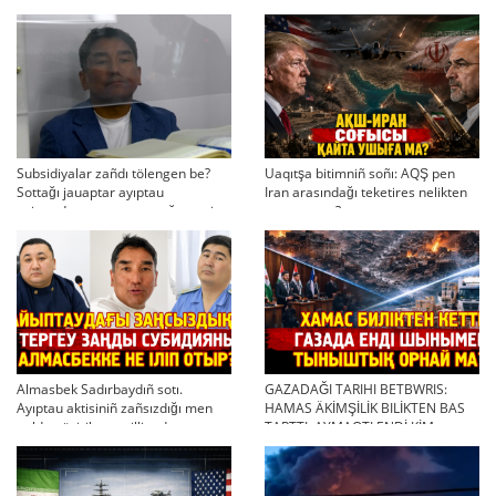
Subsidiyalar zañdı tölengen be?
Uaqıtşa bitimniñ soñı: AQŞ pen
Sottağı jauaptar ayıptau
Iran arasındağı teketires nelikten
twjırımdarın qayta qarauğa negiz
qayta uşıqtı?
bola ala ma?
Almasbek Sadırbaydıñ sotı.
GAZADAĞI TARIHI BETBWRIS:
Ayıptau aktisiniñ zañsızdığı men
HAMAS ÄKİMŞİLİK BILİKTEN BAS
qoldan ösirilgen milliondar
TARTTI. AYMAQTI ENDİ KİM
BASQARADI?