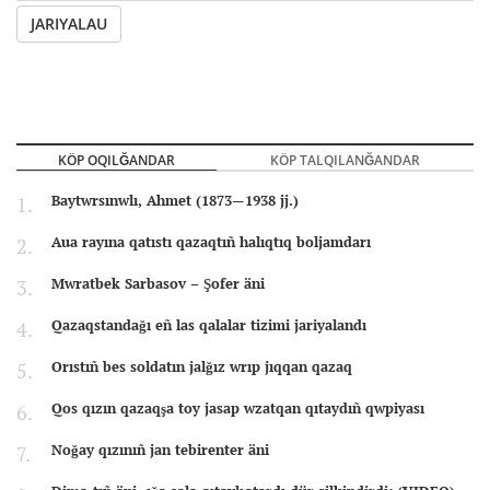
JARIYALAU
KÖP OQILĞANDAR
KÖP TALQILANĞANDAR
Baytwrsınwlı, Ahmet (1873—1938 jj.)
Aua rayına qatıstı qazaqtıñ halıqtıq boljamdarı
Mwratbek Sarbasov – Şofer äni
Qazaqstandağı eñ las qalalar tizimi jariyalandı
Orıstıñ bes soldatın jalğız wrıp jıqqan qazaq
Qos qızın qazaqşa toy jasap wzatqan qıtaydıñ qwpiyası
Noğay qızınıñ jan tebirenter äni