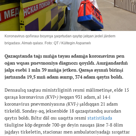
Koronavirus qoñırauı boyınşa şaqırtudan qaytıp jatqan jedel järdem
brigadası. Almatı qalası. Foto: QT / Kültegin Aspanwlı
Qazaqstanda tağı mıñğa tayau adamğa koronavirus pen
oğan wqsas pnevmoniya diagnozı qoyıldı. Auırğandardıñ
jalpı esebi 1 mln 39 mıñğa jetken.
Qaraşa ayınıñ birinşi
jartısında 19,5 mıñ adam auırıp, 374 adam qaytıs boldı.
Densaulıq saqtau ministrliginiñ resmi mälimetinşe, elde 15
qaraşa koronavirus
(KVI+)
jwqqan 931 adam, al 14-i
koronavirus pnevmoniyasına
(KVI-)
şaldıqqan 21 adam
tirkeldi. Sonday-aq, jeksenbide 18 qazaqstandıq aurudan
qaytıs boldı. Bıltır däl osı uaqıtta resmi
statistikada
täuligine köp degende 700-ge deyin nauqas jäne 7-8 ölim
jağdayı tirkeletin, stacionar men ambulatoriyadağı sırqattar