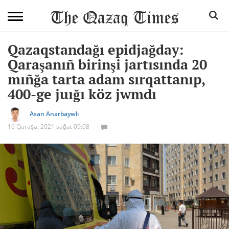
Qazaqstandağı epidjağday:
Qaraşanıñ birinşi jartısında 20
mıñğa tarta adam sırqattanıp,
400-ge juığı köz jwmdı
Asan Anarbaywlı
16 Qaraşa, 2021 sağat 09:08