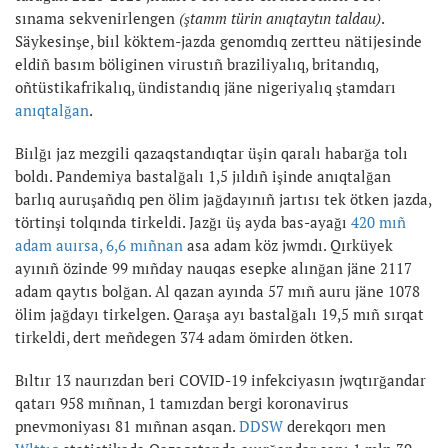
sınama sekvenirlengen
(ştamm türin anıqtaytın taldau)
.
Säykesinşe, biıl köktem-jazda genomdıq zertteu nätijesinde
eldiñ basım böliginen virustıñ braziliyalıq, britandıq,
oñtüstikafrikalıq, ündistandıq jäne nigeriyalıq ştamdarı
anıqtalğan
.
Biılğı jaz mezgili qazaqstandıqtar üşin qaralı habarğa tolı
boldı. Pandemiya bastalğalı 1,5 jıldıñ işinde anıqtalğan
barlıq auruşañdıq pen ölim jağdayınıñ jartısı tek ötken jazda,
törtinşi tolqında tirkeldi. Jazğı üş ayda bas-ayağı
420 mıñ
adam auırsa, 6,6 mıñnan
asa adam köz jwmdı. Qırküyek
ayınıñ özinde 99 mıñday nauqas esepke alınğan jäne 2117
adam qaytıs bolğan. Al qazan ayında 57 mıñ auru jäne 1078
ölim jağdayı tirkelgen. Qaraşa ayı bastalğalı 19,5 mıñ sırqat
tirkeldi, dert meñdegen 374 adam ömirden ötken.
Bıltır 13 naurızdan beri COVID-19 infekciyasın jwqtırğandar
qatarı 958 mıñnan, 1 tamızdan bergi koronavirus
pnevmoniyası 81 mıñnan asqan.
DDSW
derekqorı men