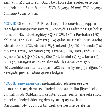
sanı 9 mıñğa tarta edi. Qazir bwl körsetkiş eselep ösip otır,
büginde elde 34 mıñ adam
(KVI+ boyınşa 29 mıñ, KVI- boyınşa
5 mıñday)
auırıp jatır.
#COVID
Ötken küni PTR testi arqılı koronavirus jwqqanı
rastalğan nauqastar sanı tağı köbeydi. Olardıñ negizgi böligi
nemese 14%-ı ädettegidey SQO (129), 13%-ı Pavlodar (120)
oblısına jäne 12%-ı Almatı (114) qalasına tiesili. Auruşañdıq
Almatı oblısı (72), Atırau (19), Şımkent (18), Türkistanda (16)
birşama artsa, Qostanay (79), astana (110), Qarağandı (105),
Aqmola (67), ŞQO (42), Aqtöbe (14), Jambıl (9), Qızılorda (7),
BQO (7), Mañğıstau (3) öñirlerinde birşama kemigen.
Düysenbide aurudan ayıqqan 1503 adam üyine şığarılğan. 14
qaraşada jiını 16 adam qaytıs bolğan.
#COVID_pnevmoniyası
mehanikalıq ädispen esepke
alınatındıqtan, demalıs künderi medstatistika jüyesi tolıq
qamtılmaydı. Saldarınan keyster qatarı senbi jäne jeksenbi,
mereke künderi ädettegiden aytarlıqtay az tirkeledi.
Qaraşanıñ 14-i aqparatı bir täulikke keşigip beriletin