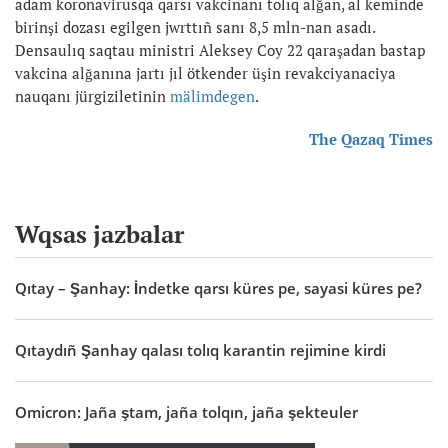
adam koronavirusqa qarsı vakcinanı tolıq alğan, al keminde
birinşi dozası egilgen jwrttıñ sanı 8,5 mln-nan asadı.
Densaulıq saqtau ministri Aleksey Coy 22 qaraşadan bastap
vakcina alğanına jartı jıl ötkender üşin revakciyanaciya
nauqanı jürgiziletinin
mälimdegen
.
The Qazaq Times
Wqsas jazbalar
Qıtay – Şanhay: İndetke qarsı küres pe, sayasi küres pe?
Qıtaydıñ Şanhay qalası tolıq karantin rejimine kirdi
Omicron: Jaña ştam, jaña tolqın, jaña şekteuler