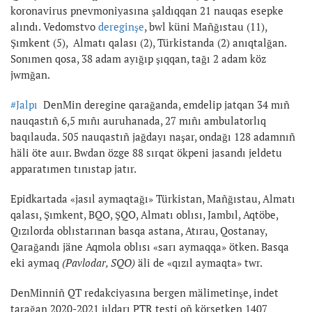
koronavirus pnevmoniyasına şaldıqqan 21 nauqas esepke
alındı. Vedomstvo
dereginşe
, bwl küni Mañğıstau (11),
Şımkent (5), Almatı qalası (2), Türkistanda (2) anıqtalğan.
Sonımen qosa, 38 adam ayığıp şıqqan, tağı 2 adam köz
jwmğan.
#Jalpı
DenMin deregine qarağanda, emdelip jatqan 34 mıñ
nauqastıñ 6,5 mıñı auruhanada, 27 mıñı ambulatorlıq
baqılauda. 505 nauqastıñ jağdayı naşar, ondağı 128 adamnıñ
häli öte auır. Bwdan özge 88 sırqat ökpeni jasandı jeldetu
apparatımen tınıstap jatır.
Epidkartada «jasıl aymaqtağı» Türkistan, Mañğıstau, Almatı
qalası, Şımkent, BQO, ŞQO, Almatı oblısı, Jambıl, Aqtöbe,
Qızılorda oblıstarınan basqa astana, Atırau, Qostanay,
Qarağandı jäne Aqmola oblısı «sarı aymaqqa» ötken. Basqa
eki aymaq
(Pavlodar, SQO)
äli de «qızıl aymaqta» twr.
DenMinniñ QT redakciyasına bergen mälimetinşe, indet
tarağan 2020-2021 jıldarı PTR testi oñ körsetken 1407