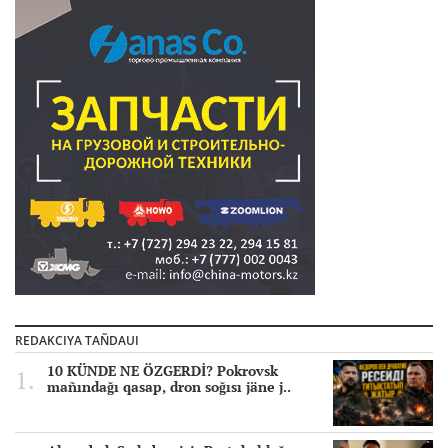
REDAKCIYA TAÑDAUI
10 KÜNDE NE ÖZGERDİ? Pokrovsk
mañındağı qasap, dron soğısı jäne j..