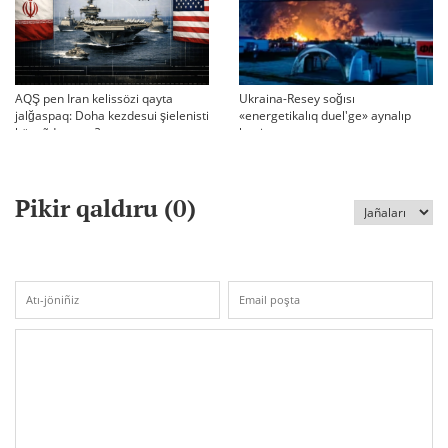
AQŞ pen Iran kelissözi qayta
Ukraina-Resey soğısı
jalğaspaq: Doha kezdesui şielenisti
«energetikalıq duel'ge» aynalıp
bäseñdete me?
ketti
Pikir qaldıru (
0
)