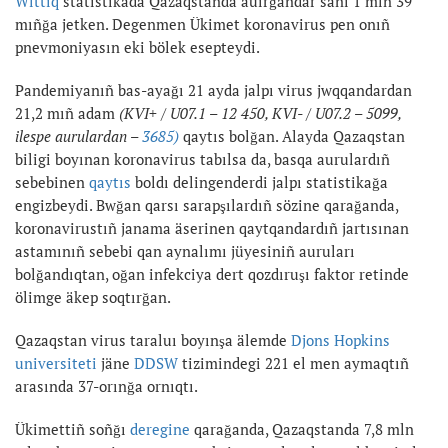
Wlttıq
statistikada Qazaqstanda auırğandar sanı 1 mln 39
mıñğa jetken. Degenmen Ükimet koronavirus pen onıñ
pnevmoniyasın eki bölek esepteydi.
Pandemiyanıñ bas-ayağı 21 ayda jalpı virus jwqqandardan
21,2 mıñ adam
(KVI+ / U07.1 – 12 450, KVI- / U07.2 – 5099,
ilespe aurulardan –
3685)
qaytıs bolğan. Alayda Qazaqstan
biligi boyınan koronavirus tabılsa da, basqa aurulardıñ
sebebinen
qaytıs
boldı delingenderdi jalpı statistikağa
engizbeydi. Bwğan qarsı sarapşılardıñ sözine qarağanda,
koronavirustıñ janama äserinen qaytqandardıñ jartısınan
astamınıñ sebebi qan aynalımı jüyesiniñ auruları
bolğandıqtan, oğan infekciya dert qozdıruşı faktor retinde
ölimge äkep soqtırğan.
Qazaqstan virus taraluı boyınşa älemde
Djons Hopkins
universiteti
jäne
DDSW
tizimindegi 221 el men aymaqtıñ
arasında 37-orınğa ornıqtı.
Ükimettiñ soñğı
deregine
qarağanda, Qazaqstanda 7,8 mln