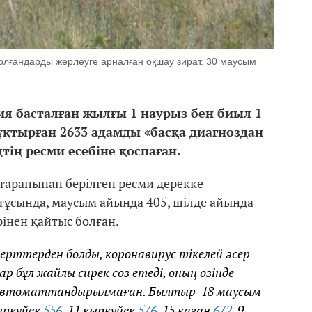
лғандарды жерлеуге арналған оқшау зират. 30 маусым
ия басталған жылғы 1 наурыз бен биыл 1
қтырған 2633 адамды «басқа диагноздан
тің ресми есебіне қоспаған.
арапынан берілген ресми дерекке
 тұсында, маусым айында 405, шілде айында
інен қайтыс болған.
ерттерден болды, коронавирус тікелей әсер
 бұл жайлы сирек сөз етеді, оның өзінде
 автоматтандырылмаған. Былтыр 18 маусым
қыркүйек
556
, 11 қыркүйек
576
, 15 қазан
672
, 9