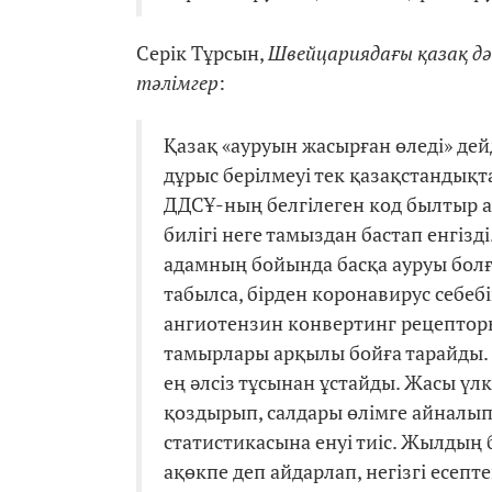
Серік Тұрсын,
Швейцариядағы қазақ дә
тәлімгер
:
Қазақ «ауруын жасырған өледі» дей
дұрыс берілмеуі тек қазақстандықта
ДДСҰ-ның белгілеген код былтыр а
билігі неге тамыздан бастап енгізді
адамның бойында басқа ауруы болғ
табылса, бірден коронавирус себебі
ангиотензин конвертинг рецепторы 
тамырлары арқылы бойға тарайды. 
ең әлсіз тұсынан ұстайды. Жасы ү
қоздырып, салдары өлімге айналып 
статистикасына енуі тиіс. Жылдың
ақөкпе деп айдарлап, негізгі есепт