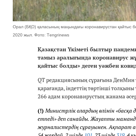
Орал (БҚО) қаласының маңындағы коронавирустан қайтыс бо
2020 жыл. Фото: Тengrinews
Қазақстан Үкіметі былтыр пандем
тамыз аралығында коронавирус жұ
қайтыс болды» деген уәжбен ковид
QT редакциясының сұрағына ДенМин т
қарағанда, індеттің төртінші толқыны
266 адам коронавирустың жанама әсер
(!)
Министрлік олардың өлімін «басқа д
етпеді» деп санайды. Жауапты мамандар
журналистердің сұрауымен. Ақпарат
54 жағдай, 2 шілде
101
, 23 шілде
319
, 4 