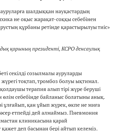
н ауруларға шалдыққан науқастардың
ихика не оқыс жарақат-соққы себебінен
ирустың құрбаны ретінде қарастырылуы тиіс»
дық қорының президенті, КСРО денсаулық
беті секілді созылмалы ауруларды
 жүрегі тоқтап, тромбоз болуы ықтимал.
қолдаушы терапия алып тірі жүре беруші
н өлім себебінде байланыс болатыны анық.
 ұлғайып, қан ұйып жүрек, өкпе не миға
 әсер етпейді дей алмаймыз. Пневмония
мастан клиникасына қарай
қажет деп басынан бері айтып келеміз.