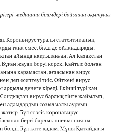
рігері, медицина білімдері бойынша оқытушы-
ді. Коронвирус туралы статситиканың
рды ғана емес, бізді де ойландырады.
қпан айында нақтыланған. Ал Қазақстан
. Бұған жауап беруі керек. Қайтыс болған
анына қарамастан, ағзасынан вирус
нен деп есептеуі тиіс. Өйткені вирус
арқылы денеге кіреді. Екінші түрі қан
Сондықтан вирус барлық тінге жайылып,
лкен адамдардың созылмалы ауруын
жатыр. Бұл сөзсіз коронавирус
 басынан бергі барлық пневмонияны
ен бөлді. Бұл қате қадам. Мұны Қытайдағы