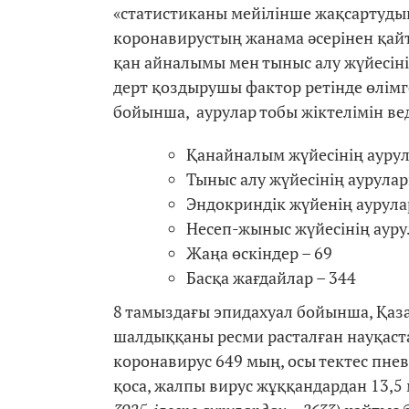
«статистиканы мейілінше жақсартудың
коронавирустың жанама әсерінен қай
қан айналымы мен тыныс алу жүйесін
дерт қоздырушы фактор ретінде өлім
бойынша, аурулар тобы жіктелімін ве
Қанайналым жүйесінің аурул
Тыныс алу жүйесінің аурулар
Эндокриндік жүйенің аурула
Несеп-жыныс жүйесінің ауру
Жаңа өскіндер – 69
Басқа жағдайлар – 344
8 тамыздағы эпидахуал бойынша, Қаз
шалдыққаны ресми расталған науқаста
коронавирус 649 мың, осы тектес пн
қоса, жалпы вирус жұққандардан 13,5