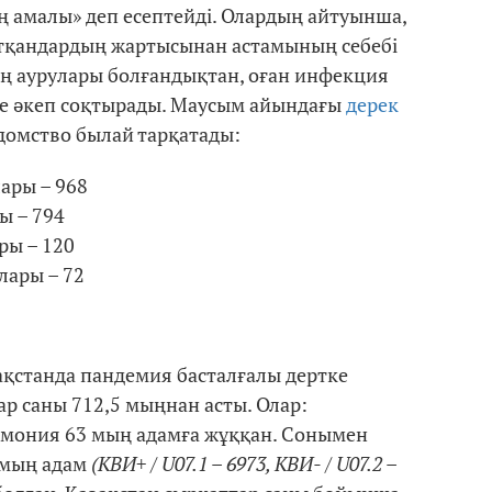
 амалы» деп есептейді. Олардың айтуынша,
тқандардың жартысынан астамының себебі
ің аурулары болғандықтан, оған инфекция
ге әкеп соқтырады. Маусым айындағы
дерек
домство былай тарқатады:
ары – 968
ы – 794
ры – 120
лары – 72
ақстанда пандемия басталғалы дертке
р саны 712,5 мыңнан асты. Олар:
евмония 63 мың адамға жұққан. Сонымен
 мың адам
(КВИ+ / U07.1 – 6973, КВИ- / U07.2 –