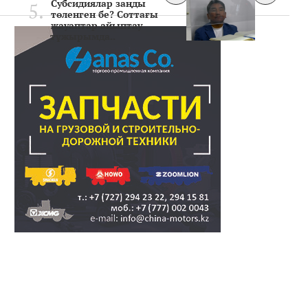
Субсидиялар заңды
төленген бе? Соттағы
жауаптар айыптау
тұжырымда..