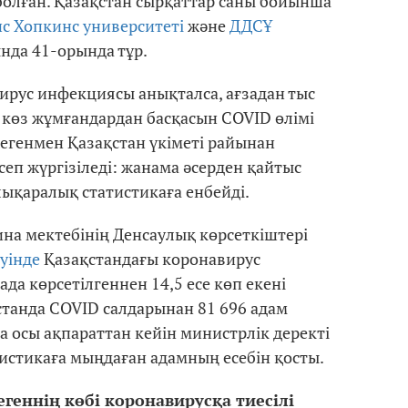
олған. Қазақстан сырқаттар саны бойынша
с Хопкинс университеті
және
ДДСҰ
ында 41-орында тұр.
ирус инфекциясы анықталса, ағзадан тыс
 көз жұмғандардан басқасын COVID өлімі
Дегенмен Қазақстан үкіметі райынан
сеп жүргізіледі: жанама әсерден қайтыс
лықаралық статистикаға енбейді.
на мектебінің Денсаулық көрсеткіштері
уінде
Қазақстандағы коронавирус
а көрсетілгеннен 14,5 есе көп екені
станда COVID салдарынан 81 696 адам
а осы ақпараттан кейін министрлік деректі
тистикаға мыңдаған адамның есебін қосты.
геннің көбі коронавирусқа тиесілі