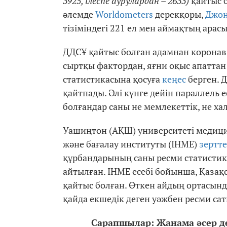
3925, ілеспе аурулардан – 2633)
қайтыс б
әлемде
Worldometers
дерекқоры,
Джон
тізіміндегі 221 ел мен аймақтың арас
ДДСҰ қайтыс болған адамнан коронав
сыртқы фактордан, яғни оқыс апаттан
статистикасына қосуға
кеңес
берген. 
қайтпады. Әлі күнге дейін параллель е
болғандар саны не мемлекеттік, не ха
Уашиңтон (АҚШ) университеті медици
және бағалау институты (IHME)
зертте
құрбандарының саны ресми статистикад
айтылған. IHME есебі бойынша, Қазақ
қайтыс болған. Өткен айдың ортасынд
қайда екшедік деген уәжбен ресми са
Сарапшылар: Жанама әсер де