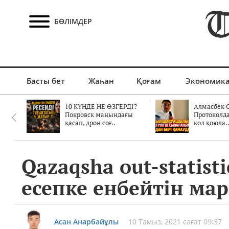
БӨЛІМДЕР
Басты бет
Жаһан
Қоғам
Экономик
10 КҮНДЕ НЕ ӨЗГЕРДІ?
Алмасбек С
Покровск маңындағы
Протоколд
қасап, дрон соғ..
кол қоюла.
Qazaqsha out-statis
есепке енбейтін мар
Асан Анарбайұлы
10 Тамыз, 2021 сағат 09:37