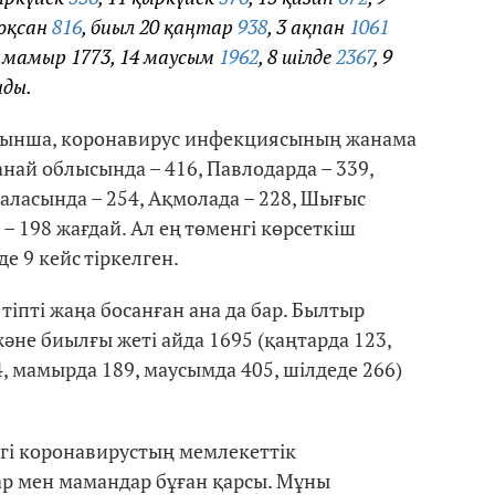
тоқсан
816
, биыл 20 қаңтар
938
, 3 ақпан
1061
6 мамыр 1773, 14 маусым
1962
, 8 шілде
2367
, 9
нды.
ойынша, коронавирус инфекциясының жанама
анай облысында – 416, Павлодарда – 339,
қаласында – 254, Ақмолада – 228, Шығыс
– 198 жағдай. Ал ең төменгі көрсеткіш
 9 кейс тіркелген.
тіпті жаңа босанған ана да бар. Былтыр
әне биылғы жеті айда 1695 (қаңтарда 123,
4, мамырда 189, маусымда 405, шілдеде 266)
егі коронавирустың мемлекеттік
ар мен мамандар бұған қарсы. Мұны