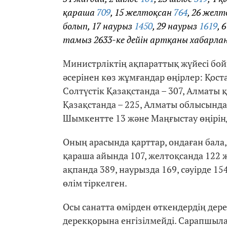
қараша
709
, 15 желтоқсан
764
, 26 жел
болып, 17 наурыз
1450
, 29 наурыз
1619
, 
тамыз 2633-ке дейін артқаны хабарла
Министрліктің ақпараттық жүйесі б
әсерінен көз жұмғандар өңірлер: Қост
Солтүстік Қазақстанда – 307, Алматы 
Қазақстанда – 225, Алматы облысында 
Шымкентте 13 және Маңғыстау өңірінде
Оның арасында қарттар, ондаған бала, 
қараша айында 107, желтоқсанда 122 ж
ақпанда 389, наурызда 169, сәуірде 15
өлім тіркелген.
Осы санатта өмірден өткендердің дер
дерекқорына енгізілмейді. Сарапшыл