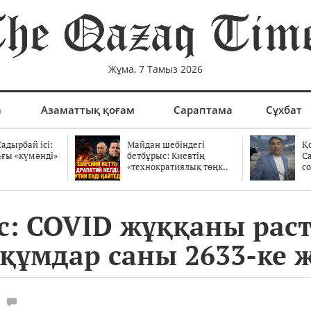
Жұма, 7 Тамыз 2026
а
Азаматтық қоғам
Сараптама
Сұхбат
адырбай ісі:
Майдан шебіндегі
Қ
ағы «күмәнді»
бетбұрыс: Киевтің
С
.
«технократиялық төңк..
со
tic: COVID жұққаны рас
құмдар саны 2633-ке ж