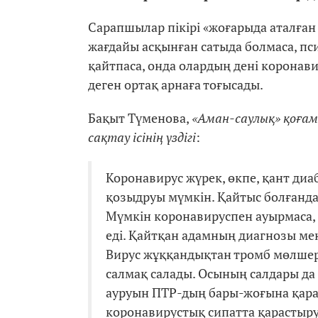
Сарапшылар пікірі «жоғарыда аталға
жағдайы асқынған сатыда болмаса, пс
қайтпаса, онда олардың дені коронав
деген ортақ арнаға тоғысады.
Бақыт Түменова,
«Аман-саулық» қоғам
сақтау ісінің үздігі
:
Коронавирус жүрек, өкпе, қант диа
қозыдруы мүмкін. Қайтыс болғанда
Мүмкін коронавируспен ауырмаса, 
еді. Қайтқан адамның диагнозы ме
Вирус жұққандықтан тромб мөлшері
салмақ салады. Осының салдары да
ауруын ПТР-дың бары-жоғына қара
коронавирустық сипатта қарастыру 