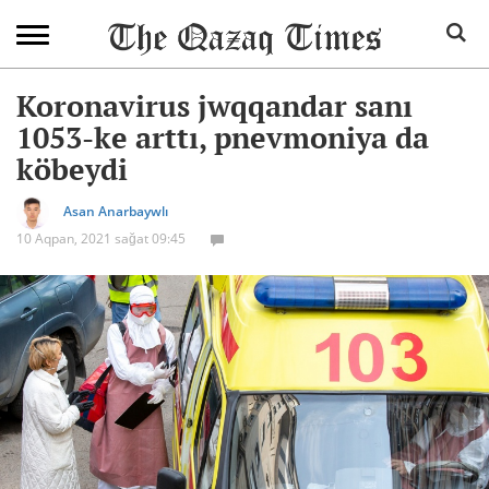
Koronavirus jwqqandar sanı
1053-ke arttı, pnevmoniya da
köbeydi
Asan Anarbaywlı
10 Aqpan, 2021 sağat 09:45