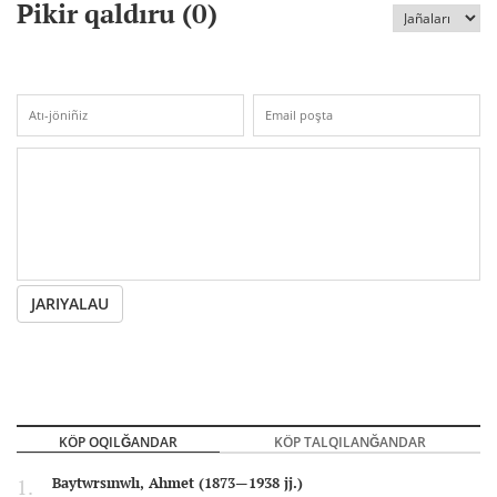
Pikir qaldıru (
0
)
JARIYALAU
KÖP OQILĞANDAR
KÖP TALQILANĞANDAR
Baytwrsınwlı, Ahmet (1873—1938 jj.)