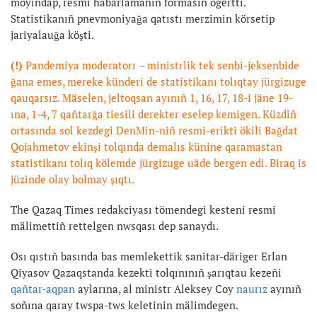
moyındap, resmi habarlamanıñ formasın ögertti.
Statistikanıñ pnevmoniyağa qatıstı merzimin körsetip
jariyalauğa köşti.
(!)
Pandemiya moderatorı
–
ministrlik tek senbi-jeksenbide
ğana emes, mereke künderi de statistikanı tolıqtay jürgizuge
qauqarsız. Mäselen, jeltoqsan ayınıñ 1, 16, 17, 18-i jäne 19-
ına, 1-4, 7 qañtarğa tiesili derekter eselep kemigen. Küzdiñ
ortasında sol kezdegi DenMin-niñ resmi-erikti ökili Bağdat
Qojahmetov ekinşi tolqında demalıs künine qaramastan
statistikanı tolıq kölemde jürgizuge uäde bergen edi. Biraq is
jüzinde olay bolmay şıqtı.
The Qazaq Times redakciyası tömendegi kesteni resmi
mälimettiñ rettelgen nwsqası dep sanaydı.
Osı qıstıñ basında bas memlekettik sanitar-däriger Erlan
Qiyasov Qazaqstanda kezekti tolqınınıñ şarıqtau kezeñi
qañtar-aqpan
aylarına, al ministr Aleksey Coy
naurız
ayınıñ
soñına qaray twspa-tws keletinin mälimdegen.