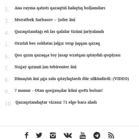
Aua rayına qatıstı qazaqtıñ halıqtıq boljamdarı
Mwratbek Sarbasov – Şofer äni
Qazaqstandağı eñ las qalalar tizimi jariyalandı
Orıstıñ bes soldatın jalğız wrıp jıqqan qazaq
Qos qızın qazaqşa toy jasap wzatqan qıtaydıñ qwpiyası
Noğay qızınıñ jan tebirenter äni
Dimaştıñ äni şığa sala qıtaylıqtardı dür silkindirdi: (VIDEO)
7 mamır - Otan qorğauşılar küni qwttı bolsın!
Qazaqstandıqtar vizasız 71 elge bara aladı