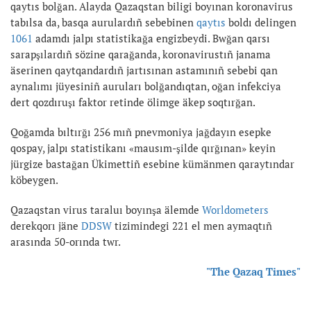
qaytıs bolğan. Alayda Qazaqstan biligi boyınan koronavirus
tabılsa da, basqa aurulardıñ sebebinen
qaytıs
boldı delingen
1061
adamdı jalpı statistikağa engizbeydi. Bwğan qarsı
sarapşılardıñ sözine qarağanda, koronavirustıñ janama
äserinen qaytqandardıñ jartısınan astamınıñ sebebi qan
aynalımı jüyesiniñ auruları bolğandıqtan, oğan infekciya
dert qozdıruşı faktor retinde ölimge äkep soqtırğan.
Qoğamda bıltırğı 256 mıñ pnevmoniya jağdayın esepke
qospay, jalpı statistikanı «mausım-şilde qırğınan» keyin
jürgize bastağan Ükimettiñ esebine kümänmen qaraytındar
köbeygen.
Qazaqstan virus taraluı boyınşa älemde
Worldometers
derekqorı jäne
DDSW
tizimindegi 221 el men aymaqtıñ
arasında 50-orında twr.
"The Qazaq Times"