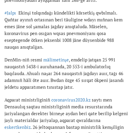
#Jalpı
Ekinşi tolqındağı kündelikti körsetkiş qwbılmalı.
Qañtar ayınıñ ortasınan beri täuligine wdayı mıñnan kem
emes jäne sol şamalas jağday anıqtaluda. Mäselen,
koronavirus pen osığan wqsas pnevmoniyanı qosa
eseptegende ötken jeksenbi 1008 jäne düysenbide 988
nauqas anıqtalğan.
DenMin-niñ resmi
mälimetinşe
, emdelip jatqan 25 991
nauqastıñ 5438-i auruhanada, 20 553-i ambulatorlıq
baqılauda. Ahualı naşar 264 nauqastıñ jağdayı auır, tağı 46
adamnıñ häli öte auır. Bwdan özge 45 sırqat ökpeni jasandı
jeldetu apparatımen tınıstap jatır.
Aqparat ministrliginiñ
coronavirus2020.kz
saytı men
Densaulıq saqtau ministrliginiñ media resurstarında
jariyalanğan derekter birneşe aydan beri qate berilip kelgeni
jaylı materialdar jariyalap, aqparat qwraldarına
eskertkenbiz
. 26 jeltoqsannan bastap ministrlik kemşiligin