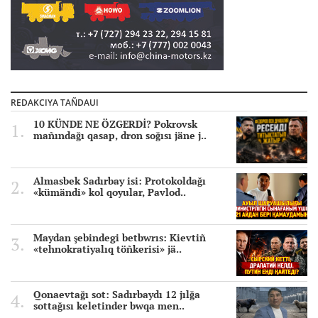
REDAKCIYA TAÑDAUI
10 KÜNDE NE ÖZGERDİ? Pokrovsk
mañındağı qasap, dron soğısı jäne j..
Almasbek Sadırbay isi: Protokoldağı
«kümändi» kol qoyular, Pavlod..
Maydan şebindegi betbwrıs: Kievtiñ
«tehnokratiyalıq töñkerisi» jä..
Qonaevtağı sot: Sadırbaydı 12 jılğa
sottağısı keletinder bwqa men..