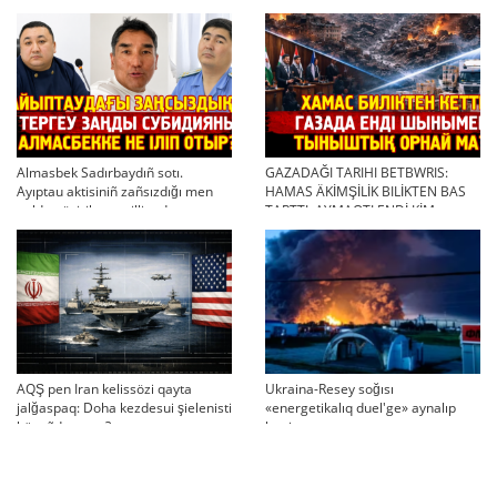
bola ala ma?
Almasbek Sadırbaydıñ sotı.
GAZADAĞI TARIHI BETBWRIS:
Ayıptau aktisiniñ zañsızdığı men
HAMAS ÄKİMŞİLİK BILİKTEN BAS
qoldan ösirilgen milliondar
TARTTI. AYMAQTI ENDİ KİM
BASQARADI?
AQŞ pen Iran kelissözi qayta
Ukraina-Resey soğısı
jalğaspaq: Doha kezdesui şielenisti
«energetikalıq duel'ge» aynalıp
bäseñdete me?
ketti