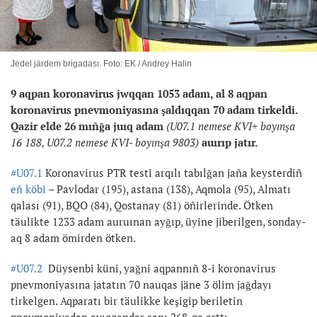
Jedel järdem brigadası. Foto: EK / Andrey Halin
9 aqpan koronavirus jwqqan 1053
adam, al 8 aqpan
koronavirus pnevmoniyasına şaldıqqan 70
adam tirkeldi.
Qazir elde 26 mıñğa juıq
adam
(U07.1 nemese KVI+ boyınşa
16 188
, U07.2 nemese KVI- boyınşa 9803
)
auırıp jatır.
#U07.1
Koronavirus PTR testi arqılı tabılğan jaña keysterdiñ
eñ köbi
– Pavlodar (195), astana (138), Aqmola (95), Almatı
qalası (91), BQO (84), Qostanay (81) öñirlerinde. Ötken
täulikte 1233 adam auruınan ayğıp, üyine jiberilgen, sonday-
aq 8 adam ömirden ötken.
#U07.2
Düysenbi küni, yağni aqpannıñ 8-i koronavirus
pnevmoniyasına jatatın 70 nauqas jäne 3 ölim jağdayı
tirkelgen. Aqparatı bir täulikke keşigip beriletin
pnevmoniyadan ayıqqandar sanı 268-ge arttı.