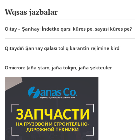
Wqsas jazbalar
Qıtay – Şanhay: İndetke qarsı küres pe, sayasi küres pe?
Qıtaydıñ Şanhay qalası tolıq karantin rejimine kirdi
Omicron: Jaña ştam, jaña tolqın, jaña şekteuler