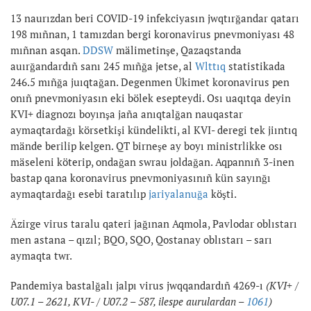
13 naurızdan beri COVID-19 infekciyasın jwqtırğandar qatarı
198 mıñnan, 1 tamızdan bergi koronavirus pnevmoniyası 48
mıñnan asqan.
DDSW
mälimetinşe, Qazaqstanda
auırğandardıñ sanı 245 mıñğa jetse, al
Wlttıq
statistikada
246.5 mıñğa juıqtağan. Degenmen Ükimet koronavirus pen
onıñ pnevmoniyasın eki bölek esepteydi. Osı uaqıtqa deyin
KVI+ diagnozı boyınşa jaña anıqtalğan nauqastar
aymaqtardağı körsetkişi kündelikti, al KVI- deregi tek jiıntıq
mände berilip kelgen. QT birneşe ay boyı ministrlikke osı
mäseleni köterip, ondağan swrau joldağan. Aqpannıñ 3-inen
bastap qana koronavirus pnevmoniyasınıñ kün sayınğı
aymaqtardağı esebi taratılıp
jariyalanuğa
köşti.
Äzirge virus taralu qateri jağınan Aqmola, Pavlodar oblıstarı
men astana – qızıl; BQO, SQO, Qostanay oblıstarı – sarı
aymaqta twr.
Pandemiya bastalğalı jalpı virus jwqqandardıñ 4269-ı
(KVI+ /
U07.1 – 2621, KVI- / U07.2 – 587, ilespe aurulardan –
1061
)