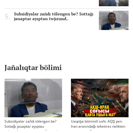
Subsidiyalar zañdı tölengen be? Sottağı
jauaptar ayıptau twjırımd..
Jañalıqtar bölimi
Subsidiyalar zañdı tölengen be?
Uaqıtşa bitimniñ soñı: AQŞ pen
Sottağı jauaptar ayıptau
Iran arasındağı teketires nelikten
twjırımdarın qayta qarauğa negiz
qayta uşıqtı?