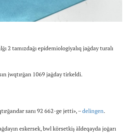
ğı 2 tamızdağı epidemiologiyalıq jağday turalı
ın jwqtırğan 1069 jağday tirkeldi.
tırğandar sanı 92 662-ge jetti», –
delingen
.
ayın eskersek, bwl körsetkiş äldeqayda joğarı