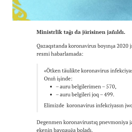
Ministrlik tağı da jürisinen jañıldı.
Qazaqstanda koronavirus boyınşa 2020 jıl
resmi habarlamada:
«Ötken täulikte koronavirus infekciyas
Onıñ işinde:
– auru belgilerimen – 570,
– auru belgileri joq – 499.
Elimizde koronavirus infekciyasın jwq
Degenmen koronavirustıq pnevmoniya jağd
ekenin bayqauğa boladı.