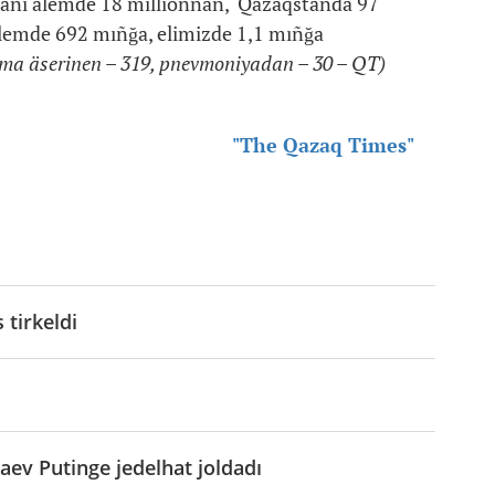
 sanı älemde 18 millionnan, Qazaqstanda 97
 älemde 692 mıñğa, elimizde 1,1 mıñğa
nama äserinen – 319, pnevmoniyadan – 30 – QT)
"The Qazaq Times"
tirkeldi
ev Putinge jedelhat joldadı