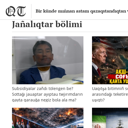
Bir künde mıñnan astam qazaqstandıqtan vir
Jañalıqtar bölimi
Subsidiyalar zañdı tölengen be?
Uaqıtşa bitimniñ s
Sottağı jauaptar ayıptau twjırımdarın
arasındağı teketire
qayta qarauğa negiz bola ala ma?
uşıqtı?