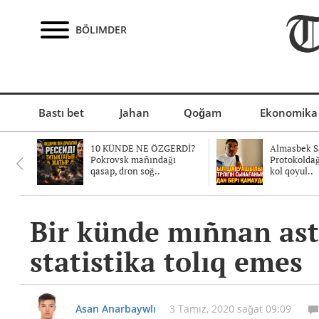
BÖLIMDER
Bastı bet
Jahan
Qoğam
Ekonomika
10 KÜNDE NE ÖZGERDİ?
Almasbek Sa
Pokrovsk mañındağı
Protokolda
qasap, dron soğ..
kol qoyul..
Bir künde mıñnan ast
statistika tolıq emes
Asan Anarbaywlı
3 Tamız, 2020 sağat 09:09