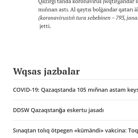
Qazirgi tañda koronavirus jwqtırğandar
mıñnan astı. Al qaytıs bolğandar qatarı
(koronavirustıñ tura sebebinen – 793, ja
jetti.
Wqsas jazbalar
COVID-19: Qazaqstanda 105 mıñnan astam keys 
DDSW Qazaqstanğa eskertu jasadı
Sınaqtan tolıq ötpegen «kümändi» vakcina: Toqa