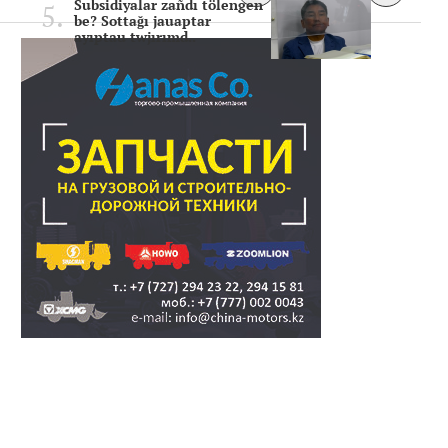
Subsidiyalar zañdı tölengen
be? Sottağı jauaptar
ayıptau twjırımd..