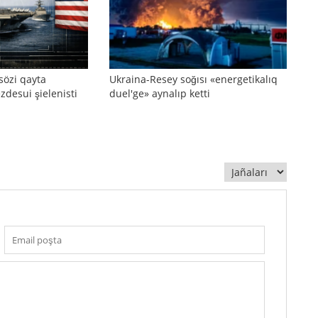
sözi qayta
Ukraina-Resey soğısı «energetikalıq
zdesui şielenisti
duel'ge» aynalıp ketti