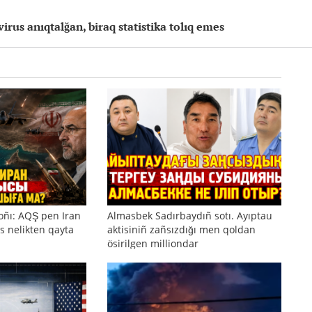
us anıqtalğan, biraq statistika tolıq emes
oñı: AQŞ pen Iran
Almasbek Sadırbaydıñ sotı. Ayıptau
s nelikten qayta
aktisiniñ zañsızdığı men qoldan
ösirilgen milliondar