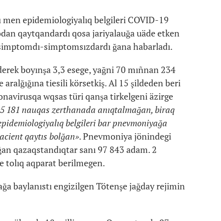
ası men epidemiologiyalıq belgileri COVID-19
dan qaytqandardı qosa jariyalauğa uäde etken
a simptomdı-simptomsızdardı ğana habarladı.
erek boyınşa 3,3 esege, yağni 70 mıñnan 234
ralğığına tiesili körsetkiş. Al 15 şildeden beri
onavirusqa wqsas türi qanşa tirkelgeni äzirge
5 181 nauqas zerthanada anıqtalmağan, biraq
 epidemiologiyalıq belgileri bar pnevmoniyağa
acient qaytıs bolğan»
. Pnevmoniya jönindegi
rğan qazaqstandıqtar sanı 97 843 adam. 2
e tolıq aqparat berilmegen.
 baylanıstı engizilgen Tötenşe jağday rejimin