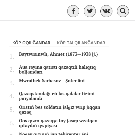
KÖP OQILĞANDAR
KÖP TALQILANĞANDAR
Baytwrsınwlı, Ahmet (1873—1938 jj.)
Aua rayına qatıstı qazaqtıñ halıqtıq
boljamdarı
Mwratbek Sarbasov – Şofer äni
Qazaqstandağı eñ las qalalar tizimi
jariyalandı
Orıstıñ bes soldatın jalğız wrıp jıqqan
qazaq
Qos qızın qazaqşa toy jasap wzatqan
qıtaydıñ qwpiyası
Noğay qızınıñ jan tebirenter äni