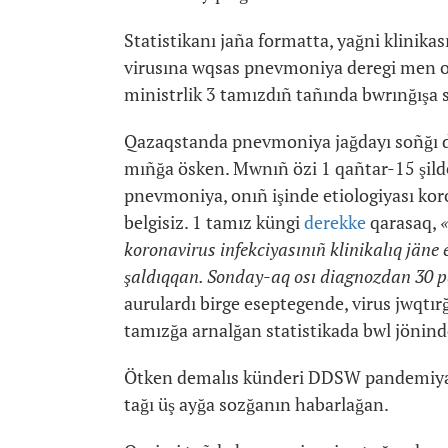
Statistikanı jaña formatta, yağni klinik
virusına wqsas pnevmoniya deregi men o
ministrlik 3 tamızdıñ tañında bwrınğış
Qazaqstanda pnevmoniya jağdayı soñğı d
mıñğa ösken. Mwnıñ özi 1 qañtar-15 şilde a
pnevmoniya, onıñ işinde etiologiyası kor
belgisiz. 1 tamız küngi
derekke
qarasaq,
«
koronavirus infekciyasınıñ klinikalıq jäne
şaldıqqan. Sonday-aq osı diagnozdan 30 p
aurulardı birge eseptegende, virus jwqtı
tamızğa arnalğan statistikada bwl jönind
Ötken demalıs künderi DDSW pandemiyağa
tağı üş ayğa sozğanın habarlağan.