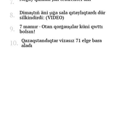
Dimaştıñ äni şığa sala qıtaylıqtardı dür
silkindirdi: (VIDEO)
7 mamır - Otan qorğauşılar küni qwttı
bolsın!
Qazaqstandıqtar vizasız 71 elge bara
aladı