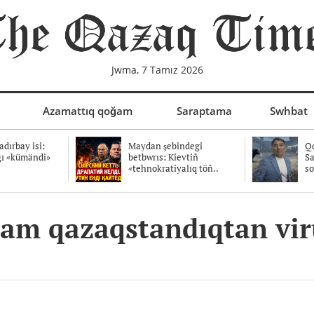
Jwma, 7 Tamız 2026
Azamattıq qoğam
Saraptama
Swhbat
dırbay isi:
Maydan şebindegi
Qo
ğı «kümändi»
betbwrıs: Kievtiñ
Sa
«tehnokratiyalıq töñ..
so
am qazaqstandıqtan viru