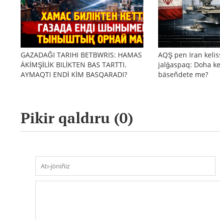
GAZADAĞI TARIHI BETBWRIS: HAMAS
AQŞ pen Iran kelis
ÄKİMŞİLİK BILİKTEN BAS TARTTI.
jalğaspaq: Doha ke
AYMAQTI ENDİ KİM BASQARADI?
bäseñdete me?
Pikir qaldıru (
0
)