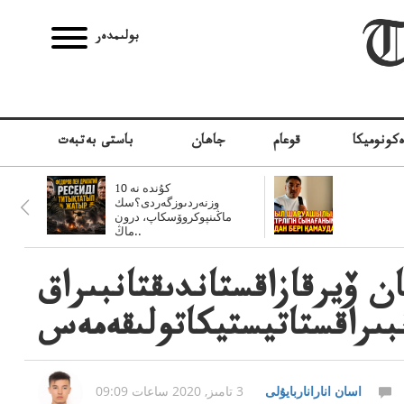
بولىمدەر
كونوميكا
قوعام
جاھان
باستى بەتبەت
10 كۇندە نە
وزنەردىوزگەردى؟سك
ماڭىنپوكروۆسكاپ، درون
ماڭ..
ن ۆيرقازاقستاندىقتانبىراق
بىراقستاتيستيكاتولىقەمەس
اسان اناراناربايۇلى
3 تامىز, 2020 ساعات 09:09