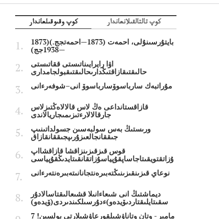
كوپ تالتالقىلانعاندار
كوپ وقىوقىلعاندار
بايتۇرسىنۇلى، احمەت (1873—احمەتجج.)(1873
—1938جج)
اۋا رايرايىناتىستى ققاتىستى
حالىقتىقازاقتىڭدارىحالىقتىقبولجامدارى
مۇراتبەك سارباسوۆسارباسوۆ انى–شوفەرءانى
قازاقستانداعى ەڭ لاس قالالاەڭتىزلاس
جارقالالارءتىزىمىجاريالاندى
ورىستىڭ بەس سولبەسىن جسولداتىنىپ
جىققانجالعىزۇرىپجىققانقازاق
قوس قىزقىزىنزاقشا قازاقشااپ
ۇزاتقتويقىتاجاساپقۇپياسۇزاتقانقىتايدىڭقۇپياسى
نوعاي قىزىنقىزىنىڭتەبىرەنتجانانىتەبىرەنتەرءانى
ديماشتىڭ انى شىعاءانىلا قشىعالىقتاسالادۇر
سقىتايلىقتاردىۆيدەو)ءدۇرسىلكىندىردى(ۆيدەو)
7 مامىر - وتان وتاناۋشىلقورعاۋشىلارتى بولسىن!