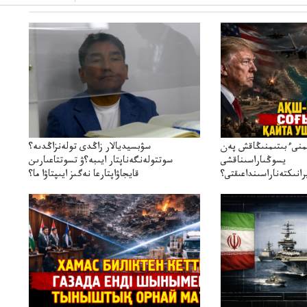
ىمنىءبىتىمنىڭاقش پەن
سۋبسيديالار زاڭدى تولەنزاڭدىە؟
يسوڭىاراسىناقشى
سوتتولەنگەناپتار ايىبە؟ۋ تسوتتاعىارىن
انىكتەناراسىنداعىقتى؟
قايجاۋاپتارعا نەگىز ايىپتاۋا ما؟
سنەلىكتەنقايتاۋشىقتى؟
تۇجىرىمدارىنقايتاقاراۋعانەگىزبولاالاما؟