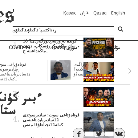
English
Qazaq
قازاق
Қазақ
رەداكتسيا تاڭداۋىتاڭداۋى
10 كۇندە نە وزنەردىوزگەردى؟
سك ماڭىنپوكروۆسكاپ، درون
مۋلتيمەديا
Qazaq ءسوزى
COVID-19
ماڭىنداعىنە ج..
سۋبسيديالار زاڭدى
قوناەۆتاعى سوت
تولەنزاڭدىە؟
سادىرسوتد
سوتتولەنگەناپتار ايىبە؟ۋ..
12سادىربايدىتاعى
كەلە12نجى..
ءبىر كۇنك
ستات
قوناەۆتاعى سوت: سادىرسوتدى
12سادىربايدىتاعىسى
كەلە12نجىلعاۇقا مەس..