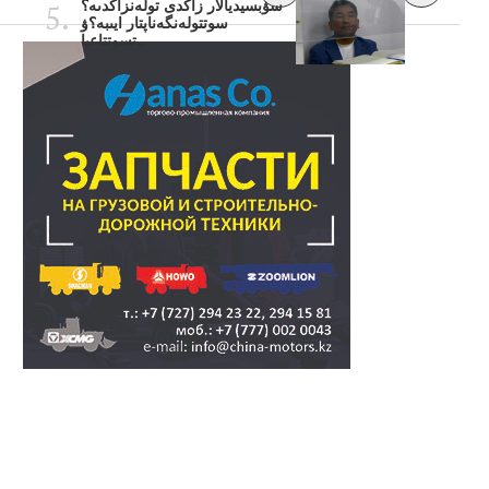
سۋبسيديالار زاڭدى تولەنزاڭدىە؟
سوتتولەنگەناپتار ايىبە؟ۋ
تسوتتاعىا..