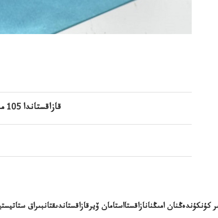
COVID-19: قازاقستاندا 105 مىڭنان 105امىڭنان تىركەلاستامكەيستىركەلدى
ر كۇنكۇندەڭنان امىڭنانازاقستااستامان ۆيرقازاقستاندىقتانبىراق ستاتيست