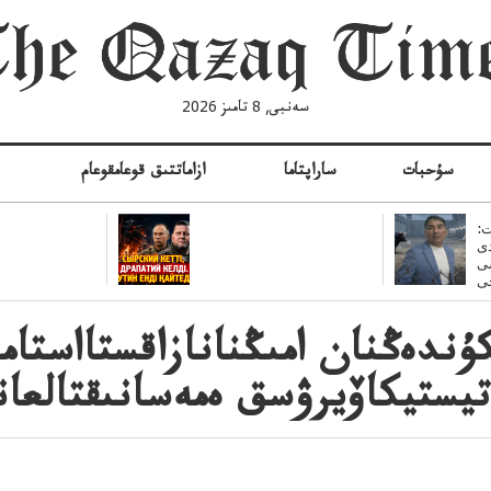
سەنبى, 8 تامىز 2026
سۇحبات
ساراپتاما
ازاماتتىق قوعامقوعام
ە
:
ى
سى
ۇندەڭنان امىڭنانازاقستااستاما
يستيكاۆيرۋسق ەمەسانىقتالعان