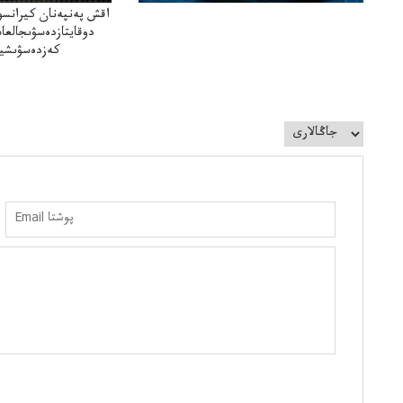
اقش پەنپەنان كيرانسو
دوقايتازدەسۋىجالعا
كەزدەسۋىشيە