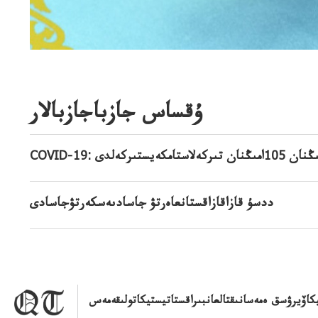
ۇقساس جازباجازبالار
ددسۇ قازاقازاقستانعاەرتۋ جاسادىەسكەرتۋجاسادى
يكاۆيرۋسق ەمەسانىقتالعانبىراقستاتيستيكاتولىقەمەس
جاڭالىقتار ءبولىمى