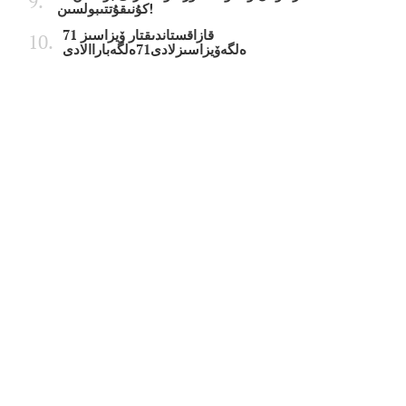
كۇنىقۇتتىبولسىن!
قازاقستاندىقتار ۆيزاسىز 71
ەلگەۆيزاسىزلادى71ەلگەباراالادى