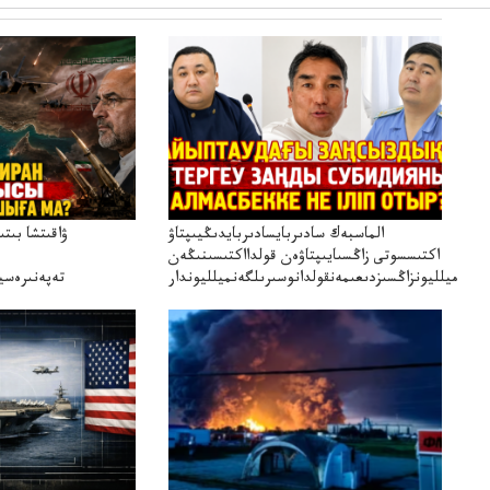
الماسبەك سادىربايسادىربايدىڭيىپتاۋ
ۋاقىتشا بىت
اكتىسسوتى زاڭسىايىپتاۋەن قولدااكتىسىنىڭەن
ميلليونزاڭسىزدىعىمەنقولدانوسىرىلگەنميلليوندار
تەپەنىرەسير
تەكەتىرە