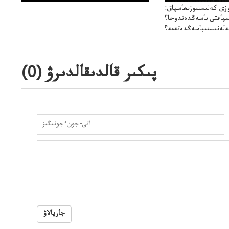
زى كەلىسسوزىعاسپاق:
سپاقتى باسەڭدەتدوحا؟
لەنىستىباسەڭدەتەمە؟
پىكىر قالدىقالدىرۋ (
0
)
جاريالاۋ