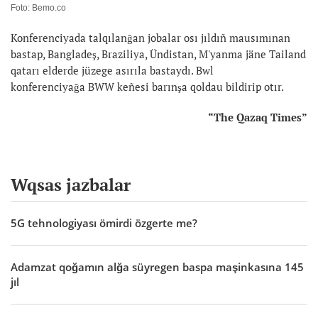
Foto: Bemo.co
Konferenciyada talqılanğan jobalar osı jıldıñ mausımınan
bastap, Bangladeş, Braziliya, Ündistan, M'yanma jäne Tailand
qatarı elderde jüzege asırıla bastaydı. Bwl
konferenciyağa BWW keñesi barınşa qoldau bildirip otır.
“The Qazaq Times”
Wqsas jazbalar
5G tehnologiyası ömirdi özgerte me?
Adamzat qoğamın alğa süyregen baspa maşinkasına 145
jıl