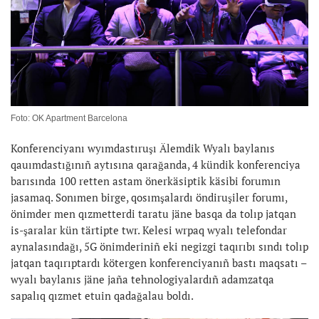
Foto: OK Apartment Barcelona
Konferenciyanı wyımdastıruşı Älemdik Wyalı baylanıs
qauımdastığınıñ aytısına qarağanda, 4 kündik konferenciya
barısında 100 retten astam önerkäsiptik käsibi forumın
jasamaq. Sonımen birge, qosımşalardı öndiruşiler forumı,
önimder men qızmetterdi taratu jäne basqa da tolıp jatqan
is-şaralar kün tärtipte twr. Kelesi wrpaq wyalı telefondar
aynalasındağı, 5G önimderiniñ eki negizgi taqırıbı sındı tolıp
jatqan taqırıptardı kötergen konferenciyanıñ bastı maqsatı –
wyalı baylanıs jäne jaña tehnologiyalardıñ adamzatqa
sapalıq qızmet etuin qadağalau boldı.