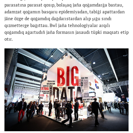
parasatına parasat qosıp, bolaşaq jaña qoğamdarğa bastau,
adamzat qoğamın basqaru epidemiyadan, tabiği apattardan
jäne özge de qoğamdıq dağdarıstardan alıp şığu sındı
qızmetterge bağıttau. Bwl jaña tehnologiyalar arqılı
qoğamdıq ağartudıñ jaña formasın jasaudı tüpki maqsatı etip
otır.