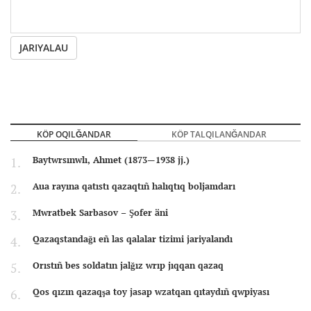
JARIYALAU
KÖP OQILĞANDAR
KÖP TALQILANĞANDAR
Baytwrsınwlı, Ahmet (1873—1938 jj.)
Aua rayına qatıstı qazaqtıñ halıqtıq boljamdarı
Mwratbek Sarbasov – Şofer äni
Qazaqstandağı eñ las qalalar tizimi jariyalandı
Orıstıñ bes soldatın jalğız wrıp jıqqan qazaq
Qos qızın qazaqşa toy jasap wzatqan qıtaydıñ qwpiyası