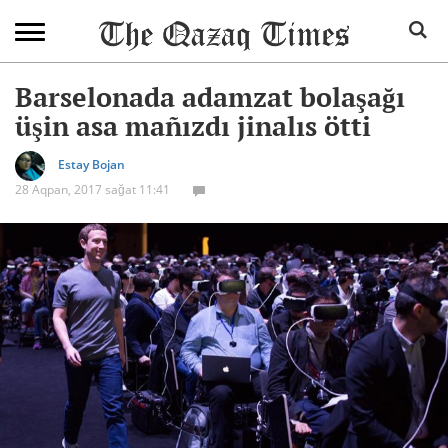
Barselonada adamzat bolaşağı
üşin asa mañızdı jinalıs ötti
Estay Bojan
28 Aqpan, 2017 sağat 11:41