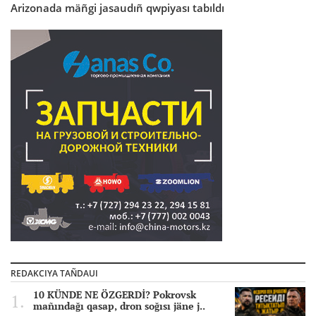
Arizonada mäñgi jasaudıñ qwpiyası tabıldı
REDAKCIYA TAÑDAUI
10 KÜNDE NE ÖZGERDİ? Pokrovsk
mañındağı qasap, dron soğısı jäne j..