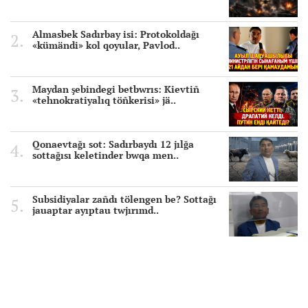
Almasbek Sadırbay isi: Protokoldağı
«kümändi» kol qoyular, Pavlod..
Maydan şebindegi betbwrıs: Kievtiñ
«tehnokratiyalıq töñkerisi» jä..
Qonaevtağı sot: Sadırbaydı 12 jılğa
sottağısı keletinder bwqa men..
Subsidiyalar zañdı tölengen be? Sottağı
jauaptar ayıptau twjırımd..