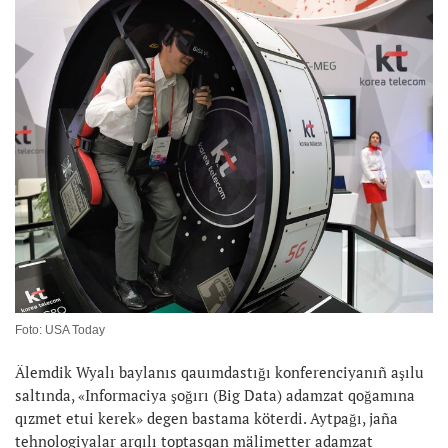
Foto: USA Today
Älemdik Wyalı baylanıs qauımdastığı konferenciyanıñ aşılu
saltında, «Informaciya şoğırı (Big Data) adamzat qoğamına
qızmet etui kerek» degen bastama köterdi. Aytpağı, jaña
tehnologiyalar arqılı toptasqan mälimetter adamzat