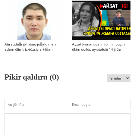
Atıraudağı jwmbaq joğalu men
Ayzat Jwmanovanıñ ölimi: bügin
adam ölimi: iz-tüzsiz artılğan
ükim oqıldı, ayıptaluşı 14 jılğa
otbası, policiya tergeui jäne qoğam
sottaldı
reakciyası
Pikir qaldıru (
0
)