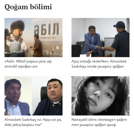
Qoğam bölimi
«Äbil». Wlttıñ joqtauı jäne aşı
Aşıq sottağı «köleñke»: Almasbek
ömirdiñ aşınğan üni
Sadırbay isinde jauapsız qalğan
swraqtar köbeyip baradı
Almasbek Sadırbay isi: Aşıq sot pa,
Nwraydıñ ölimi: elenbegen şağım
älde jabıq baqılau ma?
men jauapsız qalğan qauip