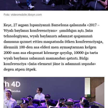
Foto: videomobile.libsyn.com
Keşe, 27 aqpan Ispaniyanıñ Barselona qalasında «2017 –
Wyalı baylanıs konferenciyası» şımıldığın aştı. Jaña
tehnologiyanı, wyalı baylanıstı adamzat qoğamınıñ
damuına qızmet ettiru maqsatında ötken konferenciyağa,
älemniñ 100-den asa elderi men aymaqtarınan kelgen
2000-nan asa eksponat körmege qoyılıp, 10000-ğa tarta
wyalı baylanıs salasınıñ mamandarı qatıstı. Biılğı
konferenciya «Jaña element jäne is adamnıñ ırqında»
degen atpen ötpek.