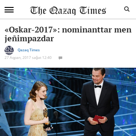
«Oskar-2017»: nominanttar men
jeñimpazdar
Qazaq Times
27 Aqpan, 2017 sağat 12:40