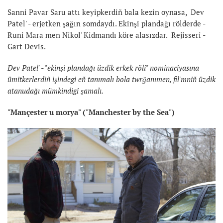
Sanni Pavar Saru attı keyipkerdiñ bala kezin oynasa, Dev
Patel' - erjetken şağın somdaydı. Ekinşi plandağı rölderde -
Runi Mara men Nikol' Kidmandı köre alasızdar. Rejisseri -
Gart Devis.
Dev Patel' - "ekinşi plandağı üzdik erkek röli" nominaciyasına
ümitkerlerdiñ işindegi eñ tanımalı bola twrğanımen, fil'mniñ üzdik
atanudağı mümkindigi şamalı.
"Mançester u morya" ("Manchester by the Sea")