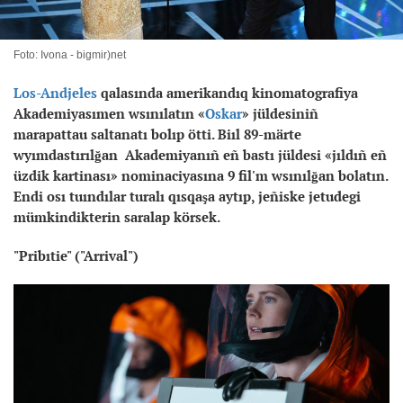
Foto: Ivona - bigmir)net
Los-Andjeles
qalasında amerikandıq kinomatografiya
Akademiyasımen wsınılatın «
Oskar
» jüldesiniñ
marapattau saltanatı bolıp ötti. Biıl 89-märte
wyımdastırılğan Akademiyanıñ eñ bastı jüldesi «jıldıñ eñ
üzdik kartinası» nominaciyasına 9 fil'm wsınılğan bolatın.
Endi osı tuındılar turalı qısqaşa aytıp, jeñiske jetudegi
mümkindikterin saralap körsek.
"Pribıtie" ("Arrival")