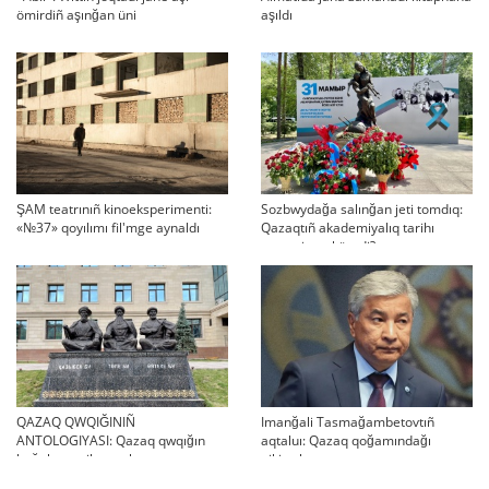
ömirdiñ aşınğan üni
aşıldı
ŞAM teatrınıñ kinoeksperimenti:
Sozbwydağa salınğan jeti tomdıq:
«№37» qoyılımı fil'mge aynaldı
Qazaqtıñ akademiyalıq tarihı
qaşan jarıq köredi?
QAZAQ QWQIĞINIÑ
Imanğali Tasmağambetovtıñ
ANTOLOGIYASI: Qazaq qwqığın
aqtaluı: Qazaq qoğamındağı
bağalau tarihı turalı
pikirtalastar