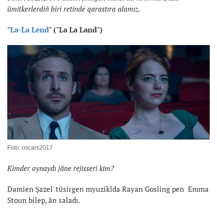
ümitkerlerdiñ biri retinde qarastıra alamız.
"
La-La Lend
" ("La La Land")
Foto: oscars2017
Kimder oynaydı jäne rejisseri kim?
Damien Şazel' tüsirgen myuziklda Rayan Gosling pen Emma
Stoun bilep, än saladı.