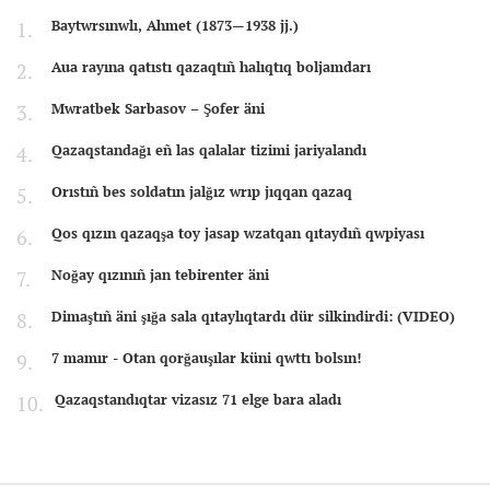
Baytwrsınwlı, Ahmet (1873—1938 jj.)
Aua rayına qatıstı qazaqtıñ halıqtıq boljamdarı
Mwratbek Sarbasov – Şofer äni
Qazaqstandağı eñ las qalalar tizimi jariyalandı
Orıstıñ bes soldatın jalğız wrıp jıqqan qazaq
Qos qızın qazaqşa toy jasap wzatqan qıtaydıñ qwpiyası
Noğay qızınıñ jan tebirenter äni
Dimaştıñ äni şığa sala qıtaylıqtardı dür silkindirdi: (VIDEO)
7 mamır - Otan qorğauşılar küni qwttı bolsın!
Qazaqstandıqtar vizasız 71 elge bara aladı