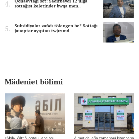
Qonaevtağı sot: Sadırbaydı 12 jılğa
sottağısı keletinder bwqa men..
Subsidiyalar zañdı tölengen be? Sottağı
jauaptar ayıptau twjırımd..
Mädeniet bölimi
«Äbil». Wlttıñ joqtauı jäne aşı
Almatıda jaña zamanaui kitaphana