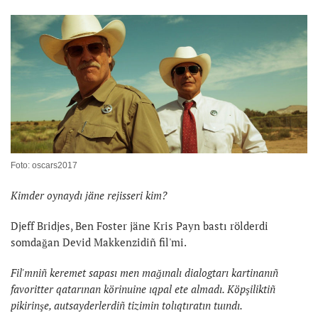
Foto: oscars2017
Kimder oynaydı jäne rejisseri kim?
Djeff Bridjes, Ben Foster jäne Kris Payn bastı rölderdi
somdağan Devid Makkenzidiñ fil'mi.
Fil'mniñ keremet sapası men mağınalı dialogtarı kartinanıñ
favoritter qatarınan körinuine ıqpal ete almadı. Köpşiliktiñ
pikirinşe, autsayderlerdiñ tizimin tolıqtıratın tuındı.