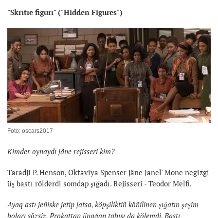
"Skrıtıe figurı" ("Hidden Figures")
Foto: oscars2017
Kimder oynaydı jäne rejisseri kim?
Taradji P. Henson, Oktaviya Spenser jäne Janel' Mone negizgi
üş bastı rölderdi somdap şığadı. Rejisseri - Teodor Melfi.
Ayaq astı jeñiske jetip jatsa, köpşiliktiñ köñilinen şığatın şeşim
boları sözsiz. Prokattan jinağan tabısı da kölemdi. Bastı