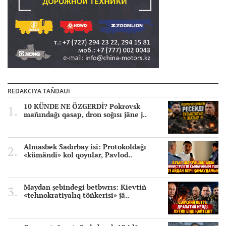
REDAKCIYA TAÑDAUI
10 KÜNDE NE ÖZGERDİ? Pokrovsk
mañındağı qasap, dron soğısı jäne j..
Almasbek Sadırbay isi: Protokoldağı
«kümändi» kol qoyular, Pavlod..
Maydan şebindegi betbwrıs: Kievtiñ
«tehnokratiyalıq töñkerisi» jä..