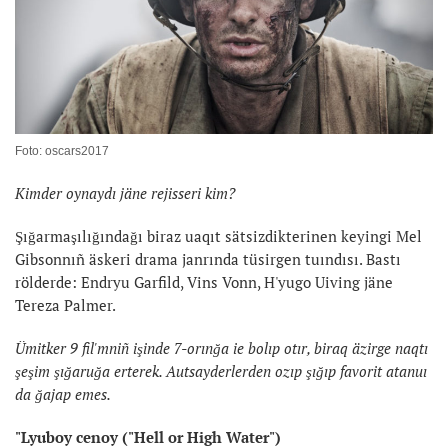
Foto: oscars2017
Kimder oynaydı jäne rejisseri kim?
Şığarmaşılığındağı biraz uaqıt sätsizdikterinen keyingi Mel
Gibsonnıñ äskeri drama janrında tüsirgen tuındısı. Bastı
rölderde: Endryu Garfild, Vins Vonn, H'yugo Uiving jäne
Tereza Palmer.
Ümitker 9 fil'mniñ işinde 7-orınğa ie bolıp otır, biraq äzirge naqtı
şeşim şığaruğa erterek. Autsayderlerden ozıp şığıp favorit atanuı
da ğajap emes.
"Lyuboy cenoy ("Hell or High Water")