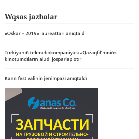
Wqsas jazbalar
«Oskar – 2019» laureattarı anıqtaldı
Türkiyanıñ teleradiokompaniyası «Qazaqfil'mniñ»
kinotuındıların aludı josparlap otır
Kann festivaliniñ jeñimpazı anıqtaldı