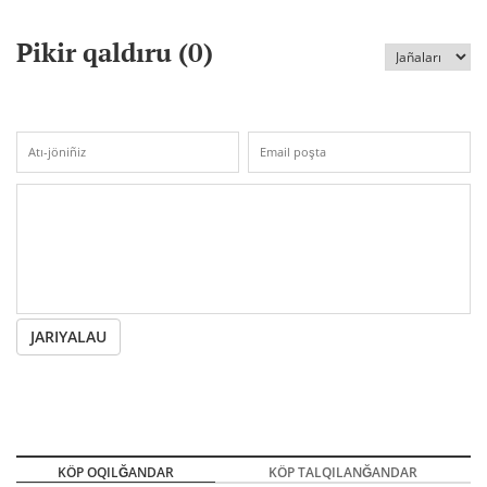
Pikir qaldıru (
0
)
JARIYALAU
KÖP OQILĞANDAR
KÖP TALQILANĞANDAR