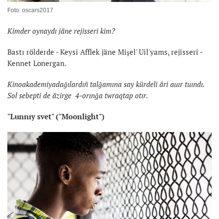
Foto: oscars2017
Kimder oynaydı jäne rejisseri kim?
Bastı rölderde - Keysi Afflek jäne Mişel' Uil'yams, rejisseri -
Kennet Lonergan.
Kinoakademiyadağılardıñ talğamına say kürdeli äri auır tuındı.
Sol sebepti de äzirge 4-orınğa twraqtap otır.
"Lunnıy svet" ("Moonlight")