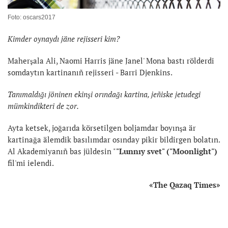
Foto: oscars2017
Kimder oynaydı jäne rejisseri kim?
Maherşala Ali, Naomi Harris jäne Janel' Mona bastı rölderdi
somdaytın kartinanıñ rejisseri - Barri Djenkins.
Tanımaldığı jöninen ekinşi orındağı kartina, jeñiske jetudegi
mümkindikteri de zor.
Ayta ketsek, joğarıda körsetilgen boljamdar boyınşa är
kartinağa älemdik basılımdar osınday pikir bildirgen bolatın.
Al Akademiyanıñ bas jüldesin "
"Lunnıy svet" ("Moonlight")
fil'mi ielendi.
«
The
Qazaq Times
»