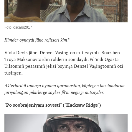
Foto: oscars2017
Kimder oynaydı jäne rejisseri kim?
Viola Devis jäne Denzel Vaşington erli-zayıptı Rouz ben
Troya Maksonovtardıñ rölderin somdaydı. Fil'mdi Ogasta
Uilsonnıñ p'esasınıñ jelisi boyınşa Denzel Vaşingtonnıñ özi
tüsirgen.
Akterlardıñ tamaşa oyınına qaramastan, köptegen basılımdarda
jariyalanğan pikirlerge säykes fil'm negizgi autsayder.
"Po soobrajeniyam sovesti" ("Hacksaw Ridge")