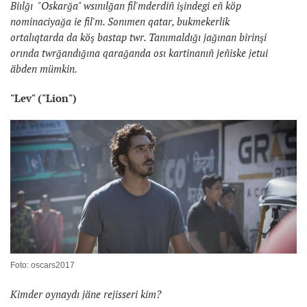
Biılğı "Oskarğa" wsınılğan fil'mderdiñ işindegi eñ köp
nominaciyağa ie fil'm. Sonımen qatar, bukmekerlik
ortalıqtarda da köş bastap twr. Tanımaldığı jağınan birinşi
orında twrğandığına qarağanda osı kartinanıñ jeñiske jetui
äbden mümkin.
"Lev" ("Lion")
Foto: oscars2017
Kimder oynaydı jäne rejisseri kim?