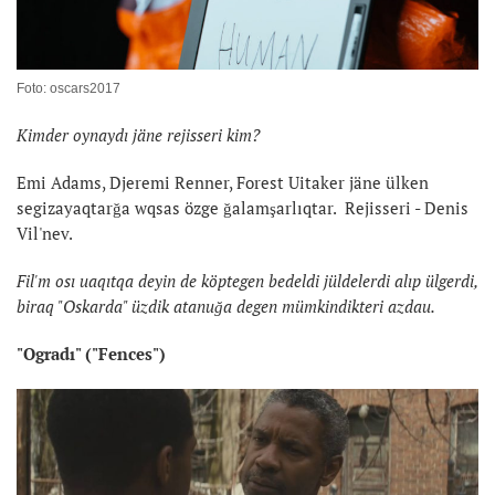
Foto: oscars2017
Kimder oynaydı jäne rejisseri kim?
Emi Adams, Djeremi Renner, Forest Uitaker jäne ülken
segizayaqtarğa wqsas özge ğalamşarlıqtar. Rejisseri - Denis
Vil'nev.
Fil'm osı uaqıtqa deyin de köptegen bedeldi jüldelerdi alıp ülgerdi,
biraq "Oskarda" üzdik atanuğa degen mümkindikteri azdau.
"Ogradı" ("Fences")