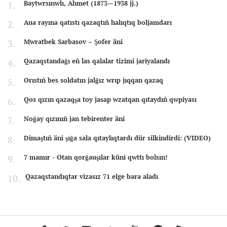
Baytwrsınwlı, Ahmet (1873—1938 jj.)
Aua rayına qatıstı qazaqtıñ halıqtıq boljamdarı
Mwratbek Sarbasov – Şofer äni
Qazaqstandağı eñ las qalalar tizimi jariyalandı
Orıstıñ bes soldatın jalğız wrıp jıqqan qazaq
Qos qızın qazaqşa toy jasap wzatqan qıtaydıñ qwpiyası
Noğay qızınıñ jan tebirenter äni
Dimaştıñ äni şığa sala qıtaylıqtardı dür silkindirdi: (VIDEO)
7 mamır - Otan qorğauşılar küni qwttı bolsın!
Qazaqstandıqtar vizasız 71 elge bara aladı