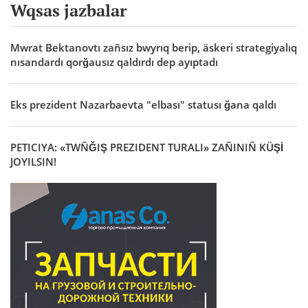
Wqsas jazbalar
Mwrat Bektanovtı zañsız bwyrıq berip, äskeri strategiyalıq
nısandardı qorğausız qaldırdı dep ayıptadı
Eks prezident Nazarbaevta "elbası" statusı ğana qaldı
PETICIYA: «TWÑĞIŞ PREZIDENT TURALI» ZAÑINIÑ KÜŞİ
JOYILSIN!