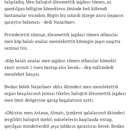
talqıladıq. Men halıqtıñ äleumettik jağdayı tömen, az
qamtılğan böligine kömektesu jöninde keñ kölemdi
bastamalar wsındım. Bügin biz solardı jüzege asıru josparın
qaraytın bolamız» - dedi Nazarbaev.
Prezidenttiñ sözinşe, äleumettik jağdayı tömen otbasılar
men köp balalı analar memlekettiñ kömegin jaqın uaqıtta
sezinui tiis.
«Köp balalı analar men jağdayı tömen otbasılar kömekti
säuir ayınıñ 1-inen bastap aluı kerek» - dep mälimdedi
memleket basşısı.
Bwdan bölek Nazarbaev oblıs äkimderi men memlekettik
organ basşılarınıñ jwmısı tikeley halıqtıñ äleumettik jağdayı
men ömir deñgeyine qarap bağalatının ayttı.
«Oblıstar men Astana, Almatı, Şımkent qalalarınıñ äkimderi
jergilikti halıqtıñ özekti mäselelerin baqılauda wstap,
qoyılğan mindetterdiñ şeşu joldarın qarastıruı kerek. Bwdan