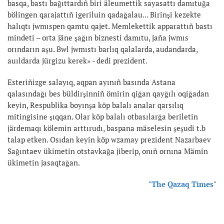
basqa, bastı bağıttardıñ biri äleumettik sayasattı damıtuğa
bölingen qarajattıñ igeriluin qadağalau... Birinşi kezekte
halıqtı jwmıspen qamtu qajet. Memlekettik apparattıñ bastı
mindeti – orta jäne şağın biznesti damıtu, jaña jwmıs
orındarın aşu. Bwl jwmıstı barlıq qalalarda, audandarda,
auıldarda jürgizu kerek» - dedi prezident.
Esteriñizge salayıq, aqpan ayınıñ basında Astana
qalasındağı bes büldirşinniñ ömirin qiğan qayğılı oqiğadan
keyin, Respublika boyınşa köp balalı analar qarsılıq
mitingisine şıqqan. Olar köp balalı otbasılarğa beriletin
järdemaqı kölemin arttırudı, baspana mäselesin şeşudi t.b
talap etken. Osıdan keyin köp wzamay prezident Nazarbaev
Sağıntaev ükimetin otstavkağa jiberip, onıñ ornına Mämin
ükimetin jasaqtağan.
"The Qazaq Times"