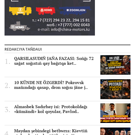
REDAKCIYA TAÑDAUI
QARSILASUDIÑ JAÑA FAZASI: Soñğı 72
sağat soğıstıñ qay bağıtqa ket..
10 KÜNDE NE ÖZGERDİ? Pokrovsk
mañındağı qasap, dron soğısı jäne j..
Almasbek Sadırbay isi: Protokoldağı
«kümändi» kol qoyular, Pavlod..
Maydan şebindegi betbwrıs: Kievtiñ