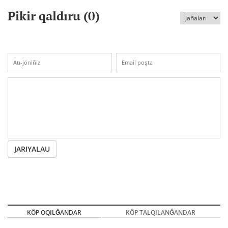
Pikir qaldıru (
0
)
JARIYALAU
KÖP OQILĞANDAR
KÖP TALQILANĞANDAR