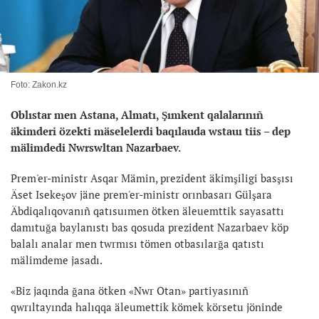
Foto: Zakon.kz
Oblıstar men Astana, Almatı, Şımkent qalalarınıñ
äkimderi özekti mäselelerdi baqılauda wstauı tiis – dep
mälimdedi Nwrswltan Nazarbaev.
Prem'er-ministr Asqar Mämin, prezident äkimşiligi basşısı
Äset Isekeşov jäne prem'er-ministr orınbasarı Gülşara
Äbdiqalıqovanıñ qatısuımen ötken äleuemttik sayasattı
damıtuğa baylanıstı bas qosuda prezident Nazarbaev köp
balalı analar men twrmısı tömen otbasılarğa qatıstı
mälimdeme jasadı.
«Biz jaqında ğana ötken «Nwr Otan» partiyasınıñ
qwrıltayında halıqqa äleumettik kömek körsetu jöninde