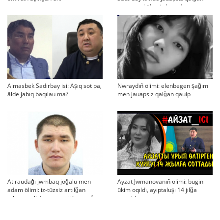
swraqtar köbeyip baradı
Almasbek Sadırbay isi: Aşıq sot pa,
Nwraydıñ ölimi: elenbegen şağım
älde jabıq baqılau ma?
men jauapsız qalğan qauip
Atıraudağı jwmbaq joğalu men
Ayzat Jwmanovanıñ ölimi: bügin
adam ölimi: iz-tüzsiz artılğan
ükim oqıldı, ayıptaluşı 14 jılğa
otbası, policiya tergeui jäne qoğam
sottaldı
reakciyası