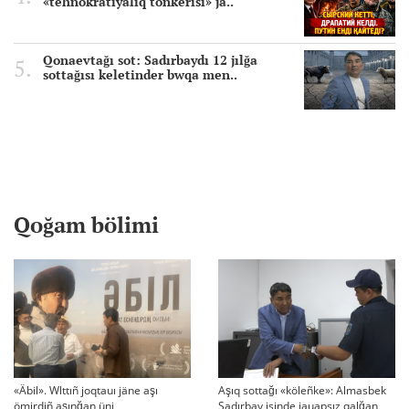
«tehnokratiyalıq töñkerisi» jä..
Qonaevtağı sot: Sadırbaydı 12 jılğa
sottağısı keletinder bwqa men..
Qoğam bölimi
«Äbil». Wlttıñ joqtauı jäne aşı
Aşıq sottağı «köleñke»: Almasbek
ömirdiñ aşınğan üni
Sadırbay isinde jauapsız qalğan