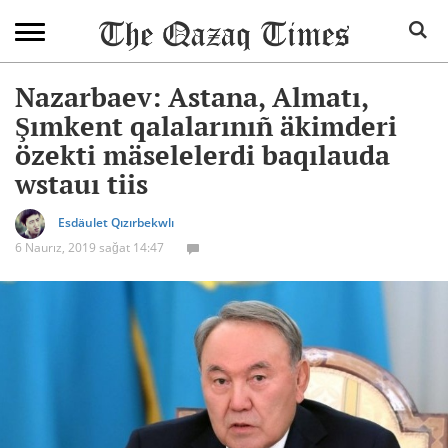
Nazarbaev: Astana, Almatı,
Şımkent qalalarınıñ äkimderi
özekti mäselelerdi baqılauda
wstauı tiis
Esdäulet Qızırbekwlı
6 Naurız, 2019 sağat 14:47